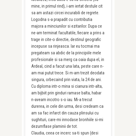
mine, in primul rind), i-am iertat destule cit
sa am astazi circei incurabili de regrete.
Logodna s-a prapadit cu contributia
majora a minciunilor si ezitarilor. Dupa ce
ne-am terminat facultatile, fiecare a prins a
trage in cite-o directie, destinul geografic
incepuse sa rinjeasca. Iar eu tocmai ma
pregateam sa abdic de la principiile mele
profesionale si sa merg ca oaia dupa el, in
Ardeal, cind a facut una lata, peste care n-
am mai putut trece. Si m-am trezit deodata
singura, orbecaind prin viata, la 24 de ani.
Cu diploma intr-o mina si cianura intr-alta,
am bijbiit prin ginduri ramase balta, habar
n-aveam incotro s-o iau. Mi-a trecut
durerea, in cele din urma, desi credeam ca
am sa fac infarct din cauza plinsului cu
sughituri, care-mi innodase bronhiile si-mi
dezumflase plaminii de tot.
Claudia, ceea ce incerc sa-ti spun (desi