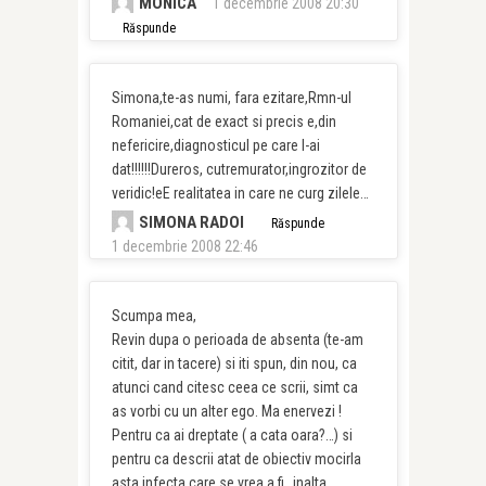
MONICA
1 decembrie 2008 20:30
Răspunde
Simona,te-as numi, fara ezitare,Rmn-ul
Romaniei,cat de exact si precis e,din
nefericire,diagnosticul pe care l-ai
dat!!!!!!Dureros, cutremurator,ingrozitor de
veridic!eE realitatea in care ne curg zilele…
SIMONA RADOI
Răspunde
1 decembrie 2008 22:46
Scumpa mea,
Revin dupa o perioada de absenta (te-am
citit, dar in tacere) si iti spun, din nou, ca
atunci cand citesc ceea ce scrii, simt ca
as vorbi cu un alter ego. Ma enervezi !
Pentru ca ai dreptate ( a cata oara?…) si
pentru ca descrii atat de obiectiv mocirla
asta infecta care se vrea a fi „inalta