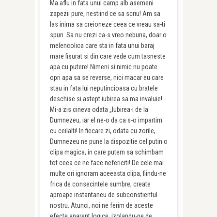
Ma aflu in fata unui camp alb asemeni
zapezii pure, nestiind ce sa scriu! Am sa
las inima sa creioneze ceea ce vreau sa-ti
spun. Sa nu crezi ca-s vreo nebuna, doar o
melencolica care sta in fata unui baraj
mare fisurat si din care vede cum tasneste
apa cu putere! Nimeni si nimic nu poate
opri apa sa se reverse, nici macar eu care
stau in fata lui neputincioasa cu bratele
deschise si astept iubirea sa ma invaluie!
Mi-a zis cineva odata „Iubirea-i de la
Dumnezeu, iar el ne-o da ca s-o impartim
cu ceilalti! In fiecare zi, odata cu zorile,
Dumnezeu ne pune la dispozitie cel putin o
clipa magica, in care putem sa schimbam
tot ceea ce ne face nefericiti! De cele mai
multe ori ignoram aceeasta clipa, fiindu-ne
frica de consecintele sumbre, create
aproape instantaneu de subconstientul
nostru. Atunci, noi ne ferim de aceste
efecte aparent logice, izolandu-ne de