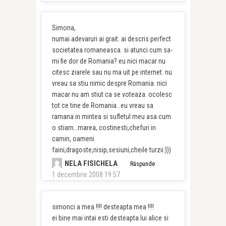
Simona,
numai adevaruri ai grait. ai descris perfect
societatea romaneasca. si atunci cum sa-
mi fie dor de Romania? eu nici macar nu
citesc ziarele sau nu ma uit pe internet. nu
vreau sa stiu nimic despre Romania. nici
macar nu am stiut ca se voteaza. ocolesc
tot ce tine de Romania…eu vreau sa
ramana in mintea si sufletul meu asa cum
o stiam…marea, costinesti,chefuri in
camin, oameni
faini,dragoste,nisip,sesiuni,cheile turzii:)))
NELA FISICHELA
Răspunde
1 decembrie 2008 19:57
simonci a mea !!!! desteapta mea !!!!
ei bine mai intai esti desteapta lui alice si