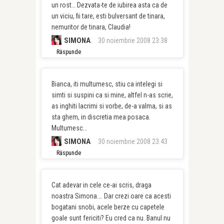
un rost… Dezvata-te de iubirea asta ca de
un viciu, fii tare, esti bulversant de tinara,
nemuritor de tinara, Claudia!
SIMONA
30 noiembrie 2008 23:38
Răspunde
Bianca, iti multumesc, stiu ca intelegi si
simti si suspini ca si mine, altfel n-as scrie,
as inghiti lacrimi si vorbe, de-a valma, si as
sta ghem, in discretia mea posaca.
Multumesc…
SIMONA
30 noiembrie 2008 23:43
Răspunde
Cat adevar in cele ce-ai scris, draga
noastra Simona…. Dar crezi oare ca acesti
bogatani snobi, acele berze cu capetele
goale sunt fericiti? Eu cred ca nu. Banul nu