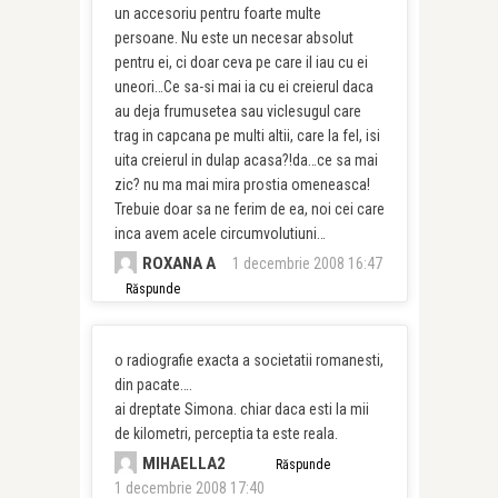
un accesoriu pentru foarte multe
persoane. Nu este un necesar absolut
pentru ei, ci doar ceva pe care il iau cu ei
uneori…Ce sa-si mai ia cu ei creierul daca
au deja frumusetea sau viclesugul care
trag in capcana pe multi altii, care la fel, isi
uita creierul in dulap acasa?!da…ce sa mai
zic? nu ma mai mira prostia omeneasca!
Trebuie doar sa ne ferim de ea, noi cei care
inca avem acele circumvolutiuni…
ROXANA A
1 decembrie 2008 16:47
Răspunde
o radiografie exacta a societatii romanesti,
din pacate….
ai dreptate Simona. chiar daca esti la mii
de kilometri, perceptia ta este reala.
MIHAELLA2
Răspunde
1 decembrie 2008 17:40