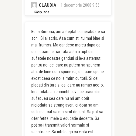
CLAUDIA
1 decembrie 2008 9:56
Răspunde
Buna Simona, am asteptat cu nerabdare sa
scrii. Si ai scris. Asa cum stii tu mai bine si
mai frumos. Ma gandesc mereu dupa ce
scrii doamne…iar fata asta a rupt din
sufletele noastre ganduri si le-a asternut
pentru noi cei care nu putem sa spunem
atat de bine cum spune ea, dar care spune
excat ceea ce noi simtim cu totii. Si cei
plecati din tara si cei care au ramas acolo.
Inca odata ai reamintit ceva ce urasc din
suflet , eu cea care nu mi am dorit
niciodata sa strang averi, ci doar sa am
suficient cat sa ma simt decent. Sa pot sa
ofer fetitei mele o educatie decenta. Sa
pot sa-i transmit valori normale si
sanatoase. Sa inteleaga ca viata este