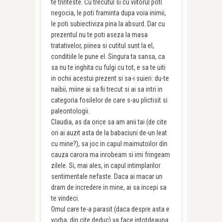
te trinteste. Cu trecutul si cu viitorul poti
negocia, le poti framinta dupa voia inimii,
le poti subiectiviza pina la absurd. Dar cu
prezentul nu te poti aseza la masa
tratativelor, piinea si cutitul sunt la el,
conditiile le pune el. Singura ta sansa, ca
sa nu te inghita cu fulgi cu tot, e sa te uiti
in ochii acestui prezent si sa-i suieri: du-te
naibii, miine ai sa fii trecut si ai sa intri in
categoria fosilelor de care s-au plictisit si
paleontologii.
Claudia, as da orice sa am anii tai (de cite
ori ai auzit asta de la babaciuni de-un leat
cu mine?), sa joc in capul maimutoilor din
cauza carora ma inrobeam si imi fringeam
zilele. Si, mai ales, in capul intimplarilor
sentimentale nefaste. Daca ai macar un
dram de incredere in mine, ai sa incepi sa
te vindeci.
Omul care te-a parasit (daca despre asta e
vorba, din cite deduc) va face intotdeauna