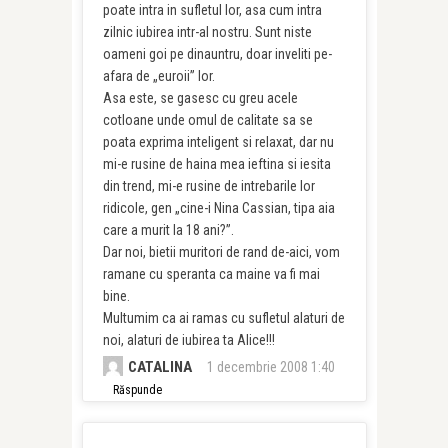
poate intra in sufletul lor, asa cum intra
zilnic iubirea intr-al nostru. Sunt niste
oameni goi pe dinauntru, doar inveliti pe-
afara de „euroii” lor.
Asa este, se gasesc cu greu acele
cotloane unde omul de calitate sa se
poata exprima inteligent si relaxat, dar nu
mi-e rusine de haina mea ieftina si iesita
din trend, mi-e rusine de intrebarile lor
ridicole, gen „cine-i Nina Cassian, tipa aia
care a murit la 18 ani?”.
Dar noi, bietii muritori de rand de-aici, vom
ramane cu speranta ca maine va fi mai
bine.
Multumim ca ai ramas cu sufletul alaturi de
noi, alaturi de iubirea ta Alice!!!
CATALINA
1 decembrie 2008 1:40
Răspunde