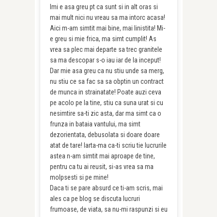
Imi e asa greu pt ca sunt si in alt oras si
mai mult nici nu vreau sa ma intorc acasa!
Aici m-am simtit mai bine, mai linistita! Mi-
e greu si mie frica, ma simt cumplit! As
vrea sa plec mai departe sa trec granitele
sa ma descopar s-o iau iar de la inceput!
Dar mie asa greu ca nu stiu unde sa merg,
nu stiu ce sa fac sa sa obptin un contract
de munca in strainatate! Poate auzi ceva
pe acolo pe la tine, stiu ca suna urat si cu
nesimtire sa-ti zic asta, dar ma simt ca o
frunza in bataia vantului, ma simt
dezorientata, debusolata si doare doare
atat de tare! Iarta-ma ca-ti scriu tie lucrurile
astea n-am simtit mai aproape de tine,
pentru ca tu ai reusit, si-as vrea sa ma
molpsesti si pe mine!
Daca ti se pare absurd ce ti-am scris, mai
ales ca pe blog se discuta lucruri
frumoase, de viata, sa nu-mi raspunzi si eu