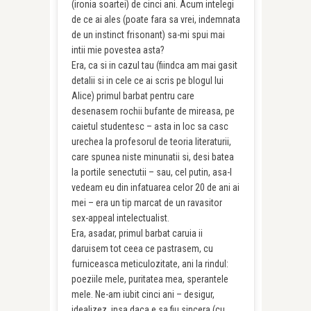
(ironia soartei) de cinci ani. Acum intelegi
de ce ai ales (poate fara sa vrei, indemnata
de un instinct frisonant) sa-mi spui mai
intii mie povestea asta?
Era, ca si in cazul tau (fiindca am mai gasit
detalii si in cele ce ai scris pe blogul lui
Alice) primul barbat pentru care
desenasem rochii bufante de mireasa, pe
caietul studentesc – asta in loc sa casc
urechea la profesorul de teoria literaturii,
care spunea niste minunatii si, desi batea
la portile senectutii – sau, cel putin, asa-l
vedeam eu din infatuarea celor 20 de ani ai
mei – era un tip marcat de un ravasitor
sex-appeal intelectualist.
Era, asadar, primul barbat caruia ii
daruisem tot ceea ce pastrasem, cu
furniceasca meticulozitate, ani la rindul:
poeziile mele, puritatea mea, sperantele
mele. Ne-am iubit cinci ani – desigur,
idealizez, insa daca e sa fiu sincera (cu