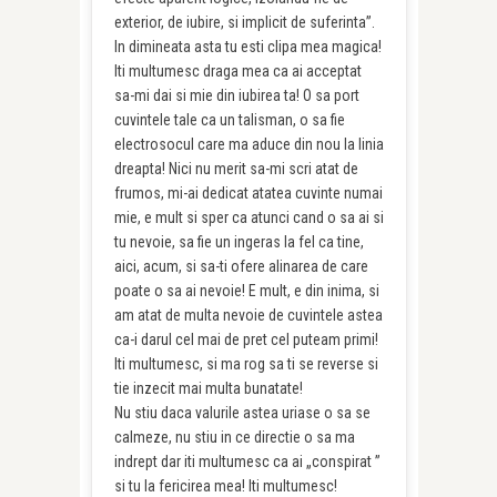
exterior, de iubire, si implicit de suferinta”.
In dimineata asta tu esti clipa mea magica!
Iti multumesc draga mea ca ai acceptat
sa-mi dai si mie din iubirea ta! O sa port
cuvintele tale ca un talisman, o sa fie
electrosocul care ma aduce din nou la linia
dreapta! Nici nu merit sa-mi scri atat de
frumos, mi-ai dedicat atatea cuvinte numai
mie, e mult si sper ca atunci cand o sa ai si
tu nevoie, sa fie un ingeras la fel ca tine,
aici, acum, si sa-ti ofere alinarea de care
poate o sa ai nevoie! E mult, e din inima, si
am atat de multa nevoie de cuvintele astea
ca-i darul cel mai de pret cel puteam primi!
Iti multumesc, si ma rog sa ti se reverse si
tie inzecit mai multa bunatate!
Nu stiu daca valurile astea uriase o sa se
calmeze, nu stiu in ce directie o sa ma
indrept dar iti multumesc ca ai „conspirat ”
si tu la fericirea mea! Iti multumesc!