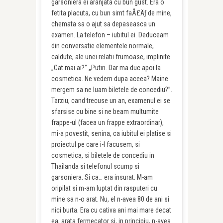
garsoniera ei aranjata cu bun gust. Era o
fetita placuta, cu bun simt faÅ£Äƒ de mine,
chemata sa o ajut sa depaseasca un
examen. La telefon – iubitul ei. Deduceam
din conversatie elementele normale,
caldute, ale unei relatii frumoase, implinite.
„Cat mai ai?” „Putin. Dar ma duc apoi la
cosmetica. Ne vedem dupa aceea? Maine
mergem sa ne luam biletele de concediu?”.
Tarziu, cand trecuse un an, examenul ei se
sfarsise cu bine si ne beam multumite
frappe-ul (facea un frappe extraordinar),
mi-a povestit, senina, ca iubitul ei platise si
proiectul pe care i-l facusem, si
cosmetica, si biletele de concediu in
Thailanda si telefonul scump si
garsoniera. Si ca… era insurat. M-am
oripilat si m-am luptat din rasputeri cu
mine sa n-o arat. Nu, el n-avea 80 de ani si
nici burta. Era cu cativa ani mai mare decat
ea, arata fermecator si, in principiu, n-avea