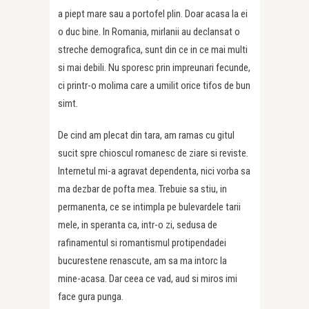
a piept mare sau a portofel plin. Doar acasa la ei
o duc bine. In Romania, mirlanii au declansat o
streche demografica, sunt din ce in ce mai multi
si mai debili. Nu sporesc prin impreunari fecunde,
ci printr-o molima care a umilit orice tifos de bun
simt.
De cind am plecat din tara, am ramas cu gitul
sucit spre chioscul romanesc de ziare si reviste.
Internetul mi-a agravat dependenta, nici vorba sa
ma dezbar de pofta mea. Trebuie sa stiu, in
permanenta, ce se intimpla pe bulevardele tarii
mele, in speranta ca, intr-o zi, sedusa de
rafinamentul si romantismul protipendadei
bucurestene renascute, am sa ma intorc la
mine-acasa. Dar ceea ce vad, aud si miros imi
face gura punga.