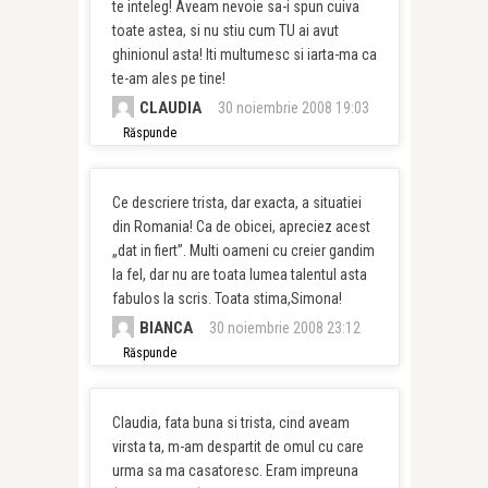
te inteleg! Aveam nevoie sa-i spun cuiva
toate astea, si nu stiu cum TU ai avut
ghinionul asta! Iti multumesc si iarta-ma ca
te-am ales pe tine!
CLAUDIA
30 noiembrie 2008 19:03
Răspunde
Ce descriere trista, dar exacta, a situatiei
din Romania! Ca de obicei, apreciez acest
„dat in fiert”. Multi oameni cu creier gandim
la fel, dar nu are toata lumea talentul asta
fabulos la scris. Toata stima,Simona!
BIANCA
30 noiembrie 2008 23:12
Răspunde
Claudia, fata buna si trista, cind aveam
virsta ta, m-am despartit de omul cu care
urma sa ma casatoresc. Eram impreuna