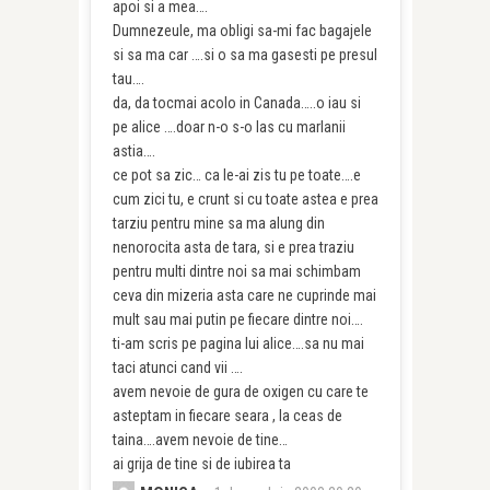
apoi si a mea….
Dumnezeule, ma obligi sa-mi fac bagajele
si sa ma car ….si o sa ma gasesti pe presul
tau….
da, da tocmai acolo in Canada…..o iau si
pe alice ….doar n-o s-o las cu marlanii
astia….
ce pot sa zic… ca le-ai zis tu pe toate….e
cum zici tu, e crunt si cu toate astea e prea
tarziu pentru mine sa ma alung din
nenorocita asta de tara, si e prea traziu
pentru multi dintre noi sa mai schimbam
ceva din mizeria asta care ne cuprinde mai
mult sau mai putin pe fiecare dintre noi….
ti-am scris pe pagina lui alice….sa nu mai
taci atunci cand vii ….
avem nevoie de gura de oxigen cu care te
asteptam in fiecare seara , la ceas de
taina….avem nevoie de tine…
ai grija de tine si de iubirea ta