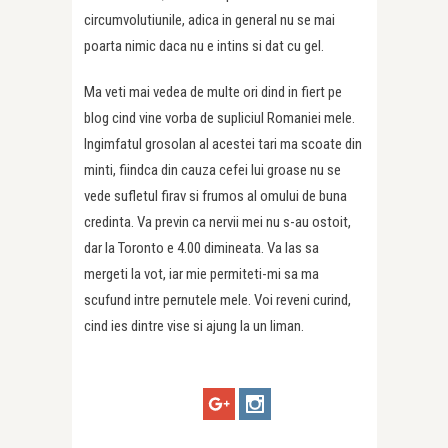
circumvolutiunile, adica in general nu se mai
poarta nimic daca nu e intins si dat cu gel.
Ma veti mai vedea de multe ori dind in fiert pe
blog cind vine vorba de supliciul Romaniei mele.
Ingimfatul grosolan al acestei tari ma scoate din
minti, fiindca din cauza cefei lui groase nu se
vede sufletul firav si frumos al omului de buna
credinta. Va previn ca nervii mei nu s-au ostoit,
dar la Toronto e 4.00 dimineata. Va las sa
mergeti la vot, iar mie permiteti-mi sa ma
scufund intre pernutele mele. Voi reveni curind,
cind ies dintre vise si ajung la un liman.