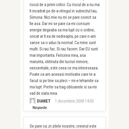
riscul de a primi critici. Cu riscul de a nu ma
fi incadrat pe de-a-ntregul in subiectul tau,
Simona. Nici mie nu mi se pare corect sa
fie asa. Dar mi se pare ca-mi consum
energie degeaba sa ma lupt cu o ordine,
oricat ar fi ea de nedreapta, pe care n-am
sanse sa o aduc la normal. Ca mine sunt
multi. Si rau fac. Si rau facem. Dar EU sunt
mai importanta. Fericirea mea, asa
marunta, obtinuta din lucruri minore,
neesentiale, este ceea ce ma intereseaza.
Poate ca am aceeasi motivatie care te-a
facut si pe tine sa pleci – mi-e lehamite sa
ma lupt. Prefer sa trag obloanele si sa-mi
vad de viata mea.
DIANET
1 decembrie 2008 14:05
Răspunde
Se pare ca ,in zilele noastre, creierul este