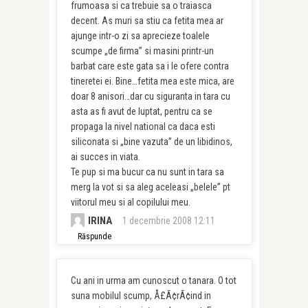
frumoasa si ca trebuie sa o traiasca
decent. As muri sa stiu ca fetita mea ar
ajunge intr-o zi sa aprecieze toalele
scumpe „de firma” si masini printr-un
barbat care este gata sa i le ofere contra
tineretei ei. Bine…fetita mea este mica, are
doar 8 anisori…dar cu siguranta in tara cu
asta as fi avut de luptat, pentru ca se
propaga la nivel national ca daca esti
siliconata si „bine vazuta” de un libidinos,
ai succes in viata.
Te pup si ma bucur ca nu sunt in tara sa
merg la vot si sa aleg aceleasi „belele” pt
viitorul meu si al copilului meu.
IRINA
1 decembrie 2008 12:11
Răspunde
Cu ani in urma am cunoscut o tanara. O tot
suna mobilul scump, Å£Ã¢rÃ¢ind in