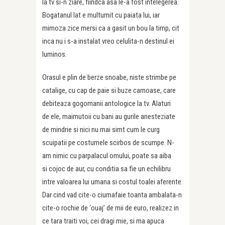
la tv si-n ziare, fiindca asa le-a fost intelegerea.
Bogatanul lat e multumit cu paiata lui, iar
mimoza zice mersi ca a gasit un bou la timp, cit
inca nu i s-a instalat vreo celulita-n destinul ei
luminos.
Orasul e plin de berze snoabe, niste strimbe pe
catalige, cu cap de paie si buze carnoase, care
debiteaza gogomanii antologice la tv. Alaturi
de ele, maimutoii cu bani au gurile anesteziate
de mindrie si nici nu mai simt cum le curg
scuipatii pe costumele scirbos de scumpe. N-
am nimic cu parpalacul omului, poate sa aiba
si cojoc de aur, cu conditia sa fie un echilibru
intre valoarea lui umana si costul toalei aferente.
Dar cind vad cite-o ciumafaie toanta ambalata-n
cite-o rochie de ‘ouaj’ de mii de euro, realizez in
ce tara traiti voi, cei dragi mie, si ma apuca