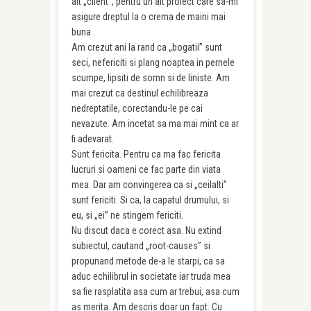
alt „client”, pentru un alt proiect care sa-mi
asigure dreptul la o crema de maini mai
buna .
Am crezut ani la rand ca „bogatii” sunt
seci, nefericiti si plang noaptea in pernele
scumpe, lipsiti de somn si de liniste. Am
mai crezut ca destinul echilibreaza
nedreptatile, corectandu-le pe cai
nevazute. Am incetat sa ma mai mint ca ar
fi adevarat.
Sunt fericita. Pentru ca ma fac fericita
lucruri si oameni ce fac parte din viata
mea. Dar am convingerea ca si „ceilalti”
sunt fericiti. Si ca, la capatul drumului, si
eu, si „ei” ne stingem fericiti.
Nu discut daca e corect asa. Nu extind
subiectul, cautand „root-causes” si
propunand metode de-a le starpi, ca sa
aduc echilibrul in societate iar truda mea
sa fie rasplatita asa cum ar trebui, asa cum
as merita. Am descris doar un fapt. Cu