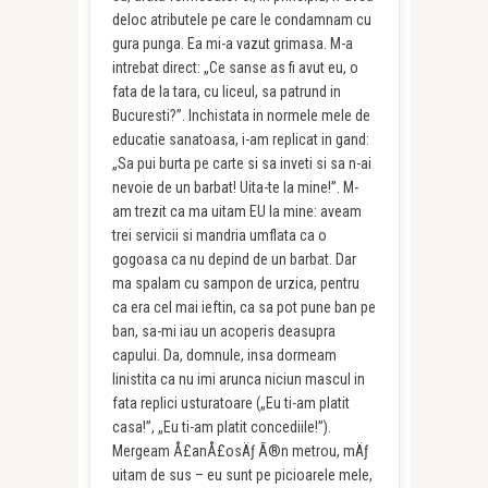
deloc atributele pe care le condamnam cu
gura punga. Ea mi-a vazut grimasa. M-a
intrebat direct: „Ce sanse as fi avut eu, o
fata de la tara, cu liceul, sa patrund in
Bucuresti?”. Inchistata in normele mele de
educatie sanatoasa, i-am replicat in gand:
„Sa pui burta pe carte si sa inveti si sa n-ai
nevoie de un barbat! Uita-te la mine!”. M-
am trezit ca ma uitam EU la mine: aveam
trei servicii si mandria umflata ca o
gogoasa ca nu depind de un barbat. Dar
ma spalam cu sampon de urzica, pentru
ca era cel mai ieftin, ca sa pot pune ban pe
ban, sa-mi iau un acoperis deasupra
capului. Da, domnule, insa dormeam
linistita ca nu imi arunca niciun mascul in
fata replici usturatoare („Eu ti-am platit
casa!”, „Eu ti-am platit concediile!”).
Mergeam Å£anÅ£osÄƒ Ã®n metrou, mÄƒ
uitam de sus – eu sunt pe picioarele mele,