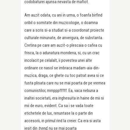
codobaturei ajunsa nevasta de mafiot.
Am auzit odata, cu ani in urma, o foanfa birfind
oribil o somitate din muzicologie, o doamna
care a scris si-a studiat si-a coordonat proiecte
culturale minunate, de anvergura, de substanta.
Cretina pe care am auzit-o plescaia o cafea cu
frisca, la o adunatura mondena, si, cu un crac
incolacit pe celalalt, ii povestea unei alte
ordinare ce nasol se imbraca madam-aia-din-
muzica, draga, ce ghete cu toc patrat avea si ce
fusta plisata care nu se mai poarta de pe vremea
comunistilor, mmpppfffff. Ea, vaca nebuna a
inaltei societati, era inghesuita in haine de mii si
mii de euro, evident. Ca sa i se vada toate
etichetele de lux, renuntase la o parte din
accesorii, in primul rind la creier. Ca era si asta
iesit din
trend
, nu se mai poarta