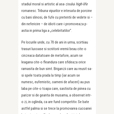
stadiul moral si artistic al asa-zisului
high-life
romanesc. Tribuna vipurilor e intesata de porcine
cu bani slinosi, de fufe cu pretentii de vedete si –
din nefericire – de idioti care-i promoveaza p-
astia in prima liga a „celebritatilor”.
Pe locurile unde, cu 70 de ani in urma, scirtiiau
trasuri luxoase si scriitorii vremii beau cite-o
cinzeaca datatoare de metafore, acum se
leagana cite-o fleandura care sfideaza orice
ramasita de bun simt. Briganzii care au reusit sa-
si spele toata prada la timp (iar acum se
numesc, eufemistic, oameni de afaceri) au pus
laba pe cite-o toapa care, sastisita de piinea cu
parizer si de geanta de musama, a observat intr-
o zi, in oglinda, ca are fund competitiv. Se bate
astfel palma si se trece la promovarea cucoanei