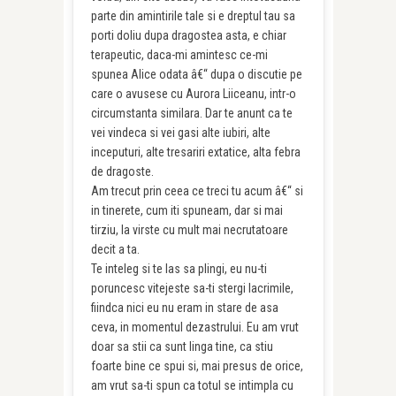
parte din amintirile tale si e dreptul tau sa
porti doliu dupa dragostea asta, e chiar
terapeutic, daca-mi amintesc ce-mi
spunea Alice odata â€“ dupa o discutie pe
care o avusese cu Aurora Liiceanu, intr-o
circumstanta similara. Dar te anunt ca te
vei vindeca si vei gasi alte iubiri, alte
inceputuri, alte tresariri extatice, alta febra
de dragoste.
Am trecut prin ceea ce treci tu acum â€“ si
in tinerete, cum iti spuneam, dar si mai
tirziu, la virste cu mult mai necrutatoare
decit a ta.
Te inteleg si te las sa plingi, eu nu-ti
poruncesc vitejeste sa-ti stergi lacrimile,
fiindca nici eu nu eram in stare de asa
ceva, in momentul dezastrului. Eu am vrut
doar sa stii ca sunt linga tine, ca stiu
foarte bine ce spui si, mai presus de orice,
am vrut sa-ti spun ca totul se intimpla cu