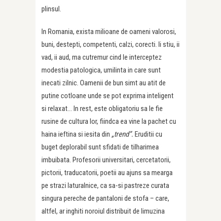
plinsul.
In Romania, exista milioane de oameni valorosi,
buni, destepti, competenti, calzi, corecti. Ii stiu, ii
vad, ii aud, ma cutremur cind le interceptez
modestia patologica, umilinta in care sunt
inecati zilnic. Oamenii de bun simt au atit de
putine cotloane unde se pot exprima inteligent
si relaxat… In rest, este obligatoriu sa le fie
rusine de cultura lor, fiindca ea vine la pachet cu
haina ieftina si iesita din
„trend”.
Eruditii cu
buget deplorabil sunt sfidati de tilharimea
imbuibata. Profesorii universitari, cercetatorii,
pictorii, traducatorii, poetii au ajuns sa mearga
pe strazi laturalnice, ca sa-si pastreze curata
singura pereche de pantaloni de stofa – care,
altfel, ar inghiti noroiul distribuit de limuzina