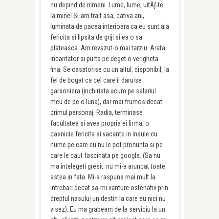
nu depind de nimeni. Lume, lume, uitÄƒ-te
la mine! Si-am trait asa, cativa ani,
luminata de pacea interioara ca eu sunt aia
fericita si lipsita de griji si ea o sa
plateasca. Am revazut-o mai tarziu. Arata
incantator si purta pe deget o verigheta
fina. Se casatorise cu un altul, disponibil, la
fel de bogat ca cel care ii daruise
garsoniera (inchiriata acum pe salariul
meu de pe o luna), dar mai frumos decat
primul personaj. Radia, terminase
facultatea si avea propria ei firma, o
casnicie fericita si vacante in insule cu
nume pe care eu nu le pot pronunta si pe
care le caut fascinata pe google. (Sa nu
ma intelegeti gresit: nu mi-a aruncat toate
astea in fata. Mi-a raspuns mai mult la
intrebari decat sa-mi vanture ostenativ prin
dreptul nasului un destin la care eu nici nu
visez). Eu ma grabeam de la serviciu la un