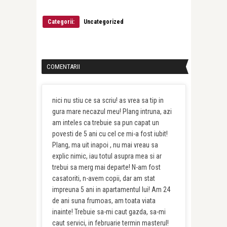
Categorii:
Uncategorized
COMENTARII
nici nu stiu ce sa scriu! as vrea sa tip in
gura mare necazul meu! Plang intruna, azi
am inteles ca trebuie sa pun capat un
povesti de 5 ani cu cel ce mi-a fost iubit!
Plang, ma uit inapoi , nu mai vreau sa
explic nimic, iau totul asupra mea si ar
trebui sa merg mai departe! N-am fost
casatoriti, n-avem copii, dar am stat
impreuna 5 ani in apartamentul lui! Am 24
de ani suna frumoas, am toata viata
inainte! Trebuie sa-mi caut gazda, sa-mi
caut servici, in februarie termin masterul!