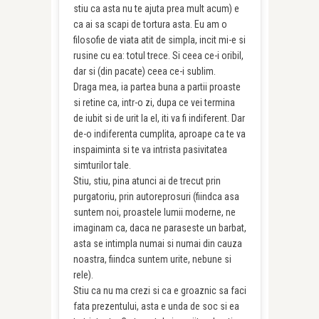
stiu ca asta nu te ajuta prea mult acum) e
ca ai sa scapi de tortura asta. Eu am o
filosofie de viata atit de simpla, incit mi-e si
rusine cu ea: totul trece. Si ceea ce-i oribil,
dar si (din pacate) ceea ce-i sublim.
Draga mea, ia partea buna a partii proaste
si retine ca, intr-o zi, dupa ce vei termina
de iubit si de urit la el, iti va fi indiferent. Dar
de-o indiferenta cumplita, aproape ca te va
inspaiminta si te va intrista pasivitatea
simturilor tale.
Stiu, stiu, pina atunci ai de trecut prin
purgatoriu, prin autoreprosuri (fiindca asa
suntem noi, proastele lumii moderne, ne
imaginam ca, daca ne paraseste un barbat,
asta se intimpla numai si numai din cauza
noastra, fiindca suntem urite, nebune si
rele).
Stiu ca nu ma crezi si ca e groaznic sa faci
fata prezentului, asta e unda de soc si ea