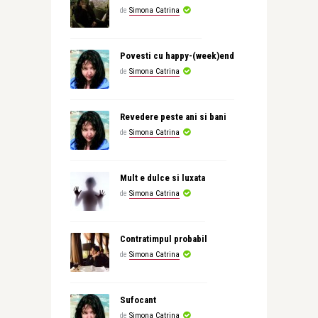
de
Simona Catrina
Povesti cu happy-(week)end
de
Simona Catrina
Revedere peste ani si bani
de
Simona Catrina
Mult e dulce si luxata
de
Simona Catrina
Contratimpul probabil
de
Simona Catrina
Sufocant
de
Simona Catrina