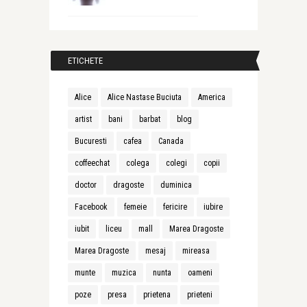
ETICHETE
Alice
Alice Nastase Buciuta
America
artist
bani
barbat
blog
Bucuresti
cafea
Canada
coffeechat
colega
colegi
copii
doctor
dragoste
duminica
Facebook
femeie
fericire
iubire
iubit
liceu
mall
Marea Dragoste
Marea Dragoste
mesaj
mireasa
munte
muzica
nunta
oameni
poze
presa
prietena
prieteni