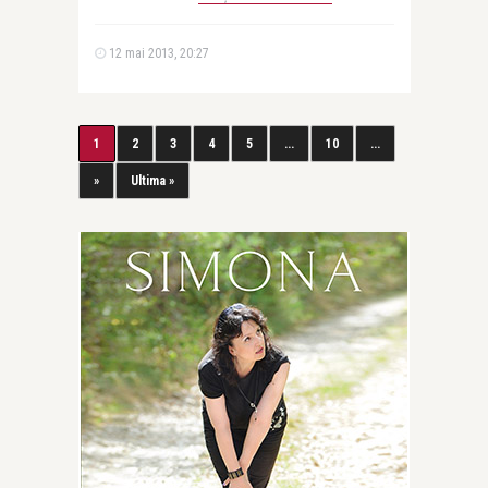
12 mai 2013, 20:27
1
2
3
4
5
...
10
...
»
Ultima »