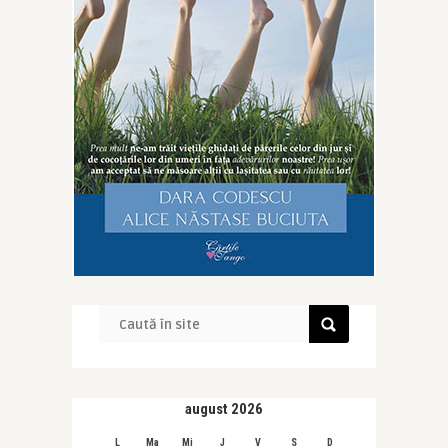
august 2026
L
Ma
Mi
J
V
S
D