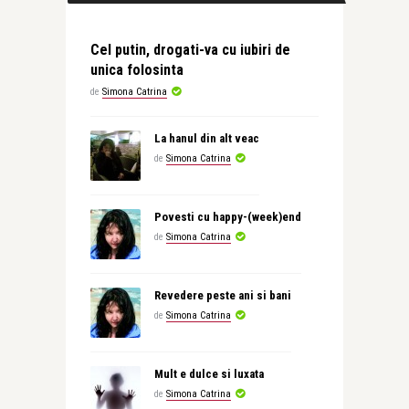
Cel putin, drogati-va cu iubiri de
unica folosinta
de
Simona Catrina
La hanul din alt veac
de
Simona Catrina
Povesti cu happy-(week)end
de
Simona Catrina
Revedere peste ani si bani
de
Simona Catrina
Mult e dulce si luxata
de
Simona Catrina