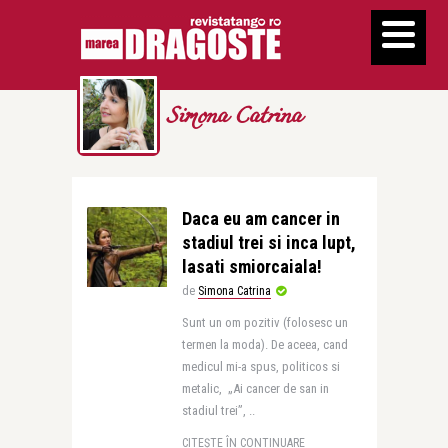
Simona Catrina
Daca eu am cancer in
stadiul trei si inca lupt,
lasati smiorcaiala!
de
Simona Catrina
Sunt un om pozitiv (folosesc un
termen la moda). De aceea, cand
medicul mi-a spus, politicos si
metalic, „Ai cancer de san in
stadiul trei”, ..
CITEȘTE ÎN CONTINUARE