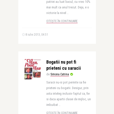
patriei au luat bacul, cu vreo 10%
mai mult ca anul trecut. Deja, e o
victorie la nivel ..
CITEȘTE ÎN CONTINUARE
8 iulie 2013, 04:51
Bogatii nu pot fi
prieteni cu saracii
de
Simona Catrina
Saracii nu-si pot permite sa fie
prieteni cu bogatii. Desigur, prin
asta inteleg inclusiv faptul ca, fie
si daca apartii clasei de mijloc, un
imbuibat ..
CITEȘTE ÎN CONTINUARE