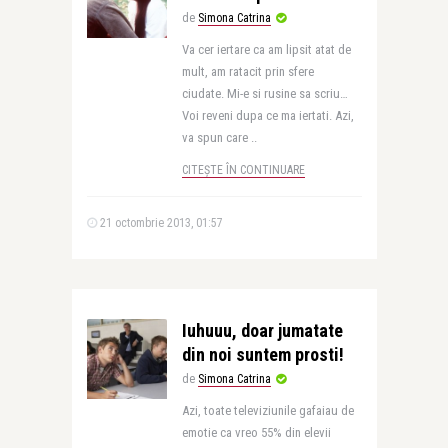
de
Simona Catrina
Va cer iertare ca am lipsit atat de
mult, am ratacit prin sfere
ciudate. Mi-e si rusine sa scriu…
Voi reveni dupa ce ma iertati. Azi,
va spun care ..
CITEȘTE ÎN CONTINUARE
21 octombrie 2013, 01:57
Iuhuuu, doar jumatate
din noi suntem prosti!
de
Simona Catrina
Azi, toate televiziunile gafaiau de
emotie ca vreo 55% din elevii