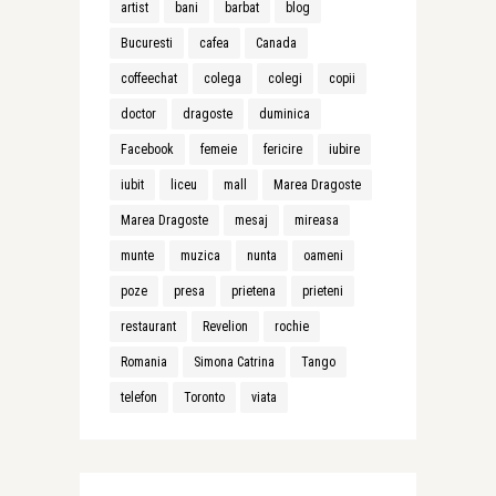
artist
bani
barbat
blog
Bucuresti
cafea
Canada
coffeechat
colega
colegi
copii
doctor
dragoste
duminica
Facebook
femeie
fericire
iubire
iubit
liceu
mall
Marea Dragoste
Marea Dragoste
mesaj
mireasa
munte
muzica
nunta
oameni
poze
presa
prietena
prieteni
restaurant
Revelion
rochie
Romania
Simona Catrina
Tango
telefon
Toronto
viata