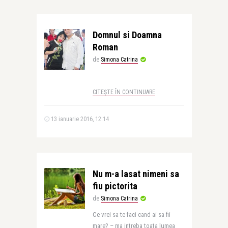
Domnul si Doamna
Roman
de
Simona Catrina
CITEȘTE ÎN CONTINUARE
13 ianuarie 2016, 12:14
Nu m-a lasat nimeni sa
fiu pictorita
de
Simona Catrina
Ce vrei sa te faci cand ai sa fii
mare? – ma intreba toata lumea