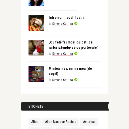
Intre noi, necalificatii
de
Simona Catrina
„Cu feti-frumosi culcati pe
iarba izbindu-se cu portocale”
de
Simona Catrina
Mintea mea, inima mea (de
copil)
de
Simona Catrina
ETICHETE
Alice
Alice Nastase Buciuta
America