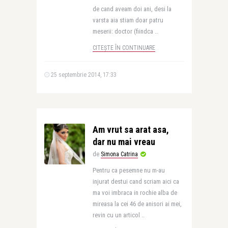
de cand aveam doi ani, desi la
varsta aia stiam doar patru
meserii: doctor (fiindca ..
CITEȘTE ÎN CONTINUARE
25 septembrie 2014, 17:33
Am vrut sa arat asa,
dar nu mai vreau
de
Simona Catrina
Pentru ca pesemne nu m-au
injurat destui cand scriam aici ca
ma voi imbraca in rochie alba de
mireasa la cei 46 de anisori ai mei,
revin cu un articol ..