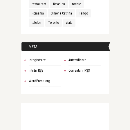
restaurant
Revelion
rochie
Romania
Simona Catrina
Tango
telefon
Toronto
viata
META
Înregistrare
Autentificare
Intrări
RSS
Comentarii
RSS
WordPress.org