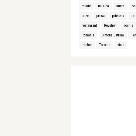
munte
muzica
nunta
oa
poze
presa
prietena
pri
restaurant
Revelion
rochie
Romania
Simona Catrina
Ta
telefon
Toronto
viata