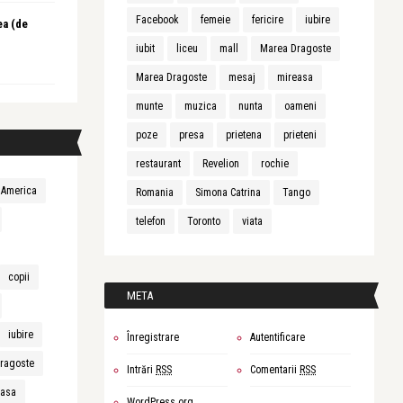
Facebook
femeie
fericire
iubire
ea (de
iubit
liceu
mall
Marea Dragoste
Marea Dragoste
mesaj
mireasa
munte
muzica
nunta
oameni
poze
presa
prietena
prieteni
restaurant
Revelion
rochie
America
Romania
Simona Catrina
Tango
telefon
Toronto
viata
copii
META
iubire
Înregistrare
Autentificare
ragoste
Intrări
RSS
Comentarii
RSS
easa
WordPress.org