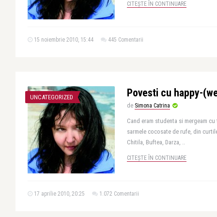
CITEȘTE ÎN CONTINUARE
15 noiembrie 2010, 15:44
445 Comentarii
Povesti cu happy-(w
UNCATEGORIZED
de
Simona Catrina
Cand eram studenta si mergeam cu tr
sarmele cocosate de rufe, din curtil
Chitila, Buftea, Darza, ..
CITEȘTE ÎN CONTINUARE
17 aprilie 2010, 20:25
1.072 Comentarii