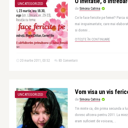
O invitatie, o intreba
UNCATEGORIZED
de
Simona Catrina
Ce le face fericite pe femei? Parca 
mai inspaimantate, care mai elaborat
si domni ..
CITEȘTE ÎN CONTINUARE
20 martie 2011, 03:52
83 Comentarii
Vom visa un vis feric
UNCATEGORIZED
de
Simona Catrina
Tin minte ca, din prima secunda a lu
doresc altceva pentru 2011. La miezu
eram suficient de voioasa, ..