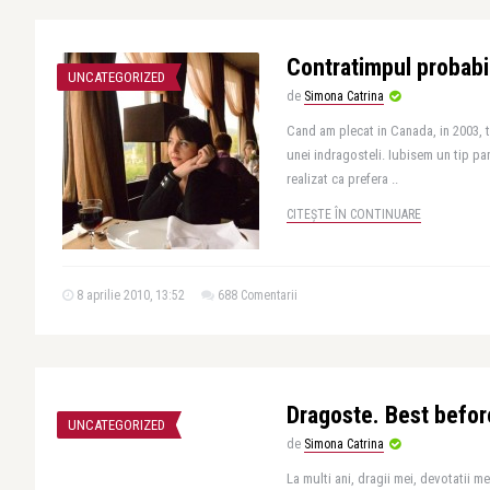
Contratimpul probabi
UNCATEGORIZED
de
Simona Catrina
Cand am plecat in Canada, in 2003,
unei indragosteli. Iubisem un tip pa
realizat ca prefera ..
CITEȘTE ÎN CONTINUARE
8 aprilie 2010, 13:52
688 Comentarii
Dragoste. Best befo
UNCATEGORIZED
de
Simona Catrina
La multi ani, dragii mei, devotatii me