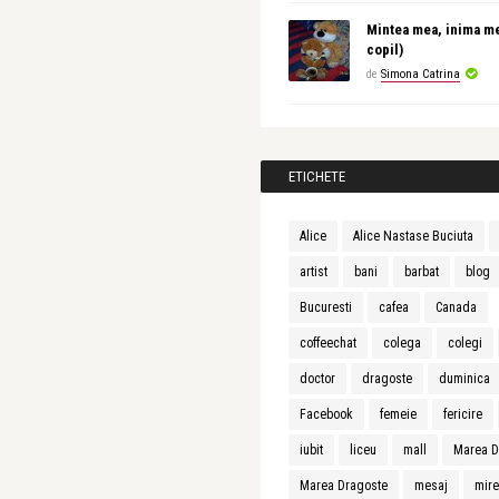
Mintea mea, inima m
copil)
de
Simona Catrina
ETICHETE
Alice
Alice Nastase Buciuta
artist
bani
barbat
blog
Bucuresti
cafea
Canada
coffeechat
colega
colegi
doctor
dragoste
duminica
Facebook
femeie
fericire
iubit
liceu
mall
Marea D
Marea Dragoste
mesaj
mir