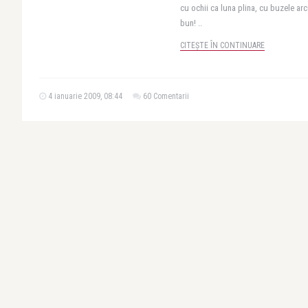
cu ochii ca luna plina, cu buzele arcu
bun! ..
CITEȘTE ÎN CONTINUARE
4 ianuarie 2009, 08:44
60 Comentarii