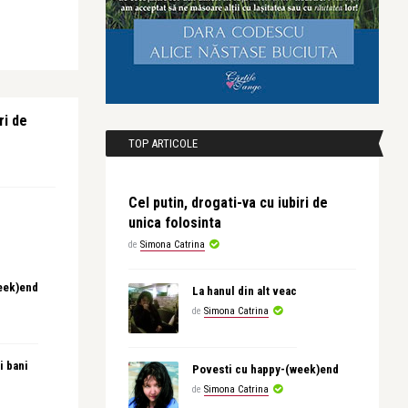
ri de
TOP ARTICOLE
Cel putin, drogati-va cu iubiri de
unica folosinta
de
Simona Catrina
eek)end
La hanul din alt veac
de
Simona Catrina
i bani
Povesti cu happy-(week)end
de
Simona Catrina