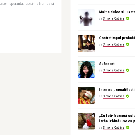
ite-n speranta. Iubiti-l, e frumos si
Mult e dulce si luxat
de
Simona Catrina
Contratimpul probabi
de
Simona Catrina
Sufocant
de
Simona Catrina
Intre noi, necalificati
de
Simona Catrina
„Cu feti-frumosi culc
iarba izbindu-se cu 
de
Simona Catrina