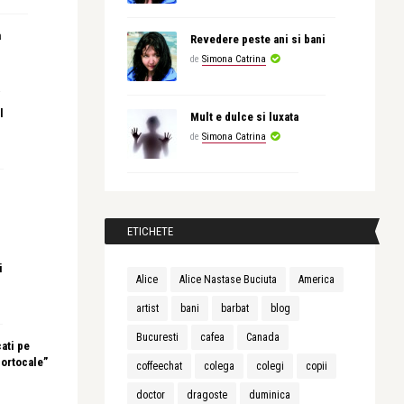
a
Revedere peste ani si bani
de
Simona Catrina
l
Mult e dulce si luxata
de
Simona Catrina
ETICHETE
i
Alice
Alice Nastase Buciuta
America
artist
bani
barbat
blog
Bucuresti
cafea
Canada
ati pe
portocale”
coffeechat
colega
colegi
copii
doctor
dragoste
duminica