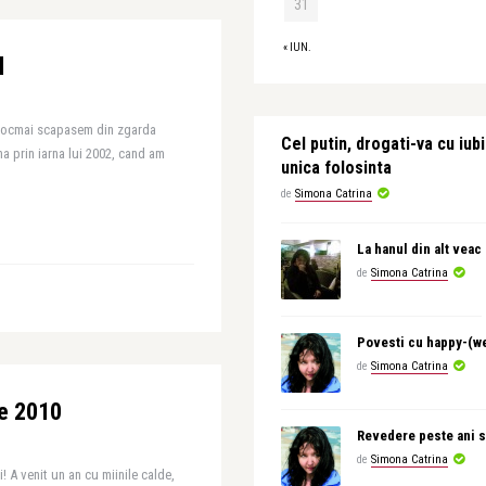
31
« IUN.
l
 tocmai scapasem din zgarda
Cel putin, drogati-va cu iubi
na prin iarna lui 2002, cand am
unica folosinta
de
Simona Catrina
La hanul din alt veac
de
Simona Catrina
Povesti cu happy-(w
de
Simona Catrina
re 2010
Revedere peste ani s
de
Simona Catrina
i! A venit un an cu miinile calde,