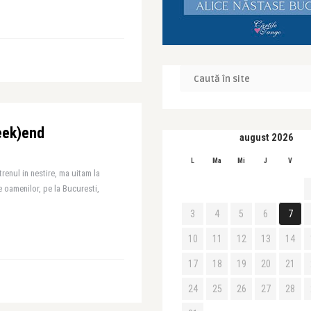
eek)end
august 2026
L
Ma
Mi
J
V
enul in nestire, ma uitam la
e oamenilor, pe la Bucuresti,
3
4
5
6
7
10
11
12
13
14
17
18
19
20
21
24
25
26
27
28