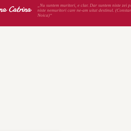
na Catrina
„Nu suntem muritori, e clar. Dar suntem niste zei pr
niste nemuritori care ne-am uitat destinul. (Consta
Noica)“