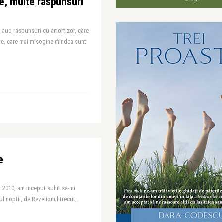
re, multe raspunsuri
si aud raspunsuri cu amortizor, care
e, care mai misogine (fiindca sunt
e
i 2010, am inceput subit sa-mi
l noptii, de Revelionul trecut,