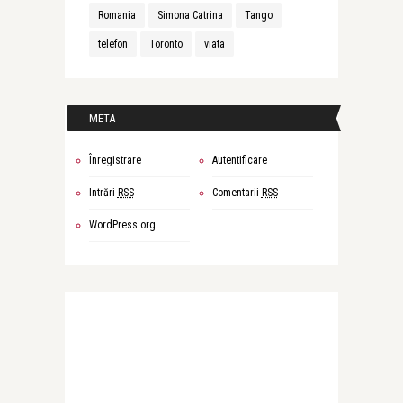
Romania
Simona Catrina
Tango
telefon
Toronto
viata
META
Înregistrare
Autentificare
Intrări
RSS
Comentarii
RSS
WordPress.org