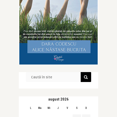
august 2026
L
Ma
Mi
J
V
S
D