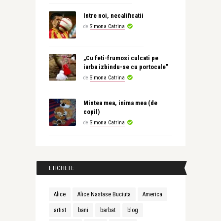
Intre noi, necalificatii
de
Simona Catrina
„Cu feti-frumosi culcati pe
iarba izbindu-se cu portocale”
de
Simona Catrina
Mintea mea, inima mea (de
copil)
de
Simona Catrina
ETICHETE
Alice
Alice Nastase Buciuta
America
artist
bani
barbat
blog