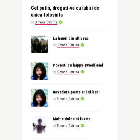
Cel putin, drogati-va cu iubiri de
unica folosinta
de
Simona Catrina
La hanul din alt veac
de
Simona Catrina
Povesti cu happy-(week)end
de
Simona Catrina
Revedere peste ani si bani
de
Simona Catrina
Mult e dulce si luxata
de
Simona Catrina