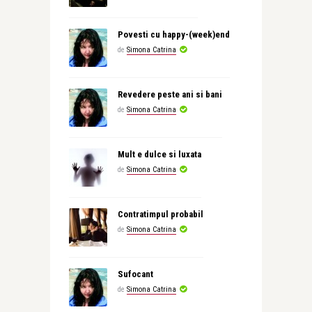
Povesti cu happy-(week)end
de
Simona Catrina
Revedere peste ani si bani
de
Simona Catrina
Mult e dulce si luxata
de
Simona Catrina
Contratimpul probabil
de
Simona Catrina
Sufocant
de
Simona Catrina