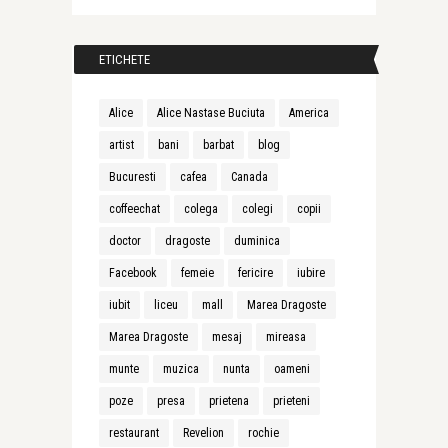
ETICHETE
Alice
Alice Nastase Buciuta
America
artist
bani
barbat
blog
Bucuresti
cafea
Canada
coffeechat
colega
colegi
copii
doctor
dragoste
duminica
Facebook
femeie
fericire
iubire
iubit
liceu
mall
Marea Dragoste
Marea Dragoste
mesaj
mireasa
munte
muzica
nunta
oameni
poze
presa
prietena
prieteni
restaurant
Revelion
rochie