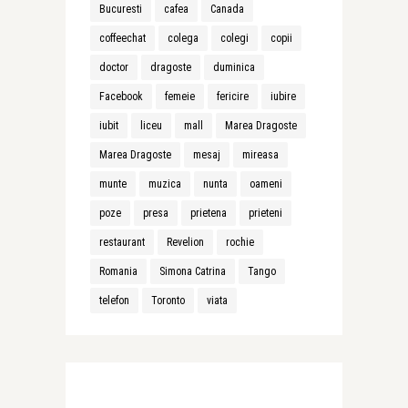
Bucuresti
cafea
Canada
coffeechat
colega
colegi
copii
doctor
dragoste
duminica
Facebook
femeie
fericire
iubire
iubit
liceu
mall
Marea Dragoste
Marea Dragoste
mesaj
mireasa
munte
muzica
nunta
oameni
poze
presa
prietena
prieteni
restaurant
Revelion
rochie
Romania
Simona Catrina
Tango
telefon
Toronto
viata