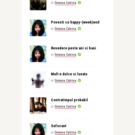
de
Simona Catrina
Povesti cu happy-(week)end
de
Simona Catrina
Revedere peste ani si bani
de
Simona Catrina
Mult e dulce si luxata
de
Simona Catrina
Contratimpul probabil
de
Simona Catrina
Sufocant
de
Simona Catrina