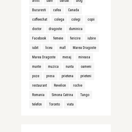
artist
bani
barbat
blog
Bucuresti
cafea
Canada
coffeechat
colega
colegi
copii
doctor
dragoste
duminica
Facebook
femeie
fericire
iubire
iubit
liceu
mall
Marea Dragoste
Marea Dragoste
mesaj
mireasa
munte
muzica
nunta
oameni
poze
presa
prietena
prieteni
restaurant
Revelion
rochie
Romania
Simona Catrina
Tango
telefon
Toronto
viata