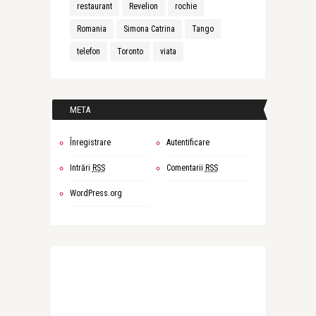
restaurant
Revelion
rochie
Romania
Simona Catrina
Tango
telefon
Toronto
viata
META
Înregistrare
Autentificare
Intrări
RSS
Comentarii
RSS
WordPress.org