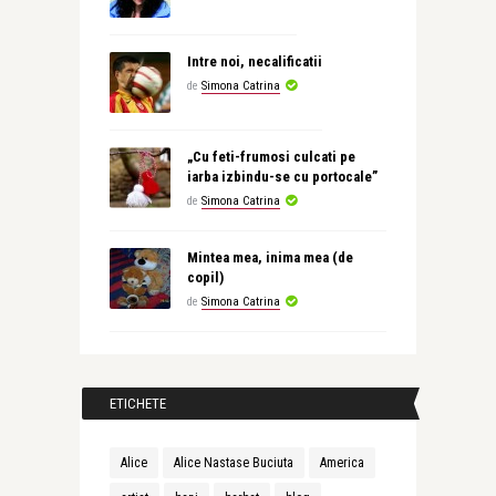
Intre noi, necalificatii
de
Simona Catrina
„Cu feti-frumosi culcati pe
iarba izbindu-se cu portocale”
de
Simona Catrina
Mintea mea, inima mea (de
copil)
de
Simona Catrina
ETICHETE
Alice
Alice Nastase Buciuta
America