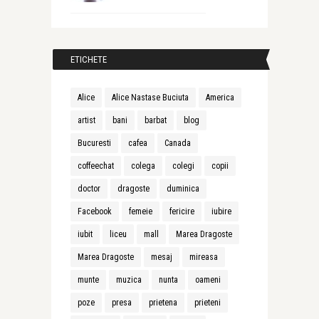
ETICHETE
Alice
Alice Nastase Buciuta
America
artist
bani
barbat
blog
Bucuresti
cafea
Canada
coffeechat
colega
colegi
copii
doctor
dragoste
duminica
Facebook
femeie
fericire
iubire
iubit
liceu
mall
Marea Dragoste
Marea Dragoste
mesaj
mireasa
munte
muzica
nunta
oameni
poze
presa
prietena
prieteni