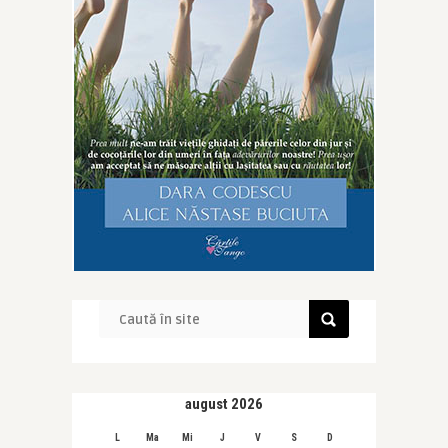
august 2026
L
Ma
Mi
J
V
S
D