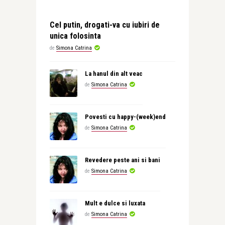
Cel putin, drogati-va cu iubiri de
unica folosinta
de
Simona Catrina
La hanul din alt veac
de
Simona Catrina
Povesti cu happy-(week)end
de
Simona Catrina
Revedere peste ani si bani
de
Simona Catrina
Mult e dulce si luxata
de
Simona Catrina