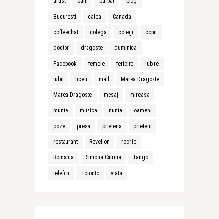
artist
bani
barbat
blog
Bucuresti
cafea
Canada
coffeechat
colega
colegi
copii
doctor
dragoste
duminica
Facebook
femeie
fericire
iubire
iubit
liceu
mall
Marea Dragoste
Marea Dragoste
mesaj
mireasa
munte
muzica
nunta
oameni
poze
presa
prietena
prieteni
restaurant
Revelion
rochie
Romania
Simona Catrina
Tango
telefon
Toronto
viata