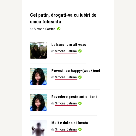
Cel putin, drogati-va cu iubiri de
unica folosinta
de
Simona Catrina
La hanul din alt veac
de
Simona Catrina
Povesti cu happy-(week)end
de
Simona Catrina
Revedere peste ani si bani
de
Simona Catrina
Mult e dulce si luxata
de
Simona Catrina