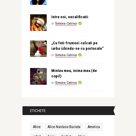
Intre noi, necalificatii
de
Simona Catrina
„Cu feti-frumosi culcati pe
iarba izbindu-se cu portocale”
de
Simona Catrina
Mintea mea, inima mea (de
copil)
de
Simona Catrina
ETICHETE
Alice
Alice Nastase Buciuta
America