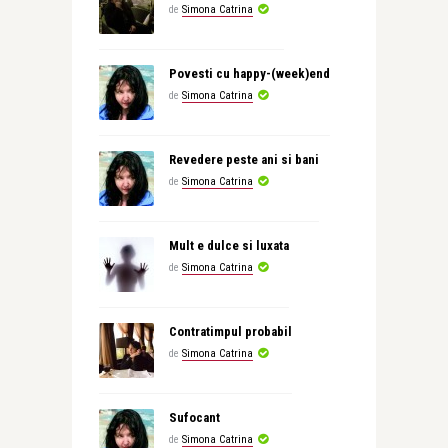
de
Simona Catrina
Povesti cu happy-(week)end
de
Simona Catrina
Revedere peste ani si bani
de
Simona Catrina
Mult e dulce si luxata
de
Simona Catrina
Contratimpul probabil
de
Simona Catrina
Sufocant
de
Simona Catrina