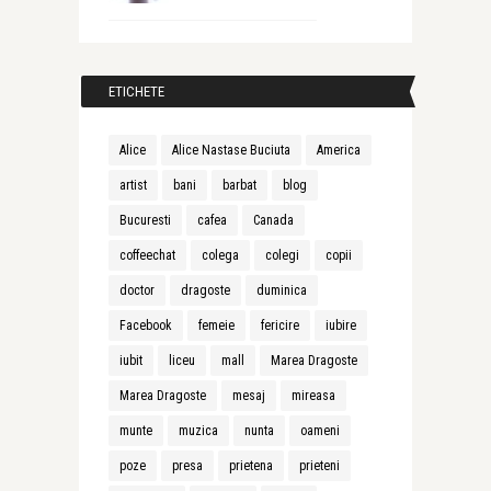
ETICHETE
Alice
Alice Nastase Buciuta
America
artist
bani
barbat
blog
Bucuresti
cafea
Canada
coffeechat
colega
colegi
copii
doctor
dragoste
duminica
Facebook
femeie
fericire
iubire
iubit
liceu
mall
Marea Dragoste
Marea Dragoste
mesaj
mireasa
munte
muzica
nunta
oameni
poze
presa
prietena
prieteni