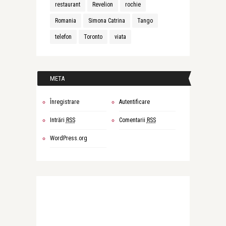
restaurant
Revelion
rochie
Romania
Simona Catrina
Tango
telefon
Toronto
viata
META
Înregistrare
Autentificare
Intrări
RSS
Comentarii
RSS
WordPress.org