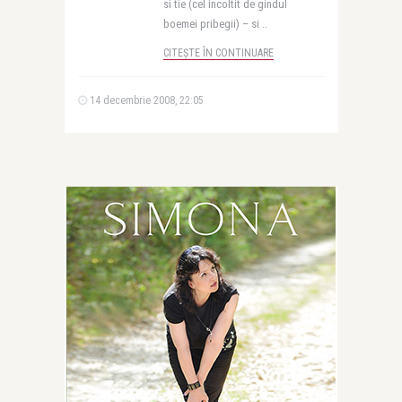
si tie (cel incoltit de gindul
boemei pribegii) – si ..
CITEȘTE ÎN CONTINUARE
14 decembrie 2008, 22:05