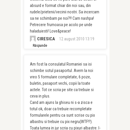
absurd e format chiar din noi sau, din
rudele/prietenii/vecinii nostri. Sa incercam
sa ne schimbam pe noi?!! Cam nashpa!
Petrecere frumoasa pe acolo pe unde
haladuiesti! Love&peace!
CIRESICA
12 august 2010 13:19
Răspunde
Am fost la consulatul Romaniei sa isi
schimbe sotul pasaportul. Avem la noi
vreo 5 formulare completate, 6 poze,
buletin, pasaport vechi, copii la toate
actele. Tot ce scria pe site ca trebuie si
ceva in plus.
Cand am ajuns la ghiseu ni s-a zisca e
totul ok, doar ca trebuie recompletate
formularele pentru ca sunt scrise cu pix
albastru si trebuie cu pix negru(WTF!?).
Toata lumea in jur scria cu pixuri albastre. I-