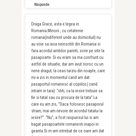
Răspunde
Draga Grace, asta e legea in
Romania.Minorii , cu cetatenie
romana(indiferent unde au domiciluil) nu
au voie sa iasa neinsotiti din Romania si
fara acordul ambilor parinti, scrie pe site la
pasapoarte. Si eu eram sa ma confrunt cu
astfel de situatie, dar am avut noroc cu un
nene dragut, la ceas tarziu din noapte, care
mi-a zis in momentul cand am dat
pasaportul romanesc al copiilor,( cand
intram in tara): ”stiti, ca la iesire trebuie sa
fie si tatal sau cu procura de la tata”.La
care eu am zis, ”Daca folosesc pasaporul
strain, mai am nevoie de acordul tatalui la
iesire?”. ”Nu”, a fost raspunsul lui si am
bagat pasapoartele romanesti inapoi in
geanta.Si m-am intrebat de ce oare am dat