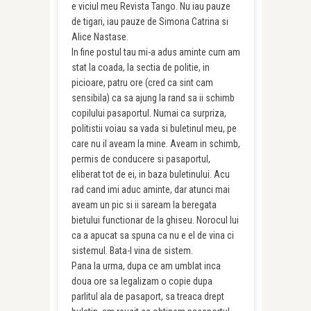
e viciul meu Revista Tango. Nu iau pauze
de tigari, iau pauze de Simona Catrina si
Alice Nastase.
In fine postul tau mi-a adus aminte cum am
stat la coada, la sectia de politie, in
picioare, patru ore (cred ca sint cam
sensibila) ca sa ajung la rand sa ii schimb
copilului pasaportul. Numai ca surpriza,
politistii voiau sa vada si buletinul meu, pe
care nu il aveam la mine. Aveam in schimb,
permis de conducere si pasaportul,
eliberat tot de ei, in baza buletinului. Acu
rad cand imi aduc aminte, dar atunci mai
aveam un pic si ii saream la beregata
bietului functionar de la ghiseu. Norocul lui
ca a apucat sa spuna ca nu e el de vina ci
sistemul. Bata-l vina de sistem.
Pana la urma, dupa ce am umblat inca
doua ore sa legalizam o copie dupa
parlitul ala de pasaport, sa treaca drept