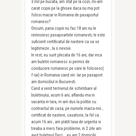
3 mil pe bucata, am stat pe la cozi, mi-am
carat copiii pe la ghisee daca nu ma pot
folosi macar in Romania de pasaportul
romanesc?
Oricum, pana copiii nu fac 18 ani nu le
reinnoiesc pasapoartele romanesti, le este
suficient certificatul de nastere ca sa se
legitimeze , la o nevoie.
In rest, eu sunt plecata de 16 ani, dar inca
am buletin romanesc si permis de
conducere romanesc pe care le folosesc(
f rar) in Romania cand vin. Iar pe pasaport
am domiciliul in Bucuresti.
Cand a venit termenul de schimbare al
buletinului, acum 6 ani, aflandu-ma in
vacanta in tara, m-am dus la politie cu
contractul de casa, pe numele maica-mii ,
certificat de nastere, casatorie, la fel ca
acum 16 ani , am platit taxa de urgenta si
treaba a mers fara probleme, in 2 zile am
avut buletinul.Deci … eu am 2 domicilii