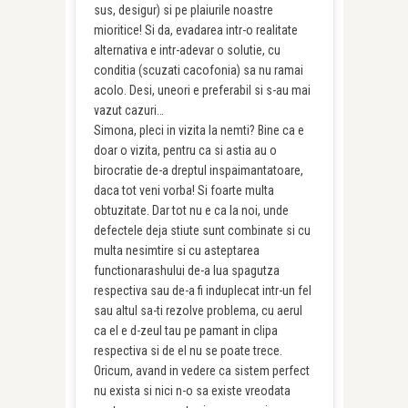
sus, desigur) si pe plaiurile noastre
mioritice! Si da, evadarea intr-o realitate
alternativa e intr-adevar o solutie, cu
conditia (scuzati cacofonia) sa nu ramai
acolo. Desi, uneori e preferabil si s-au mai
vazut cazuri…
Simona, pleci in vizita la nemti? Bine ca e
doar o vizita, pentru ca si astia au o
birocratie de-a dreptul inspaimantatoare,
daca tot veni vorba! Si foarte multa
obtuzitate. Dar tot nu e ca la noi, unde
defectele deja stiute sunt combinate si cu
multa nesimtire si cu asteptarea
functionarashului de-a lua spagutza
respectiva sau de-a fi induplecat intr-un fel
sau altul sa-ti rezolve problema, cu aerul
ca el e d-zeul tau pe pamant in clipa
respectiva si de el nu se poate trece.
Oricum, avand in vedere ca sistem perfect
nu exista si nici n-o sa existe vreodata