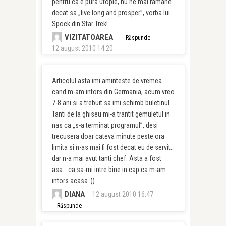
pentru ca e pura utopie, nu ne mai ramane
decat sa „live long and prosper”, vorba lui
Spock din Star Trek!…
VIZITATOAREA
Răspunde
12 august 2010 14:20
Articolul asta imi aminteste de vremea
cand m-am intors din Germania, acum vreo
7-8 ani si a trebuit sa imi schimb buletinul.
Tanti de la ghiseu mi-a trantit gemuletul in
nas ca „s-a terminat programul”, desi
trecusera doar cateva minute peste ora
limita si n-as mai fi fost decat eu de servit…
dar n-a mai avut tanti chef. Asta a fost
asa… ca sa-mi intre bine in cap ca m-am
intors acasa :))
DIANA
12 august 2010 16:47
Răspunde