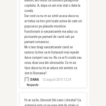
buletin, am reusit sa obtinem pasaportul
copilului. A, dupa ce am mai stat o data la
coada.
Dar cred ca nu m-as simti acasa daca nu
ar trebui sa trec prin toate astea de cate ori
poposesc pe plaiurile mioritice.
Functionarii si vanzatoarele ma aduc cu
picioarele pe pamant de cand calc pe
pamant romanesc.
Mi-s tare dragi vanzatoarele cand se
rastesc la tine sa te hotarasti mai repede
daca cumperi sau nu. Nu ca ar fi coada sau
ceva, doar asa din obisnuinta. Ce m-as
face daca nu mi-ar aduce ele aminte ca
sint in Romania?
DANA
12 august 2010 12:24
Răspunde
Fir-ar sa fie, Simona! Stii care-i chestia? Ca
sistemul asta ce ne pare atat de strain si