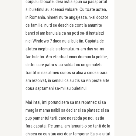
corpului blocate, desi astia spun ca pasaportul
si buletinul au aceeasi valoare. Cu toate astea,
in Romania, nimeni nu te angajeaza, n-ai doctor
de familie, nu ti se deschide cont la anumite
banci si am banuiala ca nu poti sa-ti instalezi
nici Windows 7 daca nu ai buletin. Capiata de
atatea ineptii ale sistemului, m-am dus sa-mi
fac buletin. Am efectuat cinci drumuri la politie,
dintre care patru s-au soldat cu un gemulete
trantit in nasul meu curios si abia a cincea oara
am rezolvat, in sensul ca au zis sa vin peste alte
doua saptamani sa-mi iau buletinul.
Mai intai, imi poruncisera sa ma repatriez si sa
merg la mama naibii sa declar si sa platesc si sa
pup pamantul tarii, care ne rabda pe noi, astia
fara capatai. Pe urma, am lamurit-o pe tanti de la
ghiseu ca eu stau aici doar temporar. Ea s-a uitat