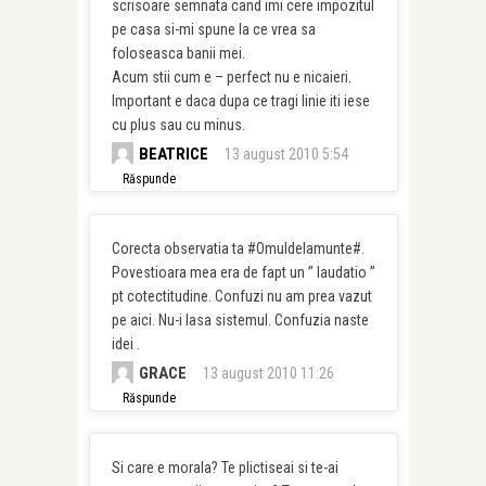
scrisoare semnata cand imi cere impozitul
pe casa si-mi spune la ce vrea sa
foloseasca banii mei.
Acum stii cum e – perfect nu e nicaieri.
Important e daca dupa ce tragi linie iti iese
cu plus sau cu minus.
BEATRICE
13 august 2010 5:54
Răspunde
Corecta observatia ta #Omuldelamunte#.
Povestioara mea era de fapt un ” laudatio ”
pt cotectitudine. Confuzi nu am prea vazut
pe aici. Nu-i lasa sistemul. Confuzia naste
idei .
GRACE
13 august 2010 11:26
Răspunde
Si care e morala? Te plictiseai si te-ai