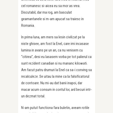
cel romanesc si-aicea eu sa mor as vrea.
Discutabil, dar ma rog, am basculat
geamantanele si m-am apucat sa traiesc in
Romania.
In prima luna, am mers sa lesin civilizat pe la
niste ghisee, am fost la Enel, care imi incasase
lumina in avans pe un an, ca nu venisem cu
“citirea”, desi eu lasasem vorba pe tot palierul ca
sunt rezident canadian si nu mananc kilowati.
Am facut patru drumuri la Enel ca sa-i conving sa
recalculeze. Se uitau la mine ca la falsificatorul
de contoare. Nu mi-au dat banii inapoi, dar
macar acum consum in contul lor, ard becuri intr-
un dezmat total.
N-am putut functiona fara buletin, aveam rotile