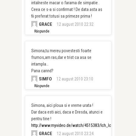
intalneste macar o farama de simpatie .
Ceea ce s-a si confirmat ! De data asta as
fii preferat totusi sa primeze prima !
GRACE
12 august 2010 22:32
Răspunde
Simona,tu mereu povestesti foarte
frumos,am ras,dar e trist ca asa se
intampla…
Pana cannd?
SIMFO
12 august 2010 23:10
Răspunde
Simona, aici ploua si e vreme urata !
Dar daca esti aici, daca e Dresda, atunci e
pentru tine !
http://www.myvideo.de/watch/4515383/Ich_Ich_So_soll_es
GRACE
12 august 2010 23:24