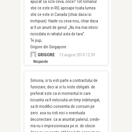
apucat sa scrii ceva, orice? Tot romanul
stie ce este in RO, aproape toata lumea
stie ce este in Canada (chiar daca isi
inchipuie). Haide cu ceva nou, chiar daca
ar fi un anunt de genul: „Nu ma mai intorc
niciodata in rahatul asta de tara”.
Te pup,
Grigore din Singapore
GRIGORE
13 august 2010 12:39
Răspunde
Simona, si tu esti parte a contractului de
furnizare, deci ai si tu niste obligatii. de
preferat este ca in momentul in care
locuinta va fi nelocuita un timp indelungat,
sa iti modifici conventia de consum pe
zero. asa nu risti nici o eventuala
deconectare. ca ai anuntat palierul, crede-
ma nu ii impresioneaza pe ei. de obicei