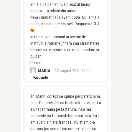
am zis ca pe net nu e precizat lucrul
acesta …. a ridicat din umeri.
Ne-a intrebat daca avem poze. Noi am zis
ca da, de cate are nevoie? Raspunsul: 3-4.
In concluzie, oricand ai nevoie de
institutille romane(in tara sau strainatate)
trebuie sa te inarmezi cu multa rabdare si
cu bani.
Pupici
MARIA
12 august 2010 14:09
Răspunde
Th. Mann, corect se spune peripateticiana,
cu e. Dar probabil ca tu stii asta si doar ti-a
alunecat mana pe tastatura. Insa ma
surprinde ca folosesti termenul asta. Eu l-
am auzit la niste francezi, nu stiam c-a
patruns (cu sensul din contextul de mai