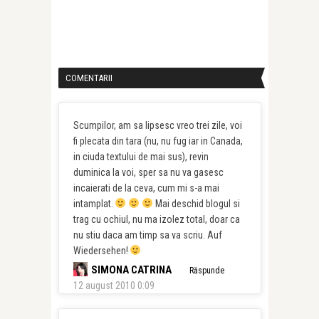
COMENTARII
Scumpilor, am sa lipsesc vreo trei zile, voi
fi plecata din tara (nu, nu fug iar in Canada,
in ciuda textului de mai sus), revin
duminica la voi, sper sa nu va gasesc
incaierati de la ceva, cum mi s-a mai
intamplat.
Mai deschid blogul si
trag cu ochiul, nu ma izolez total, doar ca
nu stiu daca am timp sa va scriu. Auf
Wiedersehen!
SIMONA CATRINA
Răspunde
12 august 2010 0:09