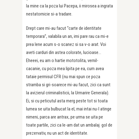
la mine ca la poza lui Pacepa, ii mirosea a ingrata
nestatornicie si-a tradare.
Drept care mi-au facut “carte de identitate
temporara”, valabila un an, imi pare rau ca mi-e
prea lene acum s-o scanez si sa v-o arat. Voi
aveti carduri din astea colorate, lucioase…
Eheeei, eu am o hartie mototolita, vernil-
cacanie, cu poza mea lipita pe ea, cum avea
tataie permisul CFR (nu mai spun ce poza
stramba si gri-soarece mi-au facut, zici ca sunt
la avizierul criminalisticii, la Urmarire Generala).
Ei, si cu peticutul asta merg peste tot si toata
lumea se uita bulbucat la el, mai intai nu-l atinge
nimeni, parca are antrax, pe urma se uita pe
toate partile, zici ca le-am dat un ambalaj gol de
prezervativ, nu un act de identitate.