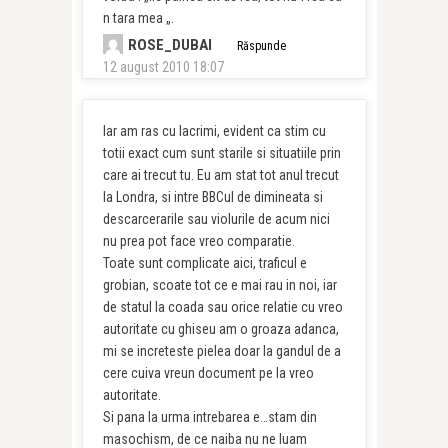
n tara mea „.
ROSE_DUBAI
Răspunde
12 august 2010 18:07
Iar am ras cu lacrimi, evident ca stim cu
totii exact cum sunt starile si situatiile prin
care ai trecut tu. Eu am stat tot anul trecut
la Londra, si intre BBCul de dimineata si
descarcerarile sau violurile de acum nici
nu prea pot face vreo comparatie.
Toate sunt complicate aici, traficul e
grobian, scoate tot ce e mai rau in noi, iar
de statul la coada sau orice relatie cu vreo
autoritate cu ghiseu am o groaza adanca,
mi se increteste pielea doar la gandul de a
cere cuiva vreun document pe la vreo
autoritate.
Si pana la urma intrebarea e…stam din
masochism, de ce naiba nu ne luam