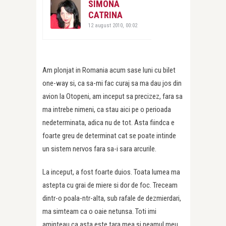
SIMONA
CATRINA
12 august 2010, 00:02
Am plonjat in Romania acum sase luni cu bilet
one-way si, ca sa-mi fac curaj sa ma dau jos din
avion la Otopeni, am inceput sa precizez, fara sa
ma intrebe nimeni, ca stau aici pe o perioada
nedeterminata, adica nu de tot. Asta fiindca e
foarte greu de determinat cat se poate intinde
un sistem nervos fara sa-i sara arcurile.
La inceput, a fost foarte duios. Toata lumea ma
astepta cu grai de miere si dor de foc. Treceam
dintr-o poala-ntr-alta, sub rafale de dezmierdari,
ma simteam ca o oaie netunsa. Toti imi
aminteau ca asta este tara mea si neamul meu