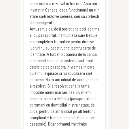
directorul s-a rezolvat in trei ore. Asta am
invatat in Canada, daca functionarul nu e in
stare sa-ti rezolve cererea, ceri sa vorbesti
cu managerul.
Amuzant e ca, desi teoretic te poti legitima
si cu pasaportul, institutiile la care trebuie
sa completezi formulare pentru diverse
lucruri nu au decat rubrici pentru carte de
identitate. A turbat o doamna de la banca
incercand sa bage in sistemul automat
datele de pe pasaport, in vremea in care
buletinul expirase si nu apucasem sa-l
innoiesc. Nu m-am ridicat de-acolo pana n-
a rezolvat. Si a rezolvat pana la urma!
Impozite nu-mi mai cer, desi nu m-am
declarat plecata definitiv (pasaportul nu e
pt romani cu domiciliul in strainatate, de
pilda, pentru ca am fi intrat pe alt teritoriu
complicat – transcrierea certificatului de
casatorie). Doar primarul imi trimite