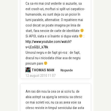
Ca sa-mi mai crut vederile si auzurile, sa
evit crash-uri, mofturi si split-uri carpatico-
humanoide, eu sunt deja cu un picior în
lumi paralele, alternative. O repatriere mai
cool decat se poate imagina pe linia de
start, fara nevoie de carte de identitate
Si APOI, viata e si înainte si dupa viata
:
http://www.youtube.com/watch?
v=LEoGQU_k78k
Umorul negru e de fapt gri-roz : de fapt,
dracul nu-i niciodata chiar asa de negru
precum pare
THOMAS MAN
Răspunde
12 august 2010 11:07
Am ras din nou la cea ce ai scris tu. de
abia astept sa ajung la serviciu sa citesc
ce mai scrieti voi, nu ca as avea voie sa
citesc reviste in timpul serviciului dar asta