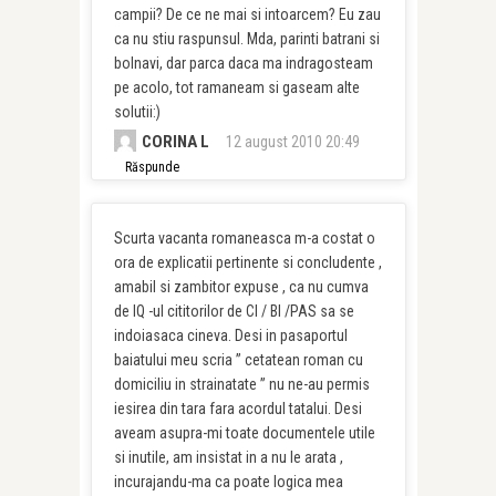
campii? De ce ne mai si intoarcem? Eu zau
ca nu stiu raspunsul. Mda, parinti batrani si
bolnavi, dar parca daca ma indragosteam
pe acolo, tot ramaneam si gaseam alte
solutii:)
CORINA L
12 august 2010 20:49
Răspunde
Scurta vacanta romaneasca m-a costat o
ora de explicatii pertinente si concludente ,
amabil si zambitor expuse , ca nu cumva
de IQ -ul cititorilor de CI / BI /PAS sa se
indoiasaca cineva. Desi in pasaportul
baiatului meu scria ” cetatean roman cu
domiciliu in strainatate ” nu ne-au permis
iesirea din tara fara acordul tatalui. Desi
aveam asupra-mi toate documentele utile
si inutile, am insistat in a nu le arata ,
incurajandu-ma ca poate logica mea