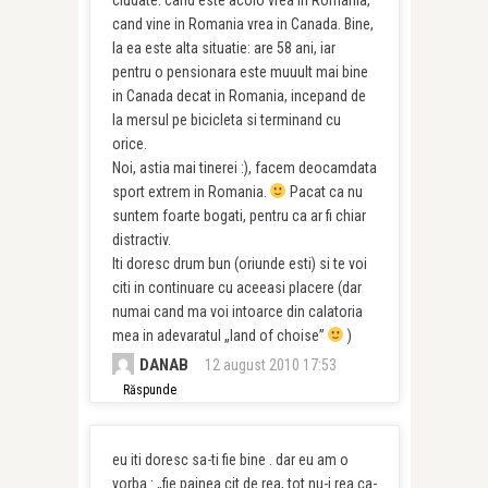
ciudate: cand este acolo vrea in Romania,
cand vine in Romania vrea in Canada. Bine,
la ea este alta situatie: are 58 ani, iar
pentru o pensionara este muuult mai bine
in Canada decat in Romania, incepand de
la mersul pe bicicleta si terminand cu
orice.
Noi, astia mai tinerei :), facem deocamdata
sport extrem in Romania.
Pacat ca nu
suntem foarte bogati, pentru ca ar fi chiar
distractiv.
Iti doresc drum bun (oriunde esti) si te voi
citi in continuare cu aceeasi placere (dar
numai cand ma voi intoarce din calatoria
mea in adevaratul „land of choise”
)
DANAB
12 august 2010 17:53
Răspunde
eu iti doresc sa-ti fie bine . dar eu am o
vorba : „fie painea cit de rea, tot nu-i rea ca-