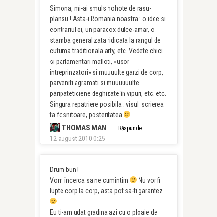
Simona, mi-ai smuls hohote de rasu-
plansu ! Asta-i Romania noastra : o idee si
contrariul ei, un paradox dulce-amar, o
stamba generalizata ridicata la rangul de
cutuma traditionala arty, etc. Vedete chici
si parlamentari mafioti, «usor
întreprinzatori» si muuuulte garzi de corp,
parveniti agramati si muuuuuulte
paripateticiene deghizate în vipuri, etc. etc.
Singura repatriere posibila : visul, scrierea
ta fosnitoare, posteritatea
THOMAS MAN
Răspunde
12 august 2010 0:25
Drum bun !
Vom încerca sa ne cumintim
Nu vor fi
lupte corp la corp, asta pot sa-ti garantez
Eu ti-am udat gradina azi cu o ploaie de