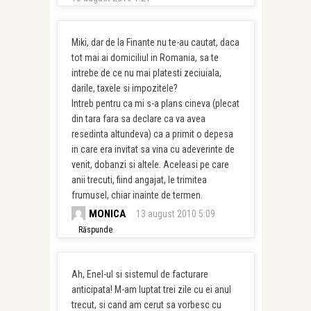
Miki, dar de la Finante nu te-au cautat, daca
tot mai ai domiciliul in Romania, sa te
intrebe de ce nu mai platesti zeciuiala,
darile, taxele si impozitele?
Intreb pentru ca mi s-a plans cineva (plecat
din tara fara sa declare ca va avea
resedinta altundeva) ca a primit o depesa
in care era invitat sa vina cu adeverinte de
venit, dobanzi si altele. Aceleasi pe care
anii trecuti, fiind angajat, le trimitea
frumusel, chiar inainte de termen.
MONICA
13 august 2010 5:09
Răspunde
Ah, Enel-ul si sistemul de facturare
anticipata! M-am luptat trei zile cu ei anul
trecut, si cand am cerut sa vorbesc cu