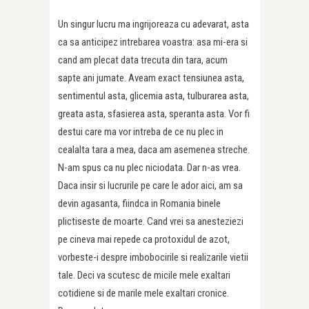
Un singur lucru ma ingrijoreaza cu adevarat, asta
ca sa anticipez intrebarea voastra: asa mi-era si
cand am plecat data trecuta din tara, acum
sapte ani jumate. Aveam exact tensiunea asta,
sentimentul asta, glicemia asta, tulburarea asta,
greata asta, sfasierea asta, speranta asta. Vor fi
destui care ma vor intreba de ce nu plec in
cealalta tara a mea, daca am asemenea streche.
N-am spus ca nu plec niciodata. Dar n-as vrea.
Daca insir si lucrurile pe care le ador aici, am sa
devin agasanta, fiindca in Romania binele
plictiseste de moarte. Cand vrei sa anesteziezi
pe cineva mai repede ca protoxidul de azot,
vorbeste-i despre imbobocirile si realizarile vietii
tale. Deci va scutesc de micile mele exaltari
cotidiene si de marile mele exaltari cronice.