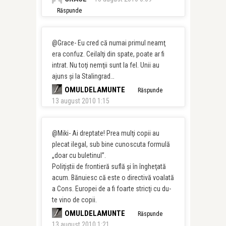
Răspunde
@Grace- Eu cred că numai primul neamţ
era confuz. Ceilalţi din spate, poate ar fi
intrat. Nu toţi nemţii sunt la fel. Unii au
ajuns şi la Stalingrad…
OMULDELAMUNTE
Răspunde
13 august 2010 1:15
@Miki- Ai dreptate! Prea mulţi copii au
plecat ilegal, sub bine cunoscuta formulă
„doar cu buletinul”.
Poliţiştii de frontieră suflă şi în îngheţată
acum. Bănuiesc că este o directivă voalată
a Cons. Europei de a fi foarte stricţi cu du-
te vino de copii.
OMULDELAMUNTE
Răspunde
13 august 2010 1:21