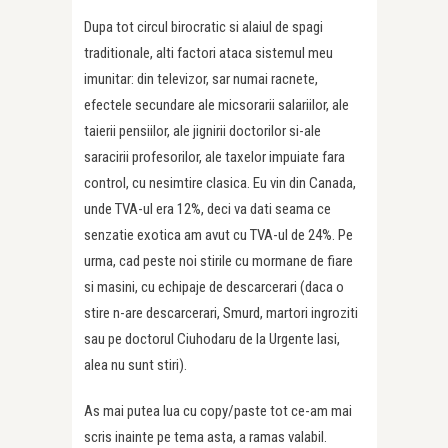
Dupa tot circul birocratic si alaiul de spagi
traditionale, alti factori ataca sistemul meu
imunitar: din televizor, sar numai racnete,
efectele secundare ale micsorarii salariilor, ale
taierii pensiilor, ale jignirii doctorilor si-ale
saracirii profesorilor, ale taxelor impuiate fara
control, cu nesimtire clasica. Eu vin din Canada,
unde TVA-ul era 12%, deci va dati seama ce
senzatie exotica am avut cu TVA-ul de 24%. Pe
urma, cad peste noi stirile cu mormane de fiare
si masini, cu echipaje de descarcerari (daca o
stire n-are descarcerari, Smurd, martori ingroziti
sau pe doctorul Ciuhodaru de la Urgente Iasi,
alea nu sunt stiri).
As mai putea lua cu copy/paste tot ce-am mai
scris inainte pe tema asta, a ramas valabil.