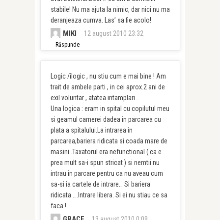
stabile! Nu ma ajuta la nimic, dar nici nu ma
deranjeaza cumva. Las’ sa fie acolo!
MIKI
12 august 2010 23:32
Răspunde
Logic /ilogic , nu stiu cum e mai bine ! Am
trait de ambele parti , in cei aprox.2 ani de
exil voluntar , atatea intamplari .
Una logica : eram in spital cu copilutul meu
si geamul camerei dadea in parcarea cu
plata a spitalului.La intrarea in
parcarea,bariera ridicata si coada mare de
masini .Taxatorul era nefunctional ( ca e
prea mult sa-i spun stricat ) si nemtii nu
intrau in parcare pentru ca nu aveau cum
sa-si ia cartele de intrare… Si bariera
ridicata ….Intrare libera. Si ei nu stiau ce sa
faca !
GRACE
13 august 2010 0:09