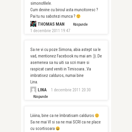
simonofilele.
Cum devine cu biroul asta muncitoresc ?
Pai tu nu sabotezi munca ?
THOMAS MAN
Răspunde
1 decembrie 2011 19:47
Sa ne vi cu poze Simona, abia astept sa le
vad, mentionez Facebook nu mai am :))..De
asemenea sa nu uiti sa scri mare si
raspicat cand veniti in Timisoara…Va
imbratisez calduros, numai bine
Lina.
LINA
1 decembrie 2011 20:30
Răspunde
Liiiina, bine ca ne îmbratisam calduros
Sa ne mai VI si sa ne mai SCRI ca ne place
cu scortisoara