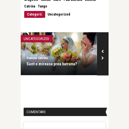
·
Catrina
Tango
Categorii:
Uncategorized
UNCATEGORIZED
Simona Catrina
a prea batrana?
Iuhuuu, doar jumatate din noi suntem
prosti!
COMENTARII