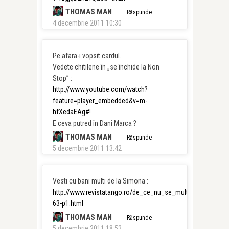
THOMAS MAN
Răspunde
4 decembrie 2011 10:30
Pe afara-i vopsit cardul.
Vedete chitilene în „se închide la Non
Stop” :
http://www.youtube.com/watch?
feature=player_embedded&v=m-
hfXedaEAg#
!
E ceva putred în Dani Marca ?
THOMAS MAN
Răspunde
5 decembrie 2011 13:42
Vesti cu bani multi de la Simona :
http://www.revistatango.ro/de_ce_nu_se_multumesc_cu_ba
63-p1.html
THOMAS MAN
Răspunde
5 decembrie 2011 18:52