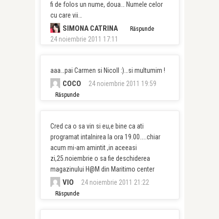
fi de folos un nume, doua… Numele celor
cu care vii…
SIMONA CATRINA
Răspunde
24 noiembrie 2011 17:11
aaa…pai Carmen si Nicoll :)…si multumim !
COCO
24 noiembrie 2011 19:59
Răspunde
Cred ca o sa vin si eu,e bine ca ati
programat intalnirea la ora 19.00…..chiar
acum mi-am amintit ,in aceeasi
zi,25.noiembrie o sa fie deschiderea
magazinului H@M din Maritimo center
VIO
24 noiembrie 2011 21:22
Răspunde