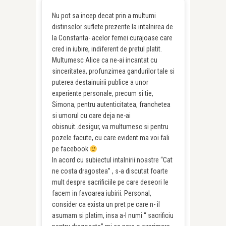
Nu pot sa incep decat prin a multumi
distinselor suflete prezente la intalnirea de
la Constanta- acelor femei curajoase care
cred in iubire, indiferent de pretul platit.
Multumesc Alice ca ne-ai incantat cu
sinceritatea, profunzimea gandurilor tale si
puterea destainuirii publice a unor
experiente personale, precum si tie,
Simona, pentru autenticitatea, franchetea
si umorul cu care deja ne-ai
obisnuit..desigur, va multumesc si pentru
pozele facute, cu care evident ma voi fali
pe facebook
In acord cu subiectul intalnirii noastre “Cat
ne costa dragostea” , s-a discutat foarte
mult despre sacrificiile pe care deseori le
facem in favoarea iubirii. Personal,
consider ca exista un pret pe care n- il
asumam si platim, insa a-l numi “ sacrificiu