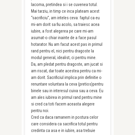
lacoma, pretindea si i se cuvenea totul.
Mai tarziu, in timp ce inca plateam acest
“sacrificiu”, am inteles ceva: faptul ca eu
mi-am dorit sa fiu acolo, sa traiesc acea
iubire, a fost alegerea pe care mi-am
asumat-o chiar inainte de a face pasul
hotarator. Nu am facut acest pas in primul
rand pentru el, nici pentru dragoste la
modul general, idealist, ci pentru mine.
Da, am pledat pentru dragoste, am jucat si
am riscat, dar toate acestea pentru ca mi-
am dorit. Sacrificiul implica prin definitie o
renuntare voluntara la ceva (pretios)pentru
binele sau in interesul cuiva sau a ceva. Eu
am ales iubirea in primul rand pentru mine
si cred ca toti facem aceasta alegere
pentru noi.
Cred ca daca ramanem in postura celor
care considera ca sacrifica totul pentru
credinta ca asa e in iubire, asa trebuie