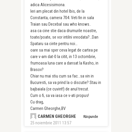
adica Alicesisimona.
Ieri am plecat din hotel Ibis, de la
Constanta, camera 704. Veti fin in sala
Traian sau Decebal sau who knows..
asa ca cine stie daca drumurile noastre,
toate/poate, se vor intilni vreodata?…Dan
Spataru sa cinte pentru noi…
oare sa mai sper ceva legat de cartea pe
care v-am dat-0 la citit, in 13 octombrie,
frumoasa luna care a dansat la Kasho, in
Brasov?
Chiar nu mai stiu cum sa fac…sa vin in
Bucuresti, sa va prind la o discutie? Stau in
bajbaiala (ce cuvint!) de anul trecut.
Cum o fi, sa va iasa ce v-ati propus!
Cu drag,
Carmen Gheorghe,BV
CARMEN GHEORGHE
Răspunde
25 noiembrie 2011 13:57