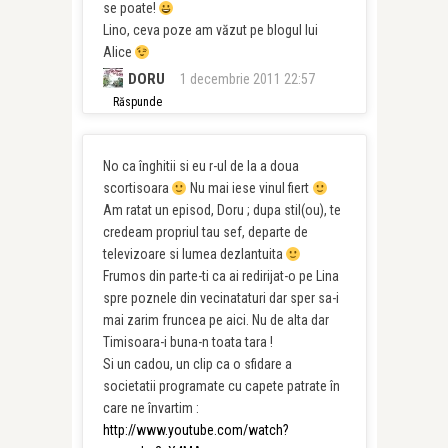
se poate!
Lino, ceva poze am văzut pe blogul lui
Alice
DORU
1 decembrie 2011 22:57
Răspunde
No ca înghitii si eu r-ul de la a doua
scortisoara
Nu mai iese vinul fiert
Am ratat un episod, Doru ; dupa stil(ou), te
credeam propriul tau sef, departe de
televizoare si lumea dezlantuita
Frumos din parte-ti ca ai redirijat-o pe Lina
spre poznele din vecinataturi dar sper sa-i
mai zarim fruncea pe aici. Nu de alta dar
Timisoara-i buna-n toata tara !
Si un cadou, un clip ca o sfidare a
societatii programate cu capete patrate în
care ne învartim :
http://www.youtube.com/watch?