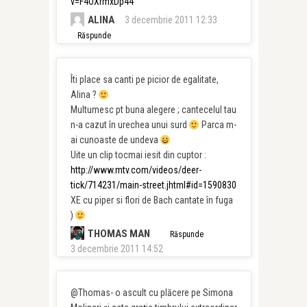
v=F4OXrmxDp44
ALINA
3 decembrie 2011 12:33
Răspunde
Îti place sa canti pe picior de egalitate,
Alina ?
Multumesc pt buna alegere ; cantecelul tau
n-a cazut în urechea unui surd
Parca m-
ai cunoaste de undeva
Uite un clip tocmai iesit din cuptor :
http://www.mtv.com/videos/deer-
tick/714231/main-street.jhtml#id=1590830
XE cu piper si flori de Bach cantate în fuga
)
THOMAS MAN
Răspunde
3 decembrie 2011 14:52
@Thomas- o ascult cu plăcere pe Simona