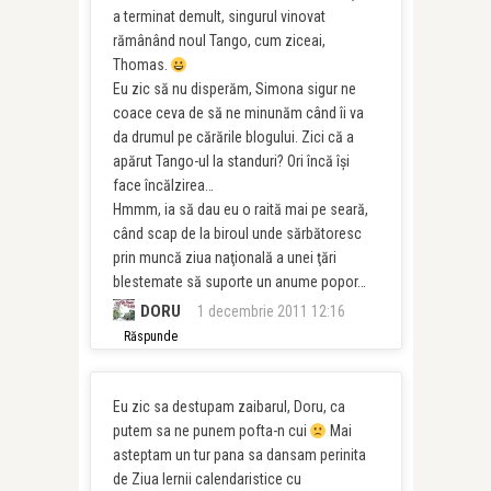
a terminat demult, singurul vinovat
rămânând noul Tango, cum ziceai,
Thomas.
Eu zic să nu disperăm, Simona sigur ne
coace ceva de să ne minunăm când îi va
da drumul pe cărările blogului. Zici că a
apărut Tango-ul la standuri? Ori încă îşi
face încălzirea…
Hmmm, ia să dau eu o raită mai pe seară,
când scap de la biroul unde sărbătoresc
prin muncă ziua naţională a unei ţări
blestemate să suporte un anume popor…
DORU
1 decembrie 2011 12:16
Răspunde
Eu zic sa destupam zaibarul, Doru, ca
putem sa ne punem pofta-n cui
Mai
asteptam un tur pana sa dansam perinita
de Ziua Iernii calendaristice cu