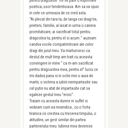
pentru dragoaste” mi se pare o exprimare
poetica, usor tendentioasa. Am sa va spun
in cele ce urmeaza de ce cred asta.
“Ai plecat din tara ta, de langa cei dragi tie,
prieteni, familie, ai lasat in urma o cariera
promitatoare, ai sacrificat totul pentru
dragostea ta, pentru el si acum..” auzeam
candva vocile compatimitoare ale celor
dragi din jurul meu. Va marturisesc ca
destul de mult timp am trait cu aceasta
convingere in mine “ ca m-am sacrificat
pentru dragoastea mea, pentru el” lucru ce
imi dadea pana si in ochii mei o aura de
martir, o victima a iubirii neimpartasite sau
cel putin nu atat de impartasite cat sa
egaleze gestul meu ”eroic”.
Traiam cu aceasta durere in suflet si
vedeam cum ea revendica , cu o forta
tiranica ce crestea cu trecerea timpului, o
atitudine, un gest similar din partea
partenerului meu. Iubirea mea devenise