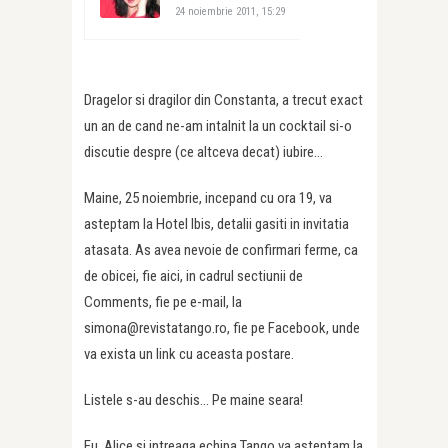
24 noiembrie 2011, 15:29
Dragelor si dragilor din Constanta, a trecut exact
un an de cand ne-am intalnit la un cocktail si-o
discutie despre (ce altceva decat) iubire…
Maine, 25 noiembrie, incepand cu ora 19, va
asteptam la Hotel Ibis, detalii gasiti in invitatia
atasata. As avea nevoie de confirmari ferme, ca
de obicei, fie aici, in cadrul sectiunii de
Comments, fie pe e-mail, la
simona@revistatango.ro, fie pe Facebook, unde
va exista un link cu aceasta postare.
Listele s-au deschis… Pe maine seara!
Eu, Alice si intreaga echipa Tango va asteptam la