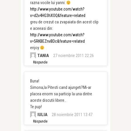
razna vocile lui yanni:
http://www.youtube.com/watch?
v=d2v4HG3hXOQ&feature=related
greu de crezut ca zvapaiata din acest clip
e aceeasi din:
http://www.youtube.com/watch?
v=5RKBEZnvBDc&feature=related
enjoy
TANIA
27 noiembrie 2011 22:26
Răspunde
Buna!
Simona,la Pitesti cand ajungeti?Mi-ar
placea enorm sa particip la una dintre
aceste discutii libere..
Te pup!
IULIA
28 noiembrie 2011 13:47
Răspunde