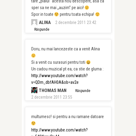
tare „plaiul” acesta nou descoperit, asa ca
sper sa ne mai „auzim” pe aici!
Spor in toate
pentru toata echipa!
ALINA
2 decembrie 2011 23:42
Răspunde
Doru, nu mai lancezeste ca a venit Alina
Si a venit cu surasuri pentru toti
Un cadou muzical pt ea, ca stie de gluma :
http://www.youtube.com/watch?
v=QDm_dbfAH0A&ob=av2e
THOMAS MAN
Răspunde
2 decembrie 2011 23:55
multumesc! si pentru a nu ramane datoare
http://www.youtube.com/watch?