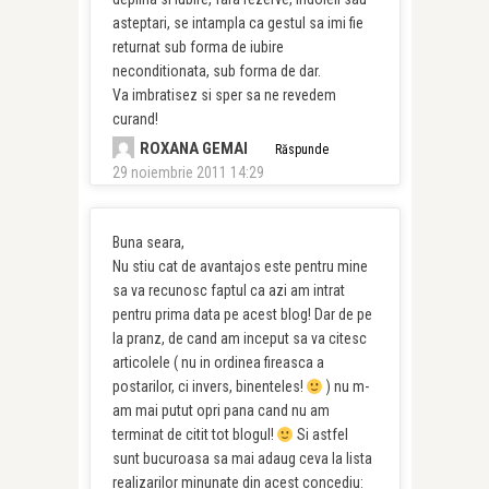
asteptari, se intampla ca gestul sa imi fie
returnat sub forma de iubire
neconditionata, sub forma de dar.
Va imbratisez si sper sa ne revedem
curand!
ROXANA GEMAI
Răspunde
29 noiembrie 2011 14:29
Buna seara,
Nu stiu cat de avantajos este pentru mine
sa va recunosc faptul ca azi am intrat
pentru prima data pe acest blog! Dar de pe
la pranz, de cand am inceput sa va citesc
articolele ( nu in ordinea fireasca a
postarilor, ci invers, binenteles!
) nu m-
am mai putut opri pana cand nu am
terminat de citit tot blogul!
Si astfel
sunt bucuroasa sa mai adaug ceva la lista
realizarilor minunate din acest concediu: