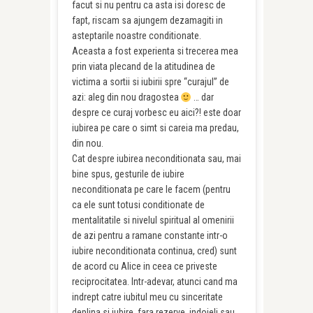
facut si nu pentru ca asta isi doresc de
fapt, riscam sa ajungem dezamagiti in
asteptarile noastre conditionate.
Aceasta a fost experienta si trecerea mea
prin viata plecand de la atitudinea de
victima a sortii si iubirii spre “curajul” de
azi: aleg din nou dragostea
… dar
despre ce curaj vorbesc eu aici?! este doar
iubirea pe care o simt si careia ma predau,
din nou.
Cat despre iubirea neconditionata sau, mai
bine spus, gesturile de iubire
neconditionata pe care le facem (pentru
ca ele sunt totusi conditionate de
mentalitatile si nivelul spiritual al omenirii
de azi pentru a ramane constante intr-o
iubire neconditionata continua, cred) sunt
de acord cu Alice in ceea ce priveste
reciprocitatea. Intr-adevar, atunci cand ma
indrept catre iubitul meu cu sinceritate
deplina si iubire, fara rezerve, indoieli sau