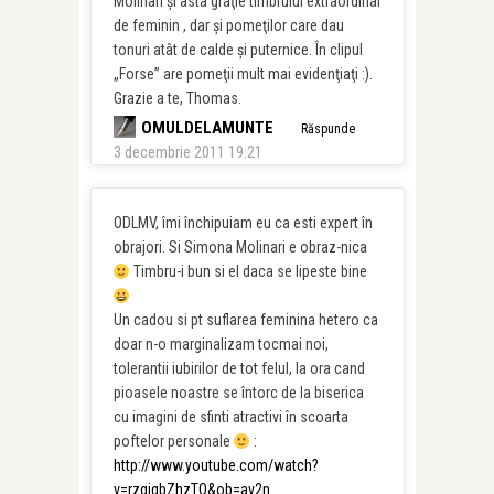
Molinari şi asta graţie timbrului extraordinar
de feminin , dar şi pomeţilor care dau
tonuri atât de calde şi puternice. În clipul
„Forse” are pomeţii mult mai evidenţiaţi :).
Grazie a te, Thomas.
OMULDELAMUNTE
Răspunde
3 decembrie 2011 19:21
ODLMV, îmi închipuiam eu ca esti expert în
obrajori. Si Simona Molinari e obraz-nica
Timbru-i bun si el daca se lipeste bine
Un cadou si pt suflarea feminina hetero ca
doar n-o marginalizam tocmai noi,
tolerantii iubirilor de tot felul, la ora cand
pioasele noastre se întorc de la biserica
cu imagini de sfinti atractivi în scoarta
poftelor personale
:
http://www.youtube.com/watch?
v=rzgjqbZhzTQ&ob=av2n