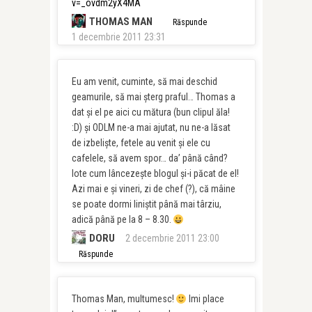
v=_ovdm2yX4MA
THOMAS MAN
Răspunde
1 decembrie 2011 23:31
Eu am venit, cuminte, să mai deschid
geamurile, să mai şterg praful… Thomas a
dat şi el pe aici cu mătura (bun clipul ăla!
:D) şi ODLM ne-a mai ajutat, nu ne-a lăsat
de izbelişte, fetele au venit şi ele cu
cafelele, să avem spor… da’ până când?
Iote cum lâncezeşte blogul şi-i păcat de el!
Azi mai e şi vineri, zi de chef (?), că mâine
se poate dormi liniştit până mai târziu,
adică până pe la 8 – 8.30.
DORU
2 decembrie 2011 23:00
Răspunde
Thomas Man, multumesc!
Imi place