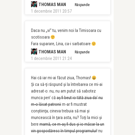
THOMAS MAN
Răspunde
1 decembrie 2011 20:57
Daca nu „vi” tu, venim noi la Timisoara cu
scotisoara
Fara suparare, Lina, ca-i sarbatoare
THOMAS MAN
Răspunde
1 decembrie 2011 21:24
Hai că iar mi-ai făcut ziua, Thomas!
Şi ca să-ţi răspund şi la întrebarea ce mi-ai
adresat-o: nu, nu am putut să sabotez
munca pen’ că
aş fi beut io tătă ziua da’ nu
m-o lăsat patronii
m-ar fi mustrat
conştiinţa; cineva trebuia să mai şi
muncească în ţara asta, nu? Toţi la mici şi
bere
mamă, ce m-aş fi dus şi io măcar la un
vin gospodăresc în timpul programului!
nu