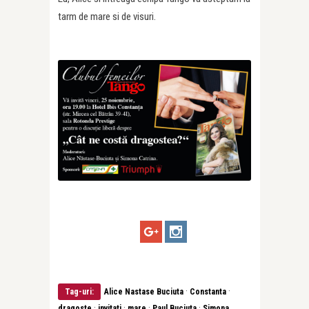
tarm de mare si de visuri.
·
·
Tag-uri:
Alice Nastase Buciuta
Constanta
·
·
·
·
dragoste
invitati
mare
Paul Buciuta
Simona