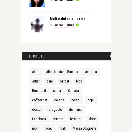
Mult e dulce si luxata
de
Simona Catrina
ETICHETE
Alice
Alice Nastase Buciuta
America
artist
bani
barbat
blog
Bucuresti
cafea
Canada
coffeechat
colega
colegi
copii
doctor
dragoste
duminica
Facebook
femeie
fericire
iubire
iubit
liceu
mall
Marea Dragoste