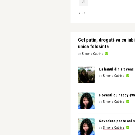
31
« IUN.
Cel putin, drogati-va cu iubi
unica folosinta
de
Simona Catrina
La hanul din alt veac
de
Simona Catrina
Povesti cu happy-(w
de
Simona Catrina
Revedere peste ani s
de
Simona Catrina