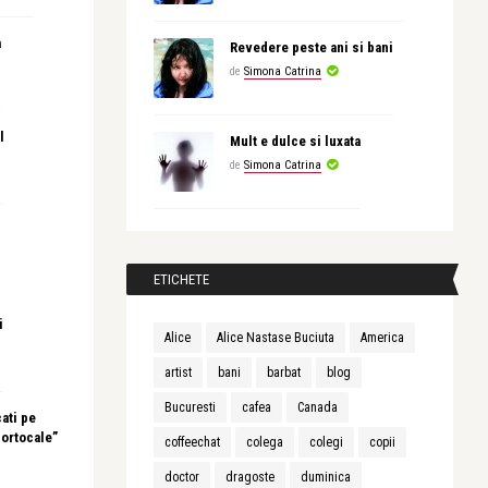
a
Revedere peste ani si bani
de
Simona Catrina
l
Mult e dulce si luxata
de
Simona Catrina
ETICHETE
i
Alice
Alice Nastase Buciuta
America
artist
bani
barbat
blog
Bucuresti
cafea
Canada
ati pe
portocale”
coffeechat
colega
colegi
copii
doctor
dragoste
duminica