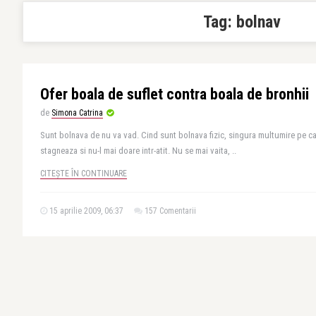
Tag:
bolnav
Ofer boala de suflet contra boala de bronhii
de
Simona Catrina
Sunt bolnava de nu va vad. Cind sunt bolnava fizic, singura multumire pe ca
stagneaza si nu-l mai doare intr-atit. Nu se mai vaita, ..
CITEȘTE ÎN CONTINUARE
15 aprilie 2009, 06:37
157 Comentarii