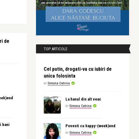
ri de
TOP ARTICOLE
Cel putin, drogati-va cu iubiri de
unica folosinta
de
Simona Catrina
eek)end
La hanul din alt veac
de
Simona Catrina
i bani
Povesti cu happy-(week)end
de
Simona Catrina