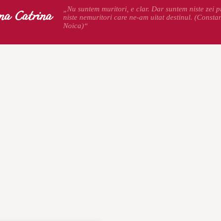
na Catrina
„Nu suntem muritori, e clar. Dar suntem niste zei pr
niste nemuritori care ne-am uitat destinul. (Consta
Noica)“