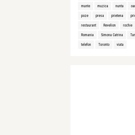
munte
muzica
nunta
oa
poze
presa
prietena
pri
restaurant
Revelion
rochie
Romania
Simona Catrina
Ta
telefon
Toronto
viata