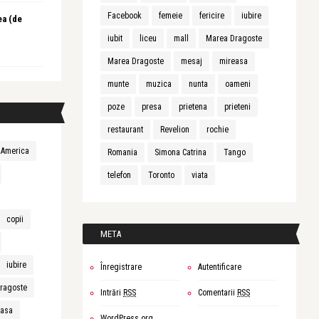
Facebook
femeie
fericire
iubire
ea (de
iubit
liceu
mall
Marea Dragoste
Marea Dragoste
mesaj
mireasa
munte
muzica
nunta
oameni
poze
presa
prietena
prieteni
restaurant
Revelion
rochie
America
Romania
Simona Catrina
Tango
telefon
Toronto
viata
copii
META
iubire
Înregistrare
Autentificare
ragoste
Intrări
RSS
Comentarii
RSS
easa
WordPress.org