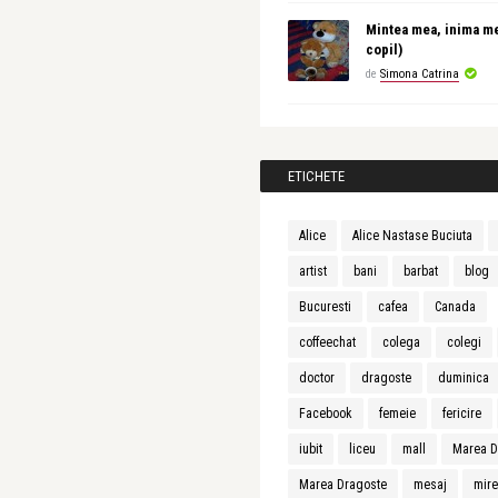
Mintea mea, inima m
copil)
de
Simona Catrina
ETICHETE
Alice
Alice Nastase Buciuta
artist
bani
barbat
blog
Bucuresti
cafea
Canada
coffeechat
colega
colegi
doctor
dragoste
duminica
Facebook
femeie
fericire
iubit
liceu
mall
Marea D
Marea Dragoste
mesaj
mir