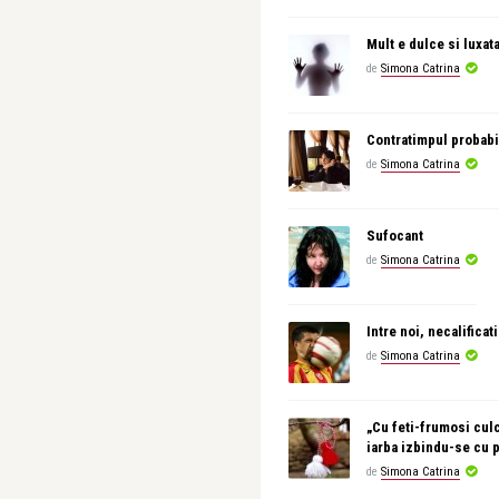
Mult e dulce si luxat
de
Simona Catrina
Contratimpul probabi
de
Simona Catrina
Sufocant
de
Simona Catrina
Intre noi, necalificati
de
Simona Catrina
„Cu feti-frumosi culc
iarba izbindu-se cu 
de
Simona Catrina