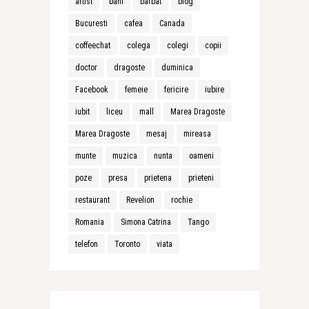
artist
bani
barbat
blog
Bucuresti
cafea
Canada
coffeechat
colega
colegi
copii
doctor
dragoste
duminica
Facebook
femeie
fericire
iubire
iubit
liceu
mall
Marea Dragoste
Marea Dragoste
mesaj
mireasa
munte
muzica
nunta
oameni
poze
presa
prietena
prieteni
restaurant
Revelion
rochie
Romania
Simona Catrina
Tango
telefon
Toronto
viata