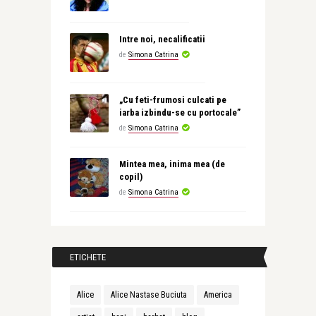
Intre noi, necalificatii
de
Simona Catrina
„Cu feti-frumosi culcati pe
iarba izbindu-se cu portocale”
de
Simona Catrina
Mintea mea, inima mea (de
copil)
de
Simona Catrina
ETICHETE
Alice
Alice Nastase Buciuta
America