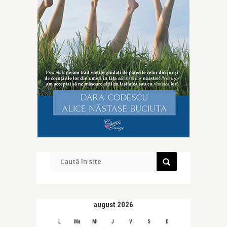
august 2026
L
Ma
Mi
J
V
S
D