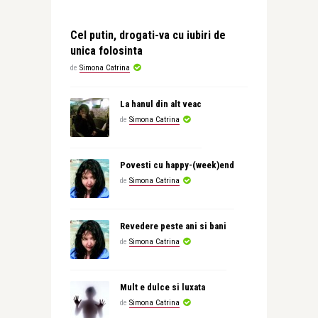
Cel putin, drogati-va cu iubiri de
unica folosinta
de
Simona Catrina
La hanul din alt veac
de
Simona Catrina
Povesti cu happy-(week)end
de
Simona Catrina
Revedere peste ani si bani
de
Simona Catrina
Mult e dulce si luxata
de
Simona Catrina