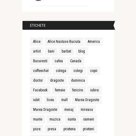
ETICHETE
Alice
Alice Nastase Buciuta
America
artist
bani
barbat
blog
Bucuresti
cafea
Canada
coffeechat
colega
colegi
copii
doctor
dragoste
duminica
Facebook
femeie
fericire
iubire
iubit
liceu
mall
Marea Dragoste
Marea Dragoste
mesaj
mireasa
munte
muzica
nunta
oameni
poze
presa
prietena
prieteni