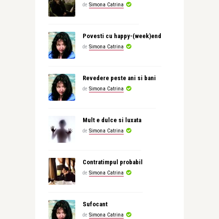
de
Simona Catrina
Povesti cu happy-(week)end
de
Simona Catrina
Revedere peste ani si bani
de
Simona Catrina
Mult e dulce si luxata
de
Simona Catrina
Contratimpul probabil
de
Simona Catrina
Sufocant
de
Simona Catrina