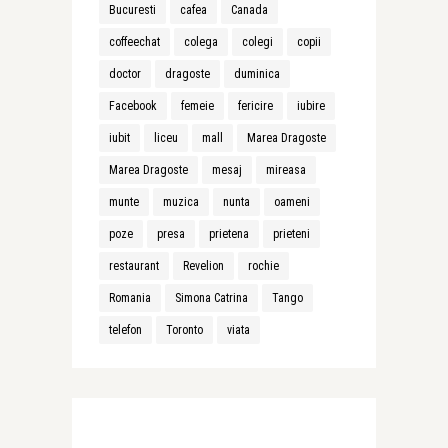
Bucuresti
cafea
Canada
coffeechat
colega
colegi
copii
doctor
dragoste
duminica
Facebook
femeie
fericire
iubire
iubit
liceu
mall
Marea Dragoste
Marea Dragoste
mesaj
mireasa
munte
muzica
nunta
oameni
poze
presa
prietena
prieteni
restaurant
Revelion
rochie
Romania
Simona Catrina
Tango
telefon
Toronto
viata