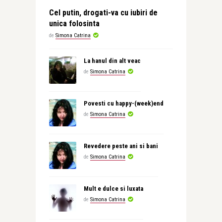
Cel putin, drogati-va cu iubiri de
unica folosinta
de
Simona Catrina
La hanul din alt veac
de
Simona Catrina
Povesti cu happy-(week)end
de
Simona Catrina
Revedere peste ani si bani
de
Simona Catrina
Mult e dulce si luxata
de
Simona Catrina