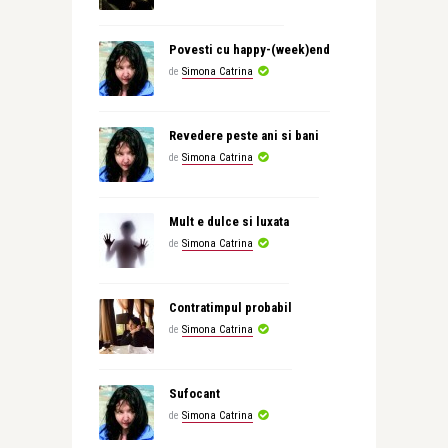
Povesti cu happy-(week)end
de
Simona Catrina
Revedere peste ani si bani
de
Simona Catrina
Mult e dulce si luxata
de
Simona Catrina
Contratimpul probabil
de
Simona Catrina
Sufocant
de
Simona Catrina