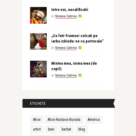
Intre noi, necalificatii
de
Simona Catrina
„Cu feti-frumosi culcati pe
iarba izbindu-se cu portocale”
de
Simona Catrina
Mintea mea, inima mea (de
copil)
de
Simona Catrina
ETICHETE
Alice
Alice Nastase Buciuta
America
artist
bani
barbat
blog