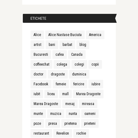
ETICHETE
Alice
Alice Nastase Buciuta
America
artist
bani
barbat
blog
Bucuresti
cafea
Canada
coffeechat
colega
colegi
copii
doctor
dragoste
duminica
Facebook
femeie
fericire
iubire
iubit
liceu
mall
Marea Dragoste
Marea Dragoste
mesaj
mireasa
munte
muzica
nunta
oameni
poze
presa
prietena
prieteni
restaurant
Revelion
rochie