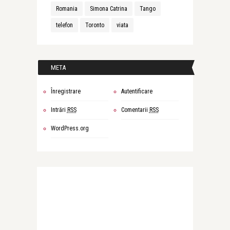
Romania
Simona Catrina
Tango
telefon
Toronto
viata
META
Înregistrare
Autentificare
Intrări
RSS
Comentarii
RSS
WordPress.org