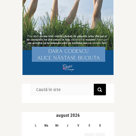
august 2026
L
Ma
Mi
J
V
S
D