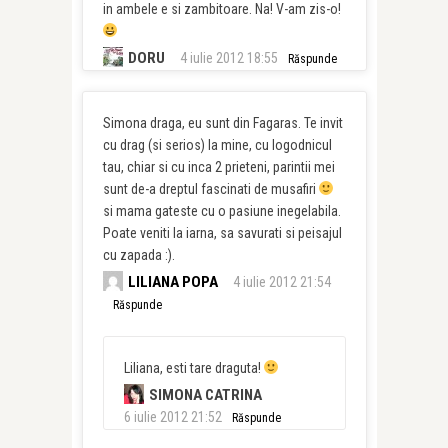
in ambele e si zambitoare. Na! V-am zis-o!
DORU
4 iulie 2012 18:55
Răspunde
Simona draga, eu sunt din Fagaras. Te invit
cu drag (si serios) la mine, cu logodnicul
tau, chiar si cu inca 2 prieteni, parintii mei
sunt de-a dreptul fascinati de musafiri
si mama gateste cu o pasiune inegelabila.
Poate veniti la iarna, sa savurati si peisajul
cu zapada :).
LILIANA POPA
4 iulie 2012 21:54
Răspunde
Liliana, esti tare draguta!
SIMONA CATRINA
6 iulie 2012 21:52
Răspunde