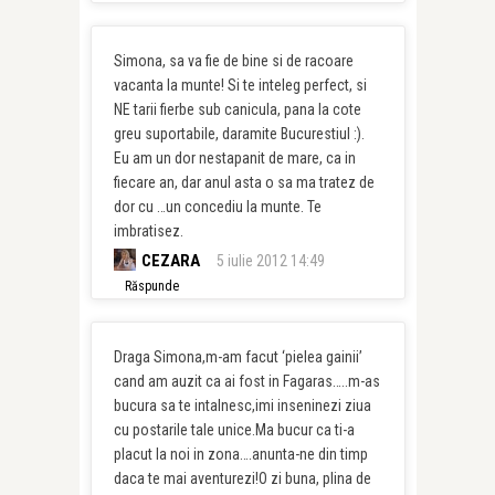
Simona, sa va fie de bine si de racoare
vacanta la munte! Si te inteleg perfect, si
NE tarii fierbe sub canicula, pana la cote
greu suportabile, daramite Bucurestiul :).
Eu am un dor nestapanit de mare, ca in
fiecare an, dar anul asta o sa ma tratez de
dor cu …un concediu la munte. Te
imbratisez.
CEZARA
5 iulie 2012 14:49
Răspunde
Draga Simona,m-am facut ‘pielea gainii’
cand am auzit ca ai fost in Fagaras…..m-as
bucura sa te intalnesc,imi inseninezi ziua
cu postarile tale unice.Ma bucur ca ti-a
placut la noi in zona….anunta-ne din timp
daca te mai aventurezi!O zi buna, plina de