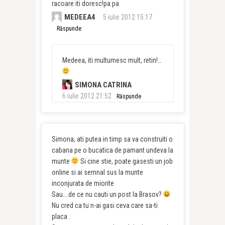
racoare iti doresc!pa pa
MEDEEA4
5 iulie 2012 15:17
Răspunde
Medeea, iti multumesc mult, retin!…
SIMONA CATRINA
6 iulie 2012 21:52
Răspunde
Simona, ati putea in timp sa va construiti o
cabana pe o bucatica de pamant undeva la
munte
Si cine stie, poate gasesti un job
online si ai semnal sus la munte
inconjurata de miorite
Sau….de ce nu cauti un post la Brasov?
Nu cred ca tu n-ai gasi ceva care sa-ti
placa .