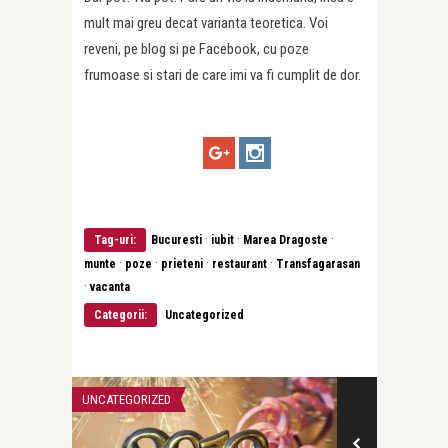
mult mai greu decat varianta teoretica. Voi
reveni, pe blog si pe Facebook, cu poze
frumoase si stari de care imi va fi cumplit de dor.
·
·
·
Tag-uri:
Bucuresti
iubit
Marea Dragoste
·
·
·
·
munte
poze
prieteni
restaurant
Transfagarasan
·
vacanta
Categorii:
Uncategorized
UNCATEGORIZED
UNCATEGORIZE