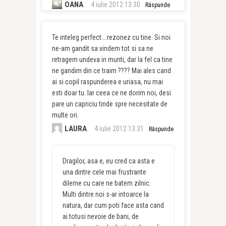
OANA
4 iulie 2012 13:30
Răspunde
Te inteleg perfect….rezonez cu tine. Si noi
ne-am gandit sa vindem tot si sa ne
retragem undeva in munti, dar la fel ca tine
ne gandim din ce traim ???? Mai ales cand
ai si copil raspunderea e uriasa, nu mai
esti doar tu. Iar ceea ce ne dorim noi, desi
pare un capriciu tinde spre necesitate de
multe ori.
LAURA
4 iulie 2012 13:31
Răspunde
Dragilor, asa e, eu cred ca asta e
una dintre cele mai frustrante
dileme cu care ne batem zilnic.
Multi dintre noi s-ar intoarce la
natura, dar cum poti face asta cand
ai totusi nevoie de bani, de