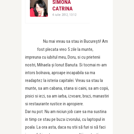
SIMONA
CATRINA
4 iulie 2012, 13:12
Nu mai vreau sa stau in București! Am
fost plecata vreo 5 zile la munte,
impreuna cu iubitul meu, Doru, si cu prietenii
nostri, Mihaela și Ionut Banuta. Si tocmai m-am
intors bolnava, aproape incapabila sa ma
readaptez la isteria capitalei. Vreau sa stau la
munte, sa am cabana, stana si caini, sa am copii,
pisici si iezi, sa am iarba, izvoare, brazi, manastiri
si restaurante rustice in apropiere.
Dar nu pot. Nu am niciun job care sa ma sustina
in timp ce stau pe buza izvorului, cu laptopul in
poala. La ora asta, daca nu stii să furi si să faci