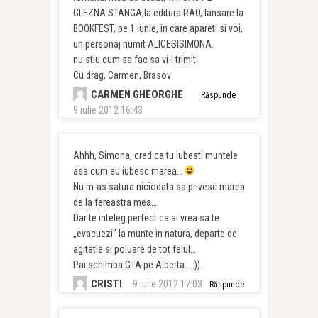
GLEZNA STANGA,la editura RAO, lansare la
BOOKFEST, pe 1 iunie, in care apareti si voi,
un personaj numit ALICESISIMONA.
nu stiu cum sa fac sa vi-l trimit.
Cu drag, Carmen, Brasov
CARMEN GHEORGHE
Răspunde
9 iulie 2012 16:43
Ahhh, Simona, cred ca tu iubesti muntele
asa cum eu iubesc marea…
Nu m-as satura niciodata sa privesc marea
de la fereastra mea…
Dar te inteleg perfect ca ai vrea sa te
„evacuezi” la munte in natura, departe de
agitatie si poluare de tot felul…
Pai schimba GTA pe Alberta… :))
CRISTI
9 iulie 2012 17:03
Răspunde