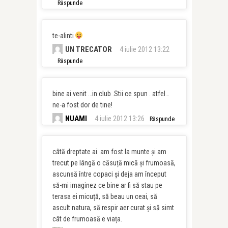
Răspunde
te-alinti
UN TRECATOR
4 iulie 2012 13:22
Răspunde
bine ai venit …in club .Stii ce spun . atfel…
ne-a fost dor de tine!
NUAMI
4 iulie 2012 13:26
Răspunde
câtă dreptate ai. am fost la munte și am
trecut pe lângă o căsuță mică și frumoasă,
ascunsă între copaci și deja am început
să-mi imaginez ce bine ar fi să stau pe
terasa ei micuță, să beau un ceai, să
ascult natura, să respir aer curat și să simt
cât de frumoasă e viața.