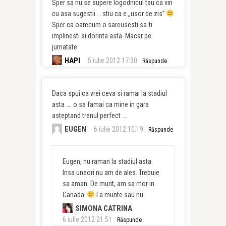
Sper sa nu se supere logodnicul tau ca vin
cu asa sugestii ….stiu ca e „usor de zis”
Sper ca oarecum o sareusesti sa-ti
implinesti si dorinta asta. Macar pe
jumatate
HAPI
5 iulie 2012 17:30
Răspunde
Daca spui ca vrei ceva si ramai la stadiul
asta …. o sa famai ca mine in gara
asteptand trenul perfect ….
EUGEN
6 iulie 2012 10:19
Răspunde
Eugen, nu raman la stadiul asta.
Insa uneori nu am de ales. Trebuie
sa aman. De murit, am sa mor in
Canada.
La munte sau nu.
SIMONA CATRINA
6 iulie 2012 21:51
Răspunde