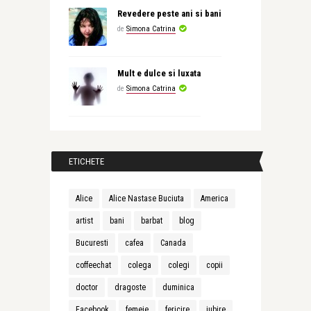
Revedere peste ani si bani
de
Simona Catrina
Mult e dulce si luxata
de
Simona Catrina
ETICHETE
Alice
Alice Nastase Buciuta
America
artist
bani
barbat
blog
Bucuresti
cafea
Canada
coffeechat
colega
colegi
copii
doctor
dragoste
duminica
Facebook
femeie
fericire
iubire