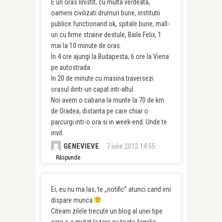
E un oras linistit, cu multa verdeata,
oameni civilizati drumuri bune, institutii
publice functionand ok, spitale bune, mall-
uri cu firme straine destule, Baile Felix, 1
mai la 10 minute de oras.
In 4 ore ajungi la Budapesta, 6 ore la Viena
pe autostrada.
In 20 de minute cu masina traversezi
orasul dintr-un capat intr-altul.
Noi avem o cabana la munte la 70 de km
de Oradea, distanta pe care chiar o
parcurgi intr-o ora si in week-end. Unde te
invit.
GENEVIEVE
7 iulie 2012 14:55
Răspunde
Ei, eu nu ma las, te „notific” atunci cand imi
dispare munca
Citeam zilele trecute un blog al unei tipe
care s-a mutat la tara cu toata familia,