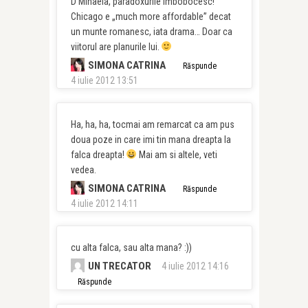
D Mihaela, paradoxurile imbobocesc!
Chicago e „much more affordable” decat
un munte romanesc, iata drama… Doar ca
viitorul are planurile lui.
SIMONA CATRINA
Răspunde
4 iulie 2012 13:51
Ha, ha, ha, tocmai am remarcat ca am pus
doua poze in care imi tin mana dreapta la
falca dreapta!
Mai am si altele, veti
vedea.
SIMONA CATRINA
Răspunde
4 iulie 2012 14:11
cu alta falca, sau alta mana? :))
UN TRECATOR
4 iulie 2012 14:16
Răspunde