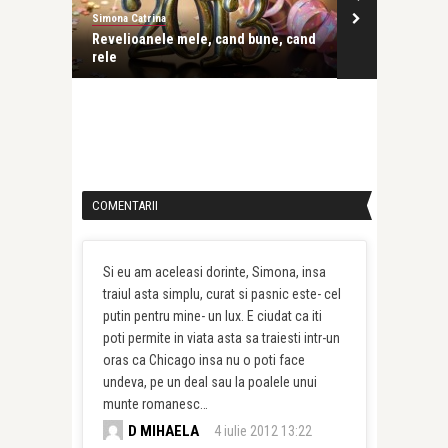
Simona Catrina
Simona Catrina
e, cand
Ghici ce-am mai patit in ultima vreme!
Perle genial
obtinerea ce
COMENTARII
Si eu am aceleasi dorinte, Simona, insa
traiul asta simplu, curat si pasnic este- cel
putin pentru mine- un lux. E ciudat ca iti
poti permite in viata asta sa traiesti intr-un
oras ca Chicago insa nu o poti face
undeva, pe un deal sau la poalele unui
munte romanesc…
D MIHAELA
4 iulie 2012 13:22