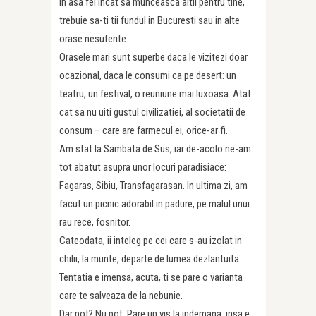
in asa fel incat sa munceasca altii pentru tine,
trebuie sa-ti tii fundul in Bucuresti sau in alte
orase nesuferite.
Orasele mari sunt superbe daca le vizitezi doar
ocazional, daca le consumi ca pe desert: un
teatru, un festival, o reuniune mai luxoasa. Atat
cat sa nu uiti gustul civilizatiei, al societatii de
consum – care are farmecul ei, orice-ar fi.
Am stat la Sambata de Sus, iar de-acolo ne-am
tot abatut asupra unor locuri paradisiace:
Fagaras, Sibiu, Transfagarasan. In ultima zi, am
facut un picnic adorabil in padure, pe malul unui
rau rece, fosnitor.
Cateodata, ii inteleg pe cei care s-au izolat in
chilii, la munte, departe de lumea dezlantuita.
Tentatia e imensa, acuta, ti se pare o varianta
care te salveaza de la nebunie.
Dar pot? Nu pot. Pare un vis la indemana, insa e