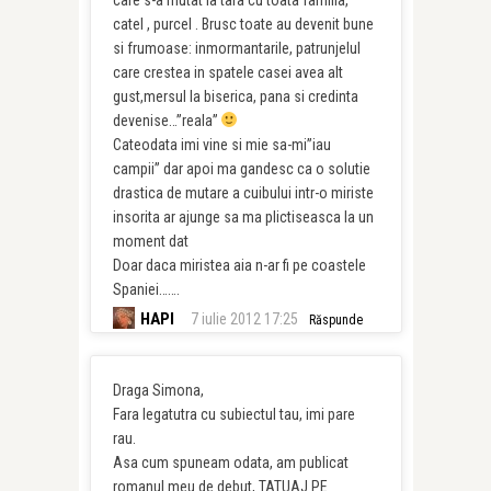
catel , purcel . Brusc toate au devenit bune
si frumoase: inmormantarile, patrunjelul
care crestea in spatele casei avea alt
gust,mersul la biserica, pana si credinta
devenise…”reala”
Cateodata imi vine si mie sa-mi”iau
campii” dar apoi ma gandesc ca o solutie
drastica de mutare a cuibului intr-o miriste
insorita ar ajunge sa ma plictiseasca la un
moment dat
Doar daca miristea aia n-ar fi pe coastele
Spaniei…….
HAPI
7 iulie 2012 17:25
Răspunde
Draga Simona,
Fara legatutra cu subiectul tau, imi pare
rau.
Asa cum spuneam odata, am publicat
romanul meu de debut, TATUAJ PE