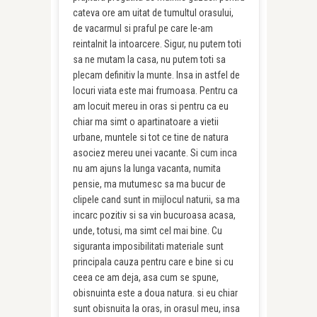
cateva ore am uitat de tumultul orasului,
de vacarmul si praful pe care le-am
reintalnit la intoarcere. Sigur, nu putem toti
sa ne mutam la casa, nu putem toti sa
plecam definitiv la munte. Insa in astfel de
locuri viata este mai frumoasa. Pentru ca
am locuit mereu in oras si pentru ca eu
chiar ma simt o apartinatoare a vietii
urbane, muntele si tot ce tine de natura
asociez mereu unei vacante. Si cum inca
nu am ajuns la lunga vacanta, numita
pensie, ma mutumesc sa ma bucur de
clipele cand sunt in mijlocul naturii, sa ma
incarc pozitiv si sa vin bucuroasa acasa,
unde, totusi, ma simt cel mai bine. Cu
siguranta imposibilitati materiale sunt
principala cauza pentru care e bine si cu
ceea ce am deja, asa cum se spune,
obisnuinta este a doua natura. si eu chiar
sunt obisnuita la oras, in orasul meu, insa