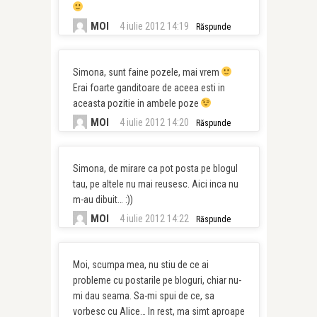
MOI
4 iulie 2012 14:19
Răspunde
Simona, sunt faine pozele, mai vrem
Erai foarte ganditoare de aceea esti in
aceasta pozitie in ambele poze
MOI
4 iulie 2012 14:20
Răspunde
Simona, de mirare ca pot posta pe blogul
tau, pe altele nu mai reusesc. Aici inca nu
m-au dibuit… :))
MOI
4 iulie 2012 14:22
Răspunde
Moi, scumpa mea, nu stiu de ce ai
probleme cu postarile pe bloguri, chiar nu-
mi dau seama. Sa-mi spui de ce, sa
vorbesc cu Alice… In rest, ma simt aproape