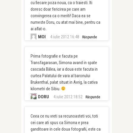
cu fiecare poza noua, ca o traiesti. Iti
doresc doar fericirea pe care am
convingerea ca o meriti! Daca ea se
numeste Doru, cu atat mai bine, pentru ca
ai aflat-o.
MOI
4 iulie 2012 16:48
Răspunde
Prima fotografie e facuta pe
Transfagarasan, Simona avand in spate
cascada Bâlea, iar a doua este facuta in
curtea Palatului de vara al baronului
Brukenthal, palat situat in Avrig, la cativa
kilometri de Sibiu.
DORU
4 iulie 2012 18:52
Răspunde
Ceea ce nu vreti sa recunoasteti voi, toti
cei care ati spus ca Simona e prea
ganditoare in cele doua fotografii, este ca