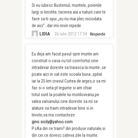
Si eu iubesc Busteniul, muntele, poienile
largi si linistite, tacerea aia a naturii care te
face sa-ti spui „eu nu mai plec niciodata
de aici”…dar imi revin repede
LIDIA
26 iulie 2012 17:34
Răspunde
Eu deja am facut pasul spre munte.am
construit o casa cu tot comfortul.cine
intradevar doreste sa traiasca la munte ,se
poate.aici in sat este scoala buna ,spital
iar la 25 km orasul Curtea de arges,o sa mi
fac si o seta pt legume si am chiar
totul.sunt la poalele lui moldoveanu,pe
valea valsanului.cine doreste sa mi se
alature sa traim intradevar bine si in
liniste,sa ma contacteze.
gino.sicily@yahoo.com
P.sAa din ce traim? din produse naturale,si
din cei ce doresc cateva zile la munte.