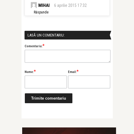
MIHAI
6 aprilie 2015 17:32
Răspunde
LASĂ UN COMENTARIU:
*
Comentariu:
*
*
Nume:
Email: