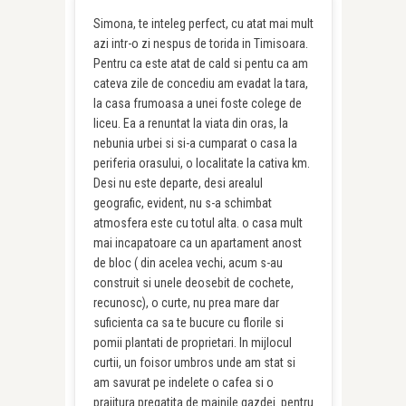
Simona, te inteleg perfect, cu atat mai mult
azi intr-o zi nespus de torida in Timisoara.
Pentru ca este atat de cald si pentu ca am
cateva zile de concediu am evadat la tara,
la casa frumoasa a unei foste colege de
liceu. Ea a renuntat la viata din oras, la
nebunia urbei si si-a cumparat o casa la
periferia orasului, o localitate la cativa km.
Desi nu este departe, desi arealul
geografic, evident, nu s-a schimbat
atmosfera este cu totul alta. o casa mult
mai incapatoare ca un apartament anost
de bloc ( din acelea vechi, acum s-au
construit si unele deosebit de cochete,
recunosc), o curte, nu prea mare dar
suficienta ca sa te bucure cu florile si
pomii plantati de proprietari. In mijlocul
curtii, un foisor umbros unde am stat si
am savurat pe indelete o cafea si o
prajitura pregatita de mainile gazdei. pentru