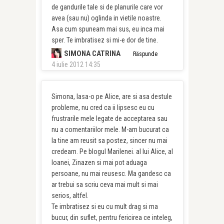
de gandurile tale si de planurile care vor
avea (sau nu) oglinda in vietile noastre.
Asa cum spuneam mai sus, eu inca mai
sper. Te imbratisez si mi-e dor de tine.
SIMONA CATRINA
Răspunde
4 iulie 2012 14:35
Simona, lasa-o pe Alice, are si asa destule
probleme, nu cred ca ii lipsesc eu cu
frustrarile mele legate de acceptarea sau
nu a comentariilor mele. M-am bucurat ca
la tine am reusit sa postez, sincer nu mai
credeam. Pe blogul Marilenei. al lui Alice, al
Ioanei, Zinazen si mai pot aduaga
persoane, nu mai reusesc. Ma gandesc ca
ar trebui sa scriu ceva mai mult si mai
serios, altfel.
Te imbratisez si eu cu mult drag si ma
bucur, din suflet, pentru fericirea ce inteleg,