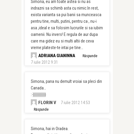
Simona, eu am toate astea si nu as
indrazni sa schimb asta cu nimic.In rest,
exista varianta sa pui banii sa munceasca
pentru tine, multi, putini, pentru ca , nu-i
asa ,ideal e sa folosim lucrurile si sa iubim
oamenii. Nu invers! E regula de aur dupa
care ma gidez eu si multi altii de ceva
vreme:plateste-te intai pe tine…
ADRIANA GIANINNA
Răspunde
7 iulie 2012 9:31
Simona, pana nu demult vroiai sa pleci din
Canada…
:-)))))))))))
FLORIN V
7 iulie 2012 14:53
Răspunde
Simona, hai in Oradea.