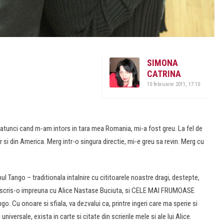
SIMONA
CATRINA
10 februarie 2011, 17:10
 atunci cand m-am intors in tara mea Romania, mi-a fost greu. La fel de
 si din America. Merg intr-o singura directie, mi-e greu sa revin. Merg cu
ul Tango – traditionala intalnire cu cititoarele noastre dragi, destepte,
 scris-o impreuna cu Alice Nastase Buciuta, si CELE MAI FRUMOASE
go. Cu onoare si sfiala, va dezvalui ca, printre ingeri care ma sperie si
niversale, exista in carte si citate din scrierile mele si ale lui Alice.