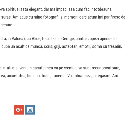
dova spiritualizata elegant, dar ma impac, asa cum fac intotdeauna,
i suras. Am adus cu mine fotografii si memorii care acum imi par firesc de
ecesare.
Vidra, in Valcea), cu Alice, Paul, Iza si George, printre zapezi aprinse de
 dupa un asalt de munca, scris, griji, asteptari, emotii, somn cu tresariri,
oi n-ati mai venit in casuta mea ca pe vremuri, va sunt recunoscatoare,
terea, anxietatea, bucuria, truda, tacerea. Va imbratisez, la regasire. Am