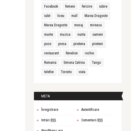
Facebook
femeie
fericire
iubire
iubit
liceu
mall
Marea Dragoste
Marea Dragoste
mesaj
mireasa
munte
muzica
nunta
oameni
poze
presa
prietena
prieteni
restaurant
Revelion
rochie
Romania
Simona Catrina
Tango
telefon
Toronto
viata
META
Înregistrare
Autentificare
Intrări
RSS
Comentarii
RSS
WordPress.org