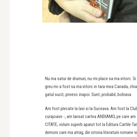
Nu ma satur de drumuri, nu-mi place sa ma intorc. Si
greu mi-a fost sa ma intorc in tara mea Canada, chiar
gatul sucit, privesc inapoi. Sunt, probabil, bolnava.
Am fost plecate la Iasi si la Suceava. Am fost la Club
curajoase -, am lansat cartea ANDIAMO, pe care am
CITATE, volum superb aparut tot la Editura Cartile Tan
demoni care ma atrag, din istoria literaturii romane si u