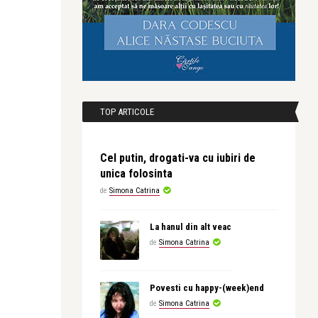
TOP ARTICOLE
Cel putin, drogati-va cu iubiri de
unica folosinta
de
Simona Catrina
La hanul din alt veac
de
Simona Catrina
Povesti cu happy-(week)end
de
Simona Catrina