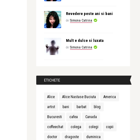
Revedere peste ani si bani
de
Simona Catrina
Mult e dulce si luxata
de
Simona Catrina
ETICHETE
Alice
Alice Nastase Buciuta
America
artist
bani
barbat
blog
Bucuresti
cafea
Canada
coffeechat
colega
colegi
copii
doctor
dragoste
duminica