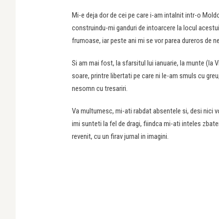
Mi-e deja dor de cei pe care i-am intalnit intr-o Mol
construindu-mi ganduri de intoarcere la locul acestu
frumoase, iar peste ani mi se vor parea dureros de n
Si am mai fost, la sfarsitul lui ianuarie, la munte (la 
soare, printre libertati pe care ni le-am smuls cu greu,
nesomn cu tresariri.
Va multumesc, mi-ati rabdat absentele si, desi nici v
imi sunteti la fel de dragi, fiindca mi-ati inteles zba
revenit, cu un firav jurnal in imagini.