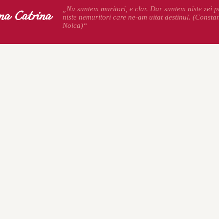
na Catrina
„Nu suntem muritori, e clar. Dar suntem niste zei pr
niste nemuritori care ne-am uitat destinul. (Consta
Noica)“