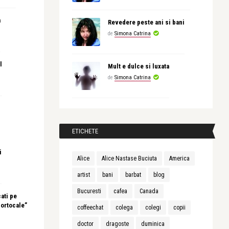
a
Revedere peste ani si bani
de
Simona Catrina
l
Mult e dulce si luxata
de
Simona Catrina
ETICHETE
i
Alice
Alice Nastase Buciuta
America
artist
bani
barbat
blog
Bucuresti
cafea
Canada
ati pe
portocale”
coffeechat
colega
colegi
copii
doctor
dragoste
duminica