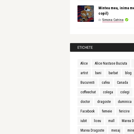
Mintea mea, inima m
copil)
de
Simona Catrina
ETICHETE
Alice
Alice Nastase Buciuta
artist
bani
barbat
blog
Bucuresti
cafea
Canada
coffeechat
colega
colegi
doctor
dragoste
duminica
Facebook
femeie
fericire
iubit
liceu
mall
Marea D
Marea Dragoste
mesaj
mir