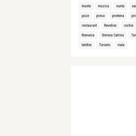
munte
muzica
nunta
oa
poze
presa
prietena
pri
restaurant
Revelion
rochie
Romania
Simona Catrina
Ta
telefon
Toronto
viata