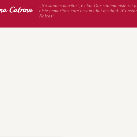
na Catrina
„Nu suntem muritori, e clar. Dar suntem niste zei pr
niste nemuritori care ne-am uitat destinul. (Consta
Noica)“