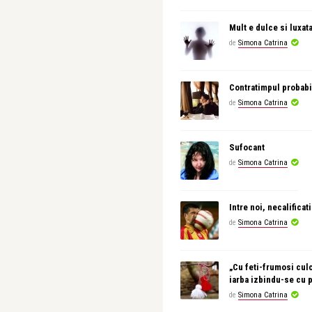
Mult e dulce si luxat
de
Simona Catrina
Contratimpul probabi
de
Simona Catrina
Sufocant
de
Simona Catrina
Intre noi, necalificati
de
Simona Catrina
„Cu feti-frumosi culc
iarba izbindu-se cu 
de
Simona Catrina