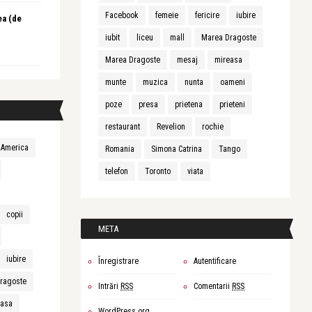
Facebook
femeie
fericire
iubire
ea (de
iubit
liceu
mall
Marea Dragoste
Marea Dragoste
mesaj
mireasa
munte
muzica
nunta
oameni
poze
presa
prietena
prieteni
restaurant
Revelion
rochie
America
Romania
Simona Catrina
Tango
telefon
Toronto
viata
copii
META
iubire
Înregistrare
Autentificare
ragoste
Intrări
RSS
Comentarii
RSS
easa
WordPress.org