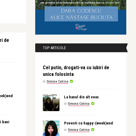
ri de
TOP ARTICOLE
Cel putin, drogati-va cu iubiri de
unica folosinta
de
Simona Catrina
eek)end
La hanul din alt veac
de
Simona Catrina
i bani
Povesti cu happy-(week)end
de
Simona Catrina