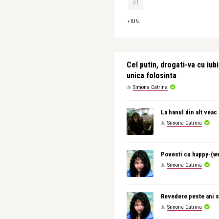
31
« IUN.
Cel putin, drogati-va cu iubi
unica folosinta
de
Simona Catrina
La hanul din alt veac
de
Simona Catrina
Povesti cu happy-(w
de
Simona Catrina
Revedere peste ani s
de
Simona Catrina