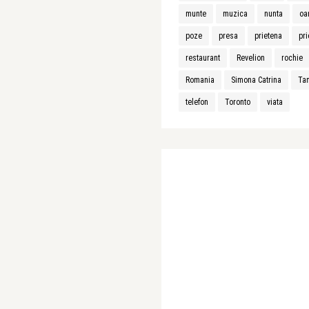
munte
muzica
nunta
oa
poze
presa
prietena
pri
restaurant
Revelion
rochie
Romania
Simona Catrina
Ta
telefon
Toronto
viata