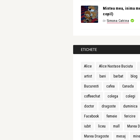
Mintea mea, inima m
copil)
de
Simona Catrina
ETICHETE
Alice
Alice Nastase Buciuta
artist
bani
barbat
blog
Bucuresti
cafea
Canada
coffeechat
colega
colegi
doctor
dragoste
duminica
Facebook
femeie
fericire
iubit
liceu
mall
Marea D
Marea Dragoste
mesaj
mir