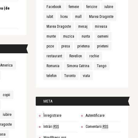
Facebook
femeie
fericire
iubire
ea (de
iubit
liceu
mall
Marea Dragoste
Marea Dragoste
mesaj
mireasa
munte
muzica
nunta
oameni
poze
presa
prietena
prieteni
restaurant
Revelion
rochie
America
Romania
Simona Catrina
Tango
telefon
Toronto
viata
copii
META
iubire
Înregistrare
Autentificare
ragoste
Intrări
RSS
Comentarii
RSS
easa
WordPress.org