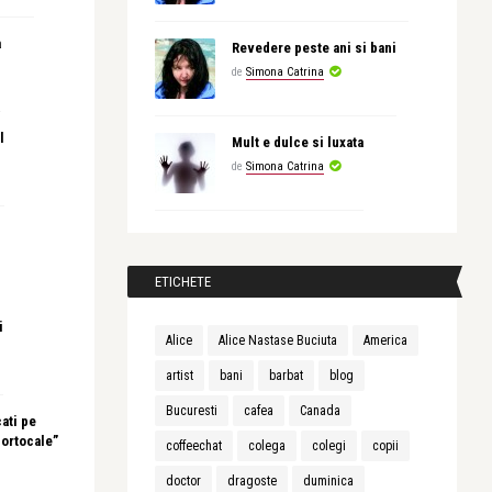
a
Revedere peste ani si bani
de
Simona Catrina
l
Mult e dulce si luxata
de
Simona Catrina
ETICHETE
i
Alice
Alice Nastase Buciuta
America
artist
bani
barbat
blog
Bucuresti
cafea
Canada
ati pe
portocale”
coffeechat
colega
colegi
copii
doctor
dragoste
duminica