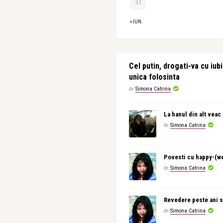
31
« IUN.
Cel putin, drogati-va cu iubi
unica folosinta
de
Simona Catrina
La hanul din alt veac
de
Simona Catrina
Povesti cu happy-(w
de
Simona Catrina
Revedere peste ani s
de
Simona Catrina