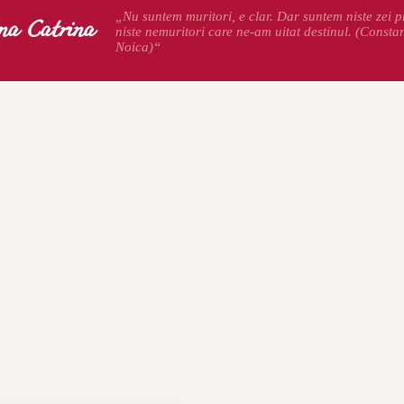
na Catrina
„Nu suntem muritori, e clar. Dar suntem niste zei pr
niste nemuritori care ne-am uitat destinul. (Consta
Noica)“