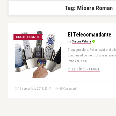
Tag:
Mioara Roman
El Telecomandante
UNCATEGORIZED
de
Simona Catrina
Draga jurnalule, Azi am avut o zi pl
continuand cu metroul plin si termin
Pana azi, n-am ..
CITEȘTE ÎN CONTINUARE
15 septembrie 2011, 23:11
69 Comentarii