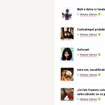
Mult e dulce si luxat
de
Simona Catrina
Contratimpul probabi
de
Simona Catrina
Sufocant
de
Simona Catrina
Intre noi, necalificati
de
Simona Catrina
„Cu feti-frumosi culc
iarba izbindu-se cu 
de
Simona Catrina