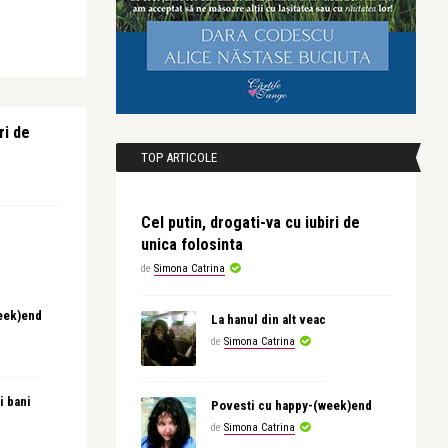
ri de
TOP ARTICOLE
Cel putin, drogati-va cu iubiri de
unica folosinta
de
Simona Catrina
eek)end
La hanul din alt veac
de
Simona Catrina
i bani
Povesti cu happy-(week)end
de
Simona Catrina