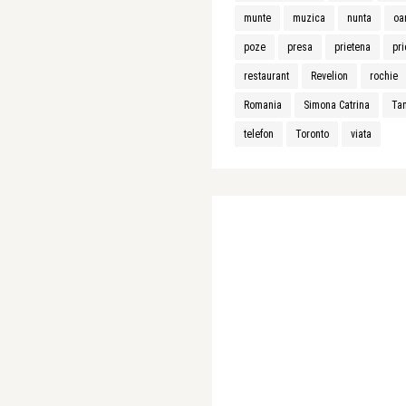
munte
muzica
nunta
oa
poze
presa
prietena
pri
restaurant
Revelion
rochie
Romania
Simona Catrina
Ta
telefon
Toronto
viata