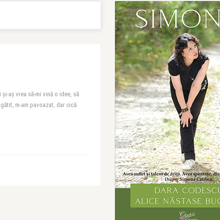
 și-aș vrea să-mi vină o idee, să
gătit, m-am pavoazat, dar cică