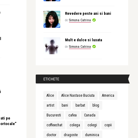
a
Revedere peste ani si bani
de
Simona Catrina
l
Mult e dulce si luxata
de
Simona Catrina
ETICHETE
i
Alice
Alice Nastase Buciuta
America
artist
bani
barbat
blog
Bucuresti
cafea
Canada
ati pe
portocale”
coffeechat
colega
colegi
copii
doctor
dragoste
duminica