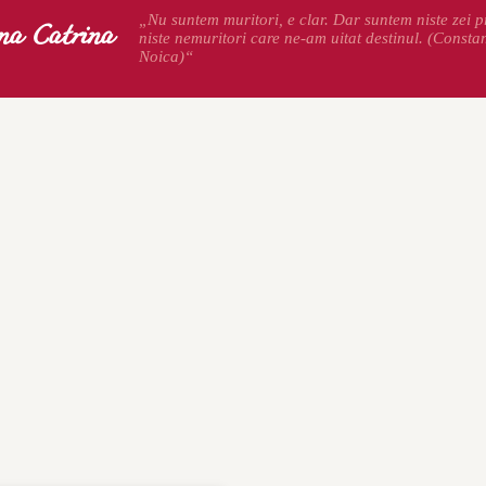
na Catrina
„Nu suntem muritori, e clar. Dar suntem niste zei pr
niste nemuritori care ne-am uitat destinul. (Consta
Noica)“