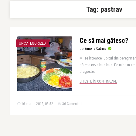
Tag:
pastrav
Ce să mai gătesc?
UNCATEGORIZED
de
Simona Catrina
Mi se întoarce iubitul din peregrinări
gătesc ceva bun-bun. Pe mine m-am 
dragostea ..
CITEȘTE ÎN CONTINUARE
16 martie 2012, 03:52
36 Comentarii