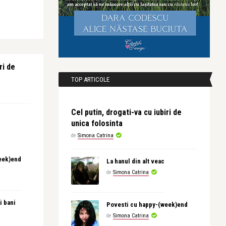
ri de
TOP ARTICOLE
Cel putin, drogati-va cu iubiri de
unica folosinta
de
Simona Catrina
eek)end
La hanul din alt veac
de
Simona Catrina
i bani
Povesti cu happy-(week)end
de
Simona Catrina