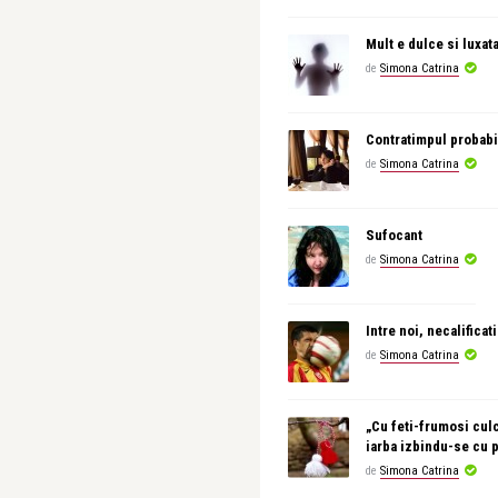
Mult e dulce si luxat
de
Simona Catrina
Contratimpul probabi
de
Simona Catrina
Sufocant
de
Simona Catrina
Intre noi, necalificati
de
Simona Catrina
„Cu feti-frumosi culc
iarba izbindu-se cu 
de
Simona Catrina