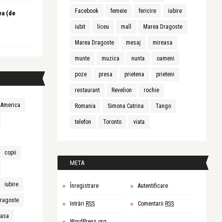
Facebook
femeie
fericire
iubire
ea (de
iubit
liceu
mall
Marea Dragoste
Marea Dragoste
mesaj
mireasa
munte
muzica
nunta
oameni
poze
presa
prietena
prieteni
restaurant
Revelion
rochie
America
Romania
Simona Catrina
Tango
telefon
Toronto
viata
copii
META
iubire
Înregistrare
Autentificare
ragoste
Intrări
RSS
Comentarii
RSS
easa
WordPress.org