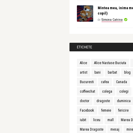
Mintea mea, inima m
copil)
de
Simona Catrina
ETICHETE
Alice
Alice Nastase Buciuta
artist
bani
barbat
blog
Bucuresti
cafea
Canada
coffeechat
colega
colegi
doctor
dragoste
duminica
Facebook
femeie
fericire
iubit
liceu
mall
Marea D
Marea Dragoste
mesaj
mir