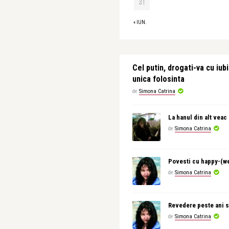
31
« IUN.
Cel putin, drogati-va cu iubi
unica folosinta
de
Simona Catrina
La hanul din alt veac
de
Simona Catrina
Povesti cu happy-(w
de
Simona Catrina
Revedere peste ani s
de
Simona Catrina