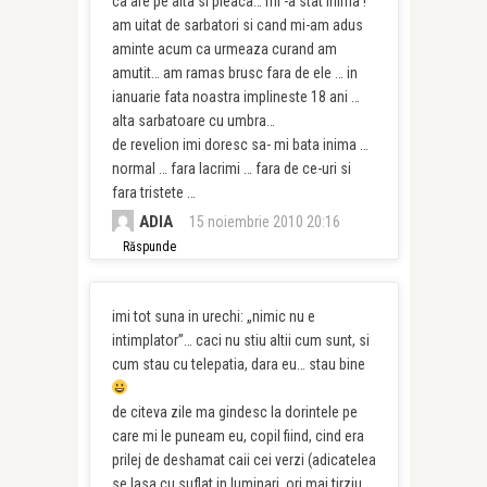
ca are pe alta si pleaca… mi -a stat inima !
am uitat de sarbatori si cand mi-am adus
aminte acum ca urmeaza curand am
amutit… am ramas brusc fara de ele … in
ianuarie fata noastra implineste 18 ani …
alta sarbatoare cu umbra…
de revelion imi doresc sa- mi bata inima …
normal … fara lacrimi … fara de ce-uri si
fara tristete …
ADIA
15 noiembrie 2010 20:16
Răspunde
imi tot suna in urechi: „nimic nu e
intimplator”… caci nu stiu altii cum sunt, si
cum stau cu telepatia, dara eu… stau bine
de citeva zile ma gindesc la dorintele pe
care mi le puneam eu, copil fiind, cind era
prilej de deshamat caii cei verzi (adicatelea
se lasa cu suflat in luminari, ori mai tirziu,