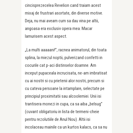
cincisprezecelea Revelion cand traiam acest
mixaj de frustrari asortate, din diverse motive.
Deja, nu mai aveam cum sa dau vina pe altii,
angoasa era exclusiv opera mea. Macar
lamurisem acest aspect.
„La multi aaaaani!”, racnea animatorul, din toata
splina, la miezul noptii, pulverizand confetti in
cocurile cat p-aci distinselor doamne. Am
inceput pupaceala incrucisata, ne-am imbratisat
cu ai nostri si cu prietenii alor nostri, precum si
cu cateva persoane la intamplare, selectate pe
principiul proximitatii sau alcoolemiei. Unii isi
trantisera monezi in cupa, ca sa aiba „belsug”
(cuvant obligatoriu in lista de termeni-cheie
pentru rezolutiile de Anul Nou). Altii isi
incolaceau mainile ca un kurtos kalacs, ca sa nu