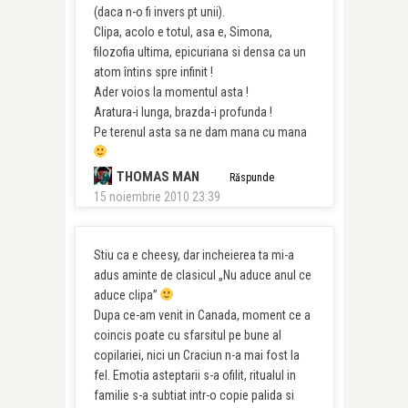
(daca n-o fi invers pt unii).
Clipa, acolo e totul, asa e, Simona,
filozofia ultima, epicuriana si densa ca un
atom întins spre infinit !
Ader voios la momentul asta !
Aratura-i lunga, brazda-i profunda !
Pe terenul asta sa ne dam mana cu mana
THOMAS MAN
Răspunde
15 noiembrie 2010 23:39
Stiu ca e cheesy, dar incheierea ta mi-a
adus aminte de clasicul „Nu aduce anul ce
aduce clipa”
Dupa ce-am venit in Canada, moment ce a
coincis poate cu sfarsitul pe bune al
copilariei, nici un Craciun n-a mai fost la
fel. Emotia asteptarii s-a ofilit, ritualul in
familie s-a subtiat intr-o copie palida si