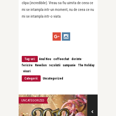
clipa (incredibile). Vreau sa fiu uimita de ceea ce
mi se intampla intr-un moment, nu de ceea ce nu
mi se intampla intr-o viata.
·
·
·
Tag-uri:
Anul Nou
coffeechat
dorinte
·
·
·
·
fericire
Revelion
rezolutii
sampanie
The Holiday
·
visuri
Categorii:
Uncategorized
UNCATEGORIZED