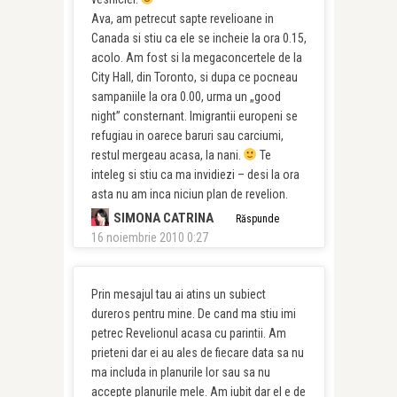
Ava, am petrecut sapte revelioane in
Canada si stiu ca ele se incheie la ora 0.15,
acolo. Am fost si la megaconcertele de la
City Hall, din Toronto, si dupa ce pocneau
sampaniile la ora 0.00, urma un „good
night” consternant. Imigrantii europeni se
refugiau in oarece baruri sau carciumi,
restul mergeau acasa, la nani.
Te
inteleg si stiu ca ma invidiezi – desi la ora
asta nu am inca niciun plan de revelion.
SIMONA CATRINA
Răspunde
16 noiembrie 2010 0:27
Prin mesajul tau ai atins un subiect
dureros pentru mine. De cand ma stiu imi
petrec Revelionul acasa cu parintii. Am
prieteni dar ei au ales de fiecare data sa nu
ma includa in planurile lor sau sa nu
accepte planurile mele. Am iubit dar el e de