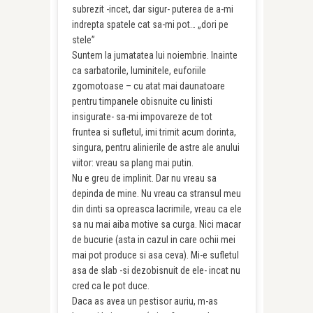
subrezit -incet, dar sigur- puterea de a-mi
indrepta spatele cat sa-mi pot… „dori pe
stele”
Suntem la jumatatea lui noiembrie. Inainte
ca sarbatorile, luminitele, euforiile
zgomotoase – cu atat mai daunatoare
pentru timpanele obisnuite cu linisti
insigurate- sa-mi impovareze de tot
fruntea si sufletul, imi trimit acum dorinta,
singura, pentru alinierile de astre ale anului
viitor: vreau sa plang mai putin.
Nu e greu de implinit. Dar nu vreau sa
depinda de mine. Nu vreau ca stransul meu
din dinti sa opreasca lacrimile, vreau ca ele
sa nu mai aiba motive sa curga. Nici macar
de bucurie (asta in cazul in care ochii mei
mai pot produce si asa ceva). Mi-e sufletul
asa de slab -si dezobisnuit de ele- incat nu
cred ca le pot duce.
Daca as avea un pestisor auriu, m-as