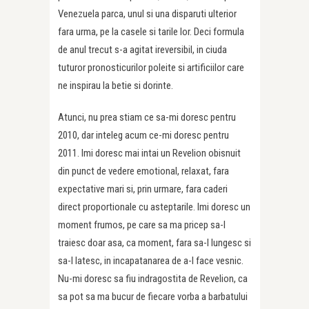
Venezuela parca, unul si una disparuti ulterior
fara urma, pe la casele si tarile lor. Deci formula
de anul trecut s-a agitat ireversibil, in ciuda
tuturor pronosticurilor poleite si artificiilor care
ne inspirau la betie si dorinte.
Atunci, nu prea stiam ce sa-mi doresc pentru
2010, dar inteleg acum ce-mi doresc pentru
2011. Imi doresc mai intai un Revelion obisnuit
din punct de vedere emotional, relaxat, fara
expectative mari si, prin urmare, fara caderi
direct proportionale cu asteptarile. Imi doresc un
moment frumos, pe care sa ma pricep sa-l
traiesc doar asa, ca moment, fara sa-l lungesc si
sa-l latesc, in incapatanarea de a-l face vesnic.
Nu-mi doresc sa fiu indragostita de Revelion, ca
sa pot sa ma bucur de fiecare vorba a barbatului