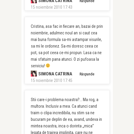
SIMONA CATRINA
Răspunde
15 noiembrie 2010 17:43
Cristina, asa fac in fiecare an, bazai de prin
noiembrie, adulmec noul an si caut cea
mai buna formula sa-mi astampar visurile,
sa mi le ordonez. Sa-mi doresc ceea ce
pot, sa pot ceea ce-mi propun. Lasa ca ne
mai sfatuim pana atunci. O zi pufoasa la
serviciu!
SIMONA CATRINA
Răspunde
15 noiembrie 2010 17:45
Stii care-i problema noastra?… Ma rog, a
multora. Inclusiv a mea. Ca atunci cand
traim o clipa incredibila, nu stim sa ne
bucuram pe deplin de ea, avand, undeva in
mintea noastra, inca o dorinta „mica”
legata de trairea implinita, care nu ne