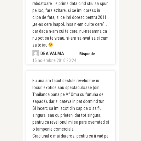
rabdatoare… e prima data cind stiu sa spun
pe loc, fara ezitare, si ce imi doresc in
clipa de fata, si ce imi doresc pentru 2011.
„te-as cere inapoi, insa n-am cui te cere”…
dar daca n-am cui te cere, nu-nseamna ca
nu pot sa te vreau, si-am sa-nvat sa si cum
sa te iau
DEA VALMA
Răspunde
15 noiembrie 2010 20:24
Eu una am facut destule revelioane in
locuri exotice sau spectaculoase (din
Thailanda pana pe Vf Omu cu furtuna de
zapada), dar si cateva in pat dormind tun.
Si incerc sa imi scot din cap ca o sa fiu
singura, sau cu prieteni dar tot singura,
pentru ca revelionul mi se pare overrated si
o tampenie comerciala.
Craciunul e mai dureros, pentru ca ii vad pe