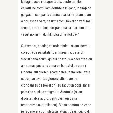
le rugineasca indragosteala, peste an. Noi,
ceilalti, ne formulam dorintele in gand, in timp ce
galgaiam sampania demiseaca, si ne juram, cam
a nouaspea oara, ca urmatorul Revelion va fi mai
fericit si mai nebunesc-pasional si mai cum am
vazut noi in finalul filmului „The Holiday”.
S-a crapat, asadar, de noiembrie – si am inceput
colectia de palpitatii toamna-iarna. De anul
trecut pana acum, grupul nostru s-a decantat: eu
am ramas prietena buna cu barbatul pe care il
iubeam, alti prieteni (care pareau familionul fara
cusur) au divortat glorios, altii (care se
ciondaneau de Revelion) au facut un copil, iar al
patrulea cuplu a emigrat in Australia (si au
divortat abia acolo, pentru un australian,
respectiv o australianca). Masa noastra de zece
persoane era completata, atunci, de un cuplu din