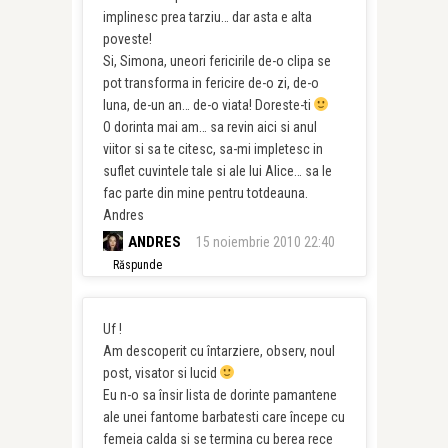
implinesc prea tarziu… dar asta e alta
poveste!
Si, Simona, uneori fericirile de-o clipa se
pot transforma in fericire de-o zi, de-o
luna, de-un an… de-o viata! Doreste-ti
O dorinta mai am… sa revin aici si anul
viitor si sa te citesc, sa-mi impletesc in
suflet cuvintele tale si ale lui Alice… sa le
fac parte din mine pentru totdeauna.
Andres
ANDRES
15 noiembrie 2010 22:40
Răspunde
Uf !
Am descoperit cu întarziere, observ, noul
post, visator si lucid
Eu n-o sa însir lista de dorinte pamantene
ale unei fantome barbatesti care începe cu
femeia calda si se termina cu berea rece