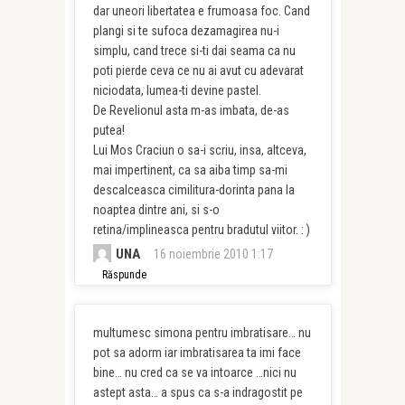
dar uneori libertatea e frumoasa foc. Cand
plangi si te sufoca dezamagirea nu-i
simplu, cand trece si-ti dai seama ca nu
poti pierde ceva ce nu ai avut cu adevarat
niciodata, lumea-ti devine pastel.
De Revelionul asta m-as imbata, de-as
putea!
Lui Mos Craciun o sa-i scriu, insa, altceva,
mai impertinent, ca sa aiba timp sa-mi
descalceasca cimilitura-dorinta pana la
noaptea dintre ani, si s-o
retina/implineasca pentru bradutul viitor. : )
UNA
16 noiembrie 2010 1:17
Răspunde
multumesc simona pentru imbratisare… nu
pot sa adorm iar imbratisarea ta imi face
bine… nu cred ca se va intoarce …nici nu
astept asta… a spus ca s-a indragostit pe