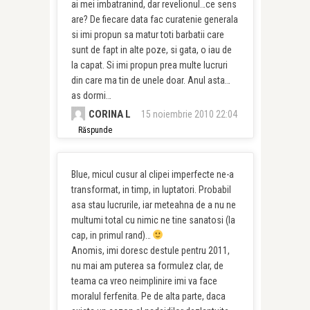
ai mei imbatranind, dar revelionul…ce sens
are? De fiecare data fac curatenie generala
si imi propun sa matur toti barbatii care
sunt de fapt in alte poze, si gata, o iau de
la capat. Si imi propun prea multe lucruri
din care ma tin de unele doar. Anul asta…
as dormi…
CORINA L
15 noiembrie 2010 22:04
Răspunde
Blue, micul cusur al clipei imperfecte ne-a
transformat, in timp, in luptatori. Probabil
asa stau lucrurile, iar meteahna de a nu ne
multumi total cu nimic ne tine sanatosi (la
cap, in primul rand)…
Anomis, imi doresc destule pentru 2011,
nu mai am puterea sa formulez clar, de
teama ca vreo neimplinire imi va face
moralul ferfenita. Pe de alta parte, daca