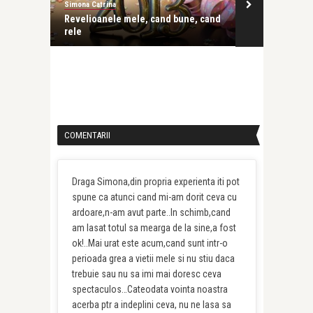
Simona Catrina
ele, cand bune, cand
Promit ca in 2012…
COMENTARII
Draga Simona,din propria experienta iti pot
spune ca atunci cand mi-am dorit ceva cu
ardoare,n-am avut parte..In schimb,cand
am lasat totul sa mearga de la sine,a fost
ok!..Mai urat este acum,cand sunt intr-o
perioada grea a vietii mele si nu stiu daca
trebuie sau nu sa imi mai doresc ceva
spectaculos…Cateodata vointa noastra
acerba ptr a indeplini ceva, nu ne lasa sa