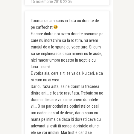
15 noiembrie 2010 22:36
Tocmai ce am scris in lista cu dorinte de
pe caffechat
Fiecare dintre noi avem dorinte ascunse pe
care nu indraznim sa la rostim, nu avem
curajul de a le spune cu voce tare. Si cum
sa se implineasca daca nimeni nu le aude,
nici macar umbra noastra in noptile cu
luna… cum?
E vorba aia, cere si ti se va da. Nu ceri, e ca
si cum nu ai vrea.
Dar cu faza asta, sa ne dorim la trecerea
dintre ani… e foarte rasuflata. Trebuie sa ne
dorim in fiecare zi, sa ne tinem dorintele
vii… O sa par optimista optimistelor, desi
am caderi destul de dese, dar o spun cu
mana pe inima ca daca iti doresti ceva cu
adevarat si eviti iti renegi dorintele atunci
ele se vor implini. Mai trist e cand se