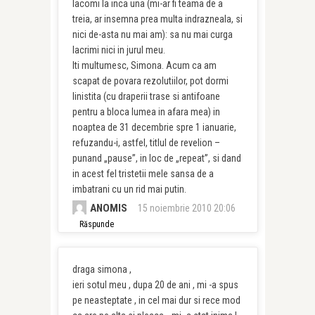
lacomi la inca una (mi-ar fi teama de a
treia, ar insemna prea multa indrazneala, si
nici de-asta nu mai am): sa nu mai curga
lacrimi nici in jurul meu.
Iti multumesc, Simona. Acum ca am
scapat de povara rezolutiilor, pot dormi
linistita (cu draperii trase si antifoane
pentru a bloca lumea in afara mea) in
noaptea de 31 decembrie spre 1 ianuarie,
refuzandu-i, astfel, titlul de revelion –
punand „pause”, in loc de „repeat”, si dand
in acest fel tristetii mele sansa de a
imbatrani cu un rid mai putin.
ANOMIS
15 noiembrie 2010 20:06
Răspunde
draga simona ,
ieri sotul meu , dupa 20 de ani , mi -a spus
pe neasteptate , in cel mai dur si rece mod