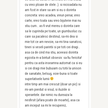
cu vreo ploaie de stele…). si nicioadata nu
am fost in stare sa am si eu o dorinta
concreta: vreo acadea, vreun penar, vreo
carte, vreo toala sau vreo bijuterie mai nu
stiu cum… as fi vrut mereu o dorinta care
sa le cuprinda pe toate, un giumbusluc cu
care sa pacalesc destinul, sa-mi dea si
mie tot ce am nevoie, sa-mi tina sanatosi,
tineri si veseli parintii si pe toti cei dragi…
asa ca de cind ma stiu, aceeasi dorinta
egoista m-a bintuit obsesiv: sa fiu fericita!
pentru ca asta inseamna automat ca si eu
si cei dragi mie bubuiam cu totii la unison
de sanatate, belsug, voie-buna si toate
superlativele lumii
intre timp am mai crescut (doar un pic) si
mi-am pierdut si visul, si iluziile si
sperantele. dar nimic nu dureaza la
nesfirsit (afara poate de moarte), asa ca
am inceput sa mi le recuperez,