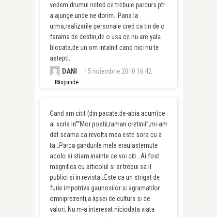
vedem drumul neted ce trebuie parcurs ptr
a ajunge unde ne dorim…Pana la
urma,realizarile personale cred ca tin de o
farama de destin,de o usa ce nu are yala
blocata,de un om intalnit cand nici nu te
astepti…
DANI
15 noiembrie 2010 16:42
Răspunde
Cand am citit (din pacate,de-abia acum)ce
ai scris in””Mor poetii,raman cretinii”,mi-am
dat seama ca revolta mea este sora cu a
ta…Parca gandurile mele erau asternute
acolo si stiam inainte ce voi citi…Ai fost
magnifica cu articolul si ar trebui sa il
publici si in revista…Este ca un strigat de
furie impotriva gaunosilor si agramatilor
omniprezenti,a lipsei de cultura si de
valori..Nu m-a interesat niciodata viata