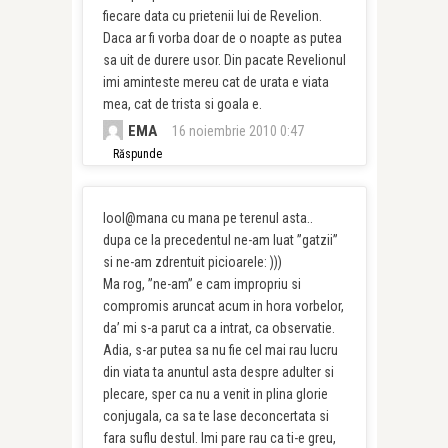
fiecare data cu prietenii lui de Revelion.
Daca ar fi vorba doar de o noapte as putea
sa uit de durere usor. Din pacate Revelionul
imi aminteste mereu cat de urata e viata
mea, cat de trista si goala e.
EMA
16 noiembrie 2010 0:47
Răspunde
lool@mana cu mana pe terenul asta..
dupa ce la precedentul ne-am luat ”gatzii”
si ne-am zdrentuit picioarele: )))
Ma rog, ”ne-am” e cam impropriu si
compromis aruncat acum in hora vorbelor,
da’ mi s-a parut ca a intrat, ca observatie.
Adia, s-ar putea sa nu fie cel mai rau lucru
din viata ta anuntul asta despre adulter si
plecare, sper ca nu a venit in plina glorie
conjugala, ca sa te lase deconcertata si
fara suflu destul. Imi pare rau ca ti-e greu,