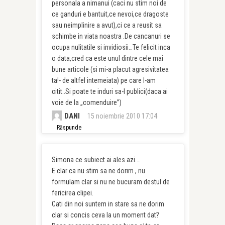
personala a nimanui (caci nu stim noi de
ce ganduri e bantuit,ce nevoi,ce dragoste
sau neimplinire a avut),ci ce a reusit sa
schimbe in viata noastra .De cancanuri se
ocupa nulitatile si invidiosii…Te felicit inca
o data,cred ca este unul dintre cele mai
bune articole (si mi-a placut agresivitatea
ta!- de altfel intemeiata) pe care l-am
citit..Si poate te induri sa-l publici(daca ai
voie de la „comenduire”)
DANI
15 noiembrie 2010 17:04
Răspunde
Simona ce subiect ai ales azi….
E clar ca nu stim sa ne dorim , nu
formulam clar si nu ne bucuram destul de
fericirea clipei.
Cati din noi suntem in stare sa ne dorim
clar si concis ceva la un moment dat?