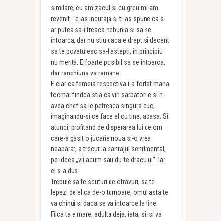
similare, eu am zacut si cu greu mi-am
revenit. Te-as incuraja si ti-as spune ca s-
ar putea sa-i treaca nebunia si sa se
intoarca, dar nu stiu daca e drept si decent
sa te povatuiesc sa-l astepti, in principiu
nu merita. E foarte posibil sa se intoarca,
dar ranchiuna va ramane.
E clar ca femeia respectiva i-a fortat mana
tocmai fiindca stia ca vin sarbatorile si n-
avea chef sa le petreaca singura cuc,
imaginandu-si ce face el cu tine, acasa. Si
atunci, profitand de disperarea lui de om
care-a gasit o jucarie noua si-o vrea
neaparat, a trecut la santajul sentimental,
pe ideea „vii acum sau du-te dracului”. Iar
el s-a dus.
Trebuie sa te scuturi de otravuri, sa te
lepezi de el ca de-o tumoare, omul asta te
va chinui si daca se va intoarce la tine.
Fiica ta e mare, adulta deja, iata, si isi va