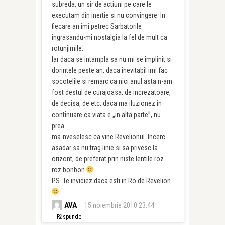
subreda, un sir de actiuni pe care le
executam din inertie si nu convingere. In
fiecare an imi petrec Sarbatorile
ingrasandu-mi nostalgia la fel de mult ca
rotunjimile.
Iar daca se intampla sa nu mi se implinit si
dorintele peste an, daca inevitabil imi fac
socotelile si remarc ca nici anul asta n-am
fost destul de curajoasa, de increzatoare,
de decisa, de etc, daca ma iluzionez in
continuare ca viata e „in alta parte”, nu
prea
ma-nveselesc ca vine Revelionul. Incerc
asadar sa nu trag linie si sa privesc la
orizont, de preferat prin niste lentile roz
roz bonbon
PS. Te invidiez daca esti in Ro de Revelion..
AVA
15 noiembrie 2010 23:44
Răspunde