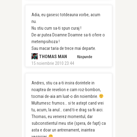
Adia, eu gasesc totdeauna vorbe, acum
nu.
Nu stiu cum sa-ti spun curaj !
De-ar putea Doamne Doamne sa-ti ofere o
metempsihoza !
Sau macar taria de trece mai departe.
THOMAS MAN
Răspunde
15 noiembrie 2010 23:44
Andres, stiu ca a-ti insira dorintele in
noaptea de revelion e cam roz-bombon,
tocmai de-aia am luat-o din noiembrie.
Multumesc frumos… si te astept cand vrei
tu, acum, la anul… cand ti-e drag sa fii aici.
Thomas, eu venerez momentul, dar
subconstientul meu stie (spera, de fapt) ca
asta e doar un antrenament, inaintea
vesniciei.