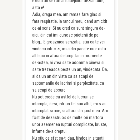
exista un sezon al nadejdilor dezlantuite,
asta e!
Adia, draga mea, am ramas fara glas si
fara respiratie, la randul meu, cand am citit
ce-ai scris! Si nu cred ca sunt singura de-
aici, din cat imi cunosc prietenii de pe
blog… E groaznica senzatia, stiu ca te vei
vindeca intr-o zi, insa din pacate nu exista
alt leac in afara de timp. Iar in momente
de-astea, ai vrea sa te adoarma cineva si
sa te trezeasca peste un an, vindecata. Da,
ai da un an din viata ca sa scapi de
saptamanile de lacrimi si perplexitate, ca
sa scapi de absurd.
Nu pot crede ca astfel de lucruri se
intampla, desi, intr-un fel sau altul, mi s-au
intamplat si mie, si altora din jurul meu. Am
fost de dezastruos de multe ori martora
unor asemenea rupturi complicate, bruste,
infame de-a dreptul.
Nu stiu ce sfat sa-ti dau, fiindca in situatii