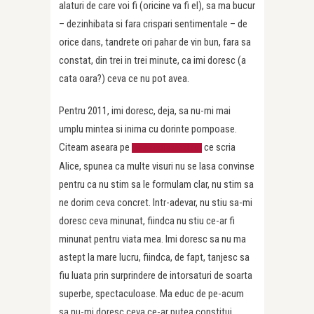
alaturi de care voi fi (oricine va fi el), sa ma bucur
– dezinhibata si fara crispari sentimentale – de
orice dans, tandrete ori pahar de vin bun, fara sa
constat, din trei in trei minute, ca imi doresc (a
cata oara?) ceva ce nu pot avea.
Pentru 2011, imi doresc, deja, sa nu-mi mai
umplu mintea si inima cu dorinte pompoase.
Citeam aseara pe
ce scria
www.coffeechat.ro
Alice, spunea ca multe visuri nu se lasa convinse
pentru ca nu stim sa le formulam clar, nu stim sa
ne dorim ceva concret. Intr-adevar, nu stiu sa-mi
doresc ceva minunat, fiindca nu stiu ce-ar fi
minunat pentru viata mea. Imi doresc sa nu ma
astept la mare lucru, fiindca, de fapt, tanjesc sa
fiu luata prin surprindere de intorsaturi de soarta
superbe, spectaculoase. Ma educ de pe-acum
sa nu-mi doresc ceva ce-ar putea constitui