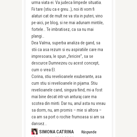
urma viata ei. Va judeca limpede situatia.
Fii tare (stiu ca e greu…), noi iti vom fi
alaturi cat de mult ne va sta in puteri, vino
pe-aici, pe blog, si ne mai adunam mintile,
fortele… Te imbratisez, ca sa nu mai
plangi…
Dea Valma, superba analiza de gand, sa
stii ca asa rezum si eu aspiratiile care ma
impresoara, le spun „fericire”, sa se
descurce Dumnezeu cu acest concept,
cum o vrea El.
Corina, stiu revelioanele exuberante, asa
cum stiu si revelioanele in pijama. Stiu
revelioanele cand, singura fiind, mi-a fost
mai bine decat intr-un anturaj care ma
scotea din minti. Dar nu, anul asta nu vreau
sa dorm, nu, am promis – mie si altora –
ca am sa port o rochie frumoasa si am sa
dansez…
SIMONA CATRINA
Răspunde