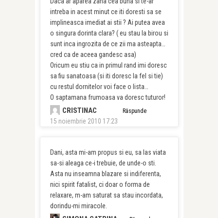
Daca ar aparea zana cea buna si te-ar
intreba in acest minut ce iti doresti sa se
implineasca imediat ai stii ? Ai putea avea
o singura dorinta clara? ( eu stau la birou si
sunt inca ingrozita de ce zii ma asteapta…
cred ca de aceea gandesc asa)
Oricum eu stiu ca in primul rand imi doresc
sa fiu sanatoasa (si iti doresc la fel si tie)
cu restul dornitelor voi face o lista…
O saptamana frumoasa va doresc tuturor!
CRISTINAC
Răspunde
15 noiembrie 2010 17:23
Dani, asta mi-am propus si eu, sa las viata
sa-si aleaga ce-i trebuie, de unde-o sti.
Asta nu inseamna blazare si indiferenta,
nici spirit fatalist, ci doar o forma de
relaxare, m-am saturat sa stau incordata,
dorindu-mi miracole.