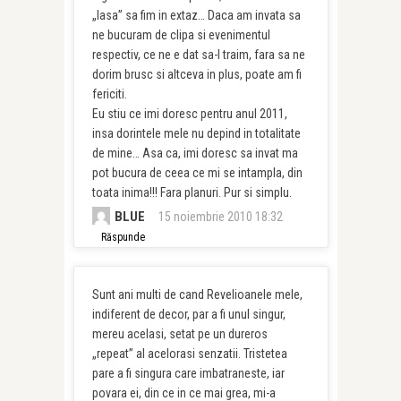
„lasa” sa fim in extaz… Daca am invata sa
ne bucuram de clipa si evenimentul
respectiv, ce ne e dat sa-l traim, fara sa ne
dorim brusc si altceva in plus, poate am fi
fericiti.
Eu stiu ce imi doresc pentru anul 2011,
insa dorintele mele nu depind in totalitate
de mine… Asa ca, imi doresc sa invat ma
pot bucura de ceea ce mi se intampla, din
toata inima!!! Fara planuri. Pur si simplu.
BLUE
15 noiembrie 2010 18:32
Răspunde
Sunt ani multi de cand Revelioanele mele,
indiferent de decor, par a fi unul singur,
mereu acelasi, setat pe un dureros
„repeat” al acelorasi senzatii. Tristetea
pare a fi singura care imbatraneste, iar
povara ei, din ce in ce mai grea, mi-a