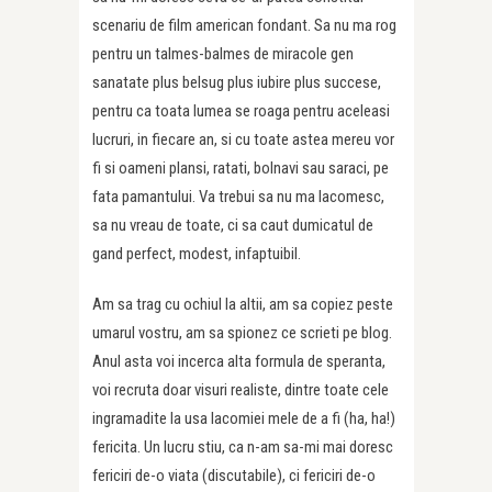
scenariu de film american fondant. Sa nu ma rog
pentru un talmes-balmes de miracole gen
sanatate plus belsug plus iubire plus succese,
pentru ca toata lumea se roaga pentru aceleasi
lucruri, in fiecare an, si cu toate astea mereu vor
fi si oameni plansi, ratati, bolnavi sau saraci, pe
fata pamantului. Va trebui sa nu ma lacomesc,
sa nu vreau de toate, ci sa caut dumicatul de
gand perfect, modest, infaptuibil.
Am sa trag cu ochiul la altii, am sa copiez peste
umarul vostru, am sa spionez ce scrieti pe blog.
Anul asta voi incerca alta formula de speranta,
voi recruta doar visuri realiste, dintre toate cele
ingramadite la usa lacomiei mele de a fi (ha, ha!)
fericita. Un lucru stiu, ca n-am sa-mi mai doresc
fericiri de-o viata (discutabile), ci fericiri de-o