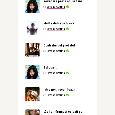
Revedere peste ani si bani
de
Simona Catrina
Mult e dulce si luxata
de
Simona Catrina
Contratimpul probabil
de
Simona Catrina
Sufocant
de
Simona Catrina
Intre noi, necalificatii
de
Simona Catrina
„Cu feti-frumosi culcati pe