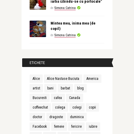
iarba izbindu-se cu portocale”
de
Simona Catrina
Mintea mea, inima mea (de
copil)
de
Simona Catrina
ETICHETE
Alice
Alice Nastase Buciuta
America
artist
bani
barbat
blog
Bucuresti
cafea
Canada
coffeechat
colega
colegi
copii
doctor
dragoste
duminica
Facebook
femeie
fericire
iubire