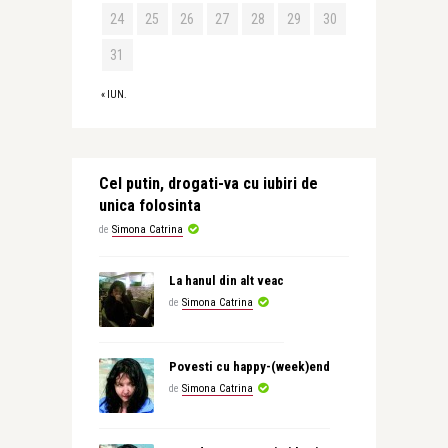
24
25
26
27
28
29
30
31
« IUN.
Cel putin, drogati-va cu iubiri de
unica folosinta
de
Simona Catrina
La hanul din alt veac
de
Simona Catrina
Povesti cu happy-(week)end
de
Simona Catrina