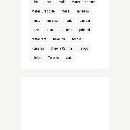
iubit
liceu
mall
Marea Dragoste
Marea Dragoste
mesaj
mireasa
munte
muzica
nunta
oameni
poze
presa
prietena
prieteni
restaurant
Revelion
rochie
Romania
Simona Catrina
Tango
telefon
Toronto
viata