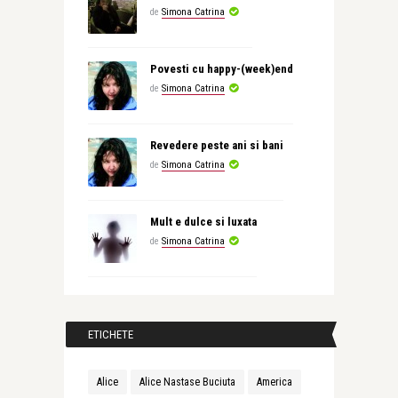
de
Simona Catrina
Povesti cu happy-(week)end
de
Simona Catrina
Revedere peste ani si bani
de
Simona Catrina
Mult e dulce si luxata
de
Simona Catrina
ETICHETE
Alice
Alice Nastase Buciuta
America