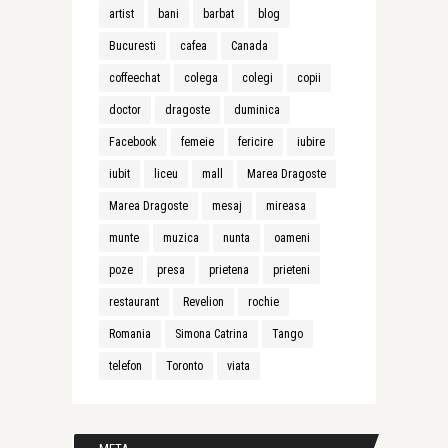
artist
bani
barbat
blog
Bucuresti
cafea
Canada
coffeechat
colega
colegi
copii
doctor
dragoste
duminica
Facebook
femeie
fericire
iubire
iubit
liceu
mall
Marea Dragoste
Marea Dragoste
mesaj
mireasa
munte
muzica
nunta
oameni
poze
presa
prietena
prieteni
restaurant
Revelion
rochie
Romania
Simona Catrina
Tango
telefon
Toronto
viata