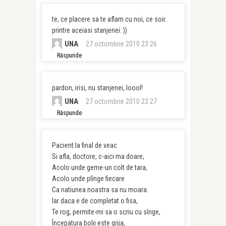
te, ce placere sa te aflam cu noi, ce soir..
printre aceiasi stanjenei: ))
UNA
27 octombrie 2010 23:26
Răspunde
pardon, irisi, nu stanjenei, loool!
UNA
27 octombrie 2010 23:27
Răspunde
Pacient la final de veac
Si afla, doctore, c-aici ma doare,
Acolo unde geme-un colt de tara,
Acolo unde plînge fiecare
Ca natiunea noastra sa nu moara.
Iar daca e de completat o fisa,
Te rog, permite-mi sa o scriu cu sînge,
Începatura bolii este grija,