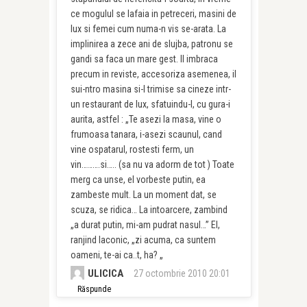
ce mogulul se lafaia in petreceri, masini de
lux si femei cum numa-n vis se-arata. La
implinirea a zece ani de slujba, patronu se
gandi sa faca un mare gest. Il imbraca
precum in reviste, accesoriza asemenea, il
sui-ntro masina si-l trimise sa cineze intr-
un restaurant de lux, sfatuindu-l, cu gura-i
aurita, astfel : „Te asezi la masa, vine o
frumoasa tanara, i-asezi scaunul, cand
vine ospatarul, rostesti ferm, un
vin……….si….. (sa nu va adorm de tot ) Toate
merg ca unse, el vorbeste putin, ea
zambeste mult. La un moment dat, se
scuza, se ridica… La intoarcere, zambind
„a durat putin, mi-am pudrat nasul…” El,
ranjind laconic, „zi acuma, ca suntem
oameni, te-ai ca..t, ha? „
ULICICA
27 octombrie 2010 20:01
Răspunde