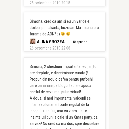
26 octombrie 2010 20:18
Simona, cred ca am si eu un var de-al
doilea, prin alianta, buzoian. Ma inscriu c-o
farama de ADN? : )
ALINA GROZEA
Răspunde
26 octombrie 2010 22:08
Simona, 2 chestiuni importante: eu_si_tu
are dreptate, e discriminare curata:)!
Propun din nou o cafea pentru pufoshii
care bananaie pe blogul tau si-i apuca
cheful de ceva mai putin virtual!
A doua, si mai importanta: valcenii se
intalnesc lunar si foarte regulat de la
inceputul anului, asa ca v-am luat-o
inainte…si pun la cale si un Xmas party, ca
sa vezi! Nu cred ca ma duc, spre deosebire