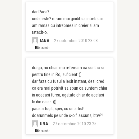
dar Paca?
unde este? m-am mai gindit sa intreb dar
am ramas cu intrebarea in creier si am
ratacit-o.
IANA
27 octombrie 2010 23:08
Răspunde
draga, nu chiar. ma refeream ca sunt io si
pentru tine in Ro, suficient: ))
dar faza cu fusul a iesit instant, desi cred
ca era mai potrivit sa spun ca suntem chiar
in aceeasi furca, agatate chiar de acelasi
fir din caier: )))
paca a fugit, sper, cu un artist!
doarunmelc pe unde s-o fi ascuns, btw?!
UNA
27 octombrie 2010 23:25
Răspunde