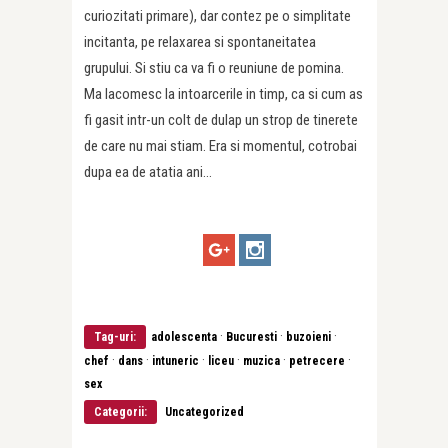
curiozitati primare), dar contez pe o simplitate
incitanta, pe relaxarea si spontaneitatea
grupului. Si stiu ca va fi o reuniune de pomina.
Ma lacomesc la intoarcerile in timp, ca si cum as
fi gasit intr-un colt de dulap un strop de tinerete
de care nu mai stiam. Era si momentul, cotrobai
dupa ea de atatia ani…
·
·
·
Tag-uri:
adolescenta
Bucuresti
buzoieni
·
·
·
·
·
·
chef
dans
intuneric
liceu
muzica
petrecere
sex
Categorii:
Uncategorized