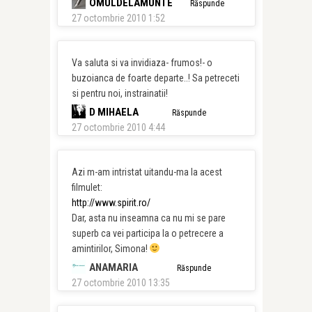
OMULDELAMUNTE
Răspunde
27 octombrie 2010 1:52
Va saluta si va invidiaza- frumos!- o
buzoianca de foarte departe..! Sa petreceti
si pentru noi, instrainatii!
D MIHAELA
Răspunde
27 octombrie 2010 4:44
Azi m-am intristat uitandu-ma la acest
filmulet:
http://www.spirit.ro/
Dar, asta nu inseamna ca nu mi se pare
superb ca vei participa la o petrecere a
amintirilor, Simona!
ANAMARIA
Răspunde
27 octombrie 2010 13:35