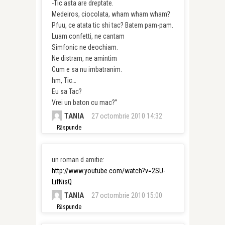
-Tic asta are dreptate.
Medeiros, ciocolata, wham wham wham?
Pfuu, ce atata tic shi tac? Batem pam-pam.
Luam confetti, ne cantam
Simfonic ne deochiam.
Ne distram, ne amintim
Cum e sa nu imbatranim.
hm, Tic…
Eu sa Tac?
Vrei un baton cu mac?”
TANIA
27 octombrie 2010 14:32
Răspunde
un roman d amitie:
http://www.youtube.com/watch?v=2SU-
LifNisQ
TANIA
27 octombrie 2010 15:00
Răspunde