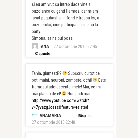
si eu am vrut sa intreb daca vine si
buzoianca cu genti Hermes, dar m-am
lasat pagubasha. in fond e treaba lor, a
buzoienilor, cine participa si cine nu la
party.
Simona, sa ne pui poze.
IANA
27 octombrie 2010 22:45
Răspunde
Tania, glumesti??
Subscriu cu tot ce
pot: maini, neuroni, zambete, ochi!
Este
frumosul adolescentei mele! Mai, ce-mi
mai placea de el!
Non parli mai …
http://www.youtube.com/watch?
v=7yvazgJcezs&feature=related
ANAMARIA
Răspunde
27 octombrie 2010 22:48