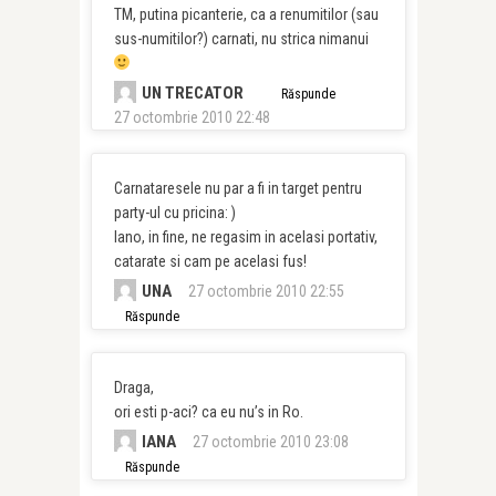
TM, putina picanterie, ca a renumitilor (sau
sus-numitilor?) carnati, nu strica nimanui
UN TRECATOR
Răspunde
27 octombrie 2010 22:48
Carnataresele nu par a fi in target pentru
party-ul cu pricina: )
Iano, in fine, ne regasim in acelasi portativ,
catarate si cam pe acelasi fus!
UNA
27 octombrie 2010 22:55
Răspunde
Draga,
ori esti p-aci? ca eu nu’s in Ro.
IANA
27 octombrie 2010 23:08
Răspunde