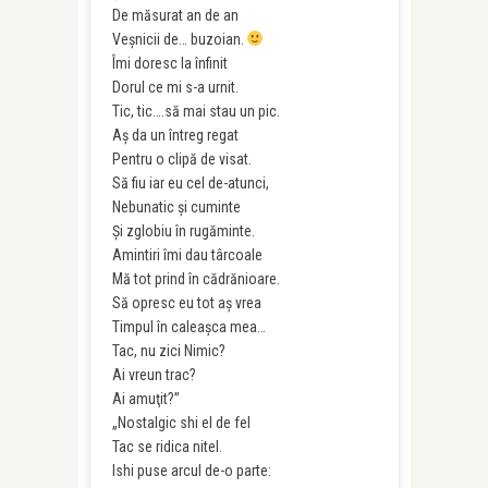
De măsurat an de an
Veşnicii de… buzoian.
Îmi doresc la înfinit
Dorul ce mi s-a urnit.
Tic, tic….să mai stau un pic.
Aş da un întreg regat
Pentru o clipă de visat.
Să fiu iar eu cel de-atunci,
Nebunatic şi cuminte
Şi zglobiu în rugăminte.
Amintiri îmi dau târcoale
Mă tot prind în cădrănioare.
Să opresc eu tot aş vrea
Timpul în caleaşca mea…
Tac, nu zici Nimic?
Ai vreun trac?
Ai amuţit?”
„Nostalgic shi el de fel
Tac se ridica nitel.
Ishi puse arcul de-o parte: