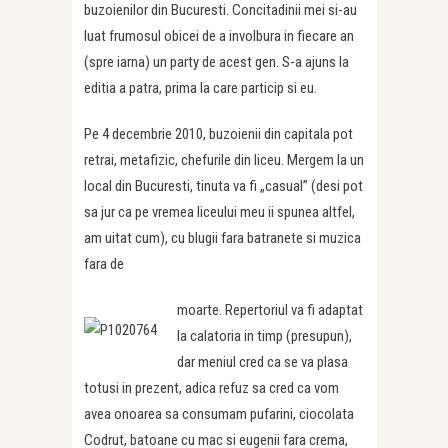
buzoienilor din Bucuresti. Concitadinii mei si-au
luat frumosul obicei de a involbura in fiecare an
(spre iarna) un party de acest gen. S-a ajuns la
editia a patra, prima la care particip si eu.
Pe 4 decembrie 2010, buzoienii din capitala pot
retrai, metafizic, chefurile din liceu. Mergem la un
local din Bucuresti, tinuta va fi „casual” (desi pot
sa jur ca pe vremea liceului meu ii spunea altfel,
am uitat cum), cu blugii fara batranete si muzica
fara de
moarte. Repertoriul va fi adaptat
la calatoria in timp (presupun),
dar meniul cred ca se va plasa
totusi in prezent, adica refuz sa cred ca vom
avea onoarea sa consumam pufarini, ciocolata
Codrut, batoane cu mac si eugenii fara crema,