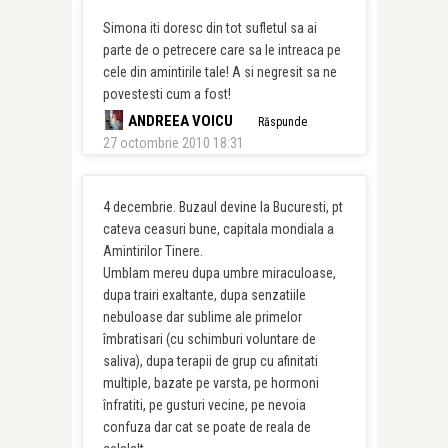
Simona iti doresc din tot sufletul sa ai
parte de o petrecere care sa le intreaca pe
cele din amintirile tale! A si negresit sa ne
povestesti cum a fost!
ANDREEA VOICU
Răspunde
27 octombrie 2010 18:31
4 decembrie. Buzaul devine la Bucuresti, pt
cateva ceasuri bune, capitala mondiala a
Amintirilor Tinere.
Umblam mereu dupa umbre miraculoase,
dupa trairi exaltante, dupa senzatiile
nebuloase dar sublime ale primelor
îmbratisari (cu schimburi voluntare de
saliva), dupa terapii de grup cu afinitati
multiple, bazate pe varsta, pe hormoni
înfratiti, pe gusturi vecine, pe nevoia
confuza dar cat se poate de reala de