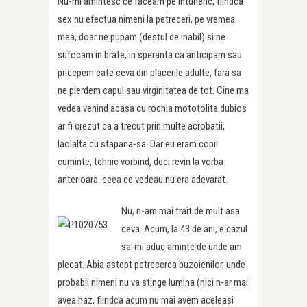
Nu-mi amintesc ce faceam pe intuneric, fiindca
sex nu efectua nimeni la petreceri, pe vremea
mea, doar ne pupam (destul de inabil) si ne
sufocam in brate, in speranta ca anticipam sau
pricepem cate ceva din placerile adulte, fara sa
ne pierdem capul sau virginitatea de tot. Cine ma
vedea venind acasa cu rochia mototolita dubios
ar fi crezut ca a trecut prin multe acrobatii,
laolalta cu stapana-sa. Dar eu eram copil
cuminte, tehnic vorbind, deci revin la vorba
anterioara: ceea ce vedeau nu era adevarat.
Nu, n-am mai trait de mult asa
ceva. Acum, la 43 de ani, e cazul
sa-mi aduc aminte de unde am
plecat. Abia astept petrecerea buzoienilor, unde
probabil nimeni nu va stinge lumina (nici n-ar mai
avea haz, fiindca acum nu mai avem aceleasi