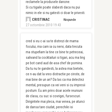
reclamele la produsele danone.
Si cu tigaile poate slabesti daca nu pui
nimic in ele si nu gatesti ci doar le privesti.
CRISTINAC
Răspunde
27 octombrie 2010 19:43
cred si eu c-ai sa te distrezi de mama
focului, ma cam ia cu nervi, data trecuta
ma stupefiam la tine ce bine te petreceai,
salivand la cocktailuri si tigari, acu ma ling
pe bot cand aud de-asa chef de pomina.
Da tu nu te gandesti, la astea mai bietele,
ce n-au dat la vreo distractie pe cinste, de
mai bine de un an? Da las ca ma delectez
mental, presupun ca vei veni si cu impresii
postum. Eu am prins doar acele reuniuni
de clasa, cu suc si covrigei, fursescuri.
Dirigintele mai pleca, mai venea, pe atunci
de dansa tare ciudat, perechile isi