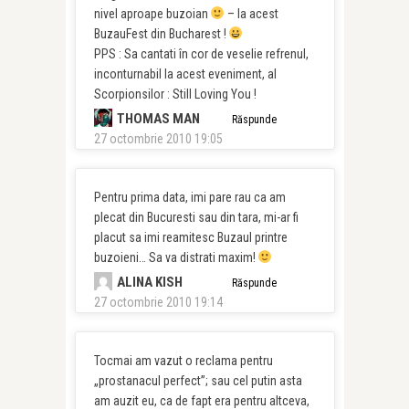
nivel aproape buzoian
– la acest
BuzauFest din Bucharest !
PPS : Sa cantati în cor de veselie refrenul,
inconturnabil la acest eveniment, al
Scorpionsilor : Still Loving You !
THOMAS MAN
Răspunde
27 octombrie 2010 19:05
Pentru prima data, imi pare rau ca am
plecat din Bucuresti sau din tara, mi-ar fi
placut sa imi reamitesc Buzaul printre
buzoieni… Sa va distrati maxim!
ALINA KISH
Răspunde
27 octombrie 2010 19:14
Tocmai am vazut o reclama pentru
„prostanacul perfect”; sau cel putin asta
am auzit eu, ca de fapt era pentru altceva,