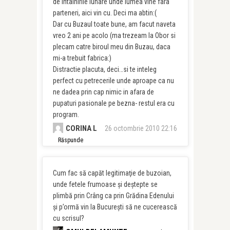
de intalnirile lunare unde lumea vine fara
parteneri, aici vin cu. Deci ma abtin:(
Dar cu Buzaul toate bune, am facut naveta
vreo 2 ani pe acolo (ma trezeam la Obor si
plecam catre biroul meu din Buzau, daca
mi-a trebuit fabrica:)
Distractie placuta, deci…si te inteleg
perfect cu petrecerile unde aproape ca nu
ne dadea prin cap nimic in afara de
pupaturi pasionale pe bezna- restul era cu
program.
CORINA L
26 octombrie 2010 22:16
Răspunde
Cum fac să capăt legitimaţie de buzoian,
unde fetele frumoase şi deştepte se
plimbă prin Crâng ca prin Grădina Edenului
şi p’ormă vin la Bucureşti să ne cucerească
cu scrisul?