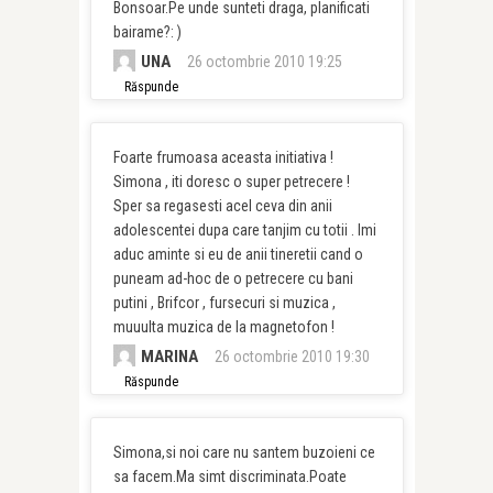
Bonsoar.Pe unde sunteti draga, planificati
bairame?: )
UNA
26 octombrie 2010 19:25
Răspunde
Foarte frumoasa aceasta initiativa !
Simona , iti doresc o super petrecere !
Sper sa regasesti acel ceva din anii
adolescentei dupa care tanjim cu totii . Imi
aduc aminte si eu de anii tineretii cand o
puneam ad-hoc de o petrecere cu bani
putini , Brifcor , fursecuri si muzica ,
muuulta muzica de la magnetofon !
MARINA
26 octombrie 2010 19:30
Răspunde
Simona,si noi care nu santem buzoieni ce
sa facem.Ma simt discriminata.Poate