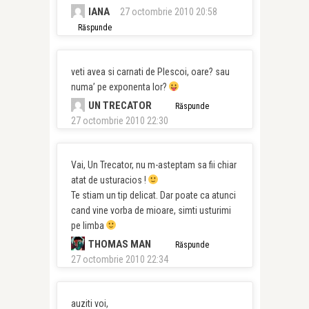
IANA
27 octombrie 2010 20:58
Răspunde
veti avea si carnati de Plescoi, oare? sau
numa’ pe exponenta lor?
UN TRECATOR
Răspunde
27 octombrie 2010 22:30
Vai, Un Trecator, nu m-asteptam sa fii chiar
atat de usturacios !
Te stiam un tip delicat. Dar poate ca atunci
cand vine vorba de mioare, simti usturimi
pe limba
THOMAS MAN
Răspunde
27 octombrie 2010 22:34
auziti voi,