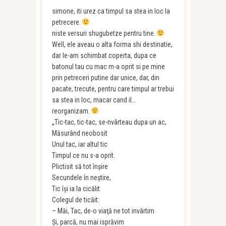
simone, iti urez ca timpul sa stea in loc la
petrecere.
niste versuri shugubetze pentru tine.
Well, ele aveau o alta forma shi destinatie,
dar le-am schimbat coperta, dupa ce
batonul tau cu mac m-a oprit si pe mine
prin petreceri putine dar unice, dar, din
pacate, trecute, pentru care timpul ar trebui
sa stea in loc, macar cand il…
reorganizam.
„Tic-tac, tic-tac, se-nvârteau dupa un ac,
Măsurând neobosit
Unul tac, iar altul tic
Timpul ce nu s-a oprit.
Plictisit să tot înşire
Secundele în neştire,
Tic îşi ia la cicălit
Colegul de ticăit:
– Măi, Tac, de-o viaţă ne tot invârtim
Şi, parcă, nu mai isprăvim