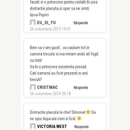
faceti si o petrecere pentru ceilalti.Iti urez
distractie placuta,si sper sa ne simti
lipsa.Pupici
EU_SI_TU
Răspunde
26 octombrie 2010 19:51
Bine ca v-am gasit… va cautam tot in
camera trecuta si ma miram unde ati fugit
cu totii!
Va fii o petrecere excelenta prevad.
Cati oamenii au fost prezenti in anii
trecuti?
CRISTINAC
Răspunde
26 octombrie 2010 20:18
Distractie placuta la chef Simona!
Sa
ne spui dupa aia cum a fost.
VICTORIA WEST
Răspunde