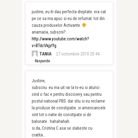
justine, eu iti dau perfecta dreptate. era cat
pe ce sa ma apuc si eu de refumat. tot din
cauza produselor Activante.
anamaria, subscrii?:
http://www.youtube.com/watch?
v=BTdcVkjyffg
TANIA
27 octombrie 2010 20:44
Răspunde
Justine,
subscriu. eu ma uit rar la tv-eu si atunci
cind o fac e pentru discovery sau pentru
postul national PBS. dar stiu si eu reclame
la produse de constipatie. si americancele
sint tot o natie de constipate si de
balonate.. hahahahah
si da, Cristina C asa se slabeste cu
cratita…