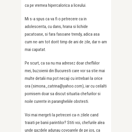
ca pe vremea hipercalorica a liceului.
Mi s-a spus ca va fi o petrecere ca in
adolescenta, cu dans, hrana si lichide
pacatoase, si fara fasoane trendy, adica asa
cum ne-am tot dorit timp de ani de zile, dar n-am
mai capatat.
Pe scurt, ca sa nu ma adresez doar chefliilor
mei, buzoienii din Bucuresti care vor sa stie mai
multe detalii ma pot necaji cu intrebari la orice
ora (simona_catrina@yahoo.com), iar cu ceilalti
pornisem doar sa discut situatia chefurilor si
noile curente in parangheliile obstesti.
Voi mai mergeti la petreceri ca-n zilele cand
traiati pe banii parintilor? Stiti voi, chefurile alea
unde gazdele adunau covoarele de pe jos, ca