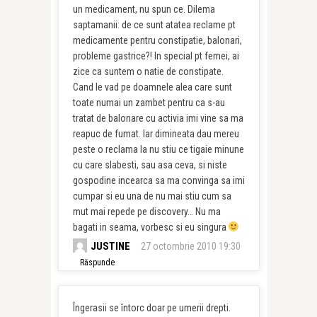
un medicament, nu spun ce. Dilema
saptamanii: de ce sunt atatea reclame pt
medicamente pentru constipatie, balonari,
probleme gastrice?! In special pt femei, ai
zice ca suntem o natie de constipate.
Cand le vad pe doamnele alea care sunt
toate numai un zambet pentru ca s-au
tratat de balonare cu activia imi vine sa ma
reapuc de fumat. Iar dimineata dau mereu
peste o reclama la nu stiu ce tigaie minune
cu care slabesti, sau asa ceva, si niste
gospodine incearca sa ma convinga sa imi
cumpar si eu una de nu mai stiu cum sa
mut mai repede pe discovery… Nu ma
bagati in seama, vorbesc si eu singura
JUSTINE
27 octombrie 2010 19:30
Răspunde
Îngerasii se întorc doar pe umerii drepti.