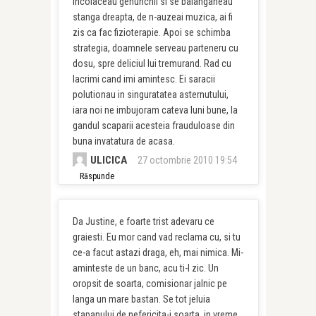
incolaceau genunchii si se balanganeau
stanga dreapta, de n-auzeai muzica, ai fi
zis ca fac fizioterapie. Apoi se schimba
strategia, doamnele serveau parteneru cu
dosu, spre deliciul lui tremurand. Rad cu
lacrimi cand imi amintesc. Ei saracii
polutionau in singuratatea asternutului,
iara noi ne imbujoram cateva luni bune, la
gandul scaparii acesteia frauduloase din
buna invatatura de acasa.
ULICICA
27 octombrie 2010 19:54
Răspunde
Da Justine, e foarte trist adevaru ce
graiesti. Eu mor cand vad reclama cu, si tu
ce-a facut astazi draga, eh, mai nimica. Mi-
aminteste de un banc, acu ti-l zic. Un
oropsit de soarta, comisionar jalnic pe
langa un mare bastan. Se tot jeluia
stapanului de nefericita-i soarta, in vreme