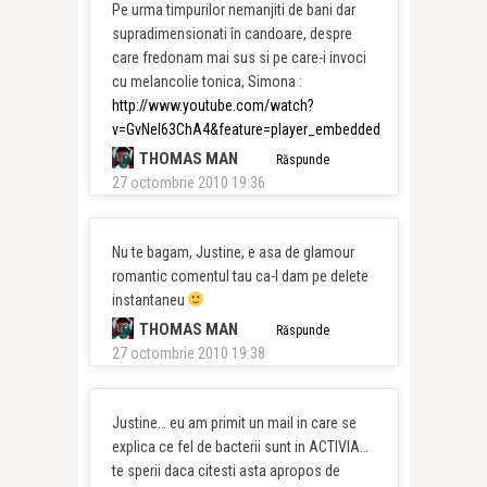
Pe urma timpurilor nemanjiti de bani dar
supradimensionati în candoare, despre
care fredonam mai sus si pe care-i invoci
cu melancolie tonica, Simona :
http://www.youtube.com/watch?
v=GvNel63ChA4&feature=player_embedded
THOMAS MAN
Răspunde
27 octombrie 2010 19:36
Nu te bagam, Justine, e asa de glamour
romantic comentul tau ca-l dam pe delete
instantaneu
THOMAS MAN
Răspunde
27 octombrie 2010 19:38
Justine… eu am primit un mail in care se
explica ce fel de bacterii sunt in ACTIVIA…
te sperii daca citesti asta apropos de