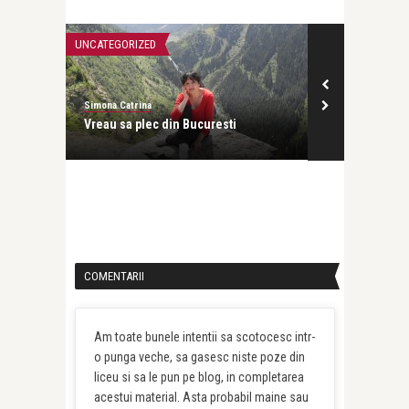
RIZED
UNCATEGORIZED
trina
Simona Catrina
 plec din Bucuresti
Ce-ati facut cu festivalurile noastre?
COMENTARII
Am toate bunele intentii sa scotocesc intr-
o punga veche, sa gasesc niste poze din
liceu si sa le pun pe blog, in completarea
acestui material. Asta probabil maine sau