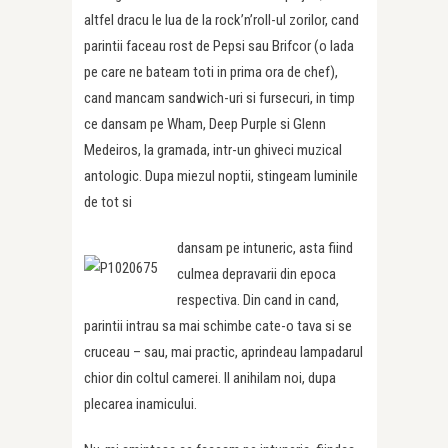
altfel dracu le lua de la rock’n’roll-ul zorilor, cand
parintii faceau rost de Pepsi sau Brifcor (o lada
pe care ne bateam toti in prima ora de chef),
cand mancam sandwich-uri si fursecuri, in timp
ce dansam pe Wham, Deep Purple si Glenn
Medeiros, la gramada, intr-un ghiveci muzical
antologic. Dupa miezul noptii, stingeam luminile
de tot si
dansam pe intuneric, asta fiind
culmea depravarii din epoca
respectiva. Din cand in cand,
parintii intrau sa mai schimbe cate-o tava si se
cruceau – sau, mai practic, aprindeau lampadarul
chior din coltul camerei. Il anihilam noi, dupa
plecarea inamicului.