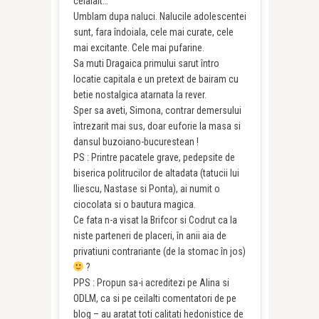
celalalt…
Umblam dupa naluci. Nalucile adolescentei
sunt, fara îndoiala, cele mai curate, cele
mai excitante. Cele mai pufarine.
Sa muti Dragaica primului sarut întro
locatie capitala e un pretext de bairam cu
betie nostalgica atarnata la rever.
Sper sa aveti, Simona, contrar demersului
întrezarit mai sus, doar euforie la masa si
dansul buzoiano-bucurestean !
PS : Printre pacatele grave, pedepsite de
biserica politrucilor de altadata (tatucii lui
Iliescu, Nastase si Ponta), ai numit o
ciocolata si o bautura magica.
Ce fata n-a visat la Brifcor si Codrut ca la
niste parteneri de placeri, în anii aia de
privatiuni contrariante (de la stomac în jos)
?
PPS : Propun sa-i acreditezi pe Alina si
ODLM, ca si pe ceilalti comentatori de pe
blog – au aratat toti calitati hedonistice de