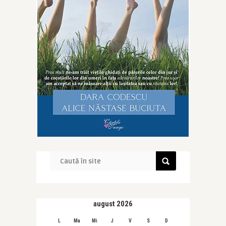
august 2026
L
Ma
Mi
J
V
S
D