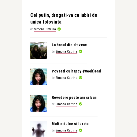
Cel putin, drogati-va cu iubiri de
unica folosinta
de
Simona Catrina
La hanul din alt veac
de
Simona Catrina
Povesti cu happy-(week)end
de
Simona Catrina
Revedere peste ani si bani
de
Simona Catrina
Mult e dulce si luxata
de
Simona Catrina