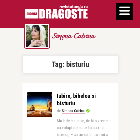
Simona Catrina
Tag:
bisturiu
Iubire, bibelou si
bisturiu
de
Simona Catrina
Ma indeletnicesc, de la o vreme –
cu voluptate superficiala (dar
intensa) – cu un serial care mi-a