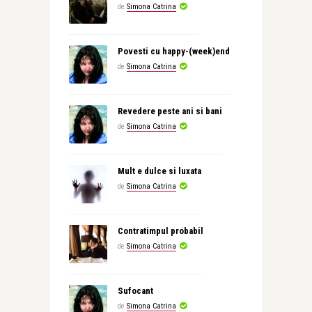
de
Simona Catrina
Povesti cu happy-(week)end
de
Simona Catrina
Revedere peste ani si bani
de
Simona Catrina
Mult e dulce si luxata
de
Simona Catrina
Contratimpul probabil
de
Simona Catrina
Sufocant
de
Simona Catrina