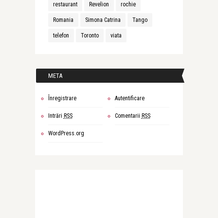
restaurant
Revelion
rochie
Romania
Simona Catrina
Tango
telefon
Toronto
viata
META
Înregistrare
Autentificare
Intrări
RSS
Comentarii
RSS
WordPress.org