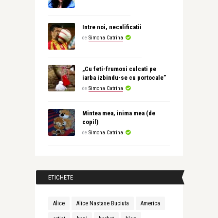
Intre noi, necalificatii
de
Simona Catrina
„Cu feti-frumosi culcati pe
iarba izbindu-se cu portocale”
de
Simona Catrina
Mintea mea, inima mea (de
copil)
de
Simona Catrina
ETICHETE
Alice
Alice Nastase Buciuta
America