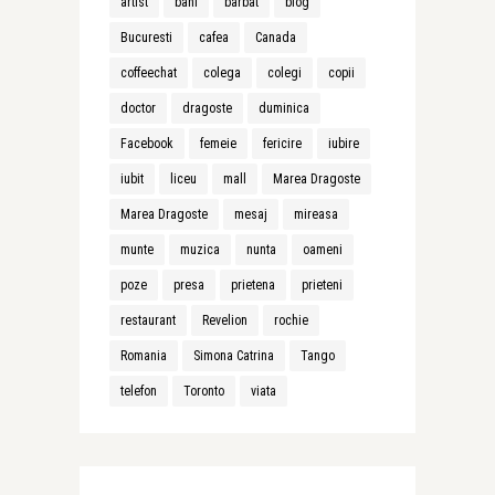
artist
bani
barbat
blog
Bucuresti
cafea
Canada
coffeechat
colega
colegi
copii
doctor
dragoste
duminica
Facebook
femeie
fericire
iubire
iubit
liceu
mall
Marea Dragoste
Marea Dragoste
mesaj
mireasa
munte
muzica
nunta
oameni
poze
presa
prietena
prieteni
restaurant
Revelion
rochie
Romania
Simona Catrina
Tango
telefon
Toronto
viata