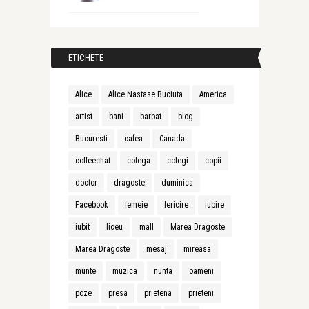
ETICHETE
Alice
Alice Nastase Buciuta
America
artist
bani
barbat
blog
Bucuresti
cafea
Canada
coffeechat
colega
colegi
copii
doctor
dragoste
duminica
Facebook
femeie
fericire
iubire
iubit
liceu
mall
Marea Dragoste
Marea Dragoste
mesaj
mireasa
munte
muzica
nunta
oameni
poze
presa
prietena
prieteni