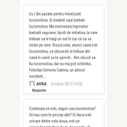
Eu ( din pacate pentru mine)sunt
locomotiva. Si evident caut barbati
locomotiva. Ma enerveaza ingrozitor
barbatii vagoane, lipsiti de initiativa, la care
trebuie sa le tragi un sut in cur ca sa se
miste pe sine. Riscul este, atunci cand esti
locomotiva, ca obosesti si trebuie din
cand in cand sa te opresti… Am obosit sa
fiu locomotiva, dar nu ma pot schimba…
Felicitari Simona Catrina, un articol
excelent…
AURA
3 martie 2013 14:28
Răspunde
Conteaza ce esti, vagon sau locomotiva?
Si/sau cum te percep altii? Si daca esti
oricare dintre cele doua, esti un