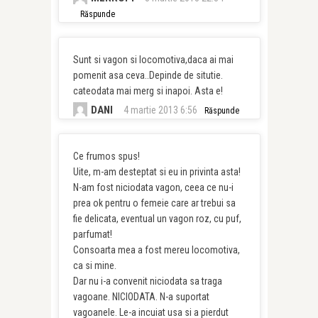
Răspunde
Sunt si vagon si locomotiva,daca ai mai
pomenit asa ceva..Depinde de situtie.
cateodata mai merg si inapoi. Asta e!
DANI
4 martie 2013 6:56
Răspunde
Ce frumos spus!
Uite, m-am desteptat si eu in privinta asta!
N-am fost niciodata vagon, ceea ce nu-i
prea ok pentru o femeie care ar trebui sa
fie delicata, eventual un vagon roz, cu puf,
parfumat!
Consoarta mea a fost mereu locomotiva,
ca si mine.
Dar nu i-a convenit niciodata sa traga
vagoane. NICIODATA. N-a suportat
vagoanele. Le-a incuiat usa si a pierdut