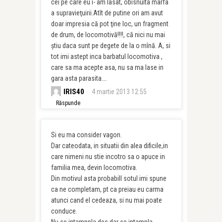
cei pe care eu i- am lasat, obisnuita marfa
a supravieţuirii.Atît de putine ori am avut
doar impresia că pot ţine loc, un fragment
de drum, de locomotivă!!!!, că nici nu mai
ştiu daca sunt pe degete de la o mînă. A, si
tot imi astept inca barbatul locomotiva ,
care sa ma acepte asa, nu sa ma lase in
gara asta parasita….
IRIS40
4 martie 2013 12:55
Răspunde
Si eu ma consider vagon.
Dar cateodata, in situatii din alea dificile,in
care nimeni nu stie incotro sa o apuce in
familia mea, devin locomotiva.
Din motivul asta probabill sotul imi spune
ca ne completam, pt ca preiau eu carma
atunci cand el cedeaza, si nu mai poate
conduce.