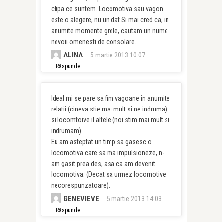
clipa ce suntem. Locomotiva sau vagon
este o alegere, nu un dat.Si mai cred ca, in
anumite momente grele, cautam un nume
nevoii omenesti de consolare.
ALINA
5 martie 2013 10:07
Răspunde
Ideal mi se pare sa fim vagoane in anumite
relatii (cineva stie mai mult si ne indruma)
si locomtoive il altele (noi stim mai mult si
indrumam).
Eu am asteptat un timp sa gasesc o
locomotiva care sa ma impulsioneze, n-
am gasit prea des, asa ca am devenit
locomotiva. (Decat sa urmez locomotive
necorespunzatoare).
GENEVIEVE
5 martie 2013 14:03
Răspunde