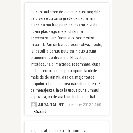
Eu sunt autotren de-ala cum sunt sagetile
de diverse culori si grade de uzura…imi
place sa ma trag pe mine insami in viata,
nu-mi plac vagoanele, chiar ma
enerveaza… am facut si-o locomotiva
mica …:D Am un barbat locomotiva, fireste,
iar bataliile pentru puterea in cuplu sunt
crancene…pentru mine. El castiga
intotdeauna si ma trage, resemnata, dupa
el. Din fericire nu se prea opune la ideile
mele de destinatii, asa ca, majoritatea
timpului tot eu sunt cea care duce greul. El
de menajeaza, insa la urcus pune umarul
la povara, ca de-aia l-am luat de barbat.
AURA BALINT
5 martie 2013 14:50
Răspunde
In general, e bine sa fii locomotiva.