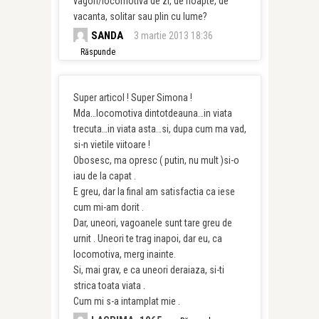
vagon/locomotiva de zi, de noapte, de
vacanta, solitar sau plin cu lume?
SANDA
3 martie 2013 18:36
Răspunde
Super articol ! Super Simona !
Mda…locomotiva dintotdeauna…in viata
trecuta…in viata asta…si, dupa cum ma vad,
si-n vietile viitoare !
Obosesc, ma opresc ( putin, nu mult )si-o
iau de la capat .
E greu, dar la final am satisfactia ca iese
cum mi-am dorit .
Dar, uneori, vagoanele sunt tare greu de
urnit . Uneori te trag inapoi, dar eu, ca
locomotiva, merg inainte.
Si, mai grav, e ca uneori deraiaza, si-ti
strica toata viata .
Cum mi s-a intamplat mie .