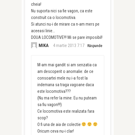
cheia!
Nu suporta nici sa fie vagon, ca este
construit ca o locomotiva.
Si atunci nu-i de mirare ca n-am mers pe
aceeasi linie…
DOUA LOCOMOTIVE!!! Mi se pare imposibil!
MIKA
4 martie 2013 7:17
Răspunde
M-am mai gandit si am senzatia ca
am descoperit o anomalie: de ce
consoartei mele nu i-a fost la
indemana sa traga vagoane daca
este locomotiva???
(Nu ma refer la mine. Eu nu puteam
sa fiu vagon!!!)
Ce locomotiva este realizata fara
scop?
O fi una de aia de colectie
Oricum ceva nu-i clar!