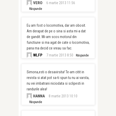
VERO
6 martie 2013 11:56
Răspunde
Eu am fost o locomotiva, dar am obosit.
Am derapat de pe o sina si asta mi-a dat
de gandit. Mi-am scos motorul din
functiune si ma agat de cate o locomotiva,
pana ma decid ce vreau sa fac.
WLFP
7 martie 2013 8:50
Răspunde
Simona,esti o desavirsita! Te-am citit in
revista si atat pot sa-ti spun tu nu ai varsta,
nu vei imbatrani niciodata si sclipesti in
randurile alea!
HANNA
8 martie 2013 10:10
Răspunde