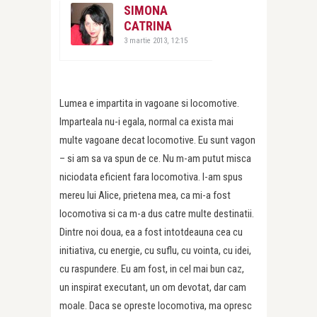
SIMONA
CATRINA
3 martie 2013, 12:15
Lumea e impartita in vagoane si locomotive.
Imparteala nu-i egala, normal ca exista mai
multe vagoane decat locomotive. Eu sunt vagon
– si am sa va spun de ce. Nu m-am putut misca
niciodata eficient fara locomotiva. I-am spus
mereu lui Alice, prietena mea, ca mi-a fost
locomotiva si ca m-a dus catre multe destinatii.
Dintre noi doua, ea a fost intotdeauna cea cu
initiativa, cu energie, cu suflu, cu vointa, cu idei,
cu raspundere. Eu am fost, in cel mai bun caz,
un inspirat executant, un om devotat, dar cam
moale. Daca se opreste locomotiva, ma opresc