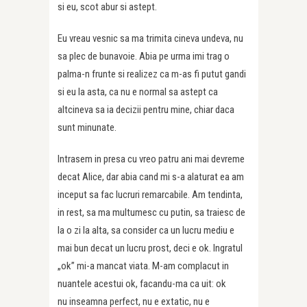
si eu, scot abur si astept.
Eu vreau vesnic sa ma trimita cineva undeva, nu
sa plec de bunavoie. Abia pe urma imi trag o
palma-n frunte si realizez ca m-as fi putut gandi
si eu la asta, ca nu e normal sa astept ca
altcineva sa ia decizii pentru mine, chiar daca
sunt minunate.
Intrasem in presa cu vreo patru ani mai devreme
decat Alice, dar abia cand mi s-a alaturat ea am
inceput sa fac lucruri remarcabile. Am tendinta,
in rest, sa ma multumesc cu putin, sa traiesc de
la o zi la alta, sa consider ca un lucru mediu e
mai bun decat un lucru prost, deci e ok. Ingratul
„ok” mi-a mancat viata. M-am complacut in
nuantele acestui ok, facandu-ma ca uit: ok
nu inseamna perfect, nu e extatic, nu e