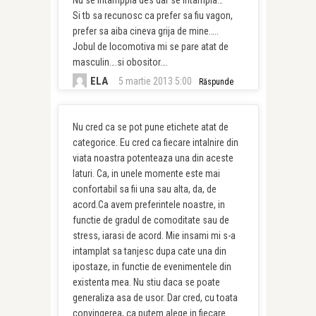
Nu se intamppla des dar se intampla…
Si tb sa recunosc ca prefer sa fiu vagon,
prefer sa aiba cineva grija de mine…..
Jobul de locomotiva mi se pare atat de
masculin….si obositor….
ELA
5 martie 2013 5:00
Răspunde
Nu cred ca se pot pune etichete atat de
categorice. Eu cred ca fiecare intalnire din
viata noastra potenteaza una din aceste
laturi. Ca, in unele momente este mai
confortabil sa fii una sau alta, da, de
acord.Ca avem preferintele noastre, in
functie de gradul de comoditate sau de
stress, iarasi de acord. Mie insami mi s-a
intamplat sa tanjesc dupa cate una din
ipostaze, in functie de evenimentele din
existenta mea. Nu stiu daca se poate
generaliza asa de usor. Dar cred, cu toata
convingerea, ca putem alege in fiecare