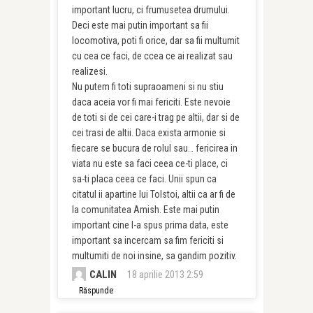
important lucru, ci frumusetea drumului.
Deci este mai putin important sa fii
locomotiva, poti fi orice, dar sa fii multumit
cu cea ce faci, de ccea ce ai realizat sau
realizesi.
Nu putem fi toti supraoameni si nu stiu
daca aceia vor fi mai fericiti. Este nevoie
de toti si de cei care-i trag pe altii, dar si de
cei trasi de altii. Daca exista armonie si
fiecare se bucura de rolul sau… fericirea in
viata nu este sa faci ceea ce-ti place, ci
sa-ti placa ceea ce faci. Unii spun ca
citatul ii apartine lui Tolstoi, altii ca ar fi de
la comunitatea Amish. Este mai putin
important cine l-a spus prima data, este
important sa incercam sa fim fericiti si
multumiti de noi insine, sa gandim pozitiv.
CALIN
18 aprilie 2013 2:59
Răspunde