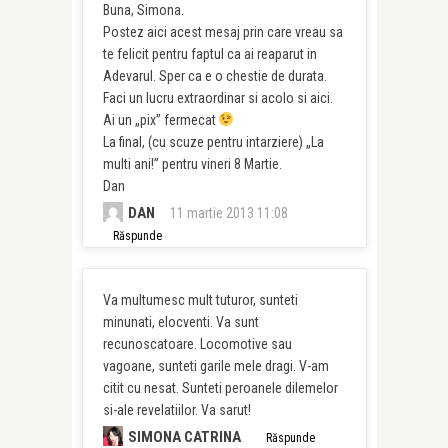
Buna, Simona.
Postez aici acest mesaj prin care vreau sa
te felicit pentru faptul ca ai reaparut in
Adevarul. Sper ca e o chestie de durata.
Faci un lucru extraordinar si acolo si aici.
Ai un „pix” fermecat
La final, (cu scuze pentru intarziere) „La
multi ani!” pentru vineri 8 Martie.
Dan
DAN
11 martie 2013 11:08
Răspunde
Va multumesc mult tuturor, sunteti
minunati, elocventi. Va sunt
recunoscatoare. Locomotive sau
vagoane, sunteti garile mele dragi. V-am
citit cu nesat. Sunteti peroanele dilemelor
si-ale revelatiilor. Va sarut!
SIMONA CATRINA
Răspunde