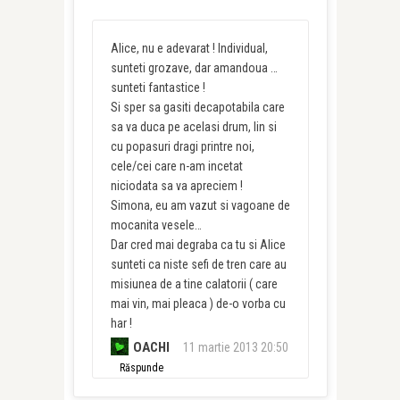
Alice, nu e adevarat ! Individual,
sunteti grozave, dar amandoua …
sunteti fantastice !
Si sper sa gasiti decapotabila care
sa va duca pe acelasi drum, lin si
cu popasuri dragi printre noi,
cele/cei care n-am incetat
niciodata sa va apreciem !
Simona, eu am vazut si vagoane de
mocanita vesele…
Dar cred mai degraba ca tu si Alice
sunteti ca niste sefi de tren care au
misiunea de a tine calatorii ( care
mai vin, mai pleaca ) de-o vorba cu
har !
OACHI
11 martie 2013 20:50
Răspunde