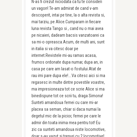
N-as fi crezut niciodata ca tu te consideri
un vagon!.Te-am admirat de cand v-am
descoperit, intai pe tine, la o alta revista si,
mai tarziu, pe Alice.Cumparam in fiecare
luna revista Tango si , cand nu o mai avea
pe nicaieri, dadeam bacsis vanzatoarei ca
sa mi-o opreasca.Acum, de multi ani, sunt
in italia si va citesc doar pe
internet.Revistele mi-au ramas acasa,
frumos ordonate dupa numar, dupa an, in
casa pe care am lasat-o fostului.Atat de
rau imi pare dupa ele!….Va citesc aici si ma
regasesc in multe dintre povestile voastre,
ma impresioneaza tot ce scrie Alice si ma
binedispune tot ce scrii tu, draga Simona!
Sunteti amandoua femei cu care mi-ar
placea sa seman, chiar si daca numai la
degetul mic de la picior, femei pe care le
admir din toata inima mea pentru tot! Eu
zic ca sunteti amandoua niste locomotive,
doar s-au vazut si trenuri cu 2 locomotive!