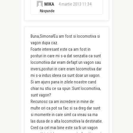
MIKA
4 martie 2013 11:34
Răspunde
Buna,Simona!Eu am fost si locomotiva si
vagon dupa caz.
Foarte interesant este ca am fost in
posturi in care mi s-a dat senzatia ca sunt
locomotiva dar eram defapt un vagon sau
invers,posturi in care eram locomotiva dar
mi s-a indus ideea ca sunt doar un vagon.
Si am ajuns pana in zilele noastre cand
chiar nu stiu ce sa spun :Sunt locomotiva,
sunt vagon?
Recunosc ca am incredere in mine de
multe ori ca pot sa fac si sa dreg dar sunt
si momente in care simt ca vreau sa ma
las dusa de o alta locomotiva la destinatie.
Cred ca cel mai bine este sa fii un vagon