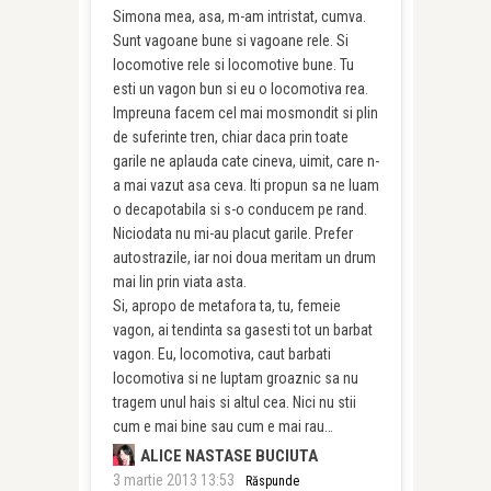
Simona mea, asa, m-am intristat, cumva.
Sunt vagoane bune si vagoane rele. Si
locomotive rele si locomotive bune. Tu
esti un vagon bun si eu o locomotiva rea.
Impreuna facem cel mai mosmondit si plin
de suferinte tren, chiar daca prin toate
garile ne aplauda cate cineva, uimit, care n-
a mai vazut asa ceva. Iti propun sa ne luam
o decapotabila si s-o conducem pe rand.
Niciodata nu mi-au placut garile. Prefer
autostrazile, iar noi doua meritam un drum
mai lin prin viata asta.
Si, apropo de metafora ta, tu, femeie
vagon, ai tendinta sa gasesti tot un barbat
vagon. Eu, locomotiva, caut barbati
locomotiva si ne luptam groaznic sa nu
tragem unul hais si altul cea. Nici nu stii
cum e mai bine sau cum e mai rau…
ALICE NASTASE BUCIUTA
3 martie 2013 13:53
Răspunde