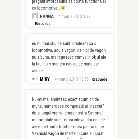
pregatit intotdeauna sa poata functiona si
ca locomotiva…
HANNA
4 martie 2013 9:39
Răspunde
eu nu mai stiu ce sunt. credeam ca s
locomotiva, acu s vagon, da nici de vagon
nu s buna. ma regasesc cumva in ok ul ala
la tau. nu s mandra nici eu de mine dar
asta e
MIKY
4 martie 2013 10:58
Răspunde
Nu-mi mai amintesc exact acum cit de
multe, numeroase comparatii ai „nascut”
de-a lungul vremii, draga nostra Simona(
memorabile sunt totusi citeva) dar cea de
azi este foarte foarte exacta pentru mine.
Vesnicul vagon de marfa in care au cărat