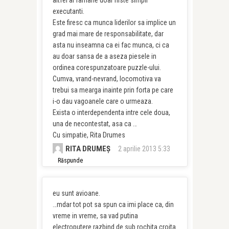
altfel ar ramane doar niste simpli
executanti.
Este firesc ca munca liderilor sa implice un
grad mai mare de responsabilitate, dar
asta nu inseamna ca ei fac munca, ci ca
au doar sansa de a aseza piesele in
ordinea corespunzatoare puzzle-ului.
Cumva, vrand-nevrand, locomotiva va
trebui sa mearga inainte prin forta pe care
i-o dau vagoanele care o urmeaza.
Exista o interdependenta intre cele doua,
una de necontestat, asa ca …
Cu simpatie, Rita Drumes
RITA DRUMEȘ
2 aprilie 2013 5:33
Răspunde
eu sunt avioane.
…mdar tot pot sa spun ca imi place ca, din
vreme in vreme, sa vad putina
electroputere razbind de sub rochita croita