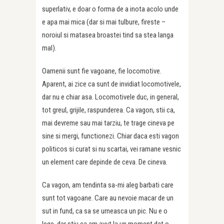
superlativ, e doar o forma de a inota acolo unde
e apa mai mica (dar si mai tulbure, fireste –
noroiul si matasea broastei tind sa stea langa
mal).
Oamenii sunt fie vagoane, fie locomotive.
Aparent, ai zice ca sunt de invidiat locomotivele,
dar nu e chiar asa. Locomotivele duc, in general,
tot greul, grijile, raspunderea. Ca vagon, stii ca,
mai devreme sau mai tarziu, te trage cineva pe
sine si mergi, functionezi. Chiar daca esti vagon
politicos si curat si nu scartai, vei ramane vesnic
un element care depinde de ceva. De cineva.
Ca vagon, am tendinta sa-mi aleg barbati care
sunt tot vagoane. Care au nevoie macar de un
sut in fund, ca sa se urneasca un pic. Nu e o
lege, dar stiu ca am avut la un moment dat o