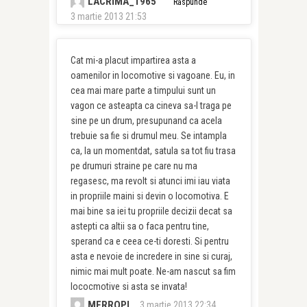
LACRIMA_1965
Răspunde
3 martie 2013 21:53
Cat mi-a placut impartirea asta a
oamenilor in locomotive si vagoane. Eu, in
cea mai mare parte a timpului sunt un
vagon ce asteapta ca cineva sa-l traga pe
sine pe un drum, presupunand ca acela
trebuie sa fie si drumul meu. Se intampla
ca, la un momentdat, satula sa tot fiu trasa
pe drumuri straine pe care nu ma
regasesc, ma revolt si atunci imi iau viata
in propriile maini si devin o locomotiva. E
mai bine sa iei tu propriile decizii decat sa
astepti ca altii sa o faca pentru tine,
sperand ca e ceea ce-ti doresti. Si pentru
asta e nevoie de incredere in sine si curaj,
nimic mai mult poate. Ne-am nascut sa fim
lococmotive si asta se invata!
MERROPI
3 martie 2013 22:34