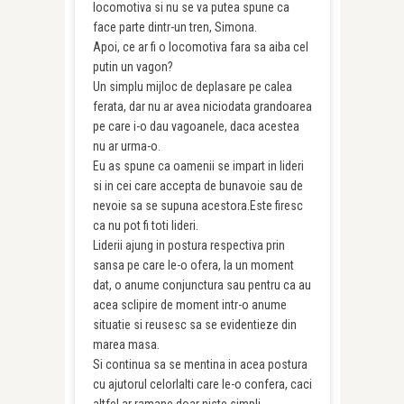
locomotiva si nu se va putea spune ca
face parte dintr-un tren, Simona.
Apoi, ce ar fi o locomotiva fara sa aiba cel
putin un vagon?
Un simplu mijloc de deplasare pe calea
ferata, dar nu ar avea niciodata grandoarea
pe care i-o dau vagoanele, daca acestea
nu ar urma-o.
Eu as spune ca oamenii se impart in lideri
si in cei care accepta de bunavoie sau de
nevoie sa se supuna acestora.Este firesc
ca nu pot fi toti lideri.
Liderii ajung in postura respectiva prin
sansa pe care le-o ofera, la un moment
dat, o anume conjunctura sau pentru ca au
acea sclipire de moment intr-o anume
situatie si reusesc sa se evidentieze din
marea masa.
Si continua sa se mentina in acea postura
cu ajutorul celorlalti care le-o confera, caci