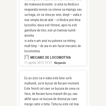
din matasea broastei. si asta nu fiindca e
neaparata nevoie ca cineva sa-mpinga sau
sa traga, ori sa stea pe sine, drept – viata e
mai simpla decat atat – ci fiindca prin firea
lucrurilor, daca esti femeie, apoi nu esti
garnitura de tren, esti un tramvai numit
dorinta.
si asta n-am avut eu puterea sa-nteleg
mult timp – de aia m-am facut mecanic de
locomotiva.
MECANIC DE LOCOMOTIVA
11 aprilie 2013 19:37
Răspunde
Eu as zice ca-n viata este bine sa fii
multumit, sa te bucuri de fiecare moment.
Este fericit cel care se bucura de ceea ce
face, de fiecare lucru marunt din jur, sau
altfel spus se bucura de drumul pe care
merge catre o tinta. Tinta nu este cel mai