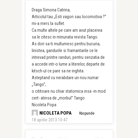
Draga Simona Catrina,
Articolul tau „Esti vagon sau locomotiva ?”
mi-a mers la suflet.
Ca multe altele pe care am avut placerea
sa le citesc in minunata revista Tango.
As dori sa-ti multumesc pentru bucuria,
linistea, gandurile si framantarile ce le
intrevad printre randuri, pentru senzatia de
a accede intr-o lume a literelor, departe de
kitsch-ul ce pare sa ne inghita.
Asteptand cu nerabdare un nou numar
„Tango”,
o cititoare nu chiar statornica insa -in mod
cert- atinsa de „morbul” Tango
Nicoleta Popa
NICOLETA POPA
Răspunde
18 aprilie 2013 10:47