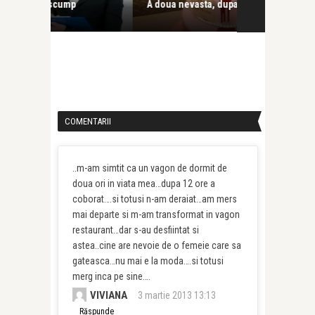
A doua nevasta, dupa prima napasta
Sunt o mireas
COMENTARII
..m-am simtit ca un vagon de dormit de
doua ori in viata mea…dupa 12 ore a
coborat….si totusi n-am deraiat…am mers
mai departe si m-am transformat in vagon
restaurant…dar s-au desfiintat si
astea..cine are nevoie de o femeie care sa
gateasca…nu mai e la moda….si totusi
merg inca pe sine….
VIVIANA
3 martie 2013 13:13
Răspunde