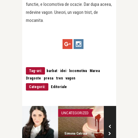
functie, e locomotiva de ocazie. Dar dupa aceea,
redevine vagon. Uneori, un vagon trist, de
mocanita.
·
·
·
Tag-uri:
barbat
idei
locomotiva
Marea
·
·
·
Dragoste
presa
tren
vagon
Categorii:
Editoriale
UNCATEGORIZED
UNCATEGORIZED
Simona Catrina
Simona Catrina