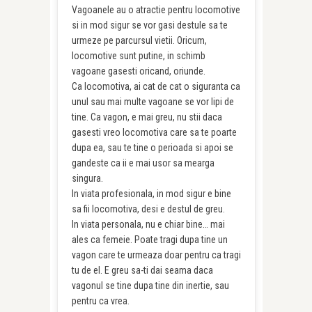
Vagoanele au o atractie pentru locomotive
si in mod sigur se vor gasi destule sa te
urmeze pe parcursul vietii. Oricum,
locomotive sunt putine, in schimb
vagoane gasesti oricand, oriunde.
Ca locomotiva, ai cat de cat o siguranta ca
unul sau mai multe vagoane se vor lipi de
tine. Ca vagon, e mai greu, nu stii daca
gasesti vreo locomotiva care sa te poarte
dupa ea, sau te tine o perioada si apoi se
gandeste ca ii e mai usor sa mearga
singura.
In viata profesionala, in mod sigur e bine
sa fii locomotiva, desi e destul de greu.
In viata personala, nu e chiar bine… mai
ales ca femeie. Poate tragi dupa tine un
vagon care te urmeaza doar pentru ca tragi
tu de el. E greu sa-ti dai seama daca
vagonul se tine dupa tine din inertie, sau
pentru ca vrea.