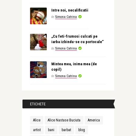
Intre noi, necalificatii
de
Simona Catrina
„Cu feti-frumosi culcati pe
iarba izbindu-se cu portocale”
de
Simona Catrina
Mintea mea, inima mea (de
copil)
de
Simona Catrina
ETICHETE
Alice
Alice Nastase Buciuta
America
artist
bani
barbat
blog