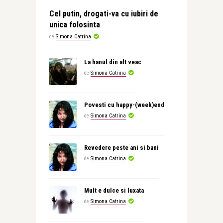
Cel putin, drogati-va cu iubiri de
unica folosinta
de
Simona Catrina
La hanul din alt veac
de
Simona Catrina
Povesti cu happy-(week)end
de
Simona Catrina
Revedere peste ani si bani
de
Simona Catrina
Mult e dulce si luxata
de
Simona Catrina