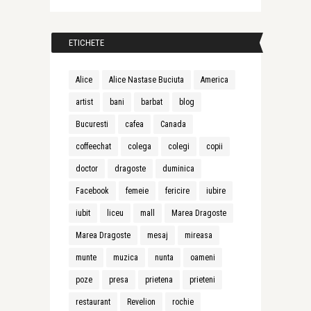
ETICHETE
Alice
Alice Nastase Buciuta
America
artist
bani
barbat
blog
Bucuresti
cafea
Canada
coffeechat
colega
colegi
copii
doctor
dragoste
duminica
Facebook
femeie
fericire
iubire
iubit
liceu
mall
Marea Dragoste
Marea Dragoste
mesaj
mireasa
munte
muzica
nunta
oameni
poze
presa
prietena
prieteni
restaurant
Revelion
rochie