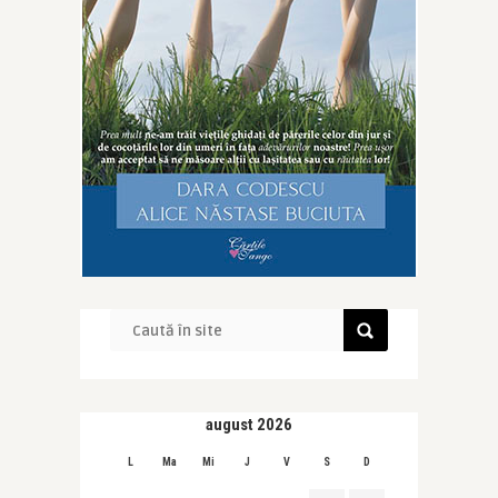
august 2026
L
Ma
Mi
J
V
S
D