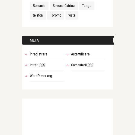
Romania
Simona Catrina
Tango
telefon
Toronto
viata
META
Înregistrare
Autentificare
Intrări
RSS
Comentarii
RSS
WordPress.org