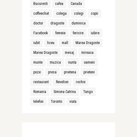
Bucuresti
cafea
Canada
coffeechat
colega
colegi
copii
doctor
dragoste
duminica
Facebook
femeie
fericire
iubire
iubit
liceu
mall
Marea Dragoste
Marea Dragoste
mesaj
mireasa
munte
muzica
nunta
oameni
poze
presa
prietena
prieteni
restaurant
Revelion
rochie
Romania
Simona Catrina
Tango
telefon
Toronto
viata