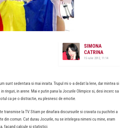
SIMONA
CATRINA
15 iulie 2012, 11:14
um sunt sedentara si mai inraita. Trupul mi s-a dedat la lene, dar mintea si
in ringuri, in arene. Mai e putin pana la Jocurile Olimpice si, desi incerc sa
otul ca pe o distractie, eu plesnesc de emotie.
e transmise la TV. Stiam pe dinafara discursurile si cravata cu puchitei a
te din comun. Cat durau Jocurile, nu se intelegea nimeni cu mine, eram
a, facand calcule si statistici.