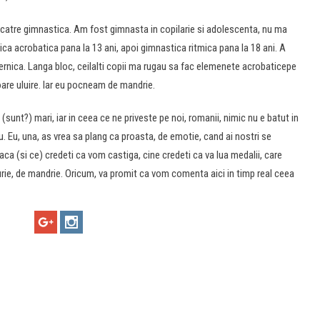
e catre gimnastica. Am fost gimnasta in copilarie si adolescenta, nu ma
a acrobatica pana la 13 ani, apoi gimnastica ritmica pana la 18 ani. A
ernica. Langa bloc, ceilalti copii ma rugau sa fac elemenete acrobaticepe
oare uluire. Iar eu pocneam de mandrie.
(sunt?) mari, iar in ceea ce ne priveste pe noi, romanii, nimic nu e batut in
u. Eu, una, as vrea sa plang ca proasta, de emotie, cand ai nostri se
ca (si ce) credeti ca vom castiga, cine credeti ca va lua medalii, care
urie, de mandrie. Oricum, va promit ca vom comenta aici in timp real ceea