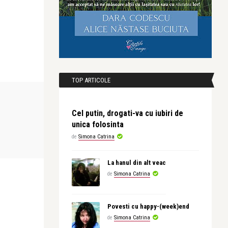
TOP ARTICOLE
UNCATEGORIZED
UNCATEGORIZE
Cel putin, drogati-va cu iubiri de
unica folosinta
Simona Catrina
Simona Catrina
de
Simona Catrina
Peste, doresc cunostinta Fecioara
Iuhuuu, doar
prosti!
La hanul din alt veac
de
Simona Catrina
Povesti cu happy-(week)end
de
Simona Catrina