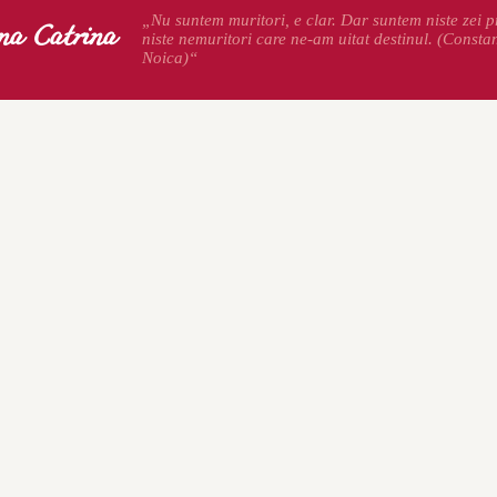
na Catrina
„Nu suntem muritori, e clar. Dar suntem niste zei pr
niste nemuritori care ne-am uitat destinul. (Consta
Noica)“