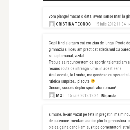
vom plange! macar o data. avem sanse mari la gi
CRISTINA TEOROC
15 iulie 2012 11:34
Copil fiind alergam cat era ziua de lunga. Poate 
gimnaziu si liceu am practicat atletismul cu oarec
si, saptamanal, vizitat.
Trebuie sa recunoastem ce sportivi talentati am av
recunoscuta de intreaga lume, in acest sens.
Anul acesta, la Londra, ma gandesc cu speranta la s
rubrica surprize… placute
Oricum, succes deplin sportivilor romani!
MOI
15 iulie 2012 12:24
Răspunde
simone, le-am vazut pe fete in pregatiri. ma mir 
de puternice. meritam aur din plin la gimnastica. 
pielea gaina cand i-am auzit pe comentatorii straini