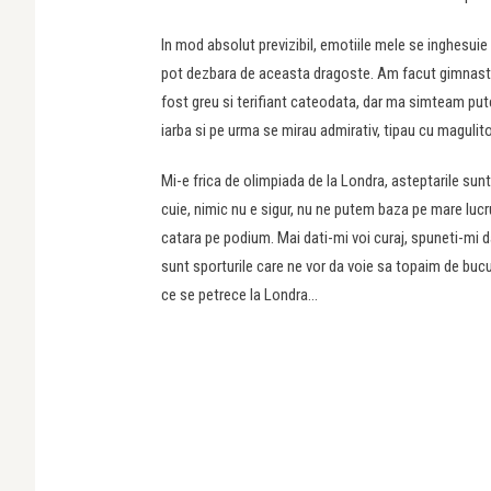
In mod absolut previzibil, emotiile mele se inghesui
pot dezbara de aceasta dragoste. Am facut gimnastic
fost greu si terifiant cateodata, dar ma simteam put
iarba si pe urma se mirau admirativ, tipau cu magulit
Mi-e frica de olimpiada de la Londra, asteptarile sunt 
cuie, nimic nu e sigur, nu ne putem baza pe mare lucr
catara pe podium. Mai dati-mi voi curaj, spuneti-mi da
sunt sporturile care ne vor da voie sa topaim de buc
ce se petrece la Londra…