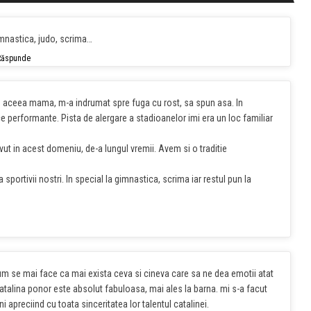
mnastica, judo, scrima…
Răspunde
de aceea mama, m-a indrumat spre fuga cu rost, sa spun asa. In
e performante. Pista de alergare a stadioanelor imi era un loc familiar
ut in acest domeniu, de-a lungul vremii. Avem si o traditie
portivii nostri. In special la gimnastica, scrima iar restul pun la
cum se mai face ca mai exista ceva si cineva care sa ne dea emotii atat
catalina ponor este absolut fabuloasa, mai ales la barna. mi s-a facut
 apreciind cu toata sinceritatea lor talentul catalinei.