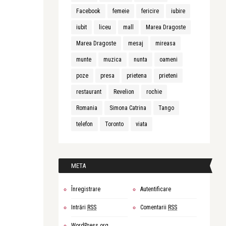
Facebook
femeie
fericire
iubire
iubit
liceu
mall
Marea Dragoste
Marea Dragoste
mesaj
mireasa
munte
muzica
nunta
oameni
poze
presa
prietena
prieteni
restaurant
Revelion
rochie
Romania
Simona Catrina
Tango
telefon
Toronto
viata
META
Înregistrare
Autentificare
Intrări
RSS
Comentarii
RSS
WordPress.org