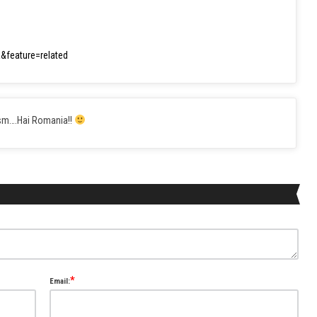
feature=related
tism….Hai Romania!!
*
Email: