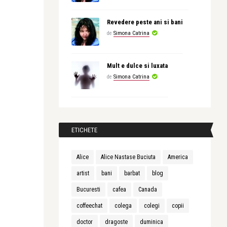
Revedere peste ani si bani
de
Simona Catrina
Mult e dulce si luxata
de
Simona Catrina
ETICHETE
Alice
Alice Nastase Buciuta
America
artist
bani
barbat
blog
Bucuresti
cafea
Canada
coffeechat
colega
colegi
copii
doctor
dragoste
duminica