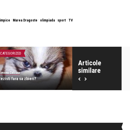
·
·
·
·
limpice
Marea Dragoste
olimpiada
sport
TV
CATEGORIZED
UNCATEGORIZED
Articole
similare
imona Catrina
Simona Catrina
ezisti fara sa zbieri?
Vreau sa plec din Bucuresti