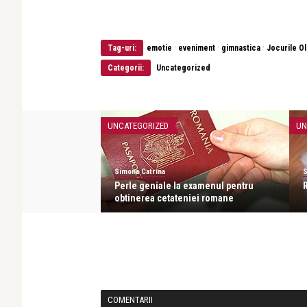
·
·
·
Tag-uri:
emotie
eveniment
gimnastica
Jocurile O
Categorii:
Uncategorized
UNCATEGORIZED
UN
Simona Catrina
S
atit in ultima vreme!
Perle geniale la examenul pentru
R
obtinerea cetateniei romane
COMENTARII