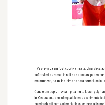
Va previn ca am fost sportiva inraita, chiar daca ac
sufletul mi-au ramas in salile de concurs, pe terenuri, 
ma strunesc, sa-mi las inima sa bata normal, sa iau t
Cand eram copil, n-aveam prea multe lucruri palpitant
lui Ceausescu, deci olimpiadele erau evenimente iesi
ca microbistii care vad meciurile cu carnetelul in poal