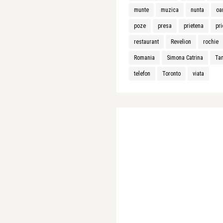
munte
muzica
nunta
oa
poze
presa
prietena
pri
restaurant
Revelion
rochie
Romania
Simona Catrina
Ta
telefon
Toronto
viata