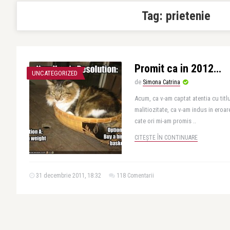
Tag:
prietenie
Promit ca in 2012…
UNCATEGORIZED
de
Simona Catrina
Acum, ca v-am captat atentia cu titl
malitiozitate, ca v-am indus in eroa
cate ori mi-am promis ..
CITEȘTE ÎN CONTINUARE
31 decembrie 2011, 18:32
118 Comentarii