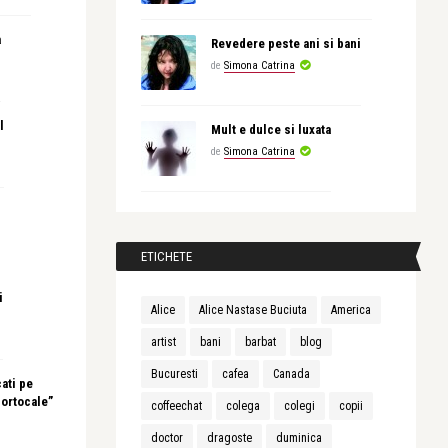
a
Revedere peste ani si bani
de
Simona Catrina
l
Mult e dulce si luxata
de
Simona Catrina
ETICHETE
i
Alice
Alice Nastase Buciuta
America
artist
bani
barbat
blog
Bucuresti
cafea
Canada
ati pe
portocale”
coffeechat
colega
colegi
copii
doctor
dragoste
duminica