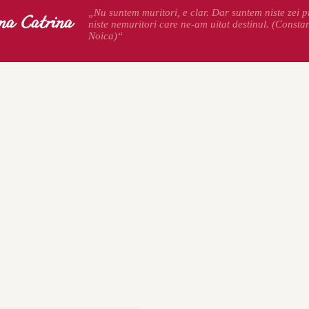
na Catrina
„Nu suntem muritori, e clar. Dar suntem niste zei pr
niste nemuritori care ne-am uitat destinul. (Consta
Noica)“