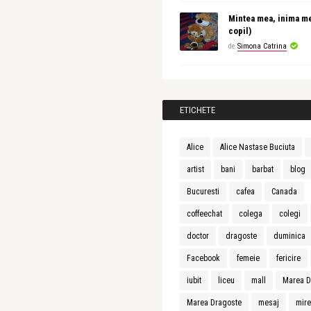
Mintea mea, inima m
copil)
de
Simona Catrina
ETICHETE
Alice
Alice Nastase Buciuta
artist
bani
barbat
blog
Bucuresti
cafea
Canada
coffeechat
colega
colegi
doctor
dragoste
duminica
Facebook
femeie
fericire
iubit
liceu
mall
Marea D
Marea Dragoste
mesaj
mir