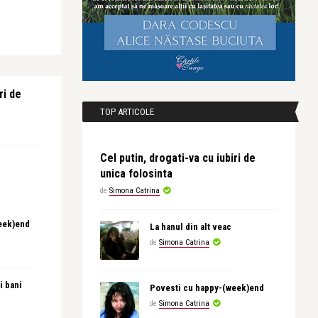
ri de
TOP ARTICOLE
Cel putin, drogati-va cu iubiri de
unica folosinta
de
Simona Catrina
eek)end
La hanul din alt veac
de
Simona Catrina
i bani
Povesti cu happy-(week)end
de
Simona Catrina