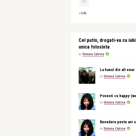
31
« IUN.
Cel putin, drogati-va cu iubi
unica folosinta
de
Simona Catrina
La hanul din alt veac
de
Simona Catrina
Povesti cu happy-(w
de
Simona Catrina
Revedere peste ani s
de
Simona Catrina