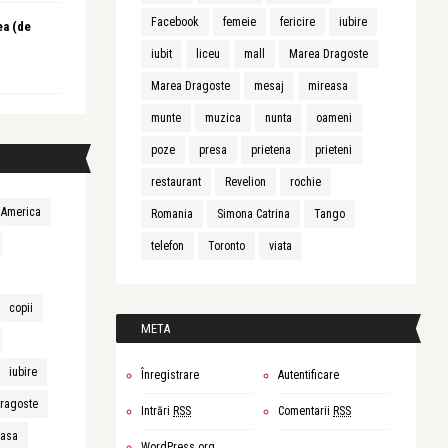
Facebook
femeie
fericire
iubire
ea (de
iubit
liceu
mall
Marea Dragoste
Marea Dragoste
mesaj
mireasa
munte
muzica
nunta
oameni
poze
presa
prietena
prieteni
restaurant
Revelion
rochie
America
Romania
Simona Catrina
Tango
telefon
Toronto
viata
copii
META
iubire
Înregistrare
Autentificare
ragoste
Intrări
RSS
Comentarii
RSS
easa
WordPress.org