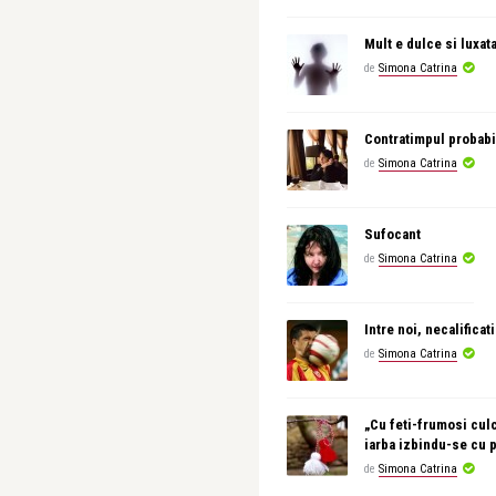
Mult e dulce si luxat
de
Simona Catrina
Contratimpul probabi
de
Simona Catrina
Sufocant
de
Simona Catrina
Intre noi, necalificati
de
Simona Catrina
„Cu feti-frumosi culc
iarba izbindu-se cu 
de
Simona Catrina