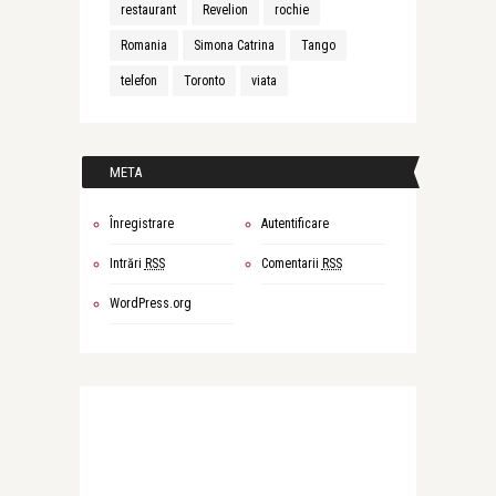
restaurant
Revelion
rochie
Romania
Simona Catrina
Tango
telefon
Toronto
viata
META
Înregistrare
Autentificare
Intrări
RSS
Comentarii
RSS
WordPress.org