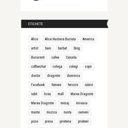
ETICHETE
Alice
Alice Nastase Buciuta
America
artist
bani
barbat
blog
Bucuresti
cafea
Canada
coffeechat
colega
colegi
copii
doctor
dragoste
duminica
Facebook
femeie
fericire
iubire
iubit
liceu
mall
Marea Dragoste
Marea Dragoste
mesaj
mireasa
munte
muzica
nunta
oameni
poze
presa
prietena
prieteni