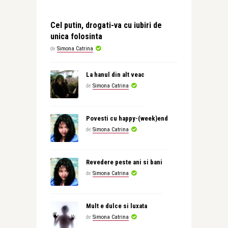
Cel putin, drogati-va cu iubiri de
unica folosinta
de
Simona Catrina
La hanul din alt veac
de
Simona Catrina
Povesti cu happy-(week)end
de
Simona Catrina
Revedere peste ani si bani
de
Simona Catrina
Mult e dulce si luxata
de
Simona Catrina