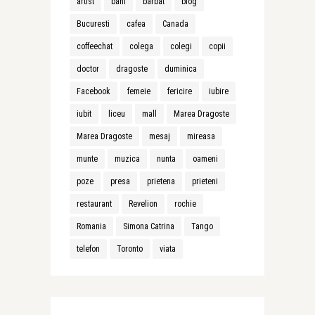
artist
bani
barbat
blog
Bucuresti
cafea
Canada
coffeechat
colega
colegi
copii
doctor
dragoste
duminica
Facebook
femeie
fericire
iubire
iubit
liceu
mall
Marea Dragoste
Marea Dragoste
mesaj
mireasa
munte
muzica
nunta
oameni
poze
presa
prietena
prieteni
restaurant
Revelion
rochie
Romania
Simona Catrina
Tango
telefon
Toronto
viata