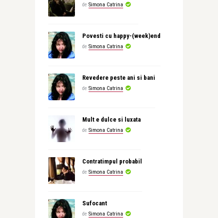
de
Simona Catrina
Povesti cu happy-(week)end
de
Simona Catrina
Revedere peste ani si bani
de
Simona Catrina
Mult e dulce si luxata
de
Simona Catrina
Contratimpul probabil
de
Simona Catrina
Sufocant
de
Simona Catrina