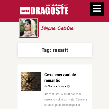
Simona Catrina
Tag:
rasarit
Ceva enervant de
romantic
de
Simona Catrina
Am fost intr-un scurt concediu
care mi-a schimbat viata. Care m-a
adus cu picioarele pe pamant –