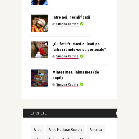
Intre noi, necalificatii
de
Simona Catrina
„Cu feti-frumosi culcati pe
iarba izbindu-se cu portocale”
de
Simona Catrina
Mintea mea, inima mea (de
copil)
de
Simona Catrina
ETICHETE
Alice
Alice Nastase Buciuta
America