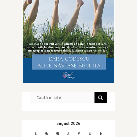
august 2026
L
Ma
Mi
J
V
S
D