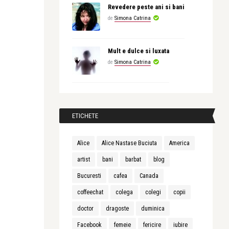
Revedere peste ani si bani
de
Simona Catrina
Mult e dulce si luxata
de
Simona Catrina
ETICHETE
Alice
Alice Nastase Buciuta
America
artist
bani
barbat
blog
Bucuresti
cafea
Canada
coffeechat
colega
colegi
copii
doctor
dragoste
duminica
Facebook
femeie
fericire
iubire