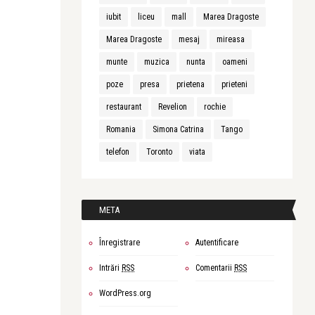
iubit
liceu
mall
Marea Dragoste
Marea Dragoste
mesaj
mireasa
munte
muzica
nunta
oameni
poze
presa
prietena
prieteni
restaurant
Revelion
rochie
Romania
Simona Catrina
Tango
telefon
Toronto
viata
META
Înregistrare
Autentificare
Intrări
RSS
Comentarii
RSS
WordPress.org