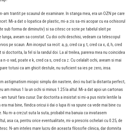
m-am trantit pe scaunul de examinare. In stanga mea, era un OZN pe care
ncet. Mi-a dat o lopatica de plastic, mi-a zis sa-mi acopar cu ea ochisorul
te sub forma de diminutiv) si sa citesc ce scrie pe tabelul sleit pe
le lunga, aveam sa constat. Cu doi ochi deschisi, vedeam ca telescopul
os pe scaun. Am inceput sa recit: a, p, cred ca y, t, cred ca x, d, h, cred
i doctorita, la fel si la randul doi. La al treilea, parerea mea nu coincidea
eia n-o vad, poate e k, cred ca s, cred ca z. Cu celalalt ochi, aveam si mai
pare totusi ca am ghicit destule, nu suficient sa ies pe zero, insa.
am astigmatism miopic simplu din nastere, deci nu bat la distanta perfect,
eu am minus 1 la un ochi si minus 1.25 la altul. Mi-a dat apoi un cartonas
-am turuit fara cusur. Dar doctorita a insistat si mi-a pus niste lentile la
ra mai bine, fiindca oricui ii dai o lupa iti va spune ca vede mai bine cu
le. Nu m-a crezut suta la suta, probabil ma banuia ca invatasem
l, asa ca, pentru orice eventualitate, mi-a prescris ochelari cu 0.25, de
 citesc. N-am inteles mare lucru din aceasta filosofie clinica, dar domnita