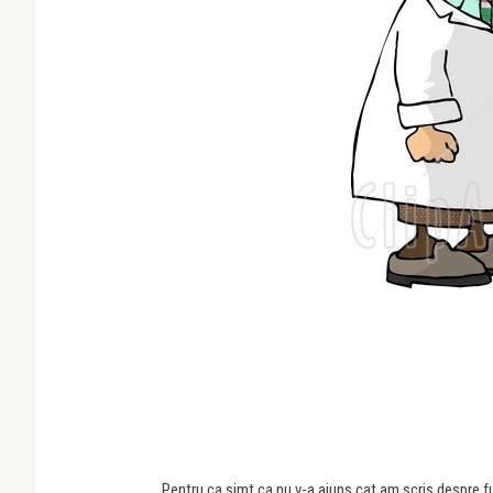
Pentru ca simt ca nu v-a ajuns cat am scris despre f