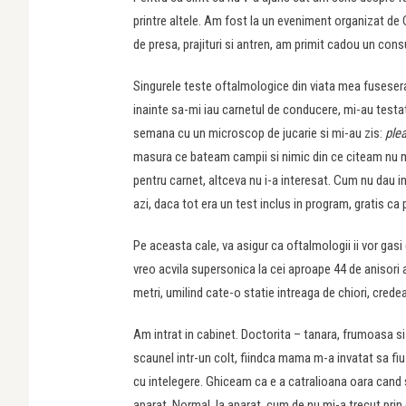
printre altele. Am fost la un eveniment organizat de
de presa, prajituri si antren, am primit cadou un consu
Singurele teste oftalmologice din viata mea fusesera
inainte sa-mi iau carnetul de conducere, mi-au testa
semana cu un microscop de jucarie si mi-au zis:
ple
masura ce bateam campii si nimic din ce citeam nu ma
pentru carnet, altceva nu i-a interesat. Cum nu dau i
azi, daca tot era un test inclus in program, gratis ca 
Pe aceasta cale, va asigur ca oftalmologii ii vor gasi di
vreo acvila supersonica la cei aproape 44 de anisori
metri, umilind cate-o statie intreaga de chiori, crede
Am intrat in cabinet. Doctorita – tanara, frumoasa si
scaunel intr-un colt, fiindca mama m-a invatat sa fiu
cu intelegere. Ghiceam ca e a catralioana oara cand s
aparat. Normal, la aparat, cum de nu mi-a trecut prin