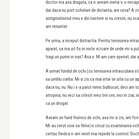
doctor era asa draguta, ca n-aveam inima s-o necaje
dar daca nu port ochelarii de distanta, are ceva? A z
astigmatismul meu e din nastere si nu creste, nu scad
am renuntat.
Pe urma, a inceput distractia. Pentru tensiunea intrao
aparat, sa ma uit fix in niste vizoare de unde mi-a pufn
tragi un pumn in nas? Asa e. M-am cam speriat, dar a
A urmat fundul de ochi (cu tensiunea intraoculara st
sa umblu oarba. Mi-a zis ca mai intai se uita cu un ap
daca nu, nu. Nu i s-a parut nimic bulbucat, deci am s
atropina, nu vezi sa citesti vreo trei ore, nici in ziar, 
ca un drogat.
Aveam un fund frumos de ochi, asa mi-a zis, am fost 
Mi-au cerut voie sa filmeze circul cu examinarea ochis
certau fiindca n-am venit mai repede la control. Doct