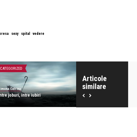
·
·
·
presa
sexy
spital
vedere
CATEGORIZED
UNCATEGORIZED
Articole
similare
imona Catrina
Simona Catrina
ntre joburi, intre iubiri
Romanul s-a nascut nutritioni