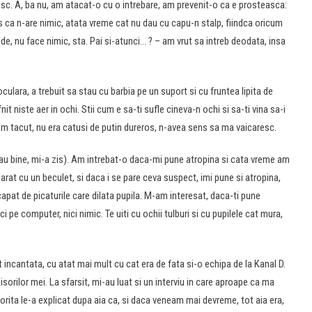
sc. A, ba nu, am atacat-o cu o intrebare, am prevenit-o ca e prosteasca:
is ca n-are nimic, atata vreme cat nu dau cu capu-n stalp, fiindca oricum
e, nu face nimic, sta. Pai si-atunci… ? – am vrut sa intreb deodata, insa
culara, a trebuit sa stau cu barbia pe un suport si cu fruntea lipita de
it niste aer in ochi. Stii cum e sa-ti sufle cineva-n ochi si sa-ti vina sa-i
m tacut, nu era catusi de putin dureros, n-avea sens sa ma vaicaresc.
au bine, mi-a zis). Am intrebat-o daca-mi pune atropina si cata vreme am
arat cu un beculet, si daca i se pare ceva suspect, imi pune si atropina,
capat de picaturile care dilata pupila. M-am interesat, daca-ti pune
nici pe computer, nici nimic. Te uiti cu ochii tulburi si cu pupilele cat mura,
incantata, cu atat mai mult cu cat era de fata si-o echipa de la Kanal D.
orilor mei. La sfarsit, mi-au luat si un interviu in care aproape ca ma
orita le-a explicat dupa aia ca, si daca veneam mai devreme, tot aia era,