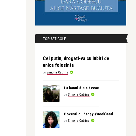
TOP ARTICOLE
Cel putin, drogati-va cu iubiri de
unica folosinta
de
Simona Catrina
La hanul din alt veac
de
Simona Catrina
Povesti cu happy-(week)end
de
Simona Catrina