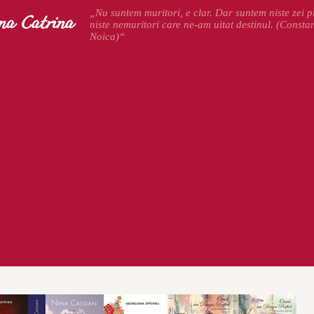
na Catrina
„Nu suntem muritori, e clar. Dar suntem niste zei pr
niste nemuritori care ne-am uitat destinul. (Consta
Noica)“