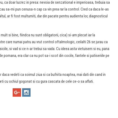
i eu, ca doar lucrez in presa: nevoia de senzational e imperioasa, trebuia sa
cau sa-mi pun cenusa-n cap ca vin prea rar la control. Cred ca daca le-as
tul, ar fi fost multumiti, dar din pacate pentru audienta lor, diagnosticul
ult si bine, fiindca nu sunt obligatorii, cica) si-am plecat iar la
ntre care numai patru au vrut control oftalmologic, ceilalti 26 se jurau ca
icile, si vad si ce n-ar trebui sa vada. Cu ideea asta vietuisem si eu, pana
 pomana, era clar ca nu pot sa-i scot din cocile, fantele si patiseriile pe
iar daca vedeti ca soimul ziua si ca bufnita noaptea, mai dati din cand in
ti cu ochiul gogonat si cu gura cascata de cele ce-o sa aflati.