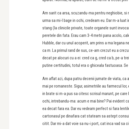
Am sarit ca arsa, scuzandu-ma pentru neghiobie, si 
urma sa mi-l bage in ochi, credeam eu. Dar m-a luat i
stang (la clinicile private, toate organele sunt invoca
peretele din fata. Erau cam 3-4 metri pana acolo, ca
Hubble, dar cu unul acoperit, am prins a ma legana nerv
ca m. La primul rand de sus, ce-am crezut eu a crezut s
decat pe alocuri cu a ei: cred ca g, cred ca b, pe-a tr
putine certitudini, totul era o ghiceala fastuoasa. Se 
Am aflat azi, dupa patru decenii jumate de viata, ca 
mai pe romaneste. Sigur, asimetriile au farmecul lor, 
in brate si m-a pus sa citesc scrisul marunt, pe care l
ochi, intrebandu-ma: acum e mai bine? Pai evident ca e
ea decat fara ea. Dar eu vedeam perfect si fara lenti
cartonasul pe dinafara cat stateam sa astept consultu
citit. Dar mi-a dat voie sa nu-i port, cat inca vad sa