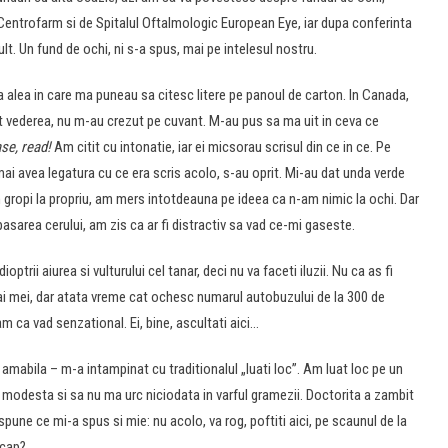
 Centrofarm si de Spitalul Oftalmologic European Eye, iar dupa conferinta
lt. Un fund de ochi, ni s-a spus, mai pe intelesul nostru.
 alea in care ma puneau sa citesc litere pe panoul de carton. In Canada,
t vederea, nu m-au crezut pe cuvant. M-au pus sa ma uit in ceva ce
ase, read!
Am citit cu intonatie, iar ei micsorau scrisul din ce in ce. Pe
i avea legatura cu ce era scris acolo, s-au oprit. Mi-au dat unda verde
n gropi la propriu, am mers intotdeauna pe ideea ca n-am nimic la ochi. Dar
pasarea cerului, am zis ca ar fi distractiv sa vad ce-mi gaseste.
optrii aiurea si vulturului cel tanar, deci nu va faceti iluzii. Nu ca as fi
 ai mei, dar atata vreme cat ochesc numarul autobuzului de la 300 de
am ca vad senzational. Ei, bine, ascultati aici…
 amabila – m-a intampinat cu traditionalul „luati loc”. Am luat loc pe un
 modesta si sa nu ma urc niciodata in varful gramezii. Doctorita a zambit
pune ce mi-a spus si mie: nu acolo, va rog, poftiti aici, pe scaunul de la
 cap?