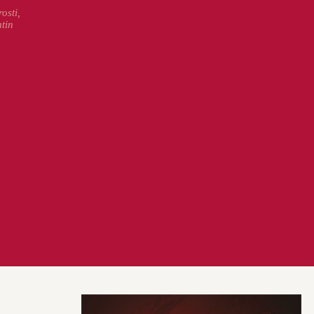
osti,
ntin