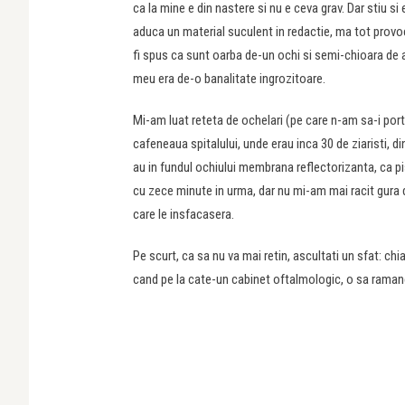
ca la mine e din nastere si nu e ceva grav. Dar stiu s
aduca un material suculent in redactie, ma tot provo
fi spus ca sunt oarba de-un ochi si semi-chioara de al
meu era de-o banalitate ingrozitoare.
Mi-am luat reteta de ochelari (pe care n-am sa-i port m
cafeneaua spitalului, unde erau inca 30 de ziaristi, di
au in fundul ochiului membrana reflectorizanta, ca pis
cu zece minute in urma, dar nu mi-am mai racit gura de
care le insfacasera.
Pe scurt, ca sa nu va mai retin, ascultati un sfat: ch
cand pe la cate-un cabinet oftalmologic, o sa ramane