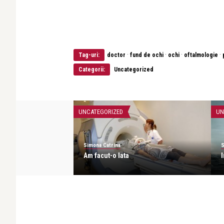
·
·
·
·
Tag-uri:
doctor
fund de ochi
ochi
oftalmologie
Categorii:
Uncategorized
UNCATEGORIZED
UN
Simona Catrina
S
vand scump
Am facut-o lata
I