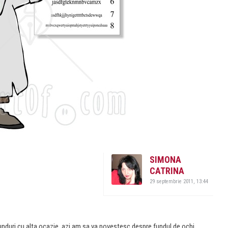
SIMONA
CATRINA
29 septembrie 2011, 13:44
unduri cu alta ocazie, azi am sa va povestesc despre fundul de ochi,