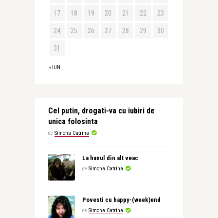
17
18
19
20
21
22
23
24
25
26
27
28
29
30
31
« IUN.
Cel putin, drogati-va cu iubiri de
unica folosinta
de
Simona Catrina
La hanul din alt veac
de
Simona Catrina
Povesti cu happy-(week)end
de
Simona Catrina