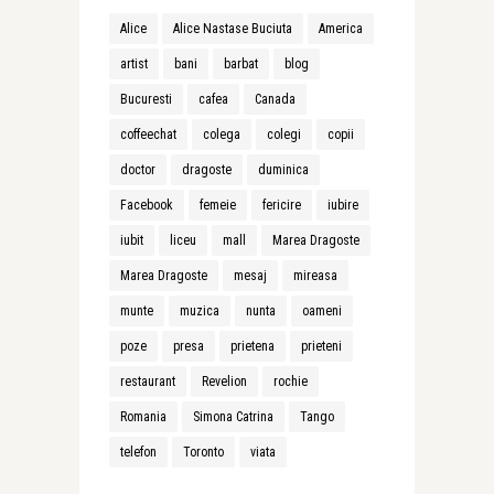
Alice
Alice Nastase Buciuta
America
artist
bani
barbat
blog
Bucuresti
cafea
Canada
coffeechat
colega
colegi
copii
doctor
dragoste
duminica
Facebook
femeie
fericire
iubire
iubit
liceu
mall
Marea Dragoste
Marea Dragoste
mesaj
mireasa
munte
muzica
nunta
oameni
poze
presa
prietena
prieteni
restaurant
Revelion
rochie
Romania
Simona Catrina
Tango
telefon
Toronto
viata