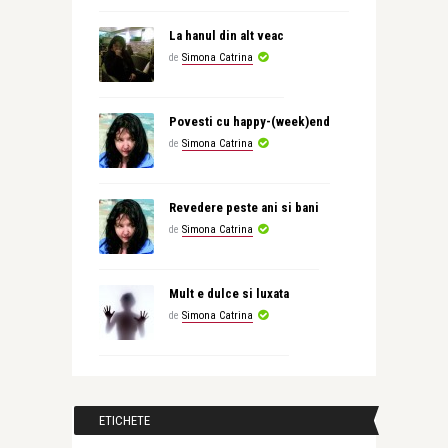
La hanul din alt veac
de
Simona Catrina
Povesti cu happy-(week)end
de
Simona Catrina
Revedere peste ani si bani
de
Simona Catrina
Mult e dulce si luxata
de
Simona Catrina
ETICHETE