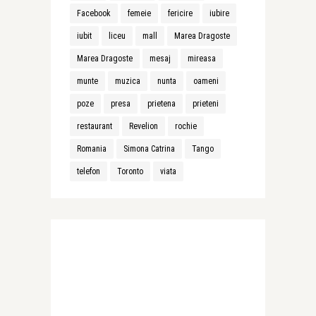
Facebook
femeie
fericire
iubire
iubit
liceu
mall
Marea Dragoste
Marea Dragoste
mesaj
mireasa
munte
muzica
nunta
oameni
poze
presa
prietena
prieteni
restaurant
Revelion
rochie
Romania
Simona Catrina
Tango
telefon
Toronto
viata