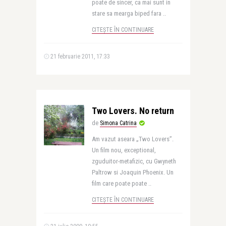
poate de sincer, ca mai sunt in
stare sa mearga biped fara ..
CITEȘTE ÎN CONTINUARE
21 februarie 2011, 17:33
Two Lovers. No return
de
Simona Catrina
Am vazut aseara „Two Lovers”.
Un film nou, exceptional,
zguduitor-metafizic, cu Gwyneth
Paltrow si Joaquin Phoenix. Un
film care poate poate ..
CITEȘTE ÎN CONTINUARE