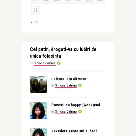
31
« IUN.
Cel putin, drogati-va cu iubiri de
unica folosinta
de
Simona Catrina
La hanul din alt veac
de
Simona Catrina
Povesti cu happy-(week)end
de
Simona Catrina
Revedere peste ani si bani