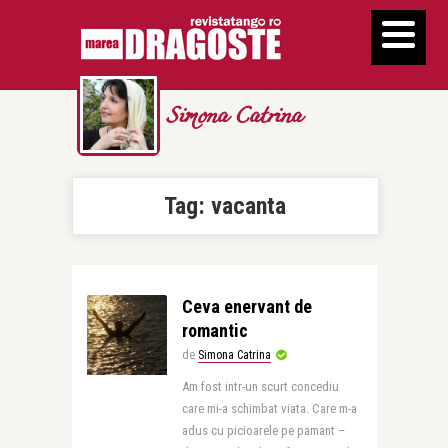
Simona Catrina
Tag:
vacanta
Ceva enervant de
romantic
de
Simona Catrina
Am fost intr-un scurt concediu
care mi-a schimbat viata. Care m-a
adus cu picioarele pe pamant –