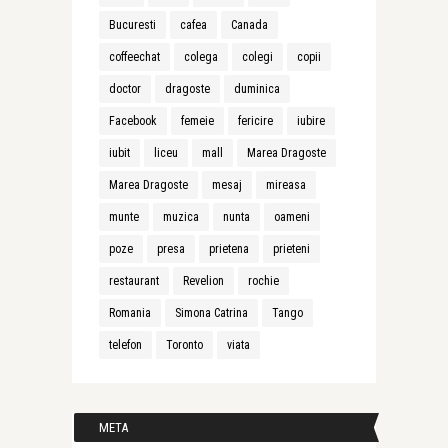
Bucuresti
cafea
Canada
coffeechat
colega
colegi
copii
doctor
dragoste
duminica
Facebook
femeie
fericire
iubire
iubit
liceu
mall
Marea Dragoste
Marea Dragoste
mesaj
mireasa
munte
muzica
nunta
oameni
poze
presa
prietena
prieteni
restaurant
Revelion
rochie
Romania
Simona Catrina
Tango
telefon
Toronto
viata
META