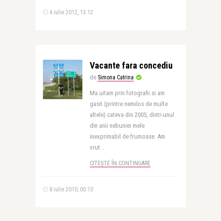
4 iulie 2012, 13:12
Vacante fara concediu
de
Simona Catrina
Ma uitam prin fotografii si am
gasit (printre nemilos de multe
altele) cateva din 2005, dintr-unul
din anii nebuniei mele
inexprimabil de frumoase. Am
vrut ..
CITEȘTE ÎN CONTINUARE
8 iulie 2010, 00:10