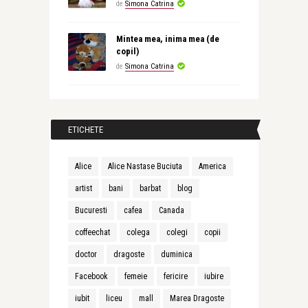
de
Simona Catrina
Mintea mea, inima mea (de
copil)
de
Simona Catrina
ETICHETE
Alice
Alice Nastase Buciuta
America
artist
bani
barbat
blog
Bucuresti
cafea
Canada
coffeechat
colega
colegi
copii
doctor
dragoste
duminica
Facebook
femeie
fericire
iubire
iubit
liceu
mall
Marea Dragoste