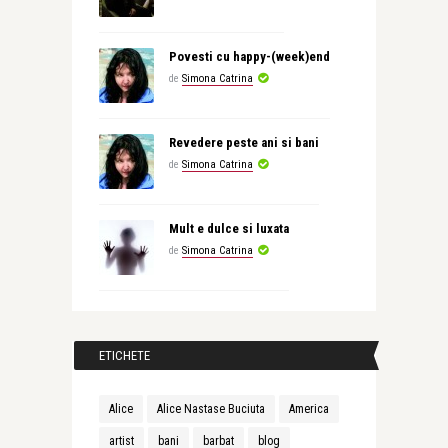
Povesti cu happy-(week)end
de
Simona Catrina
Revedere peste ani si bani
de
Simona Catrina
Mult e dulce si luxata
de
Simona Catrina
ETICHETE
Alice
Alice Nastase Buciuta
America
artist
bani
barbat
blog