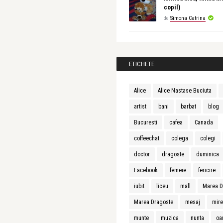
copil)
de
Simona Catrina
ETICHETE
Alice
Alice Nastase Buciuta
artist
bani
barbat
blog
Bucuresti
cafea
Canada
coffeechat
colega
colegi
doctor
dragoste
duminica
Facebook
femeie
fericire
iubit
liceu
mall
Marea D
Marea Dragoste
mesaj
mir
munte
muzica
nunta
oa