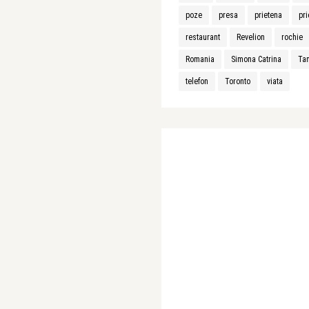
poze
presa
prietena
pri
restaurant
Revelion
rochie
Romania
Simona Catrina
Ta
telefon
Toronto
viata