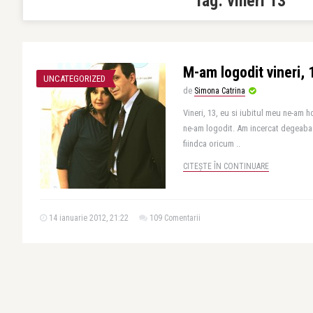
Tag:
vineri 13
M-am logodit vineri, 
UNCATEGORIZED
de
Simona Catrina
Vineri, 13, eu si iubitul meu ne-am 
ne-am logodit. Am incercat degeaba 
fiindca oricum ..
CITEȘTE ÎN CONTINUARE
14 ianuarie 2012, 21:22
109 Comentarii