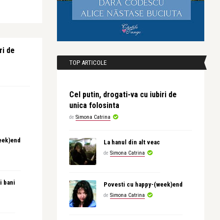
ri de
TOP ARTICOLE
Cel putin, drogati-va cu iubiri de
unica folosinta
de
Simona Catrina
eek)end
La hanul din alt veac
de
Simona Catrina
i bani
Povesti cu happy-(week)end
de
Simona Catrina