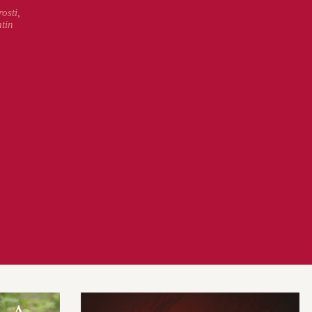
osti,
ntin