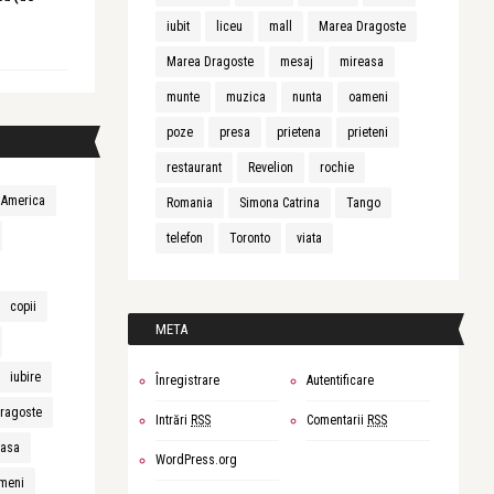
iubit
liceu
mall
Marea Dragoste
Marea Dragoste
mesaj
mireasa
munte
muzica
nunta
oameni
poze
presa
prietena
prieteni
restaurant
Revelion
rochie
America
Romania
Simona Catrina
Tango
telefon
Toronto
viata
copii
META
iubire
Înregistrare
Autentificare
ragoste
Intrări
RSS
Comentarii
RSS
easa
WordPress.org
meni