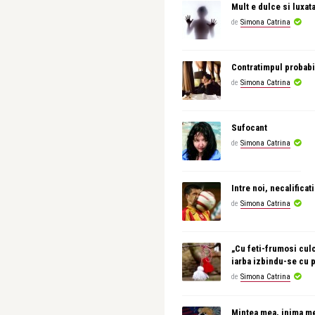
Mult e dulce si luxat
de
Simona Catrina
Contratimpul probabi
de
Simona Catrina
Sufocant
de
Simona Catrina
Intre noi, necalificati
de
Simona Catrina
„Cu feti-frumosi culc
iarba izbindu-se cu 
de
Simona Catrina
Mintea mea, inima m