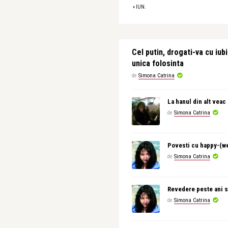
« IUN.
Cel putin, drogati-va cu iubi
unica folosinta
de
Simona Catrina
La hanul din alt veac
de
Simona Catrina
Povesti cu happy-(w
de
Simona Catrina
Revedere peste ani s
de
Simona Catrina