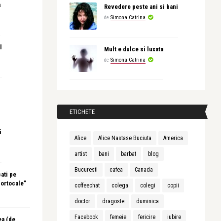
a
Revedere peste ani si bani
de
Simona Catrina
l
Mult e dulce si luxata
de
Simona Catrina
ETICHETE
i
Alice
Alice Nastase Buciuta
America
artist
bani
barbat
blog
Bucuresti
cafea
Canada
ati pe
portocale”
coffeechat
colega
colegi
copii
doctor
dragoste
duminica
Facebook
femeie
fericire
iubire
ea (de