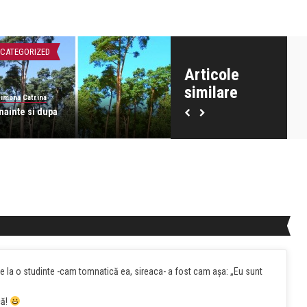
CATEGORIZED
UNCATEGORIZED
Articole
similare
imona Catrina
Simona Catrina
nainte si dupa
Sunt cap de familie
de la o studinte -cam tomnatică ea, sireaca- a fost cam aşa: „Eu sunt
că!