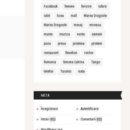
Facebook
femeie
fericire
iubire
iubit
liceu
mall
Marea Dragoste
UNCATEGORIZED
Marea Dragoste
mesaj
mireasa
munte
muzica
nunta
oameni
Simona Catrina
poze
presa
prietena
prieteni
Uite! Si alte mizerabile uimiri
restaurant
Revelion
rochie
Romania
Simona Catrina
Tango
telefon
Toronto
viata
META
Înregistrare
Autentificare
Intrări
RSS
Comentarii
RSS
WordPress.org