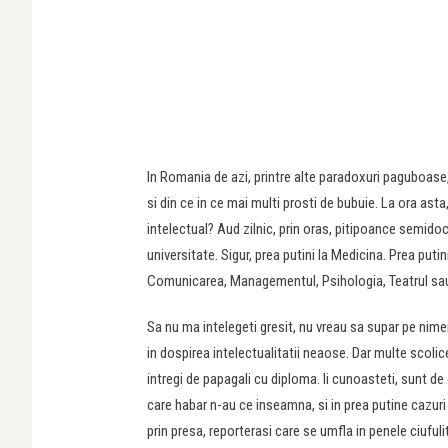
In Romania de azi, printre alte paradoxuri paguboase,
si din ce in ce mai multi prosti de bubuie. La ora asta
intelectual? Aud zilnic, prin oras, pitipoance semido
universitate. Sigur, prea putini la Medicina. Prea putin
Comunicarea, Managementul, Psihologia, Teatrul sau 
Sa nu ma intelegeti gresit, nu vreau sa supar pe nimen
in dospirea intelectualitatii neaose. Dar multe scolic
intregi de papagali cu diploma. Ii cunoasteti, sunt d
care habar n-au ce inseamna, si in prea putine cazuri
prin presa, reporterasi care se umfla in penele ciuful