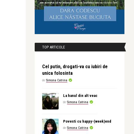
TOP ARTICOLE
Cel putin, drogati-va cu iubiri de
unica folosinta
de
Simona Catrina
La hanul din alt veac
de
Simona Catrina
Povesti cu happy-(week)end
de
Simona Catrina