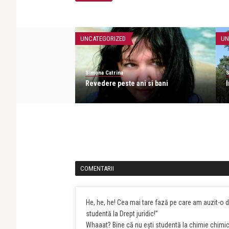
UNCATEGORIZED
UN
Simona Catrina
S
rabile uimiri
Revedere peste ani si bani
I
COMENTARII
He, he, he! Cea mai tare fază pe care am auzit-o 
studentă la Drept juridic!”
Whaaat? Bine că nu eşti studentă la chimie chimi