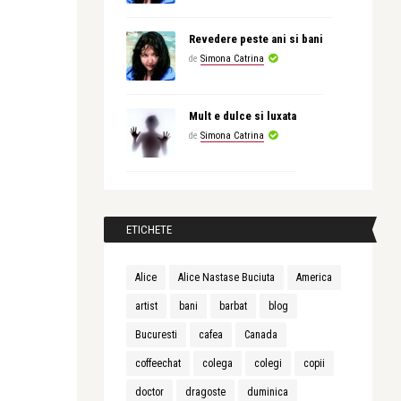
Revedere peste ani si bani
de
Simona Catrina
Mult e dulce si luxata
de
Simona Catrina
ETICHETE
Alice
Alice Nastase Buciuta
America
artist
bani
barbat
blog
Bucuresti
cafea
Canada
coffeechat
colega
colegi
copii
doctor
dragoste
duminica