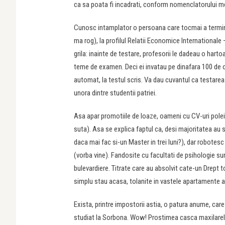
ca sa poata fi incadrati, conform nomenclatorului meser
Cunosc intamplator o persoana care tocmai a termina
ma rog), la profilul Relatii Economice Internationale 
grila: inainte de testare, profesorii le dadeau o harto
teme de examen. Deci ei invatau pe dinafara 100 de op
automat, la testul scris. Va dau cuvantul ca testare
unora dintre studentii patriei.
Asa apar promotiile de loaze, oameni cu CV-uri polei
suta). Asa se explica faptul ca, desi majoritatea au 
daca mai fac si-un Master in trei luni?), dar robotesc
(vorba vine). Fandosite cu facultati de psihologie s
bulevardiere. Titrate care au absolvit cate-un Drept t
simplu stau acasa, tolanite in vastele apartamente ale
Exista, printre impostorii astia, o patura anume, car
studiat la Sorbona. Wow! Prostimea casca maxilarele,