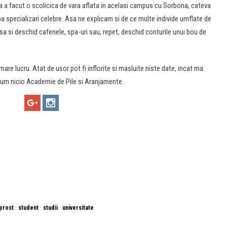
 ca a facut o scolicica de vara aflata in acelasi campus cu Sorbona, cateva
upa specializari celebre. Asa ne explicam si de ce multe individe umflate de
asa si deschid cafenele, spa-uri sau, repet, deschid conturile unui bou de
re lucru. Atat de usor pot fi inflorite si masluite niste date, incat ma
acum nicio Academie de Pile si Aranjamente.
·
·
·
prost
student
studii
universitate