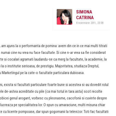
SIMONA
CATRINA
8 noiembrie 2011, 23:08
 am ajuns la o performanta de pomina: avem din ce in ce mai multi titrati
, numai cine nu vrea nu face facultate. Si cine n-ar vrea sa fie considerat
cte si cocalari agramati laudandu-se ca merg la facultate, la academie, la
i la o institutie serioasa, de prestigiu. Majoritatea, studiaza Dreptul,
Marketingul pe la cate-o facultate particulara dubioasa.
i, exista si facultati particulare foarte bune si acestea si-au dovedit rolul
ele de-astea acreditate cu pile (ca mai totul in tara asta) scot recolte
e obicei genul arogant, vorbesc cu pleonasme, cacofonii si cuvinte despre
 lucreaza pe specialitatea lor. O spun cu amaraciune, multi misuna chiar
ite cu licente pompoase, dar spun gogomanii la televizor. Toti fac facultati