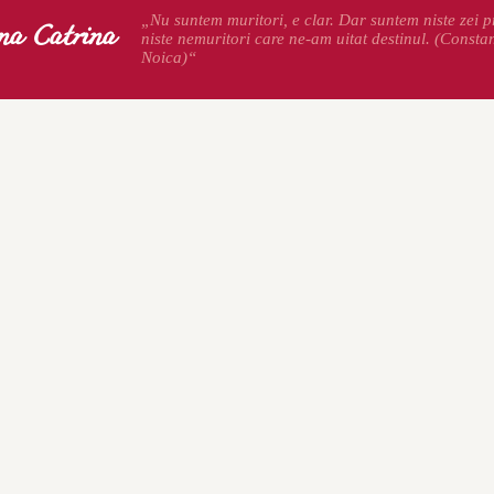
na Catrina
„Nu suntem muritori, e clar. Dar suntem niste zei pr
niste nemuritori care ne-am uitat destinul. (Consta
Noica)“