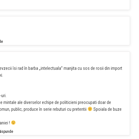
de
vzecii îsi rad în barba „intelectuala” manjita cu sos de rosii din import
i.
uri.
e mintale ale diverselor echipe de politicieni preocupati doar de
mun, public, produce în serie rebuturi cu pretentii
Spoiala de buze
niei !
ăspunde