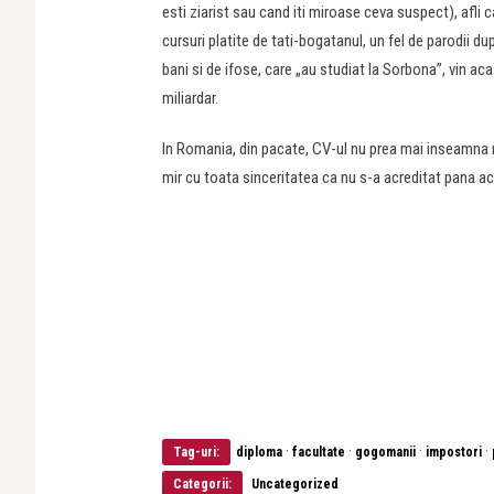
esti ziarist sau cand iti miroase ceva suspect), afli
cursuri platite de tati-bogatanul, un fel de parodii d
bani si de ifose, care „au studiat la Sorbona”, vin ac
miliardar.
In Romania, din pacate, CV-ul nu prea mai inseamna ma
mir cu toata sinceritatea ca nu s-a acreditat pana 
·
·
·
·
Tag-uri:
diploma
facultate
gogomanii
impostori
Categorii:
Uncategorized