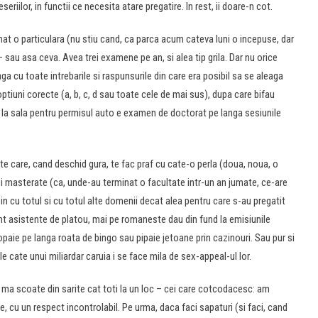
iilor, in functii ce necesita atare pregatire. In rest, ii doare-n cot.
t o particulara (nu stiu cand, ca parca acum cateva luni o incepuse, dar
– sau asa ceva. Avea trei examene pe an, si alea tip grila. Dar nu orice
aga cu toate intrebarile si raspunsurile din care era posibil sa se aleaga
tiuni corecte (a, b, c, d sau toate cele de mai sus), dupa care bifau
a la sala pentru permisul auto e examen de doctorat pe langa sesiunile
te care, cand deschid gura, te fac praf cu cate-o perla (doua, noua, o
si masterate (ca, unde-au terminat o facultate intr-un an jumate, ce-are
 in cu totul si cu totul alte domenii decat alea pentru care s-au pregatit
unt asistente de platou, mai pe romaneste dau din fund la emisiunile
opaie pe langa roata de bingo sau pipaie jetoane prin cazinouri. Sau pur si
 cate unui miliardar caruia i se face mila de sex-appeal-ul lor.
e ma scoate din sarite cat toti la un loc – cei care cotcodacesc: am
 cu un respect incontrolabil. Pe urma, daca faci sapaturi (si faci, cand