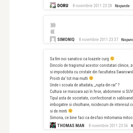
DORU
8 noiembrie 2011 23:28
Răspunde
:))))
:(((
SIMONIQ
8 noiembrie 2011 23:37
Răspun
Sa fim noi sanatosi ca loazele curg
Dincolo de tragismul acestor constatari clinice, ze
si impodobita cu cristale din facultatea Swarowsk
Prosti da’ tot mai multi
Unde-i scoala de altadata, „rupta din rai” ?
Cultura se masoara azi în fese, abdomene si SUV-
Tipul asta de societate, confectionat in sabloanel
imbogatire si chiolhane, nicidecum de interesul co
si de minti
Simona, ce bine faci ca desfaci mitomania mitoca
THOMAS MAN
8 noiembrie 2011 23:56
R