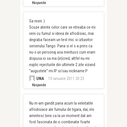
Răspunde
Sa revin: )
Scuze atente celor care se-ntreaba ce-mi
veni cu fumul si ideea de afrodisiac, mai
degraba faceam un test mic si izbavitor
serverului Tango. Pana si el s-a prins ca
nu-s un personaj asa merituos cum eram
dispusa io sa ma (in)cred, altfel nu-mi
explic rejecturile din ultimele 2 zile vizand
”augustele”-mi IP si/sau nickname:P
UNA
10 ianuarie 2011 20:23
Răspunde
Nu m-am gandit pana acum la veleitatile
afrodisiace ale fumului de tigara, dar, imi
amintesc bine ca la un moment dat am
fost fascinata de-o combinatie foarte