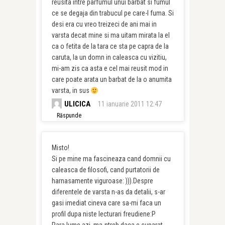
reusita intre parfumul unui barbat si fumul
ce se degaja din trabucul pe care-l fuma. Si
desi era cu vreo treizeci de ani mai in
varsta decat mine si ma uitam mirata la el
ca o fetita de la tara ce sta pe capra de la
caruta, la un domn in caleasca cu vizitiu,
mi-am zis ca asta e cel mai reusit mod in
care poate arata un barbat de la o anumita
varsta, in sus
ULICICA
11 ianuarie 2011 12:47
Răspunde
Misto!
Si pe mine ma fascineaza cand domnii cu
caleasca de filosofi, cand purtatorii de
harnasamente viguroase: ))).Despre
diferentele de varsta n-as da detalii, s-ar
gasi imediat cineva care sa-mi faca un
profil dupa niste lecturari freudiene:P