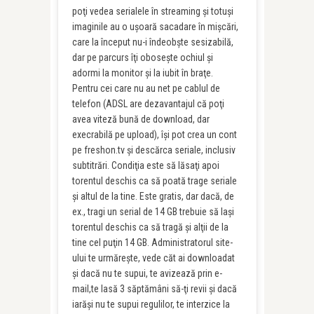
poţi vedea serialele în streaming şi totuşi
imaginile au o uşoară sacadare în mişcări,
care la început nu-i îndeobşte sesizabilă,
dar pe parcurs îţi oboseşte ochiul şi
adormi la monitor şi la iubit în braţe.
Pentru cei care nu au net pe cablul de
telefon (ADSL are dezavantajul că poţi
avea viteză bună de download, dar
execrabilă pe upload), îşi pot crea un cont
pe freshon.tv şi descărca seriale, inclusiv
subtitrări. Condiţia este să lăsaţi apoi
torentul deschis ca să poată trage seriale
şi altul de la tine. Este gratis, dar dacă, de
ex., tragi un serial de 14 GB trebuie să laşi
torentul deschis ca să tragă şi alţii de la
tine cel puţin 14 GB. Administratorul site-
ului te urmăreşte, vede căt ai downloadat
şi dacă nu te supui, te avizează prin e-
mail,te lasă 3 săptămâni să-ţi revii şi dacă
iarăşi nu te supui regulilor, te interzice la