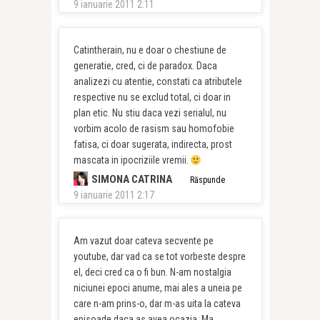
9 ianuarie 2011 2:11
Catintherain, nu e doar o chestiune de
generatie, cred, ci de paradox. Daca
analizezi cu atentie, constati ca atributele
respective nu se exclud total, ci doar in
plan etic. Nu stiu daca vezi serialul, nu
vorbim acolo de rasism sau homofobie
fatisa, ci doar sugerata, indirecta, prost
mascata in ipocriziile vremii.
SIMONA CATRINA
Răspunde
9 ianuarie 2011 2:17
Am vazut doar cateva secvente pe
youtube, dar vad ca se tot vorbeste despre
el, deci cred ca o fi bun. N-am nostalgia
niciunei epoci anume, mai ales a uneia pe
care n-am prins-o, dar m-as uita la cateva
episoade daca as avea ocazia. Ma