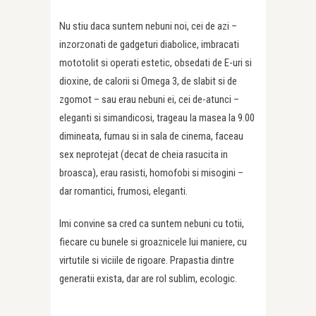
Nu stiu daca suntem nebuni noi, cei de azi –
inzorzonati de gadgeturi diabolice, imbracati
mototolit si operati estetic, obsedati de E-uri si
dioxine, de calorii si Omega 3, de slabit si de
zgomot – sau erau nebuni ei, cei de-atunci –
eleganti si simandicosi, trageau la masea la 9.00
dimineata, fumau si in sala de cinema, faceau
sex neprotejat (decat de cheia rasucita in
broasca), erau rasisti, homofobi si misogini –
dar romantici, frumosi, eleganti.
Imi convine sa cred ca suntem nebuni cu totii,
fiecare cu bunele si groaznicele lui maniere, cu
virtutile si viciile de rigoare. Prapastia dintre
generatii exista, dar are rol sublim, ecologic.