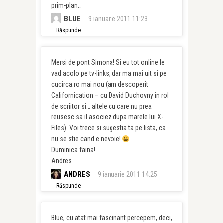
prim-plan…
BLUE
9 ianuarie 2011 11:23
Răspunde
Mersi de pont Simona! Si eu tot online le
vad acolo pe tv-links, dar ma mai uit si pe
cucirca.ro mai nou (am descoperit
Californication – cu David Duchovny in rol
de scriitor si… altele cu care nu prea
reusesc sa il asociez dupa marele lui X-
Files). Voi trece si sugestia ta pe lista, ca
nu se stie cand e nevoie!
Duminica faina!
Andres
ANDRES
9 ianuarie 2011 14:25
Răspunde
Blue, cu atat mai fascinant percepem, deci,