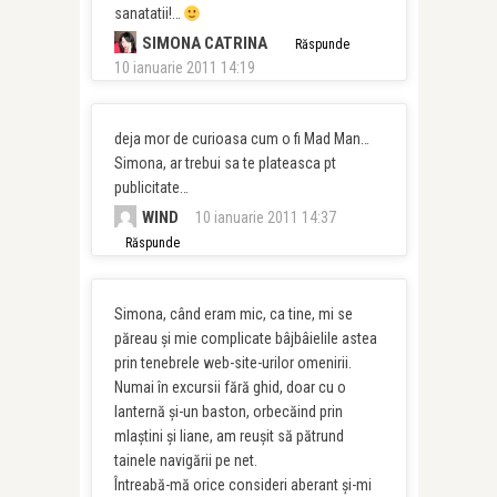
sanatatii!…
SIMONA CATRINA
Răspunde
10 ianuarie 2011 14:19
deja mor de curioasa cum o fi Mad Man…
Simona, ar trebui sa te plateasca pt
publicitate…
WIND
10 ianuarie 2011 14:37
Răspunde
Simona, când eram mic, ca tine, mi se
păreau şi mie complicate bâjbâielile astea
prin tenebrele web-site-urilor omenirii.
Numai în excursii fără ghid, doar cu o
lanternă şi-un baston, orbecăind prin
mlaştini şi liane, am reuşit să pătrund
tainele navigării pe net.
Întreabă-mă orice consideri aberant şi-mi