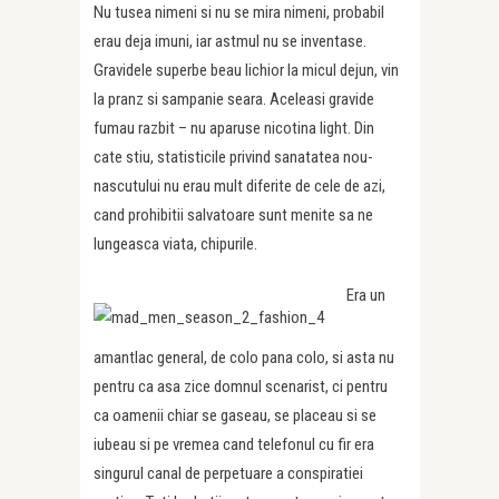
Nu tusea nimeni si nu se mira nimeni, probabil
erau deja imuni, iar astmul nu se inventase.
Gravidele superbe beau lichior la micul dejun, vin
la pranz si sampanie seara. Aceleasi gravide
fumau razbit – nu aparuse nicotina light. Din
cate stiu, statisticile privind sanatatea nou-
nascutului nu erau mult diferite de cele de azi,
cand prohibitii salvatoare sunt menite sa ne
lungeasca viata, chipurile.
Era un
amantlac general, de colo pana colo, si asta nu
pentru ca asa zice domnul scenarist, ci pentru
ca oamenii chiar se gaseau, se placeau si se
iubeau si pe vremea cand telefonul cu fir era
singurul canal de perpetuare a conspiratiei