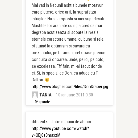
Mai vad in Nebunii ashtia bunele moravuri
care plutesc, orice ar fi, la suprafatza
intrigilor. Nu-s siroposhi si nici superficiali.
Mashtile lor aranjate cu rigla cred ca mai
degraba acutizeaza si scoate la iveala
eternele caractere umane, cu bune si rele,
sfatuind la optimism si savurarea
prezentului, pe taramuri pretzioase precum
conduita si onoarea, unde, pe ici, pe colo,
se exceleaza. Fff fain, mi-ai facut dor de
ei. Si, in special de Don, ca aduce cu T.
Dalton.
http://www.blogher.com/files/DonDraper.jpg
TANIA
10 ianuarie 2011 0:30
Răspunde
diferentza dintre nebunii de atunci:
http://www.youtube.com/watch?
v=OEj0z0maxzM