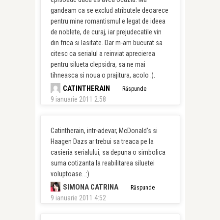
gandeam ca se exclud atributele deoarece
pentru mine romantismul e legat de ideea
de noblete, de curaj, iar prejudecatile vin
din frica si lasitate. Dar m-am bucurat sa
citesc ca serialul a reinviat aprecierea
pentru silueta clepsidra, sa ne mai
tihneasca si noua o prajitura, acolo :).
CATINTHERAIN
Răspunde
9 ianuarie 2011 2:58
Catintherain, intr-adevar, McDonald’s si
Haagen Dazs ar trebui sa treaca pe la
casieria serialului, sa depuna o simbolica
suma cotizanta la reabilitarea siluetei
voluptoase…:)
SIMONA CATRINA
Răspunde
9 ianuarie 2011 4:52