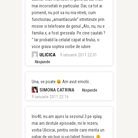
mai incorsetati in particular. Dar, ca tot ai
pomenit, nu pot sa nu ma-ntreb, cum
functionau „amantlacurile” intretinute prin
misive si telefoane de genul „Alo, nu, nu e
familia x, a fost greseala. Pe cine cautati ?
” Iar probabil la celalat capat al firului, o
voce grava soptea vorbe de iubire.
ULICICA
9 ianuarie 2011 22:01
Răspunde
Una, se poate
Am avut emotii…
SIMONA CATRINA
Răspunde
9 ianuarie 2011 22:16
Iris40, eu am ajuns la sezonul 3 pe vplay,
mai am destule episoade, mi le rezerv,
vorba Ulicicai, pentru serile care merita un
pahar de vin bun si-un tabiet frumos.