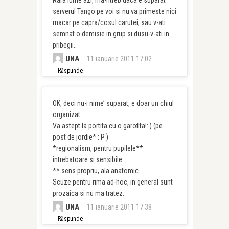
Rara lume azi, ma-ntreb daca e suparat
serverul Tango pe voi si nu va primeste nici
macar pe capra/cosul carutei, sau v-ati
semnat o demisie in grup si dusu-v-ati in
pribegii..
UNA
11 ianuarie 2011 17:02
Răspunde
OK, deci nu-i nime’ suparat, e doar un chiul
organizat..
Va astept la portita cu o garofita!: ) (pe
post de jordie* : P )
*regionalism, pentru pupilele**
intrebatoare si sensibile.
** sens propriu, ala anatomic.
Scuze pentru rima ad-hoc, in general sunt
prozaica si nu ma tratez.
UNA
11 ianuarie 2011 17:38
Răspunde