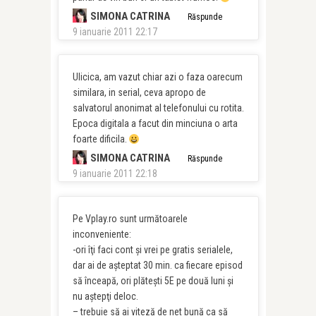
SIMONA CATRINA
Răspunde
9 ianuarie 2011 22:17
Ulicica, am vazut chiar azi o faza oarecum
similara, in serial, ceva apropo de
salvatorul anonimat al telefonului cu rotita.
Epoca digitala a facut din minciuna o arta
foarte dificila.
SIMONA CATRINA
Răspunde
9 ianuarie 2011 22:18
Pe Vplay.ro sunt următoarele
inconveniente:
-ori îţi faci cont şi vrei pe gratis serialele,
dar ai de aşteptat 30 min. ca fiecare episod
să înceapă, ori plăteşti 5E pe două luni şi
nu aştepţi deloc.
– trebuie să ai viteză de net bună ca să