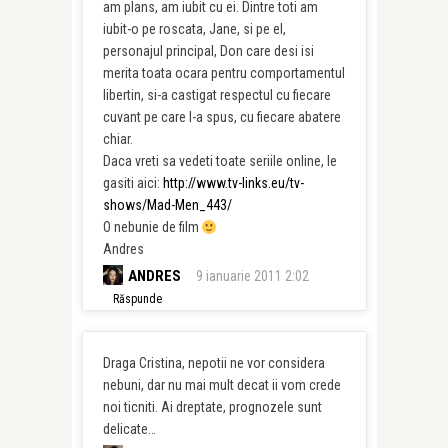
am plans, am iubit cu ei. Dintre toti am
iubit-o pe roscata, Jane, si pe el,
personajul principal, Don care desi isi
merita toata ocara pentru comportamentul
libertin, si-a castigat respectul cu fiecare
cuvant pe care l-a spus, cu fiecare abatere
chiar.
Daca vreti sa vedeti toate seriile online, le
gasiti aici:
http://www.tv-links.eu/tv-
shows/Mad-Men_443/
O nebunie de film
Andres
ANDRES
9 ianuarie 2011 2:02
Răspunde
Draga Cristina, nepotii ne vor considera
nebuni, dar nu mai mult decat ii vom crede
noi ticniti. Ai dreptate, prognozele sunt
delicate…