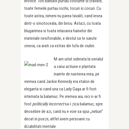
erotice. Toti barbatii purtau costume si cravate,
toate femeile purtau rochii, tocuri si cocuri. Cu
toate astea, nimeni nu parea tavalit, cand iesea
dintr-o smotoceala, din birou. Astazi, cu toata
blugarimea si toata relaxarea hainelor din
materiale nesifonabile, e destul sa te sarute
cineva, ca arati ca extras din tufa de ciulini.
M-am uitat siderata la serialul
a carui actiune e plantata
inainte de nasterea mea, pe
vremea cand Jackie Kennedy era etalon de
eleganta si cand una ca Lady Gaga ar fi fost
internata la balamuc. Pe vremea aia, nici n-ar fi
fost
politically incorrect
sa-i zica balamuc, spre
deosebire de azi, cand nu e voie sa spui „nebun”
decat in poezii, altfel avem persoane cu
dizabilitati mentale.