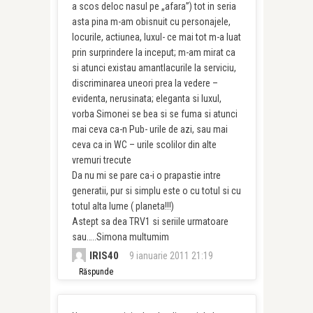
a scos deloc nasul pe „afara”) tot in seria
asta pina m-am obisnuit cu personajele,
locurile, actiunea, luxul- ce mai tot m-a luat
prin surprindere la inceput; m-am mirat ca
si atunci existau amantlacurile la serviciu,
discriminarea uneori prea la vedere –
evidenta, nerusinata; eleganta si luxul,
vorba Simonei se bea si se fuma si atunci
mai ceva ca-n Pub- urile de azi, sau mai
ceva ca in WC – urile scolilor din alte
vremuri trecute
Da nu mi se pare ca-i o prapastie intre
generatii, pur si simplu este o cu totul si cu
totul alta lume ( planeta!!!)
Astept sa dea TRV1 si seriile urmatoare
sau…..Simona multumim
IRIS40
9 ianuarie 2011 21:19
Răspunde