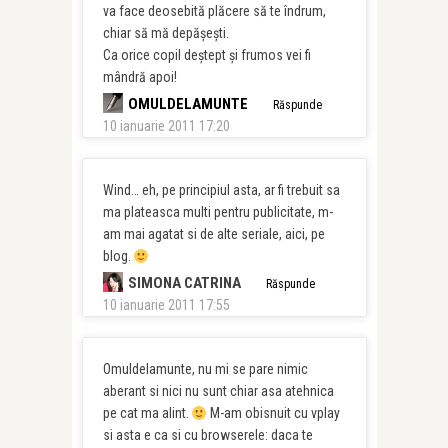
va face deosebită plăcere să te îndrum,
chiar să mă depăşeşti.
Ca orice copil deştept şi frumos vei fi
mândră apoi!
OMULDELAMUNTE
Răspunde
10 ianuarie 2011 17:20
Wind… eh, pe principiul asta, ar fi trebuit sa
ma plateasca multi pentru publicitate, m-
am mai agatat si de alte seriale, aici, pe
blog.
SIMONA CATRINA
Răspunde
10 ianuarie 2011 17:55
Omuldelamunte, nu mi se pare nimic
aberant si nici nu sunt chiar asa atehnica
pe cat ma alint.
M-am obisnuit cu vplay
si asta e ca si cu browserele: daca te