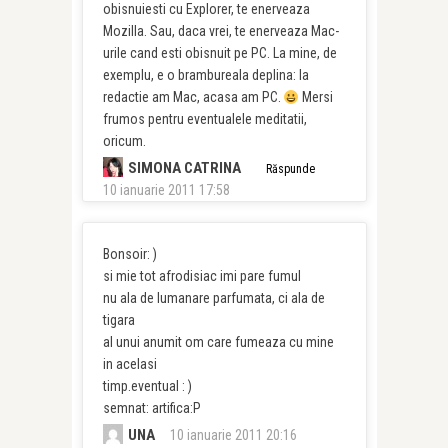
obisnuiesti cu Explorer, te enerveaza
Mozilla. Sau, daca vrei, te enerveaza Mac-
urile cand esti obisnuit pe PC. La mine, de
exemplu, e o brambureala deplina: la
redactie am Mac, acasa am PC.
Mersi
frumos pentru eventualele meditatii,
oricum.
SIMONA CATRINA
Răspunde
10 ianuarie 2011 17:58
Bonsoir: )
si mie tot afrodisiac imi pare fumul
nu ala de lumanare parfumata, ci ala de
tigara
al unui anumit om care fumeaza cu mine
in acelasi
timp.eventual : )
semnat: artifica:P
UNA
10 ianuarie 2011 20:16