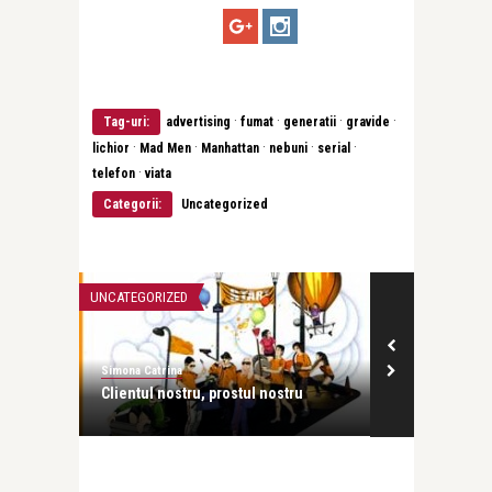
·
·
·
·
Tag-uri:
advertising
fumat
generatii
gravide
·
·
·
·
·
lichior
Mad Men
Manhattan
nebuni
serial
·
telefon
viata
Categorii:
Uncategorized
UNCATEGORIZED
UNCATEGORIZE
Simona Catrina
Simona Catrina
u
Domnului Simona Catrina
E foarte greu