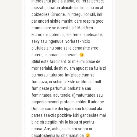
Interesanta poleiala asta, cu fetze perfect
asezate, coafuri aliniate din firul unu cu al
doizecilea. Simone, in intregul lor stil, imi
par unoeri nishte mashti care respira greoi
drama care se doreste a fi Mad Men.
Frumoshi, puternici, ele femei apetisante,
sexy sau ingenuue, vorba ta- nicio
ciufuleala nu pare sa le demashte vreo
durere, suparare, disperare.
Stilul este fascinant. Si mie imi place de
mor serialul, deshi nu am apucat sa fiu la zi
cu mersul tuturora. Imi place cum se
fumeaza, in schimb. Este un film cu mult
fum peste parfumul, barbatzia sau
feminitatea, adulterele, (i)maturitatea sau
carpediemismul protaginishtilor. Il ador pe
Don ca scoate din tigara sau trabucul ala
partea asa-zis pozitiva- ishi gandeshte mai
bine strategiile- shi la birou si pentru
acasa. Are, asha, un lirism sobru in
pacatoshenia lui charismatica.