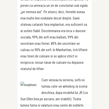
previn ca urmeaza un sir de constatari sub egida
„pe vremea aia”. Pe atunci, deci, femeile aveau
mai multe linii ondulate decat drepte. Sanii
stateau catarati fara implanturi, era suficient sa
ai sutien fiabil. Discriminarea era inca o duiosie
sociala, 99% din sefi erau barbati, 99% din
secretare erau femei. 80% din secretare se
culcau cu 90% din sefi. In Manhattan, toti liftierii
erau tineri de culoare si se aplica strict si
reciproca: niciun tanar de culoare nu depasea
statutul de liftier.
Cum veneau la serviciu, sefii isi
turnau cate-un whiskey, la scena
deschisa, dupa modelul lui JR (ca
Sue Ellen bea pe ascuns, am stabilit). Toata
lumea fuma si valatucii erau semn de noblete.