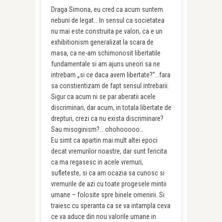
Draga Simona, eu cred ca acum suntem
nebuni de legat… In sensul ca societatea
nu mai este construita pe valori, ca e un
exhibitionism generalizat la scara de
masa, ca ne-am schimonosit libertatile
fundamentale si am ajuns uneori sa ne
intrebam „si ce daca avem libertate?”…fara
sa constientizam de fapt sensul intrebarii.
Sigur ca acum ni se par aberatii acele
discriminari, dar acum, in totala libertate de
drepturi, crezi ca nu exista discriminare?
Sau misoginism?… ohohooooo…
Eu simt ca apartin mai mult altei epoci
decat vremurilor noastre, dar sunt fericita
ca ma regasesc in acele vremuri,
sufleteste, si ca am ocazia sa cunosc si
vremurile de azi cu toate progesele mintii
umane – folosite spre binele omenirii. Si
traiesc cu speranta ca se va intampla ceva
ce va aduce din nou valorile umane in