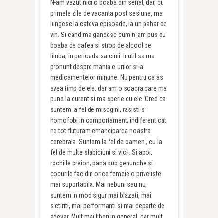
N-am vazut nici o boaba din serial, dar, cu
primele zile de vacanta post sesiune, ma
lungesc la cateva episoade, la un pahar de
vin. Si cand ma gandesc cum n-am pus eu
boaba de cafea si strop de alcool pe
limba, in perioada sarcinii. Inutil sa ma
pronunt despre mania e-urilor si-a
medicamentelor minune. Nu pentru ca as
avea timp de ele, dar am o soacra care ma
pune la curent si ma sperie cu ele. Cred ca
suntem la fel de misogini, rasisti si
homofobi in comportament, indiferent cat
ne tot fluturam emanciparea noastra
cerebrala. Suntem la fel de oameni, cu la
fel de multe slabiciuni si vicii. Si apoi,
rochiile creion, pana sub genunche si
cocurile fac din orice femeie o priveliste
mai suportabila. Mai nebuni sau nu,
suntem in mod sigur mai blazati, mai
sictiriti, mai performanti si mai departe de
adevar. Mult mai liberi in general, dar mult