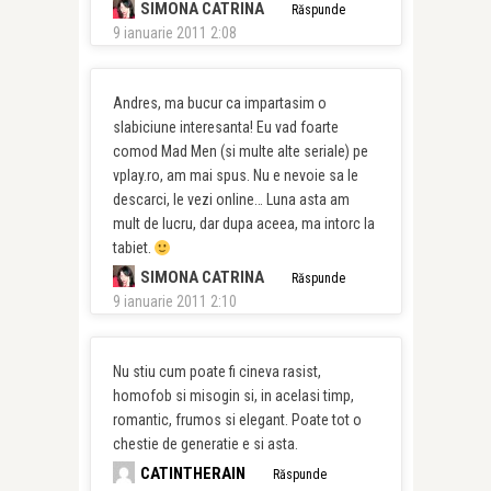
SIMONA CATRINA
Răspunde
9 ianuarie 2011 2:08
Andres, ma bucur ca impartasim o
slabiciune interesanta! Eu vad foarte
comod Mad Men (si multe alte seriale) pe
vplay.ro, am mai spus. Nu e nevoie sa le
descarci, le vezi online… Luna asta am
mult de lucru, dar dupa aceea, ma intorc la
tabiet.
SIMONA CATRINA
Răspunde
9 ianuarie 2011 2:10
Nu stiu cum poate fi cineva rasist,
homofob si misogin si, in acelasi timp,
romantic, frumos si elegant. Poate tot o
chestie de generatie e si asta.
CATINTHERAIN
Răspunde