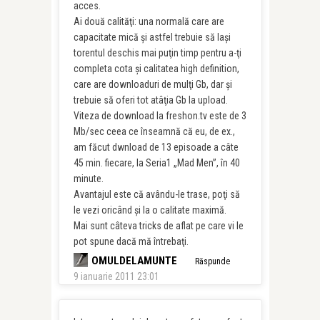
acces.
Ai două calităţi: una normală care are
capacitate mică şi astfel trebuie să laşi
torentul deschis mai puţin timp pentru a-ţi
completa cota şi calitatea high definition,
care are downloaduri de mulţi Gb, dar şi
trebuie să oferi tot atâţia Gb la upload.
Viteza de download la freshon.tv este de 3
Mb/sec ceea ce înseamnă că eu, de ex.,
am făcut dwnload de 13 episoade a câte
45 min. fiecare, la Seria1 „Mad Men”, în 40
minute.
Avantajul este că avându-le trase, poţi să
le vezi oricând şi la o calitate maximă.
Mai sunt câteva tricks de aflat pe care vi le
pot spune dacă mă întrebaţi.
OMULDELAMUNTE
Răspunde
9 ianuarie 2011 23:01