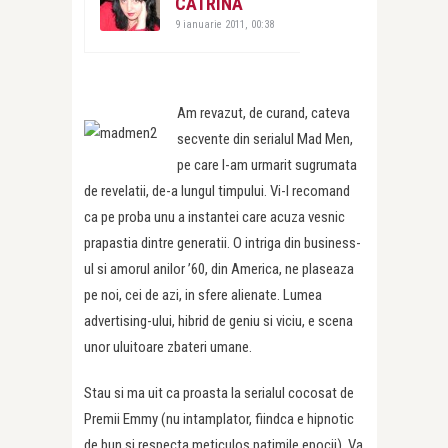
CATRINA
9 ianuarie 2011, 00:38
Am revazut, de curand, cateva
secvente din serialul Mad Men,
pe care l-am urmarit sugrumata
de revelatii, de-a lungul timpului. Vi-l recomand
ca pe proba unu a instantei care acuza vesnic
prapastia dintre generatii. O intriga din business-
ul si amorul anilor ’60, din America, ne plaseaza
pe noi, cei de azi, in sfere alienate. Lumea
advertising-ului, hibrid de geniu si viciu, e scena
unor uluitoare zbateri umane.
Stau si ma uit ca proasta la serialul cocosat de
Premii Emmy (nu intamplator, fiindca e hipnotic
de bun si respecta meticulos patimile epocii). Va