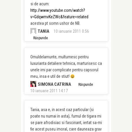
si de acum:
http://www.youtube.com/watch?
v=GdqwmvKeZWc&feature=related
acestea pt somn ushor de NB.
TANIA
10 ianuarie 2011 0:56
Răspunde
Omuldelamunte, multumesc pentru
luxurianta detaliere tehnica, marturisesc ca
unele imi par complicate pentru capsorul
meu, insa e util de stiut!
SIMONA CATRINA
Răspunde
10 ianuarie 2011 14:17
Tania, asa e, in acest caz particular (si
poate nu numai in asta), fumul de tigara mi
se pare afrodisiac si fascinant, iertat sa-mi
fie acest puseu imoral, care dauneaza grav