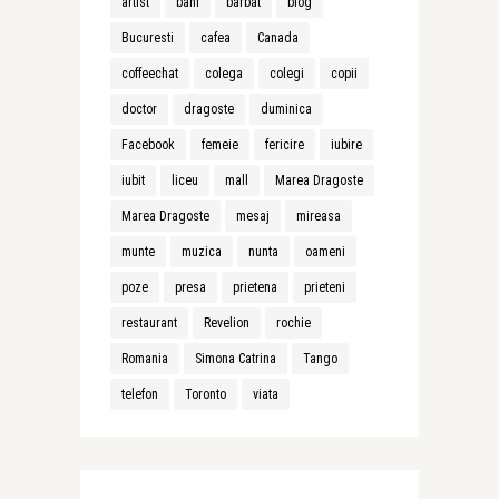
artist
bani
barbat
blog
Bucuresti
cafea
Canada
coffeechat
colega
colegi
copii
doctor
dragoste
duminica
Facebook
femeie
fericire
iubire
iubit
liceu
mall
Marea Dragoste
Marea Dragoste
mesaj
mireasa
munte
muzica
nunta
oameni
poze
presa
prietena
prieteni
restaurant
Revelion
rochie
Romania
Simona Catrina
Tango
telefon
Toronto
viata