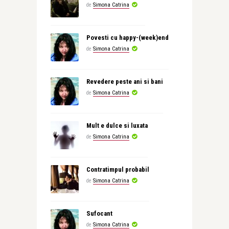
de
Simona Catrina
Povesti cu happy-(week)end
de
Simona Catrina
Revedere peste ani si bani
de
Simona Catrina
Mult e dulce si luxata
de
Simona Catrina
Contratimpul probabil
de
Simona Catrina
Sufocant
de
Simona Catrina