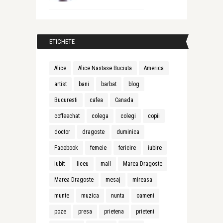
ETICHETE
Alice
Alice Nastase Buciuta
America
artist
bani
barbat
blog
Bucuresti
cafea
Canada
coffeechat
colega
colegi
copii
doctor
dragoste
duminica
Facebook
femeie
fericire
iubire
iubit
liceu
mall
Marea Dragoste
Marea Dragoste
mesaj
mireasa
munte
muzica
nunta
oameni
poze
presa
prietena
prieteni