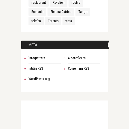
restaurant
Revelion
rochie
Romania
Simona Catrina
Tango
telefon
Toronto
viata
META
Înregistrare
Autentificare
Intrări
RSS
Comentarii
RSS
WordPress.org