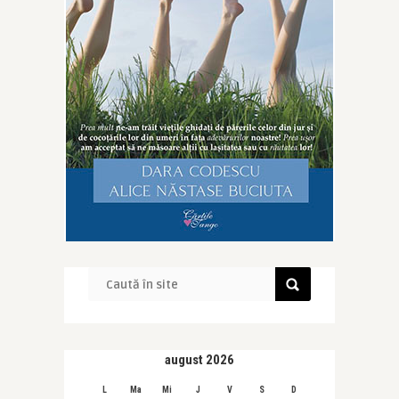
august 2026
L
Ma
Mi
J
V
S
D