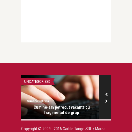
UNCATEGORIZED
UNCATEGORIZED
Simona Catrina
Simona Catrina
retin
Cum ne-am petrecut vacanta cu
Cand? Und
fragmentul de grup
Copyright © 2009 - 2016 Cartile Tango SRL / Marea