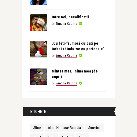
Intre noi, necalificatii
de
Simona Catrina
„Cu feti-frumosi culcati pe
iarba izbindu-se cu portocale”
de
Simona Catrina
Mintea mea, inima mea (de
copil)
de
Simona Catrina
ETICHETE
Alice
Alice Nastase Buciuta
America