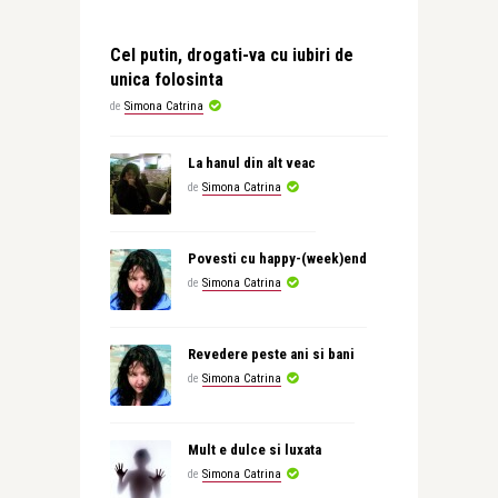
Cel putin, drogati-va cu iubiri de
unica folosinta
de
Simona Catrina
La hanul din alt veac
de
Simona Catrina
Povesti cu happy-(week)end
de
Simona Catrina
Revedere peste ani si bani
de
Simona Catrina
Mult e dulce si luxata
de
Simona Catrina