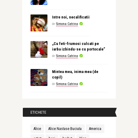
Intre noi, necalificatii
de
Simona Catrina
„Cu feti-frumosi culcati pe
iarba izbindu-se cu portocale”
de
Simona Catrina
Mintea mea, inima mea (de
copil)
de
Simona Catrina
ETICHETE
Alice
Alice Nastase Buciuta
America