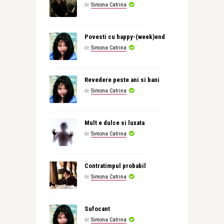
de
Simona Catrina
Povesti cu happy-(week)end
de
Simona Catrina
Revedere peste ani si bani
de
Simona Catrina
Mult e dulce si luxata
de
Simona Catrina
Contratimpul probabil
de
Simona Catrina
Sufocant
de
Simona Catrina