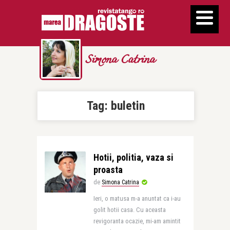
Simona Catrina
Tag:
buletin
Hotii, politia, vaza si
proasta
de
Simona Catrina
Ieri, o matusa m-a anuntat ca i-au
golit hotii casa. Cu aceasta
revigoranta ocazie, mi-am amintit