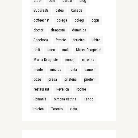
artist
bani
barbat
blog
Bucuresti
cafea
Canada
coffeechat
colega
colegi
copii
doctor
dragoste
duminica
Facebook
femeie
fericire
iubire
iubit
liceu
mall
Marea Dragoste
Marea Dragoste
mesaj
mireasa
munte
muzica
nunta
oameni
poze
presa
prietena
prieteni
restaurant
Revelion
rochie
Romania
Simona Catrina
Tango
telefon
Toronto
viata