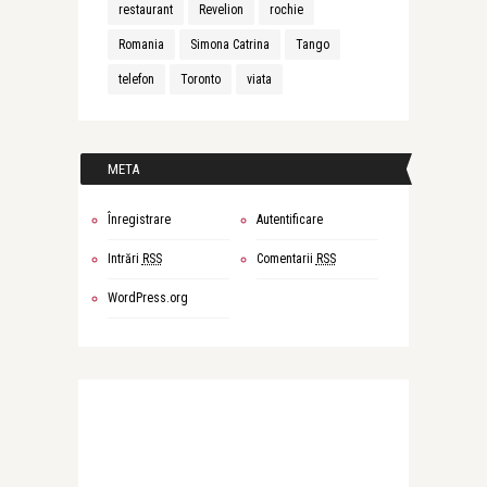
restaurant
Revelion
rochie
Romania
Simona Catrina
Tango
telefon
Toronto
viata
META
Înregistrare
Autentificare
Intrări
RSS
Comentarii
RSS
WordPress.org