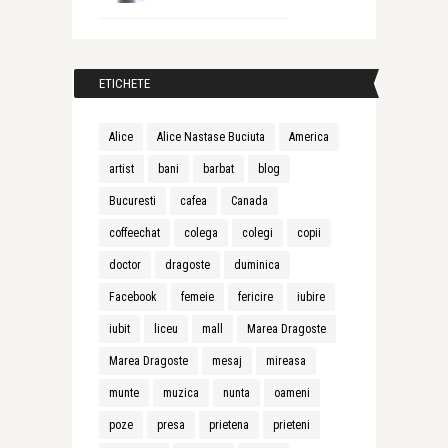
ETICHETE
Alice
Alice Nastase Buciuta
America
artist
bani
barbat
blog
Bucuresti
cafea
Canada
coffeechat
colega
colegi
copii
doctor
dragoste
duminica
Facebook
femeie
fericire
iubire
iubit
liceu
mall
Marea Dragoste
Marea Dragoste
mesaj
mireasa
munte
muzica
nunta
oameni
poze
presa
prietena
prieteni