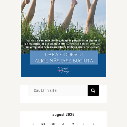
august 2026
L
Ma
Mi
J
V
S
D