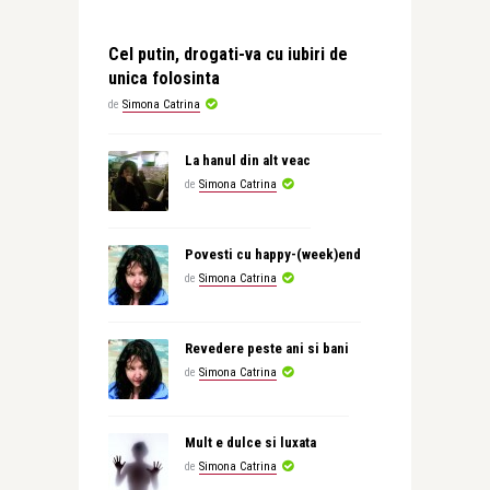
Cel putin, drogati-va cu iubiri de
unica folosinta
de
Simona Catrina
La hanul din alt veac
de
Simona Catrina
Povesti cu happy-(week)end
de
Simona Catrina
Revedere peste ani si bani
de
Simona Catrina
Mult e dulce si luxata
de
Simona Catrina