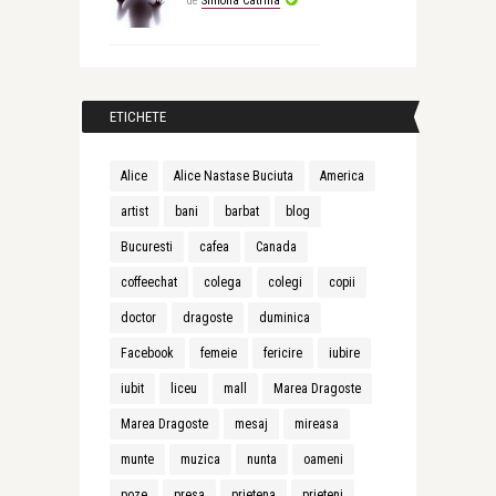
de
Simona Catrina
ETICHETE
Alice
Alice Nastase Buciuta
America
artist
bani
barbat
blog
Bucuresti
cafea
Canada
coffeechat
colega
colegi
copii
doctor
dragoste
duminica
Facebook
femeie
fericire
iubire
iubit
liceu
mall
Marea Dragoste
Marea Dragoste
mesaj
mireasa
munte
muzica
nunta
oameni
poze
presa
prietena
prieteni