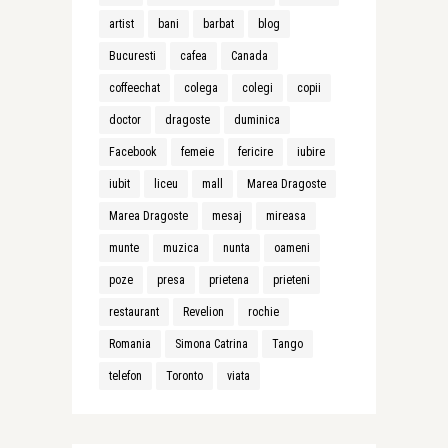
artist
bani
barbat
blog
Bucuresti
cafea
Canada
coffeechat
colega
colegi
copii
doctor
dragoste
duminica
Facebook
femeie
fericire
iubire
iubit
liceu
mall
Marea Dragoste
Marea Dragoste
mesaj
mireasa
munte
muzica
nunta
oameni
poze
presa
prietena
prieteni
restaurant
Revelion
rochie
Romania
Simona Catrina
Tango
telefon
Toronto
viata