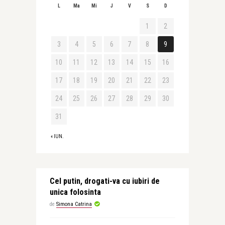
L
Ma
Mi
J
V
S
D
1
2
3
4
5
6
7
8
9
10
11
12
13
14
15
16
17
18
19
20
21
22
23
24
25
26
27
28
29
30
31
« IUN.
Cel putin, drogati-va cu iubiri de
unica folosinta
de
Simona Catrina