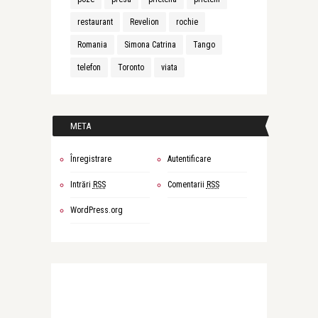
restaurant
Revelion
rochie
Romania
Simona Catrina
Tango
telefon
Toronto
viata
META
Înregistrare
Autentificare
Intrări
RSS
Comentarii
RSS
WordPress.org