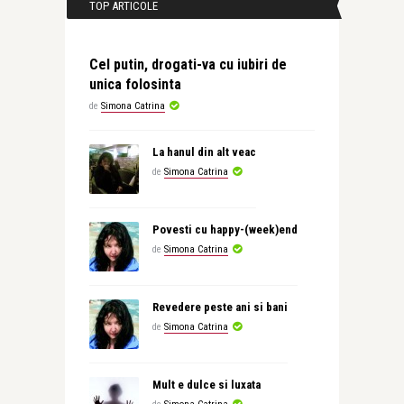
TOP ARTICOLE
Cel putin, drogati-va cu iubiri de
unica folosinta
de
Simona Catrina
La hanul din alt veac
de
Simona Catrina
Povesti cu happy-(week)end
de
Simona Catrina
Revedere peste ani si bani
de
Simona Catrina
Mult e dulce si luxata