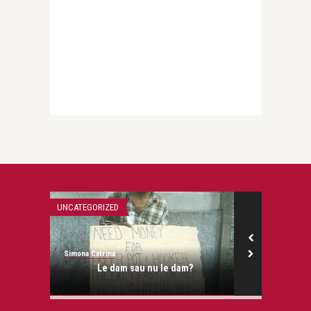
UNCATEGORIZED
UNCATEGORIZED
Simona Catrina
Simona Catrina
tivata
Le dam sau nu le dam?
Despre pros