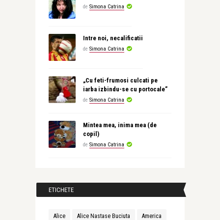
de
Simona Catrina
Intre noi, necalificatii
de
Simona Catrina
„Cu feti-frumosi culcati pe
iarba izbindu-se cu portocale”
de
Simona Catrina
Mintea mea, inima mea (de
copil)
de
Simona Catrina
ETICHETE
Alice
Alice Nastase Buciuta
America