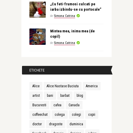
„Cu feti-frumosi culcati pe
iarba izbindu-se cu portocale”
de
Simona Catrina
Mintea mea, inima mea (de
copil)
de
Simona Catrina
ETICHETE
Alice
Alice Nastase Buciuta
America
artist
bani
barbat
blog
Bucuresti
cafea
Canada
coffeechat
colega
colegi
copii
doctor
dragoste
duminica