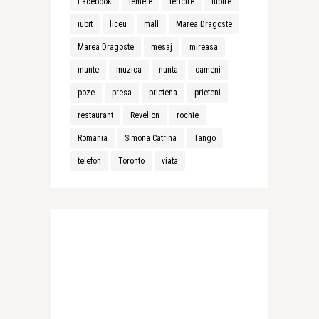
Facebook
femeie
fericire
iubire
iubit
liceu
mall
Marea Dragoste
Marea Dragoste
mesaj
mireasa
munte
muzica
nunta
oameni
poze
presa
prietena
prieteni
restaurant
Revelion
rochie
Romania
Simona Catrina
Tango
telefon
Toronto
viata