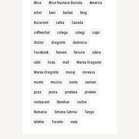
Alice
Alice Nastase Buciuta
America
artist
bani
barbat
blog
Bucuresti
cafea
Canada
coffeechat
colega
colegi
copii
doctor
dragoste
duminica
Facebook
femeie
fericire
iubire
iubit
liceu
mall
Marea Dragoste
Marea Dragoste
mesaj
mireasa
munte
muzica
nunta
oameni
poze
presa
prietena
prieteni
restaurant
Revelion
rochie
Romania
Simona Catrina
Tango
telefon
Toronto
viata