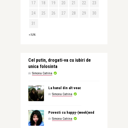
17
18
19
20
21
22
23
24
25
26
27
28
29
30
31
« IUN.
Cel putin, drogati-va cu iubiri de
unica folosinta
de
Simona Catrina
La hanul din alt veac
de
Simona Catrina
Povesti cu happy-(week)end
de
Simona Catrina