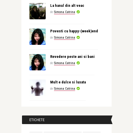
La hanul din alt veac
de
Simona Catrina
Povesti cu happy-(week)end
de
Simona Catrina
Revedere peste ani si bani
de
Simona Catrina
Mult e dulce si luxata
de
Simona Catrina
ETICHETE