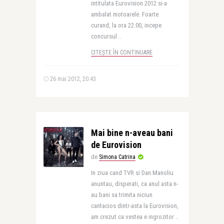
intitulata Eurovision 2012 si-a
ambalat motoarele. Foarte
curand, la ora 22.00, incepe
concursul ..
CITEȘTE ÎN CONTINUARE
26 mai 2012, 20:43
Mai bine n-aveau bani
de Eurovision
de
Simona Catrina
In ziua cand TVR si Dan Manoliu
anuntau, disperati, ca anul asta n-
au bani sa trimita niciun
cantacios dintr-asta la Eurovision,
am crezut ca vestea e ingrozitor ..