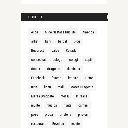
ETICHETE
Alice
Alice Nastase Buciuta
America
artist
bani
barbat
blog
Bucuresti
cafea
Canada
coffeechat
colega
colegi
copii
doctor
dragoste
duminica
Facebook
femeie
fericire
iubire
iubit
liceu
mall
Marea Dragoste
Marea Dragoste
mesaj
mireasa
munte
muzica
nunta
oameni
poze
presa
prietena
prieteni
restaurant
Revelion
rochie