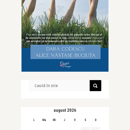
august 2026
L
Ma
Mi
J
V
S
D