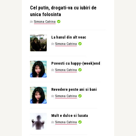
Cel putin, drogati-va cu iubiri de
unica folosinta
de
Simona Catrina
La hanul din alt veac
de
Simona Catrina
Povesti cu happy-(week)end
de
Simona Catrina
Revedere peste ani si bani
de
Simona Catrina
Mult e dulce si luxata
de
Simona Catrina