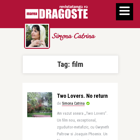
Simona Catrina
Tag:
film
Two Lovers. No return
de
Simona Catrina
Am vazut aseara „Two Lovers”.
Un film nou, exceptional,
zguduitor-metafizic, cu Gwyneth
Paltrow si Joaquin Phoenix. Un