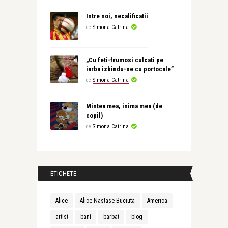
Intre noi, necalificatii
de
Simona Catrina
„Cu feti-frumosi culcati pe
iarba izbindu-se cu portocale”
de
Simona Catrina
Mintea mea, inima mea (de
copil)
de
Simona Catrina
ETICHETE
Alice
Alice Nastase Buciuta
America
artist
bani
barbat
blog