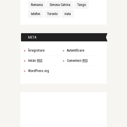
Romania
Simona Catrina
Tango
telefon
Toronto
viata
META
Înregistrare
Autentificare
Intrări
RSS
Comentarii
RSS
WordPress.org