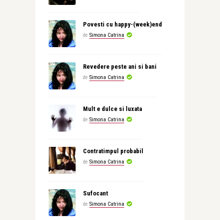
Povesti cu happy-(week)end
de
Simona Catrina
Revedere peste ani si bani
de
Simona Catrina
Mult e dulce si luxata
de
Simona Catrina
Contratimpul probabil
de
Simona Catrina
Sufocant
de
Simona Catrina