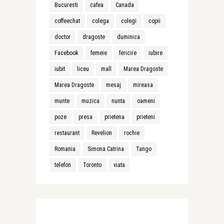
Bucuresti
cafea
Canada
coffeechat
colega
colegi
copii
doctor
dragoste
duminica
Facebook
femeie
fericire
iubire
iubit
liceu
mall
Marea Dragoste
Marea Dragoste
mesaj
mireasa
munte
muzica
nunta
oameni
poze
presa
prietena
prieteni
restaurant
Revelion
rochie
Romania
Simona Catrina
Tango
telefon
Toronto
viata