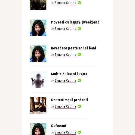
de
Simona Catrina
Povesti cu happy-(week)end
de
Simona Catrina
Revedere peste ani si bani
de
Simona Catrina
Mult e dulce si luxata
de
Simona Catrina
Contratimpul probabil
de
Simona Catrina
Sufocant
de
Simona Catrina