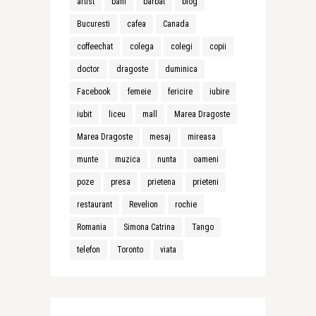
artist
bani
barbat
blog
Bucuresti
cafea
Canada
coffeechat
colega
colegi
copii
doctor
dragoste
duminica
Facebook
femeie
fericire
iubire
iubit
liceu
mall
Marea Dragoste
Marea Dragoste
mesaj
mireasa
munte
muzica
nunta
oameni
poze
presa
prietena
prieteni
restaurant
Revelion
rochie
Romania
Simona Catrina
Tango
telefon
Toronto
viata