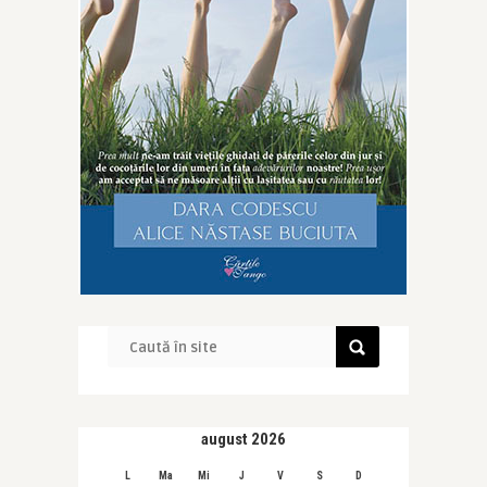
august 2026
L
Ma
Mi
J
V
S
D