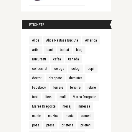
ETICHETE
Alice
Alice Nastase Buciuta
America
artist
bani
barbat
blog
Bucuresti
cafea
Canada
coffeechat
colega
colegi
copii
doctor
dragoste
duminica
Facebook
femeie
fericire
iubire
iubit
liceu
mall
Marea Dragoste
Marea Dragoste
mesaj
mireasa
munte
muzica
nunta
oameni
poze
presa
prietena
prieteni