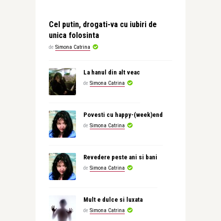
Cel putin, drogati-va cu iubiri de
unica folosinta
de
Simona Catrina
La hanul din alt veac
de
Simona Catrina
Povesti cu happy-(week)end
de
Simona Catrina
Revedere peste ani si bani
de
Simona Catrina
Mult e dulce si luxata
de
Simona Catrina