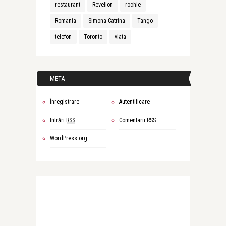
restaurant
Revelion
rochie
Romania
Simona Catrina
Tango
telefon
Toronto
viata
META
Înregistrare
Autentificare
Intrări
RSS
Comentarii
RSS
WordPress.org