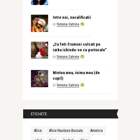
Intre noi, necalificatii
de
Simona Catrina
„Cu feti-frumosi culcati pe
iarba izbindu-se cu portocale”
de
Simona Catrina
Mintea mea, inima mea (de
copil)
de
Simona Catrina
ETICHETE
Alice
Alice Nastase Buciuta
America