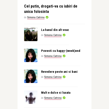
Cel putin, drogati-va cu iubiri de
unica folosinta
de
Simona Catrina
La hanul din alt veac
de
Simona Catrina
Povesti cu happy-(week)end
de
Simona Catrina
Revedere peste ani si bani
de
Simona Catrina
Mult e dulce si luxata
de
Simona Catrina