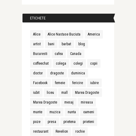
ETICHETE
Alice
Alice Nastase Buciuta
America
artist
bani
barbat
blog
Bucuresti
cafea
Canada
coffeechat
colega
colegi
copii
doctor
dragoste
duminica
Facebook
femeie
fericire
iubire
iubit
liceu
mall
Marea Dragoste
Marea Dragoste
mesaj
mireasa
munte
muzica
nunta
oameni
poze
presa
prietena
prieteni
restaurant
Revelion
rochie