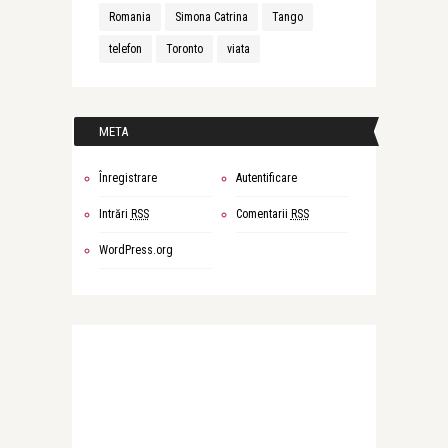
Romania
Simona Catrina
Tango
telefon
Toronto
viata
META
Înregistrare
Autentificare
Intrări
RSS
Comentarii
RSS
WordPress.org