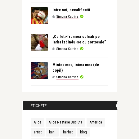
Intre noi, necalificatii
de
Simona Catrina
„Cu feti-frumosi culcati pe
iarba izbindu-se cu portocale”
de
Simona Catrina
Mintea mea, inima mea (de
copil)
de
Simona Catrina
ETICHETE
Alice
Alice Nastase Buciuta
America
artist
bani
barbat
blog