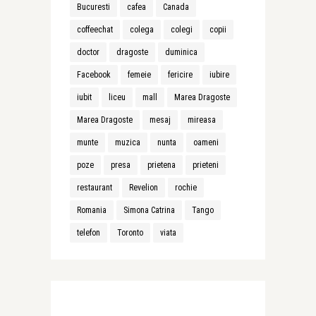
Bucuresti
cafea
Canada
coffeechat
colega
colegi
copii
doctor
dragoste
duminica
Facebook
femeie
fericire
iubire
iubit
liceu
mall
Marea Dragoste
Marea Dragoste
mesaj
mireasa
munte
muzica
nunta
oameni
poze
presa
prietena
prieteni
restaurant
Revelion
rochie
Romania
Simona Catrina
Tango
telefon
Toronto
viata