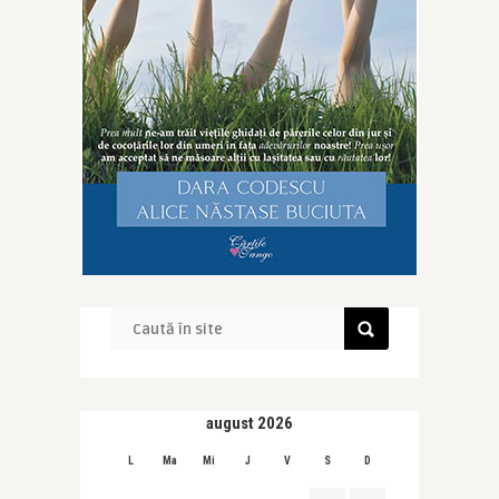
august 2026
L
Ma
Mi
J
V
S
D