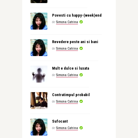
Povesti cu happy-(week)end
de
Simona Catrina
Revedere peste ani si bani
de
Simona Catrina
Mult e dulce si luxata
de
Simona Catrina
Contratimpul probabil
de
Simona Catrina
Sufocant
de
Simona Catrina