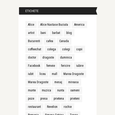
ETICHETE
Alice
Alice Nastase Buciuta
America
artist
bani
barbat
blog
Bucuresti
cafea
Canada
coffeechat
colega
colegi
copii
doctor
dragoste
duminica
Facebook
femeie
fericire
iubire
iubit
liceu
mall
Marea Dragoste
Marea Dragoste
mesaj
mireasa
munte
muzica
nunta
oameni
poze
presa
prietena
prieteni
restaurant
Revelion
rochie