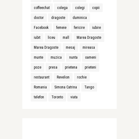
coffeechat
colega
colegi
copii
doctor
dragoste
duminica
Facebook
femeie
fericire
iubire
iubit
liceu
mall
Marea Dragoste
Marea Dragoste
mesaj
mireasa
munte
muzica
nunta
oameni
poze
presa
prietena
prieteni
restaurant
Revelion
rochie
Romania
Simona Catrina
Tango
telefon
Toronto
viata