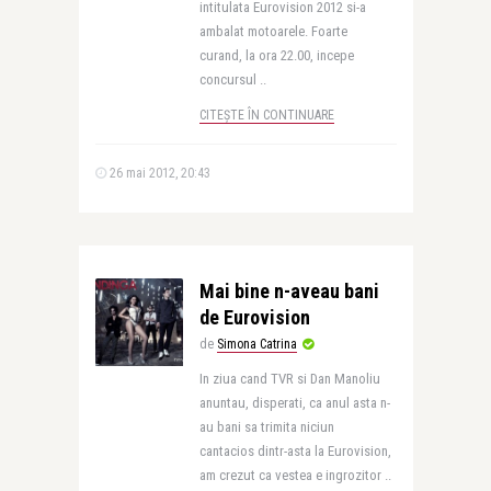
intitulata Eurovision 2012 si-a
ambalat motoarele. Foarte
curand, la ora 22.00, incepe
concursul ..
CITEȘTE ÎN CONTINUARE
26 mai 2012, 20:43
Mai bine n-aveau bani
de Eurovision
de
Simona Catrina
In ziua cand TVR si Dan Manoliu
anuntau, disperati, ca anul asta n-
au bani sa trimita niciun
cantacios dintr-asta la Eurovision,
am crezut ca vestea e ingrozitor ..