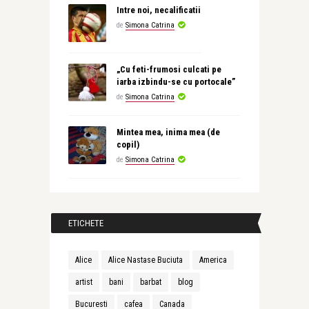
Intre noi, necalificatii
de
Simona Catrina
„Cu feti-frumosi culcati pe
iarba izbindu-se cu portocale”
de
Simona Catrina
Mintea mea, inima mea (de
copil)
de
Simona Catrina
ETICHETE
Alice
Alice Nastase Buciuta
America
artist
bani
barbat
blog
Bucuresti
cafea
Canada