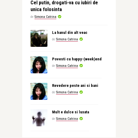
Cel putin, drogati-va cu iubiri de
unica folosinta
de
Simona Catrina
La hanul din alt veac
de
Simona Catrina
Povesti cu happy-(week)end
de
Simona Catrina
Revedere peste ani si bani
de
Simona Catrina
Mult e dulce si luxata
de
Simona Catrina