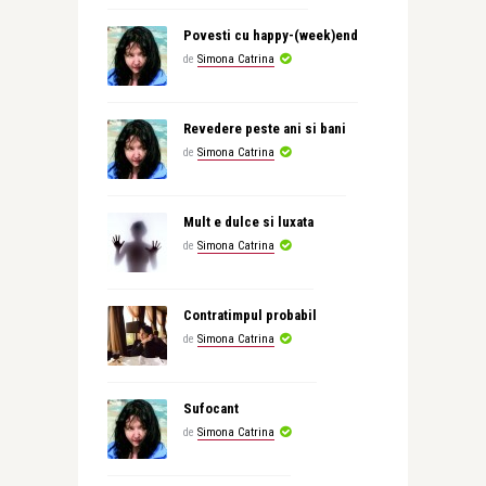
Povesti cu happy-(week)end
de
Simona Catrina
Revedere peste ani si bani
de
Simona Catrina
Mult e dulce si luxata
de
Simona Catrina
Contratimpul probabil
de
Simona Catrina
Sufocant
de
Simona Catrina