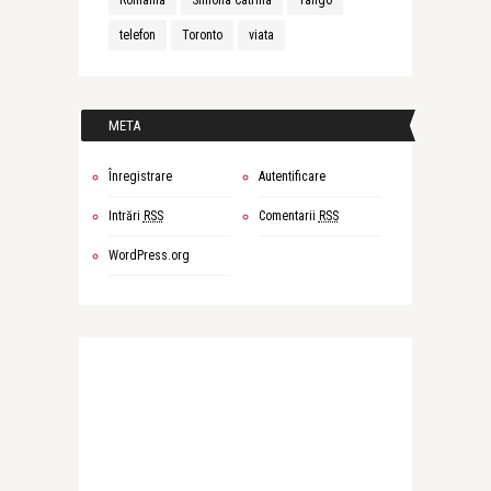
Romania
Simona Catrina
Tango
telefon
Toronto
viata
META
Înregistrare
Autentificare
Intrări
RSS
Comentarii
RSS
WordPress.org