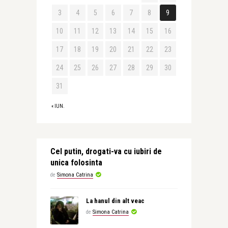
3
4
5
6
7
8
9
10
11
12
13
14
15
16
17
18
19
20
21
22
23
24
25
26
27
28
29
30
31
« IUN.
Cel putin, drogati-va cu iubiri de
unica folosinta
de
Simona Catrina
La hanul din alt veac
de
Simona Catrina