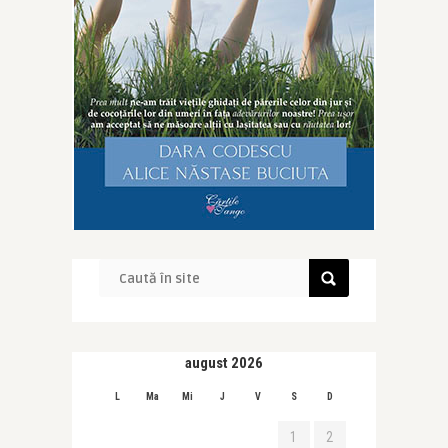
august 2026
L
Ma
Mi
J
V
S
D
1
2