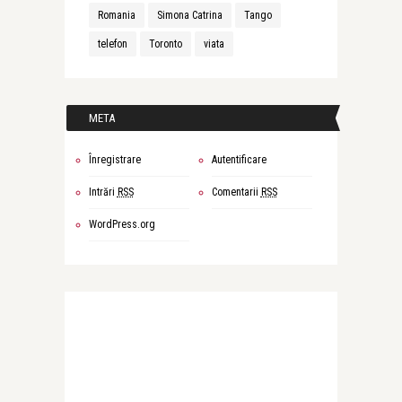
Romania
Simona Catrina
Tango
telefon
Toronto
viata
META
Înregistrare
Autentificare
Intrări
RSS
Comentarii
RSS
WordPress.org