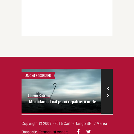
UNCATEGORIZED
UNCATEGORIZED
Simona Catrina
Simona Catrina
Mic bilant al cat p-aci repatrierii mele
Dr
Copyright © 2009 - 2016 Cartile Tango SRL / Marea
Dragoste.
Termeni și condiții
.