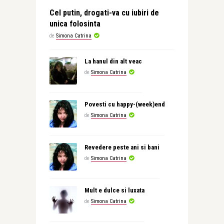
Cel putin, drogati-va cu iubiri de
unica folosinta
de
Simona Catrina
La hanul din alt veac
de
Simona Catrina
Povesti cu happy-(week)end
de
Simona Catrina
Revedere peste ani si bani
de
Simona Catrina
Mult e dulce si luxata
de
Simona Catrina