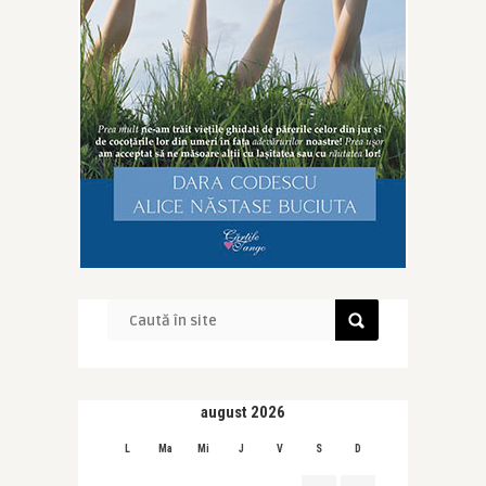
august 2026
L
Ma
Mi
J
V
S
D