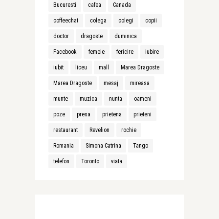
Bucuresti
cafea
Canada
coffeechat
colega
colegi
copii
doctor
dragoste
duminica
Facebook
femeie
fericire
iubire
iubit
liceu
mall
Marea Dragoste
Marea Dragoste
mesaj
mireasa
munte
muzica
nunta
oameni
poze
presa
prietena
prieteni
restaurant
Revelion
rochie
Romania
Simona Catrina
Tango
telefon
Toronto
viata