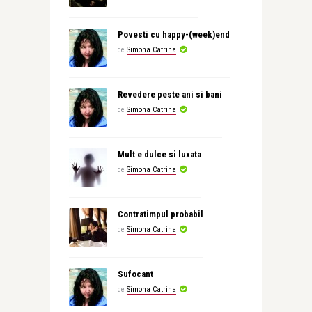
Povesti cu happy-(week)end
de
Simona Catrina
Revedere peste ani si bani
de
Simona Catrina
Mult e dulce si luxata
de
Simona Catrina
Contratimpul probabil
de
Simona Catrina
Sufocant
de
Simona Catrina