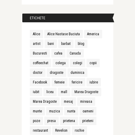
ETICHETE
Alice
Alice Nastase Buciuta
America
artist
bani
barbat
blog
Bucuresti
cafea
Canada
coffeechat
colega
colegi
copii
doctor
dragoste
duminica
Facebook
femeie
fericire
iubire
iubit
liceu
mall
Marea Dragoste
Marea Dragoste
mesaj
mireasa
munte
muzica
nunta
oameni
poze
presa
prietena
prieteni
restaurant
Revelion
rochie