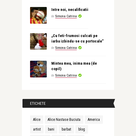
Intre noi, necalificatii
de
Simona Catrina
„Cu feti-frumosi culcati pe
iarba izbindu-se cu portocale”
de
Simona Catrina
Mintea mea, inima mea (de
copil)
de
Simona Catrina
ETICHETE
Alice
Alice Nastase Buciuta
America
artist
bani
barbat
blog