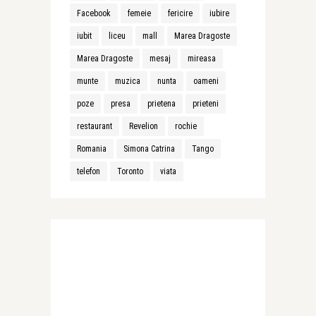
Facebook
femeie
fericire
iubire
iubit
liceu
mall
Marea Dragoste
Marea Dragoste
mesaj
mireasa
munte
muzica
nunta
oameni
poze
presa
prietena
prieteni
restaurant
Revelion
rochie
Romania
Simona Catrina
Tango
telefon
Toronto
viata