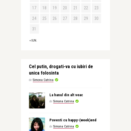
17
18
19
20
21
22
23
24
25
26
27
28
29
30
31
« IUN.
Cel putin, drogati-va cu iubiri de
unica folosinta
de
Simona Catrina
La hanul din alt veac
de
Simona Catrina
Povesti cu happy-(week)end
de
Simona Catrina