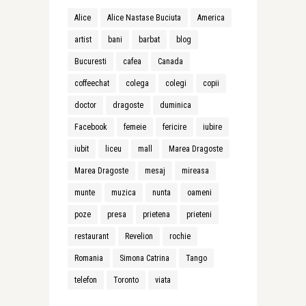
Alice
Alice Nastase Buciuta
America
artist
bani
barbat
blog
Bucuresti
cafea
Canada
coffeechat
colega
colegi
copii
doctor
dragoste
duminica
Facebook
femeie
fericire
iubire
iubit
liceu
mall
Marea Dragoste
Marea Dragoste
mesaj
mireasa
munte
muzica
nunta
oameni
poze
presa
prietena
prieteni
restaurant
Revelion
rochie
Romania
Simona Catrina
Tango
telefon
Toronto
viata