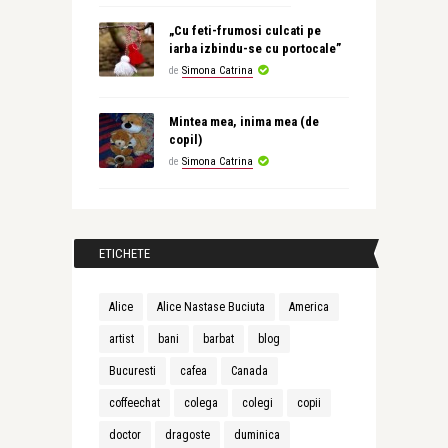
„Cu feti-frumosi culcati pe
iarba izbindu-se cu portocale”
de
Simona Catrina
Mintea mea, inima mea (de
copil)
de
Simona Catrina
ETICHETE
Alice
Alice Nastase Buciuta
America
artist
bani
barbat
blog
Bucuresti
cafea
Canada
coffeechat
colega
colegi
copii
doctor
dragoste
duminica