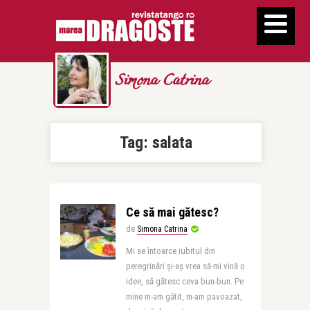
Simona Catrina
Tag:
salata
Ce să mai gătesc?
de
Simona Catrina
Mi se întoarce iubitul din
peregrinări și-aș vrea să-mi vină o
idee, să gătesc ceva bun-bun. Pe
mine m-am gătit, m-am pavoazat,