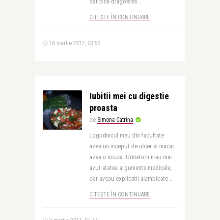
dar cică dragostea ..
CITEȘTE ÎN CONTINUARE
16 martie 2012, 03:52
Iubitii mei cu digestie
proasta
de
Simona Catrina
Logodnicul meu din facultate
avea un inceput de ulcer si macar
avea o scuza. Urmatorii n-au mai
avut atatea argumente medicale,
dar aveau explicatii alambicate ..
CITEȘTE ÎN CONTINUARE