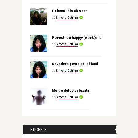
La hanul din alt veac
de
Simona Catrina
Povesti cu happy-(week)end
de
Simona Catrina
Revedere peste ani si bani
de
Simona Catrina
Mult e dulce si luxata
de
Simona Catrina
ETICHETE