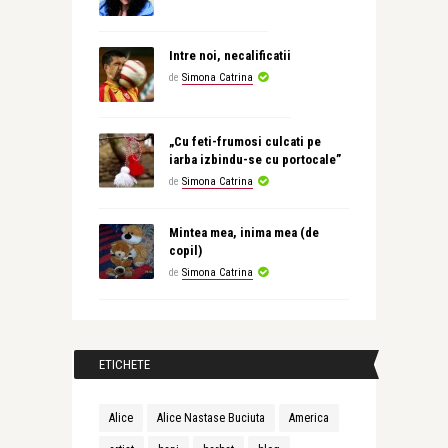
Intre noi, necalificatii
de
Simona Catrina
„Cu feti-frumosi culcati pe
iarba izbindu-se cu portocale”
de
Simona Catrina
Mintea mea, inima mea (de
copil)
de
Simona Catrina
ETICHETE
Alice
Alice Nastase Buciuta
America