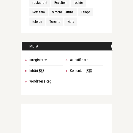
restaurant
Revelion
rochie
Romania
Simona Catrina
Tango
telefon
Toronto
viata
META
Înregistrare
Autentificare
Intrări
RSS
Comentarii
RSS
WordPress.org