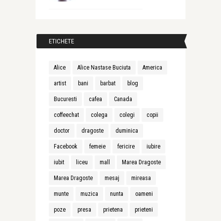
ETICHETE
Alice
Alice Nastase Buciuta
America
artist
bani
barbat
blog
Bucuresti
cafea
Canada
coffeechat
colega
colegi
copii
doctor
dragoste
duminica
Facebook
femeie
fericire
iubire
iubit
liceu
mall
Marea Dragoste
Marea Dragoste
mesaj
mireasa
munte
muzica
nunta
oameni
poze
presa
prietena
prieteni