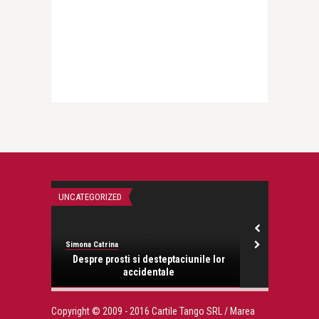
UNCATEGORIZED
UNCATEGORIZED
Simona Catrina
Simona Catrina
 te ador
Despre prosti si desteptaciunile lor
Reveder
accidentale
Copyright © 2009 - 2016 Cartile Tango SRL / Marea