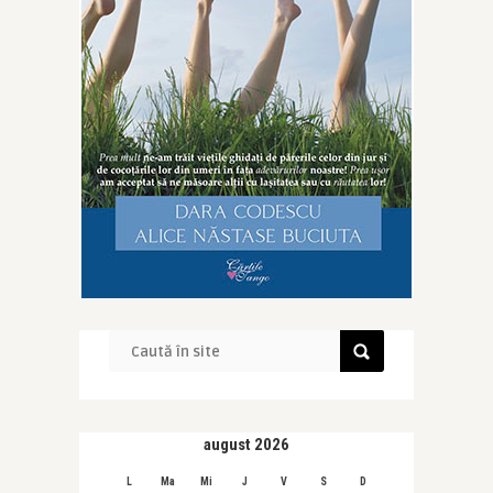
august 2026
L
Ma
Mi
J
V
S
D