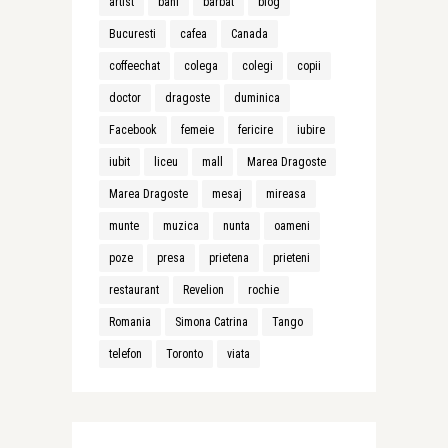
artist
bani
barbat
blog
Bucuresti
cafea
Canada
coffeechat
colega
colegi
copii
doctor
dragoste
duminica
Facebook
femeie
fericire
iubire
iubit
liceu
mall
Marea Dragoste
Marea Dragoste
mesaj
mireasa
munte
muzica
nunta
oameni
poze
presa
prietena
prieteni
restaurant
Revelion
rochie
Romania
Simona Catrina
Tango
telefon
Toronto
viata