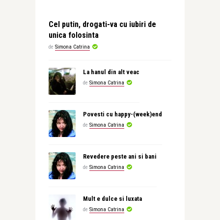
Cel putin, drogati-va cu iubiri de
unica folosinta
de
Simona Catrina
La hanul din alt veac
de
Simona Catrina
Povesti cu happy-(week)end
de
Simona Catrina
Revedere peste ani si bani
de
Simona Catrina
Mult e dulce si luxata
de
Simona Catrina