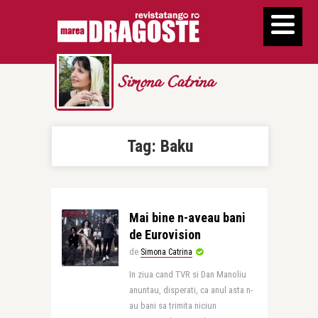
Simona Catrina
Tag:
Baku
Mai bine n-aveau bani
de Eurovision
de
Simona Catrina
In ziua cand TVR si Dan Manoliu
anuntau, disperati, ca anul asta n-
au bani sa trimita niciun