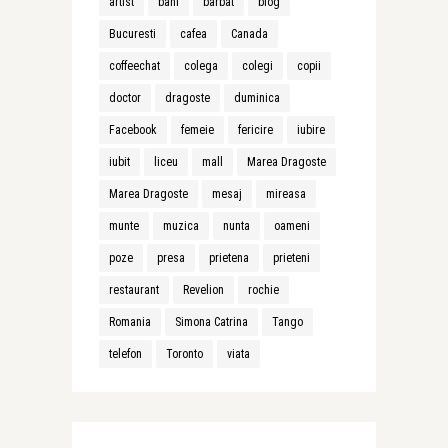
artist
bani
barbat
blog
Bucuresti
cafea
Canada
coffeechat
colega
colegi
copii
doctor
dragoste
duminica
Facebook
femeie
fericire
iubire
iubit
liceu
mall
Marea Dragoste
Marea Dragoste
mesaj
mireasa
munte
muzica
nunta
oameni
poze
presa
prietena
prieteni
restaurant
Revelion
rochie
Romania
Simona Catrina
Tango
telefon
Toronto
viata