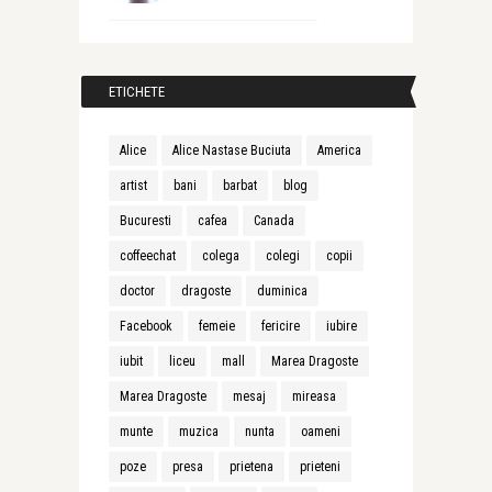
ETICHETE
Alice
Alice Nastase Buciuta
America
artist
bani
barbat
blog
Bucuresti
cafea
Canada
coffeechat
colega
colegi
copii
doctor
dragoste
duminica
Facebook
femeie
fericire
iubire
iubit
liceu
mall
Marea Dragoste
Marea Dragoste
mesaj
mireasa
munte
muzica
nunta
oameni
poze
presa
prietena
prieteni