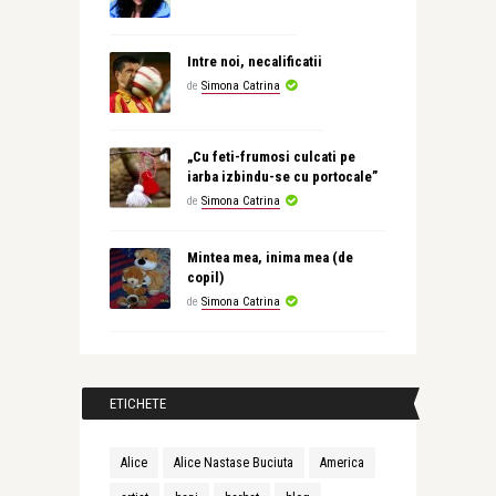
Intre noi, necalificatii
de
Simona Catrina
„Cu feti-frumosi culcati pe
iarba izbindu-se cu portocale”
de
Simona Catrina
Mintea mea, inima mea (de
copil)
de
Simona Catrina
ETICHETE
Alice
Alice Nastase Buciuta
America