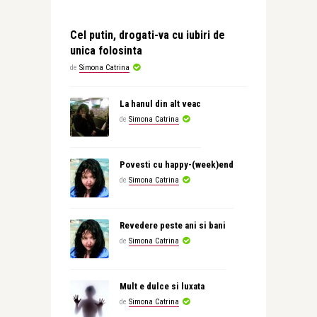
Cel putin, drogati-va cu iubiri de
unica folosinta
de
Simona Catrina
La hanul din alt veac
de
Simona Catrina
Povesti cu happy-(week)end
de
Simona Catrina
Revedere peste ani si bani
de
Simona Catrina
Mult e dulce si luxata
de
Simona Catrina