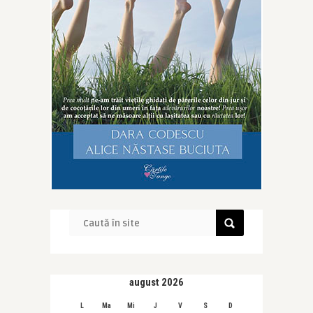
august 2026
L
Ma
Mi
J
V
S
D