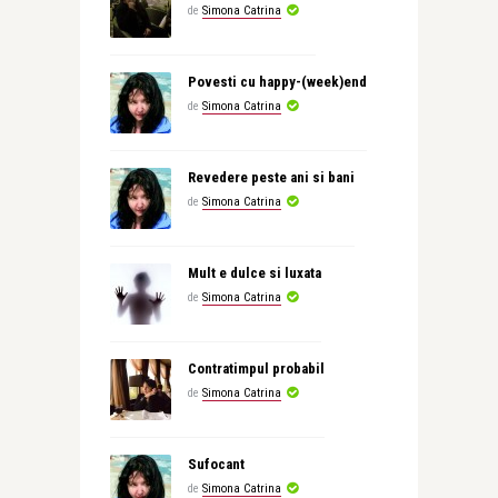
de
Simona Catrina
Povesti cu happy-(week)end
de
Simona Catrina
Revedere peste ani si bani
de
Simona Catrina
Mult e dulce si luxata
de
Simona Catrina
Contratimpul probabil
de
Simona Catrina
Sufocant
de
Simona Catrina