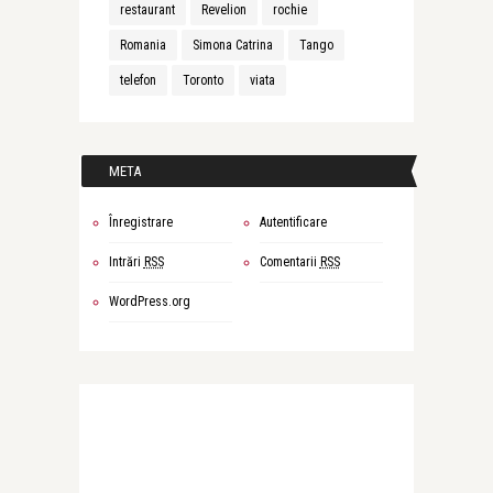
restaurant
Revelion
rochie
Romania
Simona Catrina
Tango
telefon
Toronto
viata
META
Înregistrare
Autentificare
Intrări
RSS
Comentarii
RSS
WordPress.org