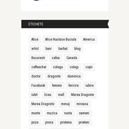
ETICHETE
Alice
Alice Nastase Buciuta
America
artist
bani
barbat
blog
Bucuresti
cafea
Canada
coffeechat
colega
colegi
copii
doctor
dragoste
duminica
Facebook
femeie
fericire
iubire
iubit
liceu
mall
Marea Dragoste
Marea Dragoste
mesaj
mireasa
munte
muzica
nunta
oameni
poze
presa
prietena
prieteni