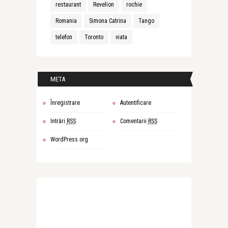
restaurant
Revelion
rochie
Romania
Simona Catrina
Tango
telefon
Toronto
viata
META
Înregistrare
Autentificare
Intrări
RSS
Comentarii
RSS
WordPress.org