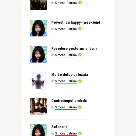
de
Simona Catrina
Povesti cu happy-(week)end
de
Simona Catrina
Revedere peste ani si bani
de
Simona Catrina
Mult e dulce si luxata
de
Simona Catrina
Contratimpul probabil
de
Simona Catrina
Sufocant
de
Simona Catrina