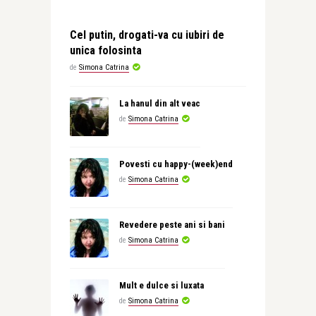
Cel putin, drogati-va cu iubiri de
unica folosinta
de
Simona Catrina
La hanul din alt veac
de
Simona Catrina
Povesti cu happy-(week)end
de
Simona Catrina
Revedere peste ani si bani
de
Simona Catrina
Mult e dulce si luxata
de
Simona Catrina