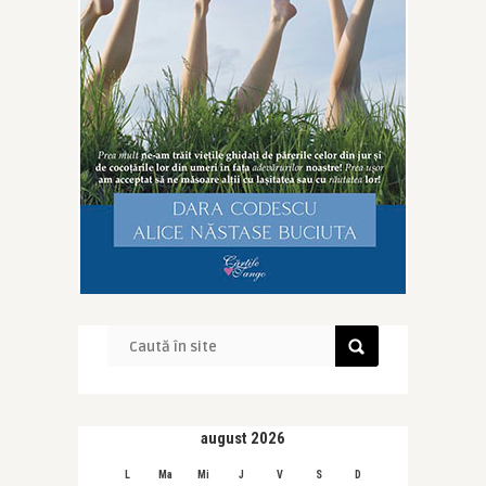
august 2026
L
Ma
Mi
J
V
S
D