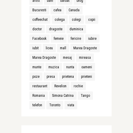
artist
bani
barbat
blog
Bucuresti
cafea
Canada
coffeechat
colega
colegi
copii
doctor
dragoste
duminica
Facebook
femeie
fericire
iubire
iubit
liceu
mall
Marea Dragoste
Marea Dragoste
mesaj
mireasa
munte
muzica
nunta
oameni
poze
presa
prietena
prieteni
restaurant
Revelion
rochie
Romania
Simona Catrina
Tango
telefon
Toronto
viata