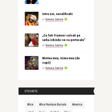
Intre noi, necalificatii
de
Simona Catrina
„Cu feti-frumosi culcati pe
iarba izbindu-se cu portocale”
de
Simona Catrina
Mintea mea, inima mea (de
copil)
de
Simona Catrina
ETICHETE
Alice
Alice Nastase Buciuta
America