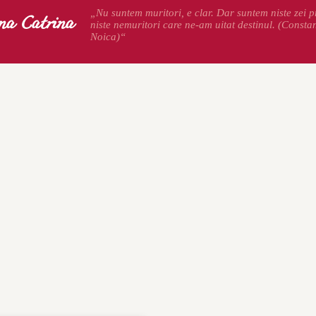
na Catrina
„Nu suntem muritori, e clar. Dar suntem niste zei pr
niste nemuritori care ne-am uitat destinul. (Consta
Noica)“