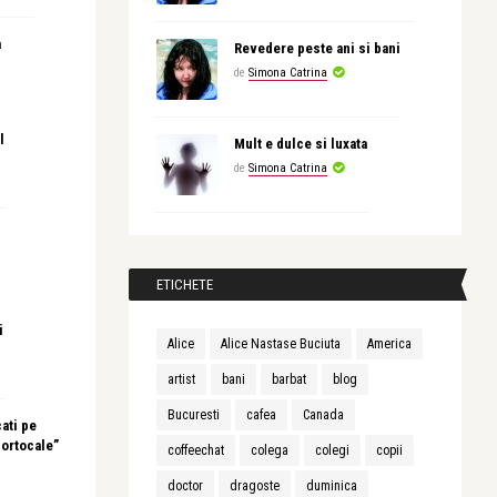
a
Revedere peste ani si bani
de
Simona Catrina
l
Mult e dulce si luxata
de
Simona Catrina
ETICHETE
i
Alice
Alice Nastase Buciuta
America
artist
bani
barbat
blog
Bucuresti
cafea
Canada
ati pe
portocale”
coffeechat
colega
colegi
copii
doctor
dragoste
duminica