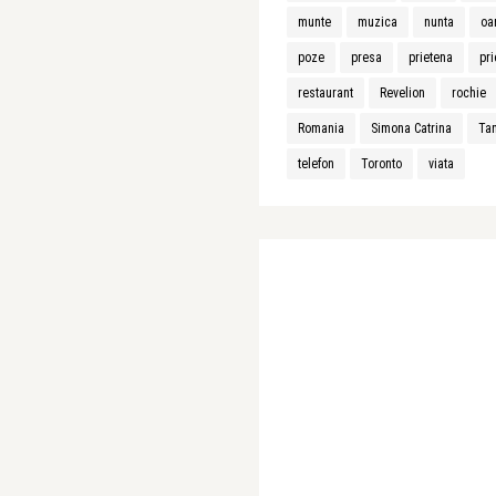
munte
muzica
nunta
oa
poze
presa
prietena
pri
restaurant
Revelion
rochie
Romania
Simona Catrina
Ta
telefon
Toronto
viata