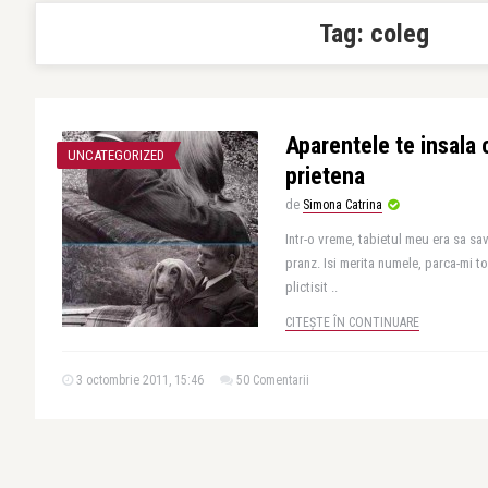
Tag:
coleg
Aparentele te insala
UNCATEGORIZED
prietena
de
Simona Catrina
Intr-o vreme, tabietul meu era sa sa
pranz. Isi merita numele, parca-mi to
plictisit ..
CITEȘTE ÎN CONTINUARE
3 octombrie 2011, 15:46
50 Comentarii