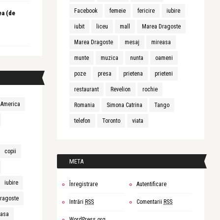
Facebook
femeie
fericire
iubire
ea (de
iubit
liceu
mall
Marea Dragoste
Marea Dragoste
mesaj
mireasa
munte
muzica
nunta
oameni
poze
presa
prietena
prieteni
restaurant
Revelion
rochie
America
Romania
Simona Catrina
Tango
telefon
Toronto
viata
copii
META
iubire
Înregistrare
Autentificare
ragoste
Intrări
RSS
Comentarii
RSS
easa
WordPress.org