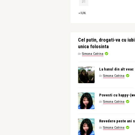
31
« IUN.
Cel putin, drogati-va cu iubi
unica folosinta
de
Simona Catrina
La hanul din alt veac
de
Simona Catrina
Povesti cu happy-(w
de
Simona Catrina
Revedere peste ani s
de
Simona Catrina