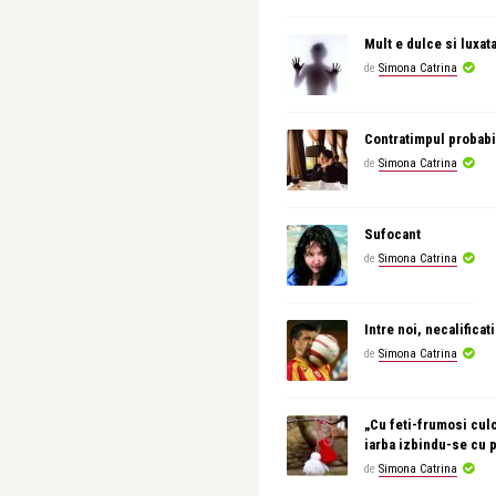
Mult e dulce si luxat
de
Simona Catrina
Contratimpul probabi
de
Simona Catrina
Sufocant
de
Simona Catrina
Intre noi, necalificati
de
Simona Catrina
„Cu feti-frumosi culc
iarba izbindu-se cu 
de
Simona Catrina