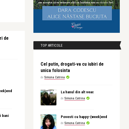
ri de
TOP ARTICOLE
Cel putin, drogati-va cu iubiri de
unica folosinta
de
Simona Catrina
eek)end
La hanul din alt veac
de
Simona Catrina
i bani
Povesti cu happy-(week)end
de
Simona Catrina