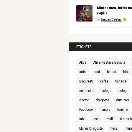
Mintea mea, inima m
copil)
de
Simona Catrina
ETICHETE
Alice
Alice Nastase Buciuta
artist
bani
barbat
blog
Bucuresti
cafea
Canada
coffeechat
colega
colegi
doctor
dragoste
duminica
Facebook
femeie
fericire
iubit
liceu
mall
Marea D
Marea Dragoste
mesaj
mir