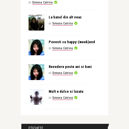
de
Simona Catrina
La hanul din alt veac
de
Simona Catrina
Povesti cu happy-(week)end
de
Simona Catrina
Revedere peste ani si bani
de
Simona Catrina
Mult e dulce si luxata
de
Simona Catrina
ETICHETE