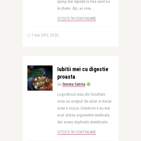
ajung mai repede la tine cand nu
le chemi. Azi, as vrea ..
CITEȘTE ÎN CONTINUARE
1 mai 2012, 23:55
Iubitii mei cu digestie
proasta
de
Simona Catrina
Logodnicul meu din facultate
avea un inceput de ulcer si macar
avea o scuza. Urmatorii n-au mai
avut atatea argumente medicale,
dar aveau explicatii alambicate ..
CITEȘTE ÎN CONTINUARE