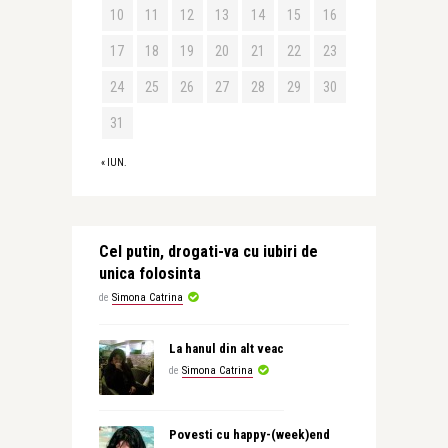
10
11
12
13
14
15
16
17
18
19
20
21
22
23
24
25
26
27
28
29
30
31
« IUN.
Cel putin, drogati-va cu iubiri de
unica folosinta
de
Simona Catrina
La hanul din alt veac
de
Simona Catrina
Povesti cu happy-(week)end