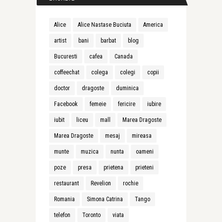
Alice
Alice Nastase Buciuta
America
artist
bani
barbat
blog
Bucuresti
cafea
Canada
coffeechat
colega
colegi
copii
doctor
dragoste
duminica
Facebook
femeie
fericire
iubire
iubit
liceu
mall
Marea Dragoste
Marea Dragoste
mesaj
mireasa
munte
muzica
nunta
oameni
poze
presa
prietena
prieteni
restaurant
Revelion
rochie
Romania
Simona Catrina
Tango
telefon
Toronto
viata