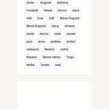
doctor
dragoste
duminica
Facebook
femeie
fericire
iubire
iubit
liceu
mall
Marea Dragoste
Marea Dragoste
mesaj
mireasa
munte
muzica
nunta
oameni
poze
presa
prietena
prieteni
restaurant
Revelion
rochie
Romania
Simona Catrina
Tango
telefon
Toronto
viata