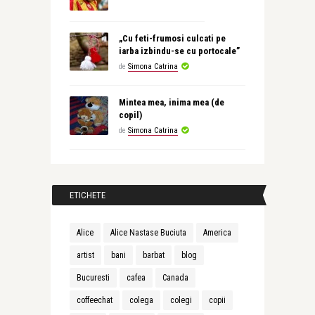
„Cu feti-frumosi culcati pe
iarba izbindu-se cu portocale”
de
Simona Catrina
Mintea mea, inima mea (de
copil)
de
Simona Catrina
ETICHETE
Alice
Alice Nastase Buciuta
America
artist
bani
barbat
blog
Bucuresti
cafea
Canada
coffeechat
colega
colegi
copii