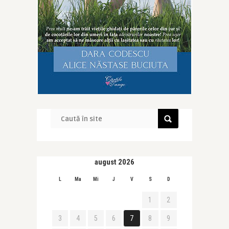
august 2026
L
Ma
Mi
J
V
S
D
1
2
3
4
5
6
7
8
9