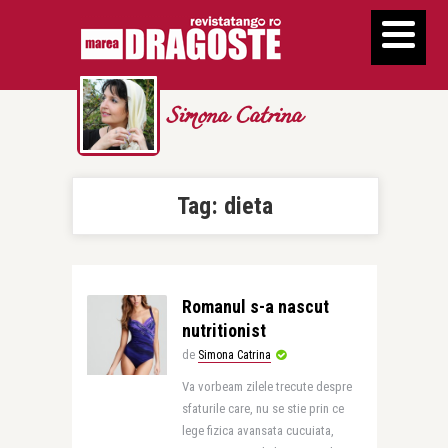
Simona Catrina
Tag:
dieta
Romanul s-a nascut
nutritionist
de
Simona Catrina
Va vorbeam zilele trecute despre
sfaturile care, nu se stie prin ce
lege fizica avansata cucuiata,