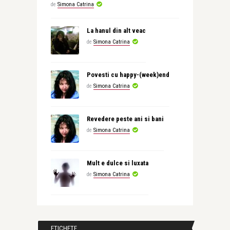
de
Simona Catrina
La hanul din alt veac
de
Simona Catrina
Povesti cu happy-(week)end
de
Simona Catrina
Revedere peste ani si bani
de
Simona Catrina
Mult e dulce si luxata
de
Simona Catrina
ETICHETE