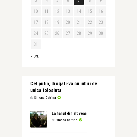
3
4
5
6
7
8
9
10
11
12
13
14
15
16
17
18
19
20
21
22
23
24
25
26
27
28
29
30
31
« IUN.
Cel putin, drogati-va cu iubiri de
unica folosinta
de
Simona Catrina
La hanul din alt veac
de
Simona Catrina