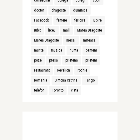
coffeechat
colega
colegi
copii
doctor
dragoste
duminica
Facebook
femeie
fericire
iubire
iubit
liceu
mall
Marea Dragoste
Marea Dragoste
mesaj
mireasa
munte
muzica
nunta
oameni
poze
presa
prietena
prieteni
restaurant
Revelion
rochie
Romania
Simona Catrina
Tango
telefon
Toronto
viata