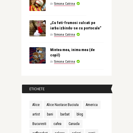
de
Simona Catrina
„Cu feti-frumosi culcati pe
iarba izbindu-se cu portocale”
de
Simona Catrina
Mintea mea, inima mea (de
copil)
de
Simona Catrina
ETICHETE
Alice
Alice Nastase Buciuta
America
artist
bani
barbat
blog
Bucuresti
cafea
Canada