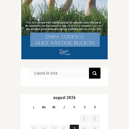
august 2026
L
Ma
Mi
J
V
S
D
1
2