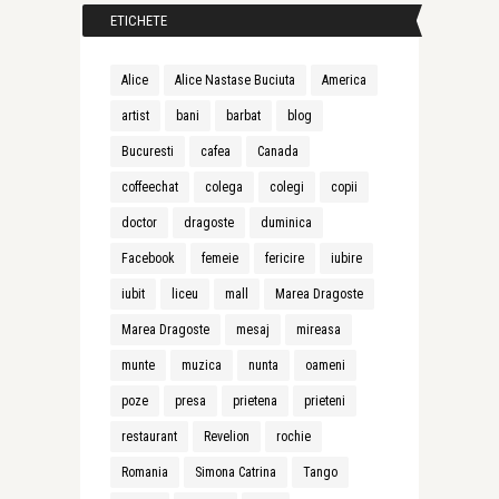
ETICHETE
Alice
Alice Nastase Buciuta
America
artist
bani
barbat
blog
Bucuresti
cafea
Canada
coffeechat
colega
colegi
copii
doctor
dragoste
duminica
Facebook
femeie
fericire
iubire
iubit
liceu
mall
Marea Dragoste
Marea Dragoste
mesaj
mireasa
munte
muzica
nunta
oameni
poze
presa
prietena
prieteni
restaurant
Revelion
rochie
Romania
Simona Catrina
Tango