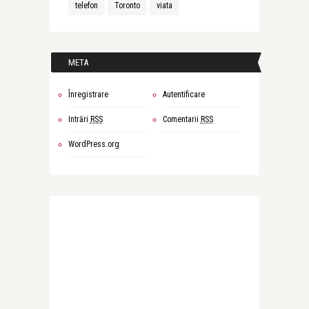
telefon
Toronto
viata
META
Înregistrare
Autentificare
Intrări
RSS
Comentarii
RSS
WordPress.org