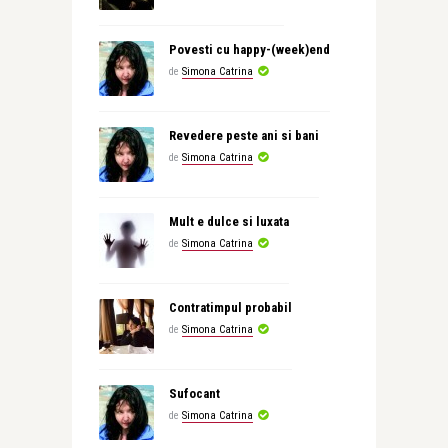
Povesti cu happy-(week)end
de
Simona Catrina
Revedere peste ani si bani
de
Simona Catrina
Mult e dulce si luxata
de
Simona Catrina
Contratimpul probabil
de
Simona Catrina
Sufocant
de
Simona Catrina