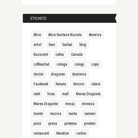
ETICHETE
Alice
Alice Nastase Buciuta
America
artist
bani
barbat
blog
Bucuresti
cafea
Canada
coffeechat
colega
colegi
copii
doctor
dragoste
duminica
Facebook
femeie
fericire
iubire
iubit
liceu
mall
Marea Dragoste
Marea Dragoste
mesaj
mireasa
munte
muzica
nunta
oameni
poze
presa
prietena
prieteni
restaurant
Revelion
rochie