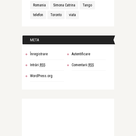
Romania
Simona Catrina
Tango
telefon
Toronto
viata
META
Înregistrare
Autentificare
Intrări
RSS
Comentarii
RSS
WordPress.org