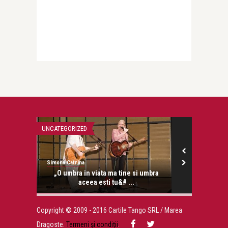
UNCATEGORIZED
UNCATEGORIZED
Simona Catrina
Simona Catrina
„O umbra in viata ma tine si umbra
Pledo
aceea esti tu&# ...
Copyright © 2009 - 2016 Cartile Tango SRL / Marea
Dragoste.
Termeni și condiții
.