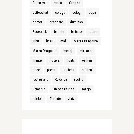
Bucuresti
cafea
Canada
coffeechat
colega
colegi
copii
doctor
dragoste
duminica
Facebook
femeie
fericire
iubire
iubit
liceu
mall
Marea Dragoste
Marea Dragoste
mesaj
mireasa
munte
muzica
nunta
oameni
poze
presa
prietena
prieteni
restaurant
Revelion
rochie
Romania
Simona Catrina
Tango
telefon
Toronto
viata