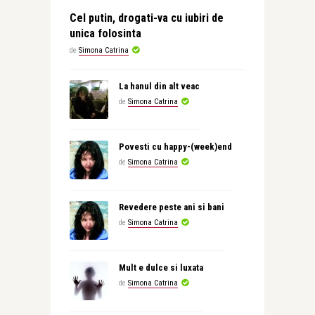
Cel putin, drogati-va cu iubiri de
unica folosinta
de
Simona Catrina
La hanul din alt veac
de
Simona Catrina
Povesti cu happy-(week)end
de
Simona Catrina
Revedere peste ani si bani
de
Simona Catrina
Mult e dulce si luxata
de
Simona Catrina