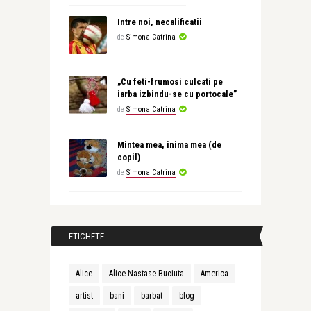
Intre noi, necalificatii
de
Simona Catrina
„Cu feti-frumosi culcati pe
iarba izbindu-se cu portocale”
de
Simona Catrina
Mintea mea, inima mea (de
copil)
de
Simona Catrina
ETICHETE
Alice
Alice Nastase Buciuta
America
artist
bani
barbat
blog