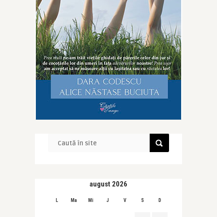
august 2026
L
Ma
Mi
J
V
S
D