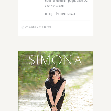
spontan de tisniri paguboase. Azi
am fost la mall, ..
CITEȘTE ÎN CONTINUARE
22 martie 2009, 08:13