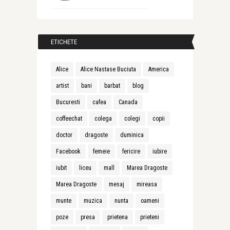
ETICHETE
Alice
Alice Nastase Buciuta
America
artist
bani
barbat
blog
Bucuresti
cafea
Canada
coffeechat
colega
colegi
copii
doctor
dragoste
duminica
Facebook
femeie
fericire
iubire
iubit
liceu
mall
Marea Dragoste
Marea Dragoste
mesaj
mireasa
munte
muzica
nunta
oameni
poze
presa
prietena
prieteni