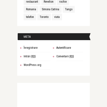
restaurant
Revelion
rochie
Romania
Simona Catrina
Tango
telefon
Toronto
viata
META
Înregistrare
Autentificare
Intrări
RSS
Comentarii
RSS
WordPress.org