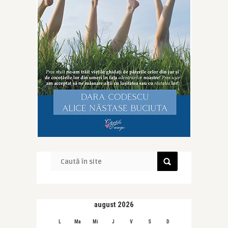
august 2026
L
Ma
Mi
J
V
S
D