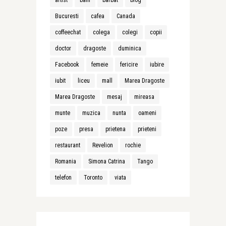
artist
bani
barbat
blog
Bucuresti
cafea
Canada
coffeechat
colega
colegi
copii
doctor
dragoste
duminica
Facebook
femeie
fericire
iubire
iubit
liceu
mall
Marea Dragoste
Marea Dragoste
mesaj
mireasa
munte
muzica
nunta
oameni
poze
presa
prietena
prieteni
restaurant
Revelion
rochie
Romania
Simona Catrina
Tango
telefon
Toronto
viata