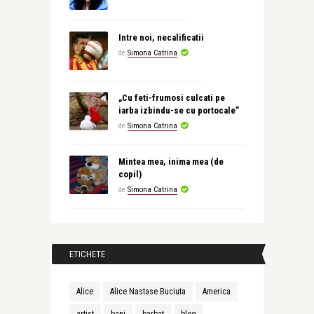
Intre noi, necalificatii
de
Simona Catrina
„Cu feti-frumosi culcati pe
iarba izbindu-se cu portocale”
de
Simona Catrina
Mintea mea, inima mea (de
copil)
de
Simona Catrina
ETICHETE
Alice
Alice Nastase Buciuta
America