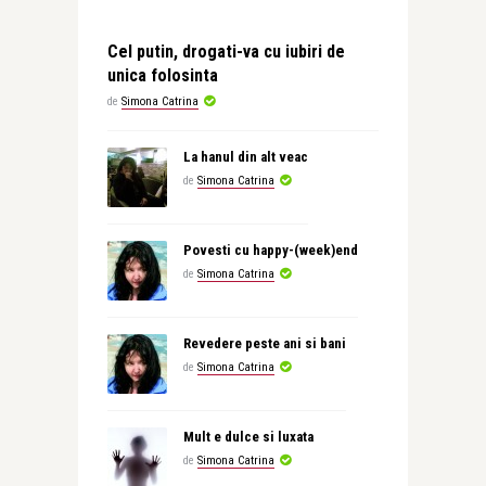
Cel putin, drogati-va cu iubiri de
unica folosinta
de
Simona Catrina
La hanul din alt veac
de
Simona Catrina
Povesti cu happy-(week)end
de
Simona Catrina
Revedere peste ani si bani
de
Simona Catrina
Mult e dulce si luxata
de
Simona Catrina